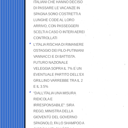
ITALIANI CHE HANNO DECISO
DI PASSARE LE VACANZE IN
SPAGNA SONO COSTRETTI A
LUNGHE CODE AL LORO
ARRIVO, CON PASSEGGERI
SCELTI A CASO O INTERI AEREI
CONTROLLATI
L’ITALIA RISCHIA DI RIMANERE
OSTAGGIO DEI FILO-PUTINIANI
VANNACCI E DI BATTISTA.
FUTURO NAZIONALE
VELEGGIA SOPRA IL 7% E UN
EVENTUALE PARTITO DELL’EX
GRILLINO VARREBBE TRA IL 2
E IL 3.5%
“DALL’ITALIA UNA MISURA
RIDICOLA E
IRRESPONSABILE”: SIRA
REGO, MINISTRA DELLA
GIOVENTÙ DEL GOVERNO
SPAGNOLO, FA LO SHAMPOO A