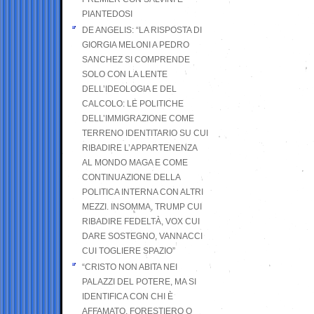
PIANTEDOSI
DE ANGELIS: “LA RISPOSTA DI
GIORGIA MELONI A PEDRO
SANCHEZ SI COMPRENDE
SOLO CON LA LENTE
DELL’IDEOLOGIA E DEL
CALCOLO: LE POLITICHE
DELL’IMMIGRAZIONE COME
TERRENO IDENTITARIO SU CUI
RIBADIRE L’APPARTENENZA
AL MONDO MAGA E COME
CONTINUAZIONE DELLA
POLITICA INTERNA CON ALTRI
MEZZI. INSOMMA, TRUMP CUI
RIBADIRE FEDELTÀ, VOX CUI
DARE SOSTEGNO, VANNACCI
CUI TOGLIERE SPAZIO”
“CRISTO NON ABITA NEI
PALAZZI DEL POTERE, MA SI
IDENTIFICA CON CHI È
AFFAMATO, FORESTIERO O