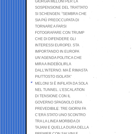
GIORGIA MELONI PER LA
SOSPENSIONE DEL TRATTATO
SI SCHENGEN: “SEMBRA CHE
SIA PIÙ PREOCCUPATA DI
TORNARE A FARSI
FOTOGRAFARE CON TRUMP
CHE DI DIFENDERE GLI
INTERESSI EUROPEI. STA
IMPORTANDO IN EUROPA
UN’AGENDA POLITICA CHE
MIRA A INDEBOLIRLA
DALL’INTERNO. MA È RIMASTA
PIUTTOSTO ISOLATA”
MELONI SI È INFILATA DA SOLA
NEL TUNNEL. L’ESCALATION
DI TENSIONE CON IL
GOVERNO SPAGNOLO ERA
PREVEDIBILE: TRE GIORNI FA
C’ERA STATO UNO SCONTRO
TRA LA LINEA MORBIDA DI
TAJANI E QUELLA DURA DELLA
PREMIER CON SALVINI E