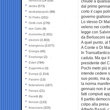
denuncia
(14.528)
chiude a qualsias
dal primo gennai
destra
(573)
corto il capo pol
destradipopolo
(99)
governo gialloro
Di Pietro
(101)
Lo stesso Di Mai
Diritti civili
(276)
veleno nei confro
don Gallo
(9)
legge con Salvin
economia
(2.331)
da Berlusconi s
elezioni
(3.303)
A quel punto, al
emergenza
(3.077)
A Conte o Di Mai
Energia
(45)
In Transatlantico
Esselunga
(2)
caduta. Ma qui il
presidente del C
Esteri
(784)
Pochi metri più 
Eugenetica
(3)
intende cedere s
Europa
(1.314)
suo posto, ma qu
Fassino
(13)
la norma manifes
federalismo
(167)
gennaio non è un 
Ferrara
(21)
fatti compiuti a
Ferretti
(6)
Il partito democr
ferrovie
(133)
colpo alla presa
finanziaria
(325)
Alfredo Bazoli, 