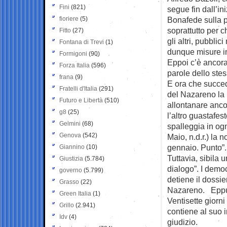
Fini
(821)
segue fin dall’in
fioriere
(5)
Bonafede sulla pr
soprattutto per c
Fitto
(27)
gli altri, pubblic
Fontana di Trevi
(1)
dunque misure in
Formigoni
(90)
Eppoi c’è ancora
Forza Italia
(596)
parole dello stes
frana
(9)
E ora che succede
Fratelli d'Italia
(291)
del Nazareno la 
Futuro e Libertà
(510)
allontanare ancor
g8
(25)
l’altro guastafes
Gelmini
(68)
spalleggia in ogn
Genova
(542)
Maio, n.d.r.) la 
gennaio. Punto”.
Giannino
(10)
Tuttavia, sibila 
Giustizia
(5.784)
dialogo”. I democ
governo
(5.799)
detiene il dossie
Grasso
(22)
Nazareno. Eppure
Green Italia
(1)
Ventisette giorn
Grillo
(2.941)
contiene al suo i
Idv
(4)
giudizio.