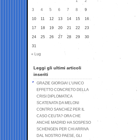
1
2
3
4
5
6
7
8
9
10
11
12
13
14
15
16
17
18
19
20
21
22
23
24
25
26
27
28
29
30
31
« Lug
Leggi gli ultimi articoli
inseriti
GRAZIE GIORGIA! L’UNICO
EFFETTO CONCRETO DELLA
CRISI DIPLOMATICA
SCATENATA DA MELONI
CONTRO SANCHEZ PER IL
CASO CEUTA? ORA CHE
ANCHE MADRID HA SOSPESO
SCHENGEN PER CHI ARRIVA
DAL NOSTRO PAESE, GLI