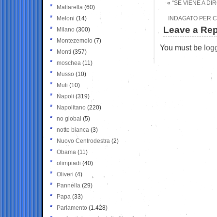
«
“SE VIENE A DI
Mattarella
(60)
Meloni
(14)
INDAGATO PER C
Leave a Rep
Milano
(300)
Montezemolo
(7)
You must be
log
Monti
(357)
moschea
(11)
Musso
(10)
Muti
(10)
Napoli
(319)
Napolitano
(220)
no global
(5)
notte bianca
(3)
Nuovo Centrodestra
(2)
Obama
(11)
olimpiadi
(40)
Oliveri
(4)
Pannella
(29)
Papa
(33)
Parlamento
(1.428)