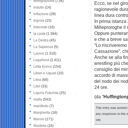
Immigrazione
(734)
Ecco, se nel giro
indulto
(14)
ragionevole dura
inflazione
(26)
linea dura contr
Ingroia
(15)
In prima istanza 
Milleproroghe il 
Interviste
(16)
Oppure punteran
la casta
(1.394)
e che a breve s
La Destra
(45)
“Lo riscriveremo
La Sapienza
(5)
Cassazione”, ch
Lavoro
(1.316)
Anche se alla fi
LegaNord
(2.411)
wrestling più ch
Letta Enrico
(154)
consiglio dei min
Liberi e Uguali
(10)
accordo di massi
Libia
(68)
del nodo dei nodi
Libri
(33)
24 ore.
Liguria Futurista
(25)
(da “
Huffington
mafia
(543)
manifesto
(7)
This entry was posted 
Margherita
(16)
any responses to this 
Maroni
(171)
site.
Mastella
(16)