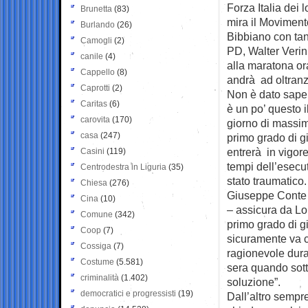
Forza Italia dei 
Brunetta
(83)
mira il Moviment
Burlando
(26)
Bibbiano con tan
Camogli
(2)
PD, Walter Verin
canile
(4)
alla maratona ora
Cappello
(8)
andrà ad oltranz
Caprotti
(2)
Non è dato saper
Caritas
(6)
è un po’ questo i
carovita
(170)
giorno di massima
casa
(247)
primo grado di g
entrerà in vigore
Casini
(119)
tempi dell’esecuti
Centrodestra in Liguria
(35)
stato traumatico.
Chiesa
(276)
Giuseppe Conte 
Cina
(10)
– assicura da Lon
Comune
(342)
primo grado di g
Coop
(7)
sicuramente va c
Cossiga
(7)
ragionevole dura
Costume
(5.581)
sera quando sotto
criminalità
(1.402)
soluzione”.
democratici e progressisti
(19)
Dall’altro sempr