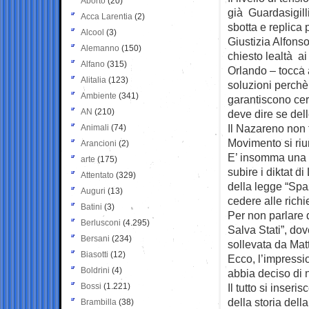
Aborto
(20)
già
Guardasigill
Acca Larentia
(2)
sbotta e replica 
Alcool
(3)
Giustizia Alfons
Alemanno
(150)
chiesto lealtà ai
Alfano
(315)
Orlando – tocca 
Alitalia
(123)
soluzioni perchè
Ambiente
(341)
garantiscono cer
AN
(210)
deve dire se dell
Il Nazareno non 
Animali
(74)
Movimento si riun
Arancioni
(2)
E’ insomma una m
arte
(175)
subire i diktat di
Attentato
(329)
della legge “Spa
Auguri
(13)
cedere alle rich
Batini
(3)
Per non parlare 
Berlusconi
(4.295)
Salva Stati”, do
Bersani
(234)
sollevata da Mat
Biasotti
(12)
Ecco, l’impressi
Boldrini
(4)
abbia deciso di n
Bossi
(1.221)
Il tutto si inser
della storia del
Brambilla
(38)