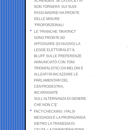
SCHENGEN. SE LA DUCETTA
NON TORNERA’ SUI SUOI
PASSI MADRID HA PRONTE
DELLE MISURE
“PROPORZIONALI
LE “FRANCHE TIRATRICI”
SONO PRONTE AD
AFFOSSARE (DI NUOVO) LA
LEGGE ELETTORALE? IL
BLUFF SULLE PREFERENZE
ANNUNCIATO CON TONI
TRIONFALISTICI DA MELONI E
ALLEATI FA INCAZZARE LE
PARLAMENTARI DEL
CENTRODESTRA,
INCAROGNITE
SULL’ALTERNANZA DI GENERE
CHE NON C’E’
FACT-CHECKING: I FALSI
MESSAGGI E LA PROPAGANDA
DIETRO LA TRAGEDIA DI
CEUTA: LA DISINFORMAZIONE