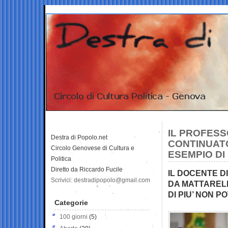
IL PROFESS
Destra di Popolo.net
CONTINUATO
Circolo Genovese di Cultura e
ESEMPIO DI
Politica
Diretto da Riccardo Fucile
IL DOCENTE D
Scrivici: destradipopolo@gmail.com
DA MATTARELL
DI PIU’ NON P
Categorie
100 giorni
(5)