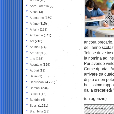
Aborto
(20)
Acca Larentia
(2)
Alcool
(3)
Alemanno
(150)
Alfano
(315)
Alitalia
(123)
Ambiente
(341)
AN
(210)
ancora precario. N
dell’anno scolast
Animali
(74)
Telese dove inse
Arancioni
(2)
la nomina ad ins
arte
(175)
Pur avendo vinto
Attentato
(329)
Come riporta l’A
Auguri
(13)
arrivare tra qua
Batini
(3)
di più è non pote
Berlusconi
(4.295)
bellissimo rappor
Bersani
(234)
dalla precarietà ”
Biasotti
(12)
(da agenzie)
Boldrini
(4)
Bossi
(1.221)
This entry was posted o
Brambilla
(38)
any responses to this 