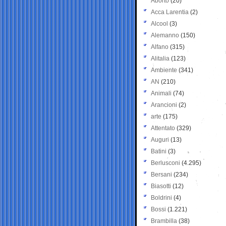
Aborto
(20)
Acca Larentia
(2)
Alcool
(3)
Alemanno
(150)
Alfano
(315)
Alitalia
(123)
Ambiente
(341)
AN
(210)
Animali
(74)
Arancioni
(2)
arte
(175)
Attentato
(329)
Auguri
(13)
Batini
(3)
Berlusconi
(4.295)
Bersani
(234)
Biasotti
(12)
Boldrini
(4)
Bossi
(1.221)
Brambilla
(38)