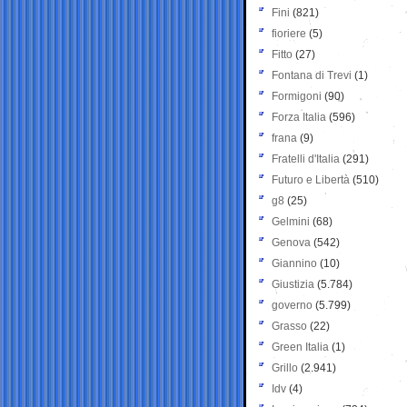
Fini
(821)
fioriere
(5)
Fitto
(27)
Fontana di Trevi
(1)
Formigoni
(90)
Forza Italia
(596)
frana
(9)
Fratelli d'Italia
(291)
Futuro e Libertà
(510)
g8
(25)
Gelmini
(68)
Genova
(542)
Giannino
(10)
Giustizia
(5.784)
governo
(5.799)
Grasso
(22)
Green Italia
(1)
Grillo
(2.941)
Idv
(4)