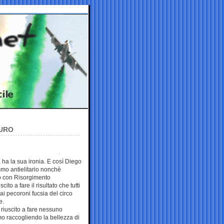
AURO
 ha la sua ironia. E così Diego
smo antielitario nonchè
o con Risorgimento
cito a fare il risultato che tutti
i pecoroni fucsia del circo
e.
 è riuscito a fare nessuno
timo raccogliendo la bellezza di