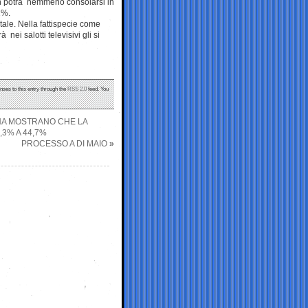
n potrà nemmeno consolarsi in
1%.
tale. Nella fattispecie come
ei salotti televisivi gli si
nses to this entry through the
RSS 2.0
feed. You
GNA MOSTRANO CHE LA
3% A 44,7%
PROCESSO A DI MAIO
»