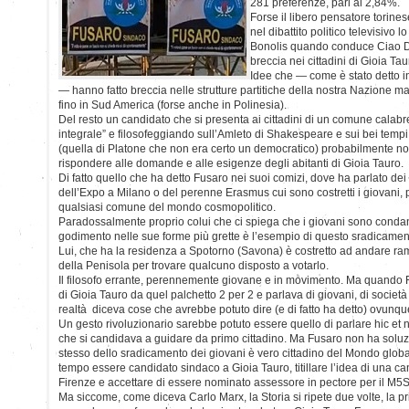
281 preferenze, pari al 2,84%.
Forse il libero pensatore torin
nel dibattito politico televisivo l
Bonolis quando conduce Ciao Dar
breccia nei cittadini di Gioia Ta
Idee che — come è stato detto i
— hanno fatto breccia nelle strutture partitiche della nostra Nazione m
fino in Sud America (forse anche in Polinesia).
Del resto un candidato che si presenta ai cittadini di un comune calabr
integrale” e filosofeggiando sull’Amleto di Shakespeare e sui bei tempi
(quella di Platone che non era certo un democratico) probabilmente non
rispondere alle domande e alle esigenze degli abitanti di Gioia Tauro.
Di fatto quello che ha detto Fusaro nei suoi comizi, dove ha parlato dei
dell’Expo a Milano o del perenne Erasmus cui sono costretti i giovani,
qualsiasi comune del mondo cosmopolitico.
Paradossalmente proprio colui che ci spiega che i giovani sono condann
godimento nelle sue forme più grette è l’esempio di questo sradicamen
Lui, che ha la residenza a Spotorno (Savona) è costretto ad andare ra
della Penisola per trovare qualcuno disposto a votarlo.
Il filosofo errante, perennemente giovane e in movimento. Ma quando Fu
di Gioia Tauro da quel palchetto 2 per 2 e parlava di giovani, di società
realtà diceva cose che avrebbe potuto dire (e di fatto ha detto) ovunqu
Un gesto rivoluzionario sarebbe potuto essere quello di parlare hic et 
che si candidava a guidare da primo cittadino. Ma Fusaro non ha soluzion
stesso dello sradicamento dei giovani è vero cittadino del Mondo globa
tempo essere candidato sindaco a Gioia Tauro, titillare l’idea di una ca
Firenze e accettare di essere nominato assessore in pectore per il M5S
Ma siccome, come diceva Carlo Marx, la Storia si ripete due volte, la p