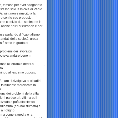
ese, famoso per aver sdoganato
o stesso stile lessicale di Paolo
win, non è riuscito a far
uro con le sue proposte.
n un comizio due settimane fa
a anche nell’Est europeo e per
ese parlando di “capitalismo
 andati della società greca
 è stato in grado di
 problemi dei lavoratori
 poteva andare bene in
ati all’erranza dediti al
to.
mingo all’estremo opposto
saro si rivolgeva ai cittadini
 totalmente mercificata in
e.
nunc dei problemi della città
i particolari, vittima egli
lizzato e può allo stesso
ndidatura (ahi-noi sfumata) a
 a Foligno.
rima come tragedia e la