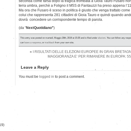
seconda come farsa dopo la tragica trombata a Gioia Tauro Fusaro no
terra umbra, perchè a Foligno il M5S di Fantauzzi ha preso appena l’1
Ma ora che Fusaro è sceso in politica è giusto che venga trattato come 
colui che rappresenta 281 cittadini di Gioia Tauro e quindi quando andrà n
dovrà concedere un corrispondente tempo di parola.
(da “
NextQuotidiano”
)
This entry was posted on martedì, Maggio 28th, 2019 at 15:35 and is filed under
elezioni
. You can follow any respo
can
leave a response
, or
trackback
from your own site.
«
I RISULTATI DELLE ELEZIONI EUROPEE IN GRAN BRETA
MAGGIORANZA E’ PER RIMANERE IN EUROPA: 55,
Leave a Reply
)
You must be
logged in
to post a comment.
19)