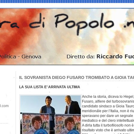
IL SOVRANISTA DIEGO FUSARO TROMBATO A GIOIA T
LA SUA LISTA E’ ARRIVATA ULTIMA
Anche la storia, diceva lo Hegel,
Fusaro, alfiere del turbosovrani
il.com
candidato sindaco a Gioia Taur
meridionale per l’Italia, non è rius
speravano per dare un segnale a
mediatico e del clero intellettual
A dirla tutta il turbofilosofo non
risultato visto che è arrivato ul