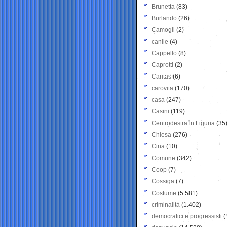
Brunetta
(83)
Burlando
(26)
Camogli
(2)
canile
(4)
Cappello
(8)
Caprotti
(2)
Caritas
(6)
carovita
(170)
casa
(247)
Casini
(119)
Centrodestra in Liguria
(35
Chiesa
(276)
Cina
(10)
Comune
(342)
Coop
(7)
Cossiga
(7)
Costume
(5.581)
criminalità
(1.402)
democratici e progressisti
(