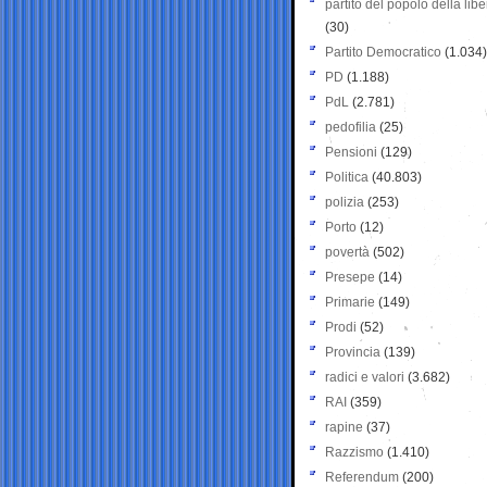
partito del popolo della libe
(30)
Partito Democratico
(1.034)
PD
(1.188)
PdL
(2.781)
pedofilia
(25)
Pensioni
(129)
Politica
(40.803)
polizia
(253)
Porto
(12)
povertà
(502)
Presepe
(14)
Primarie
(149)
Prodi
(52)
Provincia
(139)
radici e valori
(3.682)
RAI
(359)
rapine
(37)
Razzismo
(1.410)
Referendum
(200)