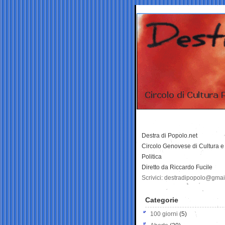
Destra di Popolo.net
Circolo Genovese di Cultura e
Politica
Diretto da Riccardo Fucile
Scrivici: destradipopolo@gma
Categorie
100 giorni
(5)