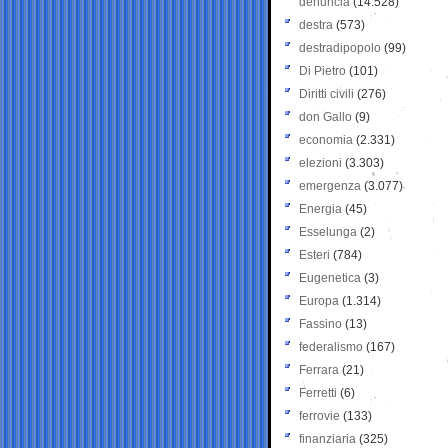
denuncia
(14.528)
destra
(573)
destradipopolo
(99)
Di Pietro
(101)
Diritti civili
(276)
don Gallo
(9)
economia
(2.331)
elezioni
(3.303)
emergenza
(3.077)
Energia
(45)
Esselunga
(2)
Esteri
(784)
Eugenetica
(3)
Europa
(1.314)
Fassino
(13)
federalismo
(167)
Ferrara
(21)
Ferretti
(6)
ferrovie
(133)
finanziaria
(325)