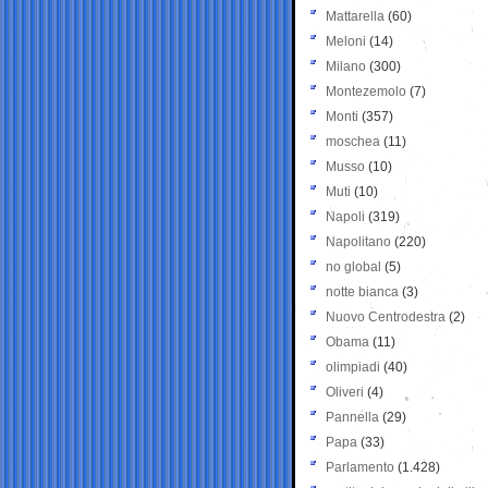
Mattarella
(60)
Meloni
(14)
Milano
(300)
Montezemolo
(7)
Monti
(357)
moschea
(11)
Musso
(10)
Muti
(10)
Napoli
(319)
Napolitano
(220)
no global
(5)
notte bianca
(3)
Nuovo Centrodestra
(2)
Obama
(11)
olimpiadi
(40)
Oliveri
(4)
Pannella
(29)
Papa
(33)
Parlamento
(1.428)