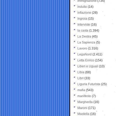
Immigrazione
(734)
indulto
(14)
inflazione
(26)
Ingroia
(15)
Interviste
(16)
la casta
(1.394)
La Destra
(45)
La Sapienza
(5)
Lavoro
(1.316)
LegaNord
(2.411)
Letta Enrico
(154)
Liberi e Uguali
(10)
Libia
(68)
Libri
(33)
Liguria Futurista
(25)
mafia
(543)
manifesto
(7)
Margherita
(16)
Maroni
(171)
Mastella
(16)