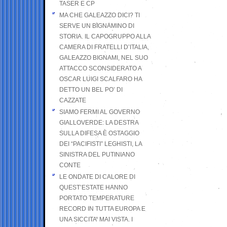
TASER E CP
MA CHE GALEAZZO DICI? TI
SERVE UN BIGNAMINO DI
STORIA. IL CAPOGRUPPO ALLA
CAMERA DI FRATELLI D’ITALIA,
GALEAZZO BIGNAMI, NEL SUO
ATTACCO SCONSIDERATO A
OSCAR LUIGI SCALFARO HA
DETTO UN BEL PO’ DI
CAZZATE
SIAMO FERMI AL GOVERNO
GIALLOVERDE: LA DESTRA
SULLA DIFESA È OSTAGGIO
DEI “PACIFISTI” LEGHISTI, LA
SINISTRA DEL PUTINIANO
CONTE
LE ONDATE DI CALORE DI
QUEST’ESTATE HANNO
PORTATO TEMPERATURE
RECORD IN TUTTA EUROPA E
UNA SICCITA’ MAI VISTA. I