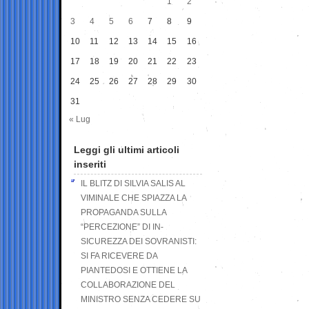
1
2
3
4
5
6
7
8
9
10
11
12
13
14
15
16
17
18
19
20
21
22
23
24
25
26
27
28
29
30
31
« Lug
Leggi gli ultimi articoli
inseriti
IL BLITZ DI SILVIA SALIS AL
VIMINALE CHE SPIAZZA LA
PROPAGANDA SULLA
“PERCEZIONE” DI IN-
SICUREZZA DEI SOVRANISTI:
SI FA RICEVERE DA
PIANTEDOSI E OTTIENE LA
COLLABORAZIONE DEL
MINISTRO SENZA CEDERE SU