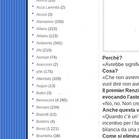
Aborto
(20)
Acca Larentia
(2)
Alcool
(3)
Alemanno
(150)
Alfano
(315)
Alitalia
(123)
Ambiente
(341)
AN
(210)
Perchè?
Animali
(74)
«Avrebbe signifi
Arancioni
(2)
Cosa?
arte
(175)
«Che non avremm
Attentato
(329)
vuol dire non ave
Auguri
(13)
Il premier Renz
Batini
(3)
evocando l’aste
Berlusconi
(4.295)
«No, no. Non cr
Bersani
(234)
Anche questa vo
Biasotti
(12)
«Quando c’è un’a
Boldrini
(4)
incentivo per i f
Bossi
(1.221)
bilancia da una 
Come si elimin
Brambilla
(38)