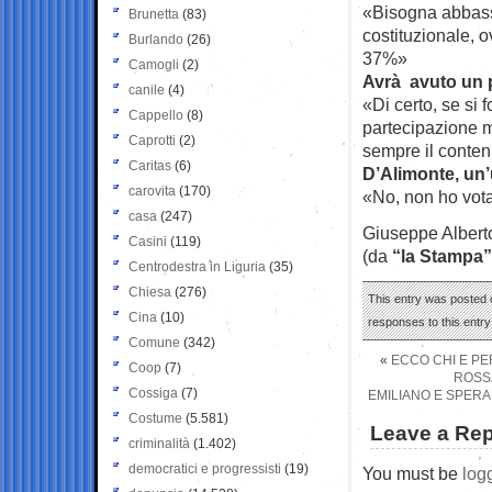
«Bisogna abbassa
Brunetta
(83)
costituzionale, 
Burlando
(26)
37%»
Camogli
(2)
Avrà avuto un p
canile
(4)
«Di certo, se si 
Cappello
(8)
partecipazione m
Caprotti
(2)
sempre il contenut
Caritas
(6)
D’Alimonte, un’u
carovita
(170)
«No, non ho vota
casa
(247)
Giuseppe Alberto
Casini
(119)
(da
“la Stampa”
Centrodestra in Liguria
(35)
Chiesa
(276)
This entry was posted o
Cina
(10)
responses to this entr
Comune
(342)
«
ECCO CHI E PE
Coop
(7)
ROSS
Cossiga
(7)
EMILIANO E SPERA
Costume
(5.581)
Leave a Rep
criminalità
(1.402)
democratici e progressisti
(19)
You must be
log