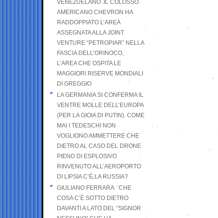
VENEZUELANO .IL COLOSSO
AMERICANO CHEVRON HA
RADDOPPIATO L’AREA
ASSEGNATA ALLA JOINT
VENTURE “PETROPIAR” NELLA
FASCIA DELL’ORINOCO,
L’AREA CHE OSPITA LE
MAGGIORI RISERVE MONDIALI
DI GREGGIO
LA GERMANIA SI CONFERMA IL
VENTRE MOLLE DELL’EUROPA
(PER LA GIOIA DI PUTIN). COME
MAI I TEDESCHI NON
VOGLIONO AMMETTERE CHE
DIETRO AL CASO DEL DRONE
PIENO DI ESPLOSIVO
RINVENUTO ALL’AEROPORTO
DI LIPSIA C’È LA RUSSIA?
GIULIANO FERRARA: ’CHE
COSA C’È SOTTO DIETRO
DAVANTI A LATO DEL “SIGNOR