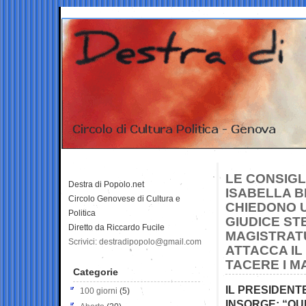
LE CONSIGL
Destra di Popolo.net
ISABELLA B
Circolo Genovese di Cultura e
CHIEDONO U
Politica
GIUDICE ST
Diretto da Riccardo Fucile
MAGISTRATU
Scrivici: destradipopolo@gmail.com
ATTACCA IL
TACERE I M
Categorie
IL PRESIDENT
100 giorni
(5)
INSORGE: “QU