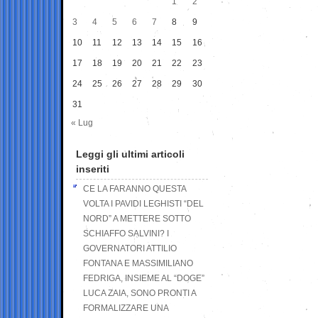
1
2
3
4
5
6
7
8
9
10
11
12
13
14
15
16
17
18
19
20
21
22
23
24
25
26
27
28
29
30
31
« Lug
Leggi gli ultimi articoli
inseriti
CE LA FARANNO QUESTA
VOLTA I PAVIDI LEGHISTI “DEL
NORD” A METTERE SOTTO
SCHIAFFO SALVINI? I
GOVERNATORI ATTILIO
FONTANA E MASSIMILIANO
FEDRIGA, INSIEME AL “DOGE”
LUCA ZAIA, SONO PRONTI A
FORMALIZZARE UNA