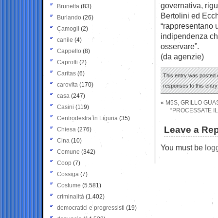
governativa, rigua
Brunetta
(83)
Bertolini ed Ecch
Burlando
(26)
“rappresentano un
Camogli
(2)
indipendenza che
canile
(4)
osservare”.
Cappello
(8)
(da agenzie)
Caprotti
(2)
Caritas
(6)
This entry was posted 
carovita
(170)
responses to this entr
casa
(247)
«
M5S, GRILLO GUA
Casini
(119)
“PROCESSATE IL 
Centrodestra in Liguria
(35)
Leave a Rep
Chiesa
(276)
Cina
(10)
You must be
log
Comune
(342)
Coop
(7)
Cossiga
(7)
Costume
(5.581)
criminalità
(1.402)
democratici e progressisti
(19)