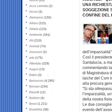
Aborto
(20)
UNA RICHIEST
Acca Larentia
(2)
SOGGEZIONE S
Alcool
(3)
CONFINE DEL 
Alemanno
(150)
Alfano
(315)
Alitalia
(123)
Ambiente
(341)
AN
(210)
Animali
(74)
dell’imparzialità”
Arancioni
(2)
Così il presiden
arte
(175)
Santalucia, a ma
Attentato
(329)
commentando la ri
Auguri
(13)
di Magistratura 
Batini
(3)
laiche del Csm I
Berlusconi
(4.295)
alla procura gen
Bersani
(234)
“Si sta oltrepas
Biasotti
(12)
l’imparzialità, u
Boldrini
(4)
della nostra fis
Bossi
(1.221)
Le due consiglie
evento dell’asso
Brambilla
(38)