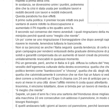
rispetto a prima della crisi.
In sostanza, se dovessimo unire i puntini, potremmo
dire che la crisi è stata usata per sostituire lavori e
redditi decenti con lavori e redditi indecenti.
Questa parabola ha due effetti.
Il primo sulla politica: il premier locale infatti ora può
vantarsi di avere ridotto la disoccupazione e
aumentato il Pil rispetto a tre-quattro anni fa.
Il secondo sul consenso dei meno avveduti: i quali ringraziano della ma
minijobs perchè questi sono “meglio che niente”.
Un po’ come se uno ringraziasse il borseggiatore che dopo avergli rapina
riavere le monete, tenendosi tuttavia le banconote.
Non si sa (ancora) se anche l’Italia seguirà questa tendenza: di certo
gran campagna per renderci entusiasti della graduale diminuzione di po
solidi e garantiti compensata da un aumento di lavori creati da provviso
unilateralmente revocabili in qualsiasi momento.
Più un generale, però, anche in Italia si è già diffusa la cultura del “meg
vessillo dell’egemonia culturale della destra economica: quella che che
politico termini come “bamboccioni” e “choosy”, quella che dà degli sfiga
quella che calvinisticamente ti convince che se non hai un futuro si vede
devi correre a inchinarti se l’Expo ti chiama con 24 ore di anticipo per
euro al mese in una città dove l’affitto minimo ti costa quasi altrettanto.
Insomma, il vincismo totalitario, dove si brinda per un lavoro di merda 
“è meglio che niente”.
Sapete, un paio d’anni fa c’era una sartoria del’Honduras dove migliai
alla macchina 10 ore consecutive con addosso il pannolone, in modo d
bisogni fisiologici.
E quelli andavano tutti i giorni al lavoro col pannolone, perchè lavorare