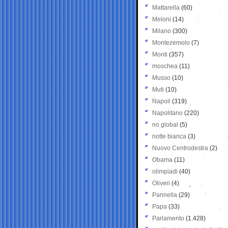
Mattarella
(60)
Meloni
(14)
Milano
(300)
Montezemolo
(7)
Monti
(357)
moschea
(11)
Musso
(10)
Muti
(10)
Napoli
(319)
Napolitano
(220)
no global
(5)
notte bianca
(3)
Nuovo Centrodestra
(2)
Obama
(11)
olimpiadi
(40)
Oliveri
(4)
Pannella
(29)
Papa
(33)
Parlamento
(1.428)