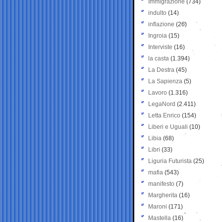
Immigrazione
(734)
indulto
(14)
inflazione
(26)
Ingroia
(15)
Interviste
(16)
la casta
(1.394)
La Destra
(45)
La Sapienza
(5)
Lavoro
(1.316)
LegaNord
(2.411)
Letta Enrico
(154)
Liberi e Uguali
(10)
Libia
(68)
Libri
(33)
Liguria Futurista
(25)
mafia
(543)
manifesto
(7)
Margherita
(16)
Maroni
(171)
Mastella
(16)