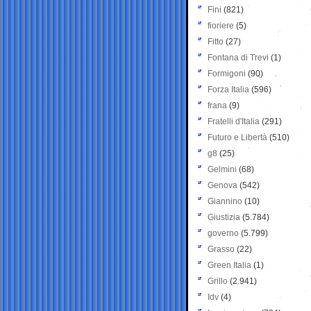
Fini
(821)
fioriere
(5)
Fitto
(27)
Fontana di Trevi
(1)
Formigoni
(90)
Forza Italia
(596)
frana
(9)
Fratelli d'Italia
(291)
Futuro e Libertà
(510)
g8
(25)
Gelmini
(68)
Genova
(542)
Giannino
(10)
Giustizia
(5.784)
governo
(5.799)
Grasso
(22)
Green Italia
(1)
Grillo
(2.941)
Idv
(4)