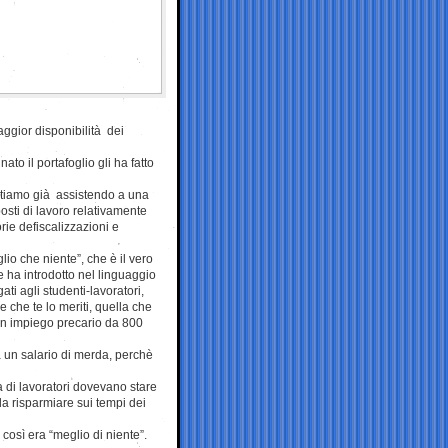
ggior disponibilità dei
to il portafoglio gli ha fatto
 stiamo già assistendo a una
sti di lavoro relativamente
rie defiscalizzazioni e
lio che niente”, che è il vero
 ha introdotto nel linguaggio
ti agli studenti-lavoratori,
 che te lo meriti, quella che
 un impiego precario da 800
a un salario di merda, perchè
a di lavoratori dovevano stare
a risparmiare sui tempi dei
 così era “meglio di niente”.