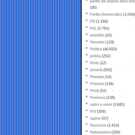
partito del popolo della libe
(30)
Partito Democratico
(1.034)
PD
(1.188)
PdL
(2.781)
pedofilia
(25)
Pensioni
(129)
Politica
(40.833)
polizia
(253)
Porto
(12)
povertà
(502)
Presepe
(14)
Primarie
(149)
Prodi
(52)
Provincia
(139)
radici e valori
(3.682)
RAI
(359)
rapine
(37)
Razzismo
(1.410)
Referendum
(200)