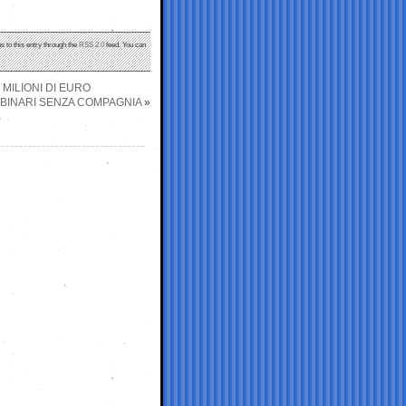
s to this entry through the
RSS 2.0
feed. You can
 MILIONI DI EURO
I BINARI SENZA COMPAGNIA
»