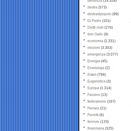
denuncia
(14.528)
destra
(573)
destradipopolo
(99)
Di Pietro
(101)
Diritti civili
(276)
don Gallo
(9)
economia
(2.331)
elezioni
(3.303)
emergenza
(3.077)
Energia
(45)
Esselunga
(2)
Esteri
(784)
Eugenetica
(3)
Europa
(1.314)
Fassino
(13)
federalismo
(167)
Ferrara
(21)
Ferretti
(6)
ferrovie
(133)
finanziaria
(325)