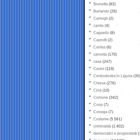
Brunetta
(83)
Burlando
(26)
Camogli
(2)
canile
(4)
Cappello
(8)
Caprotti
(2)
Caritas
(6)
carovita
(170)
casa
(247)
Casini
(119)
Centrodestra in Liguria
(35
Chiesa
(276)
Cina
(10)
Comune
(342)
Coop
(7)
Cossiga
(7)
Costume
(5.581)
criminalità
(1.402)
democratici e progressisti
(