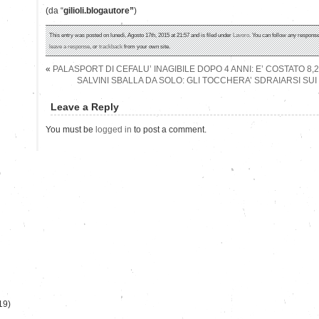
(da “
gilioli.blogautore”
)
This entry was posted on lunedì, Agosto 17th, 2015 at 21:57 and is filed under
Lavoro
. You can follow any response
leave a response
, or
trackback
from your own site.
«
PALASPORT DI CEFALU’ INAGIBILE DOPO 4 ANNI: E’ COSTATO 8,2
SALVINI SBALLA DA SOLO: GLI TOCCHERA’ SDRAIARSI SU
Leave a Reply
You must be
logged in
to post a comment.
)
19)