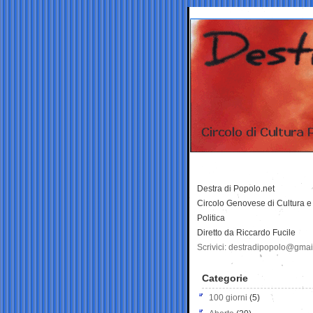
Destra di Popolo.net
Circolo Genovese di Cultura e
Politica
Diretto da Riccardo Fucile
Scrivici: destradipopolo@gma
Categorie
100 giorni
(5)