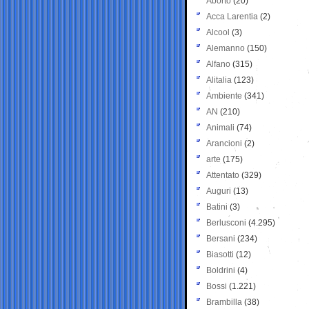
Aborto
(20)
Acca Larentia
(2)
Alcool
(3)
Alemanno
(150)
Alfano
(315)
Alitalia
(123)
Ambiente
(341)
AN
(210)
Animali
(74)
Arancioni
(2)
arte
(175)
Attentato
(329)
Auguri
(13)
Batini
(3)
Berlusconi
(4.295)
Bersani
(234)
Biasotti
(12)
Boldrini
(4)
Bossi
(1.221)
Brambilla
(38)