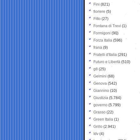
Fini
(821)
fioriere
(5)
Fitto
(27)
Fontana di Trevi
(1)
Formigoni
(90)
Forza Italia
(596)
frana
(9)
Fratelli d'Italia
(291)
Futuro e Libertà
(510)
g8
(25)
Gelmini
(68)
Genova
(542)
Giannino
(10)
Giustizia
(5.784)
governo
(5.799)
Grasso
(22)
Green Italia
(1)
Grillo
(2.941)
Idv
(4)