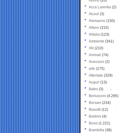
Aborto
(20)
Acca Larentia
(2)
Alcool
(3)
Alemanno
(150)
Alfano
(315)
Alitalia
(123)
Ambiente
(341)
AN
(210)
Animali
(74)
Arancioni
(2)
arte
(175)
Attentato
(329)
Auguri
(13)
Batini
(3)
Berlusconi
(4.295)
Bersani
(234)
Biasotti
(12)
Boldrini
(4)
Bossi
(1.221)
Brambilla
(38)