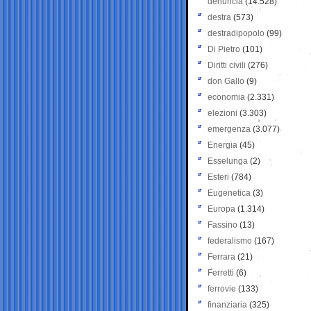
denuncia
(14.528)
destra
(573)
destradipopolo
(99)
Di Pietro
(101)
Diritti civili
(276)
don Gallo
(9)
economia
(2.331)
elezioni
(3.303)
emergenza
(3.077)
Energia
(45)
Esselunga
(2)
Esteri
(784)
Eugenetica
(3)
Europa
(1.314)
Fassino
(13)
federalismo
(167)
Ferrara
(21)
Ferretti
(6)
ferrovie
(133)
finanziaria
(325)