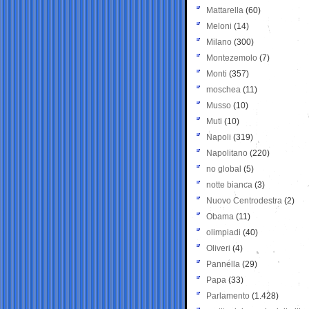
Mattarella
(60)
Meloni
(14)
Milano
(300)
Montezemolo
(7)
Monti
(357)
moschea
(11)
Musso
(10)
Muti
(10)
Napoli
(319)
Napolitano
(220)
no global
(5)
notte bianca
(3)
Nuovo Centrodestra
(2)
Obama
(11)
olimpiadi
(40)
Oliveri
(4)
Pannella
(29)
Papa
(33)
Parlamento
(1.428)