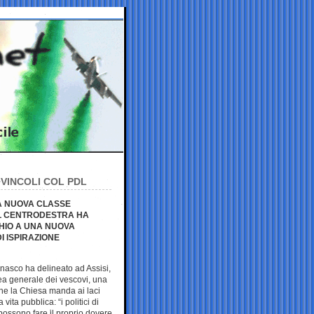
VINCOLI COL PDL
NA NUOVA CLASSE
IL CENTRODESTRA HA
CHIO A UNA NUOVA
 ISPIRAZIONE
nasco ha delineato ad Assisi,
ea generale dei vescovi, una
he la Chiesa manda ai laci
vita pubblica: “i politici di
possono fare il proprio dovere