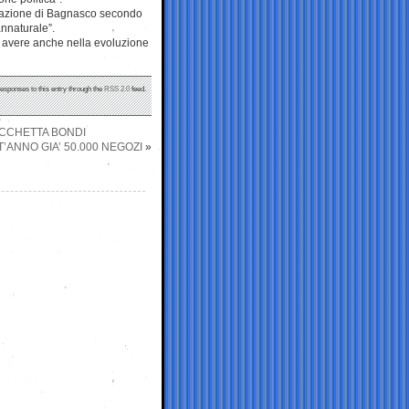
ostazione di Bagnasco secondo
nnaturale”.
on avere anche nella evoluzione
responses to this entry through the
RSS 2.0
feed.
BACCHETTA BONDI
ANNO GIA’ 50.000 NEGOZI
»