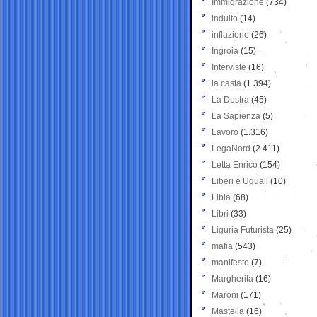
Immigrazione
(734)
indulto
(14)
inflazione
(26)
Ingroia
(15)
Interviste
(16)
la casta
(1.394)
La Destra
(45)
La Sapienza
(5)
Lavoro
(1.316)
LegaNord
(2.411)
Letta Enrico
(154)
Liberi e Uguali
(10)
Libia
(68)
Libri
(33)
Liguria Futurista
(25)
mafia
(543)
manifesto
(7)
Margherita
(16)
Maroni
(171)
Mastella
(16)