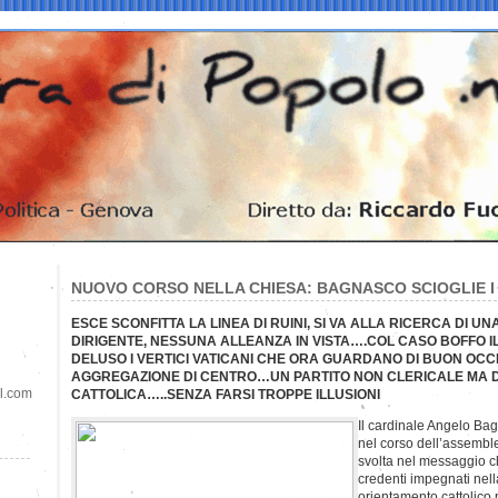
NUOVO CORSO NELLA CHIESA: BAGNASCO SCIOGLIE I 
ESCE SCONFITTA LA LINEA DI RUINI, SI VA ALLA RICERCA DI U
DIRIGENTE, NESSUNA ALLEANZA IN VISTA….COL CASO BOFFO 
DELUSO I VERTICI VATICANI CHE ORA GUARDANO DI BUON OC
AGGREGAZIONE DI CENTRO…UN PARTITO NON CLERICALE MA DI
il.com
CATTOLICA…..SENZA FARSI TROPPE ILLUSIONI
Il cardinale Angelo Bag
nel corso dell’assembl
svolta nel messaggio c
credenti impegnati nella 
orientamento cattolico 