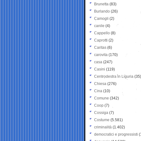
Brunetta
(83)
Burlando
(26)
Camogli
(2)
canile
(4)
Cappello
(8)
Caprotti
(2)
Caritas
(6)
carovita
(170)
casa
(247)
Casini
(119)
Centrodestra in Liguria
(35
Chiesa
(276)
Cina
(10)
Comune
(342)
Coop
(7)
Cossiga
(7)
Costume
(5.581)
criminalità
(1.402)
democratici e progressisti
(