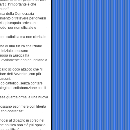
artiti, l’importante è che
omune”.
arsa della Democrazia
erimento oltretevere per diversi
ll’episcopato arriva un
odo, pur non ufficiale e
ione cattolica ma non clericale,
he di una futura coalizione.
iniziato a tessere.
aleggia in Europa ha
 ma ovviamente non rinunciano a
dallo sciocco attacco che “il
ttore dell’Avvenire, con più
usconi.
do cattolico, senza contare
ategia di collaborazione con il
Chiesa guarda ormai a una nuova
 possano esprimere con libertà
e con coerenza”.
dosi al dibattito in corso nel
ne politica non c’è più spazio
ne politica”.