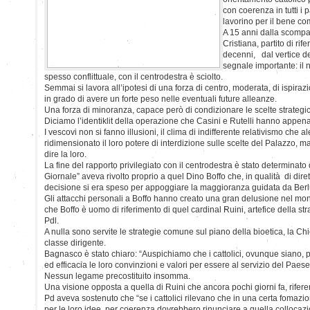
con coerenza in tutti i p
lavorino per il bene c
A 15 anni dalla scomp
Cristiana, partito di rif
decenni, dal vertice de
segnale importante: il n
spesso conflittuale, con il centrodestra è sciolto.
Semmai si lavora all’ipotesi di una forza di centro, moderata, di ispiraz
in grado di avere un forte peso nelle eventuali future alleanze.
Una forza di minoranza, capace però di condizionare le scelte strategic
Diciamo l’identiklit della operazione che Casini e Rutelli hanno appena 
I vescovi non si fanno illusioni, il clima di indifferente relativismo che 
ridimensionato il loro potere di interdizione sulle scelte del Palazzo,
dire la loro.
La fine del rapporto privilegiato con il centrodestra è stato determinato 
Giornale” aveva rivolto proprio a quel Dino Boffo che, in qualità di dire
decisione si era speso per appoggiare la maggioranza guidata da Berl
Gli attacchi personali a Boffo hanno creato una gran delusione nel mon
che Boffo è uomo di riferimento di quel cardinal Ruini, artefice della str
Pdl.
A nulla sono servite le strategie comune sul piano della bioetica, la 
classe dirigente.
Bagnasco è stato chiaro: “Auspichiamo che i cattolici, ovunque siano,
ed efficacia le loro convinzioni e valori per essere al servizio del Paes
Nessun legame precostituito insomma.
Una visione opposta a quella di Ruini che ancora pochi giorni fa, riferen
Pd aveva sostenuto che “se i cattolici rilevano che in una certa fomazio
per le loro idee, per coerenza dovrebbero rinunciare a quella collocazio