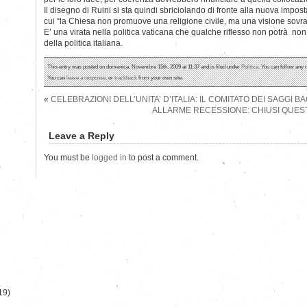
Il disegno di Ruini si sta quindi sbriciolando di fronte alla nuova imp
cui “la Chiesa non promuove una religione civile, ma una visione sovra
E’ una virata nella politica vaticana che qualche riflesso non potrà n
della politica italiana.
This entry was posted on domenica, Novembre 15th, 2009 at 11:37 and is filed under
Politica
. You can follow any 
You can
leave a response
, or
trackback
from your own site.
«
CELEBRAZIONI DELL’UNITA’ D’ITALIA: IL COMITATO DEI SAGGI 
ALLARME RECESSIONE: CHIUSI QUEST’
Leave a Reply
You must be
logged in
to post a comment.
)
19)