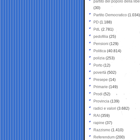
partito del popolo della libe
(30)
Partito Democratico
(1.034)
PD
(1.188)
PdL
(2.781)
pedofilia
(25)
Pensioni
(129)
Politica
(40.814)
polizia
(253)
Porto
(12)
povertà
(502)
Presepe
(14)
Primarie
(149)
Prodi
(52)
Provincia
(139)
radici e valori
(3.682)
RAI
(359)
rapine
(37)
Razzismo
(1.410)
Referendum
(200)