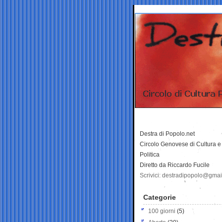
Destra di Popolo.net
Circolo Genovese di Cultura e
Politica
Diretto da Riccardo Fucile
Scrivici: destradipopolo@gma
Categorie
100 giorni
(5)