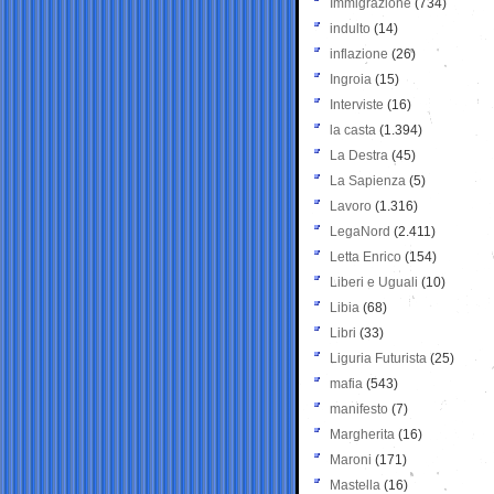
Immigrazione
(734)
indulto
(14)
inflazione
(26)
Ingroia
(15)
Interviste
(16)
la casta
(1.394)
La Destra
(45)
La Sapienza
(5)
Lavoro
(1.316)
LegaNord
(2.411)
Letta Enrico
(154)
Liberi e Uguali
(10)
Libia
(68)
Libri
(33)
Liguria Futurista
(25)
mafia
(543)
manifesto
(7)
Margherita
(16)
Maroni
(171)
Mastella
(16)