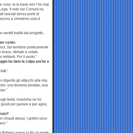
e cose. Io la base non l’ho mai
Lega. Il voto nei Comuni ha
ti lasciati senza punti di
ancora a chiedersi cosa è
o sentiti traditi dal progetto,
per cento.
rci. Sul territorio praticamente
 bravo, stimato e votato
ilitanti. Poi il vuoto.”
taggio ha dato la colpa anche a
utti.”
o digerito gli attacchi alla mia
ardo: una fesseria pilotata, una
ega.”
dogli testa: insomma ne ho
iusti per parlare e per agire,
orato?
 rimasti delusi. I grillini sono
ero.”
 Bellerio avevo la fila di gente