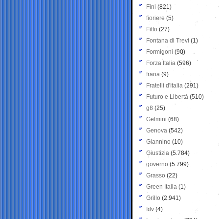
Fini
(821)
fioriere
(5)
Fitto
(27)
Fontana di Trevi
(1)
Formigoni
(90)
Forza Italia
(596)
frana
(9)
Fratelli d'Italia
(291)
Futuro e Libertà
(510)
g8
(25)
Gelmini
(68)
Genova
(542)
Giannino
(10)
Giustizia
(5.784)
governo
(5.799)
Grasso
(22)
Green Italia
(1)
Grillo
(2.941)
Idv
(4)