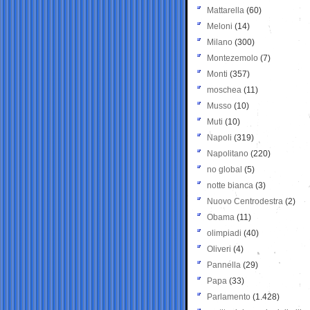
Mattarella
(60)
Meloni
(14)
Milano
(300)
Montezemolo
(7)
Monti
(357)
moschea
(11)
Musso
(10)
Muti
(10)
Napoli
(319)
Napolitano
(220)
no global
(5)
notte bianca
(3)
Nuovo Centrodestra
(2)
Obama
(11)
olimpiadi
(40)
Oliveri
(4)
Pannella
(29)
Papa
(33)
Parlamento
(1.428)