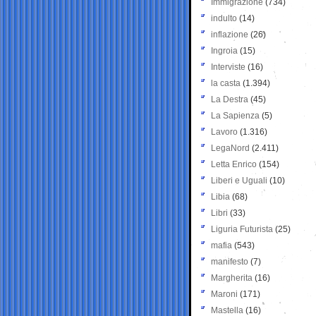
Immigrazione
(734)
indulto
(14)
inflazione
(26)
Ingroia
(15)
Interviste
(16)
la casta
(1.394)
La Destra
(45)
La Sapienza
(5)
Lavoro
(1.316)
LegaNord
(2.411)
Letta Enrico
(154)
Liberi e Uguali
(10)
Libia
(68)
Libri
(33)
Liguria Futurista
(25)
mafia
(543)
manifesto
(7)
Margherita
(16)
Maroni
(171)
Mastella
(16)