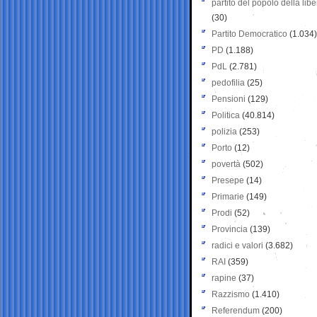
partito del popolo della libe
(30)
Partito Democratico
(1.034)
PD
(1.188)
PdL
(2.781)
pedofilia
(25)
Pensioni
(129)
Politica
(40.814)
polizia
(253)
Porto
(12)
povertà
(502)
Presepe
(14)
Primarie
(149)
Prodi
(52)
Provincia
(139)
radici e valori
(3.682)
RAI
(359)
rapine
(37)
Razzismo
(1.410)
Referendum
(200)