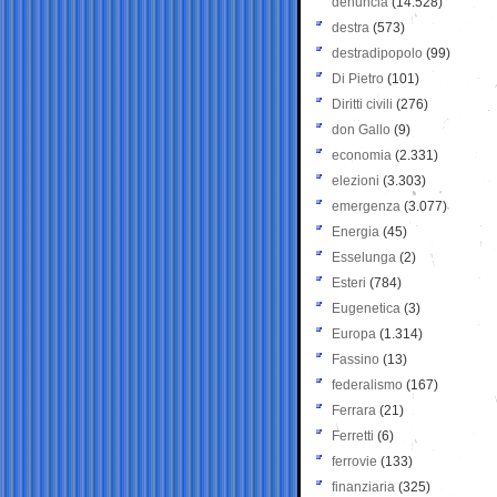
denuncia
(14.528)
destra
(573)
destradipopolo
(99)
Di Pietro
(101)
Diritti civili
(276)
don Gallo
(9)
economia
(2.331)
elezioni
(3.303)
emergenza
(3.077)
Energia
(45)
Esselunga
(2)
Esteri
(784)
Eugenetica
(3)
Europa
(1.314)
Fassino
(13)
federalismo
(167)
Ferrara
(21)
Ferretti
(6)
ferrovie
(133)
finanziaria
(325)