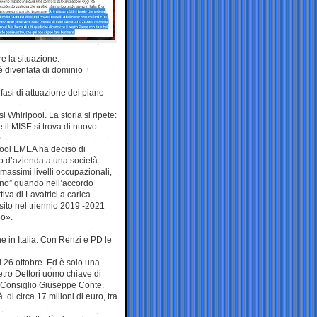
re la situazione.
 è diventata di dominio
asi di attuazione del piano
i Whirlpool. La storia si ripete:
il MISE si trova di nuovo
lpool EMEA ha deciso di
mo d’azienda a una società
 massimi livelli occupazionali,
etano” quando nell’accordo
iva di Lavatrici a carica
 sito nel triennio 2019 -2021
po».
 in Italia. Con Renzi e PD le
il 26 ottobre. Ed è solo una
ietro Dettori uomo chiave di
l Consiglio Giuseppe Conte.
à di circa 17 milioni di euro, tra