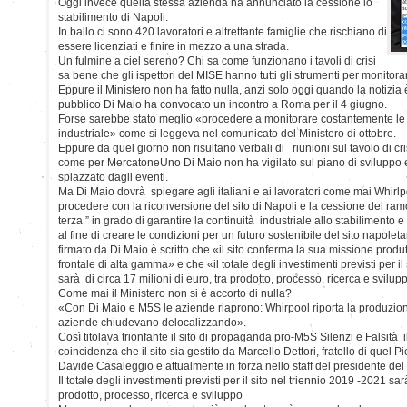
Oggi invece quella stessa azienda ha annunciato la cessione lo
stabilimento di Napoli.
In ballo ci sono 420 lavoratori e altrettante famiglie che rischiano di
essere licenziati e finire in mezzo a una strada.
Un fulmine a ciel sereno? Chi sa come funzionano i tavoli di crisi
sa bene che gli ispettori del MISE hanno tutti gli strumenti per monitora
Eppure il Ministero non ha fatto nulla, anzi solo oggi quando la notizia
pubblico Di Maio ha convocato un incontro a Roma per il 4 giugno.
Forse sarebbe stato meglio «procedere a monitorare costantemente le f
industriale» come si leggeva nel comunicato del Ministero di ottobre.
Eppure da quel giorno non risultano verbali di riunioni sul tavolo di cris
come per MercatoneUno Di Maio non ha vigilato sul piano di sviluppo e 
spiazzato dagli eventi.
Ma Di Maio dovrà spiegare agli italiani e ai lavoratori come mai Whir
procedere con la riconversione del sito di Napoli e la cessione del ra
terza ” in grado di garantire la continuità industriale allo stabilimento e
al fine di creare le condizioni per un futuro sostenibile del sito napol
firmato da Di Maio è scritto che «il sito conferma la sua missione produtt
frontale di alta gamma» e che «il totale degli investimenti previsti per il
sarà di circa 17 milioni di euro, tra prodotto, processo, ricerca e svilup
Come mai il Ministero non si è accorto di nulla?
«Con Di Maio e M5S le aziende riaprono: Whirpool riporta la produzione
aziende chiudevano delocalizzando».
Così titolava trionfante il sito di propaganda pro-M5S Silenzi e Falsità 
coincidenza che il sito sia gestito da Marcello Dettori, fratello di quel P
Davide Casaleggio e attualmente in forza nello staff del presidente de
Il totale degli investimenti previsti per il sito nel triennio 2019 -2021 sar
prodotto, processo, ricerca e sviluppo