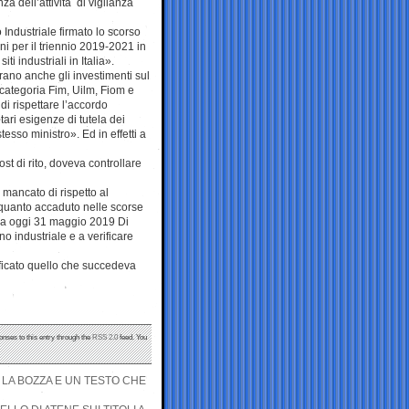
dell’attività di vigilanza
 Industriale firmato lo scorso
oni per il triennio 2019-2021 in
ti industriali in Italia».
erano anche gli investimenti sul
i categoria Fim, Uilm, Fiom e
i rispettare l’accordo
tari esigenze di tutela dei
esso ministro». Ed in effetti a
ost di rito, doveva controllare
mancato di rispetto al
quanto accaduto nelle scorse
ura oggi 31 maggio 2019 Di
no industriale e a verificare
ificato quello che succedeva
onses to this entry through the
RSS 2.0
feed. You
, LA BOZZA E UN TESTO CHE