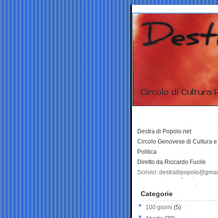
Destra di Popolo.net
Circolo Genovese di Cultura e
Politica
Diretto da Riccardo Fucile
Scrivici: destradipopolo@gma
Categorie
100 giorni
(5)