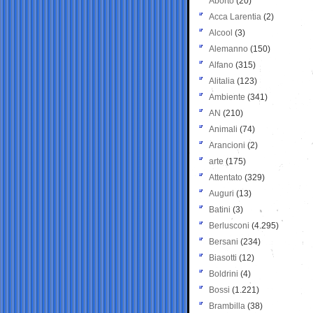
Aborto
(20)
Acca Larentia
(2)
Alcool
(3)
Alemanno
(150)
Alfano
(315)
Alitalia
(123)
Ambiente
(341)
AN
(210)
Animali
(74)
Arancioni
(2)
arte
(175)
Attentato
(329)
Auguri
(13)
Batini
(3)
Berlusconi
(4.295)
Bersani
(234)
Biasotti
(12)
Boldrini
(4)
Bossi
(1.221)
Brambilla
(38)