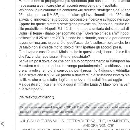
Ma nemmeno la propaganda più spudorata può nascondere la mancanza 
necessaria a verificare che gli accordi presi vengano rispettati.
Whirlpool in un comunicato conferma «le direttrici strategiche del Piano
25 ottobre presso il MISE; in particolare gli investimenti pari a 250 mili
attività di innovazione, prodotto, processo e ricerca e sviluppo nei suoi si
Eppure tra quelle direttrici strategiche previste dal Piano Industriale c’
sito produttivo di Napoli. Ed infatti in una nota unitaria dei sindacati d
Uglm si legge «diamo per scontato che il Governo chieda a Whirlpool d
sottoscritto il 25 ottobre 2018 in sede istituzionale, non solo per elemen
lavoratori, ma anche perchè di quell’accordo fu sottoscrittore anche lo st
Di Maio non si chiede molto: solo di far rispettare gli accordi presi.
E indovinate cosa fa quel Ministro che in questi mesi, dopo la foto e il p
che l’azienda rispettasse il Piano Industriale?
Scrive un post dove dice che con il suo comportamento la Whirlpool ha 
Ministero e che pretende «che venga puntualmente fatta chiarezza su 
)
ore al tavolo che ho già convocato per il prossimo 4 giugno». Addiritt
Maio scrive che il MISE «è pronto a rimettere in discussione l’intero pia
l’utilizzo che è stato fatto degli ammortizzatori sociali fino ad oggi».
Ma questo significa che fino a oggi il ministro Luigi Di Maio non ha ver
alla Whirlpool?
(da “
NextQuotidiano”)
This entry was posted on venerdì, Maggio 31st, 2019 at 20:49 and is filed under
denuncia
. You can follow any resp
can
leave a response
, or
trackback
from your own site.
«
IL GIALLO-FARSA SULLA LETTERA DI TRIA ALL’UE, LA SMENTITA
19)
ANCORA NON C’E’