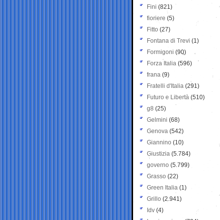
Fini
(821)
fioriere
(5)
Fitto
(27)
Fontana di Trevi
(1)
Formigoni
(90)
Forza Italia
(596)
frana
(9)
Fratelli d'Italia
(291)
Futuro e Libertà
(510)
g8
(25)
Gelmini
(68)
Genova
(542)
Giannino
(10)
Giustizia
(5.784)
governo
(5.799)
Grasso
(22)
Green Italia
(1)
Grillo
(2.941)
Idv
(4)