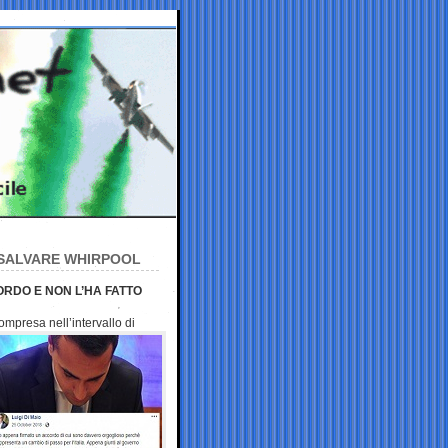
R SALVARE WHIRPOOL
ORDO E NON L’HA FATTO
 compresa nell’intervallo
di