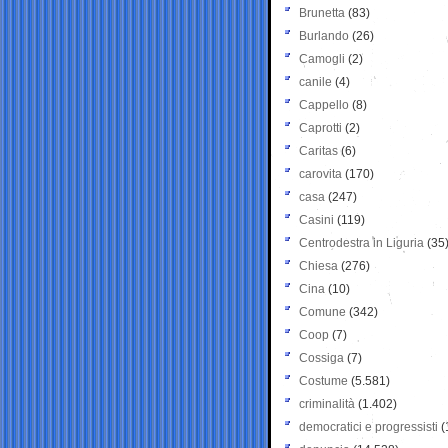
Brunetta
(83)
Burlando
(26)
Camogli
(2)
canile
(4)
Cappello
(8)
Caprotti
(2)
Caritas
(6)
carovita
(170)
casa
(247)
Casini
(119)
Centrodestra in Liguria
(35
Chiesa
(276)
Cina
(10)
Comune
(342)
Coop
(7)
Cossiga
(7)
Costume
(5.581)
criminalità
(1.402)
democratici e progressisti
(