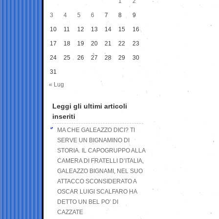
1
2
3
4
5
6
7
8
9
10
11
12
13
14
15
16
17
18
19
20
21
22
23
24
25
26
27
28
29
30
31
« Lug
Leggi gli ultimi articoli
inseriti
MA CHE GALEAZZO DICI? TI
SERVE UN BIGNAMINO DI
STORIA. IL CAPOGRUPPO ALLA
CAMERA DI FRATELLI D’ITALIA,
GALEAZZO BIGNAMI, NEL SUO
ATTACCO SCONSIDERATO A
OSCAR LUIGI SCALFARO HA
DETTO UN BEL PO’ DI
CAZZATE