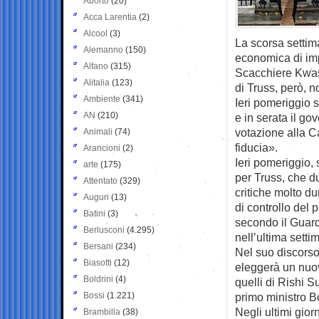
Aborto
(20)
Acca Larentia
(2)
Alcool
(3)
La scorsa settim
Alemanno
(150)
economica di impr
Alfano
(315)
Scacchiere Kwasi
Alitalia
(123)
di Truss, però, n
Ambiente
(341)
Ieri pomeriggio 
AN
(210)
e in serata il go
votazione alla C
Animali
(74)
fiducia».
Arancioni
(2)
Ieri pomeriggio,
arte
(175)
per Truss, che d
Attentato
(329)
critiche molto du
Auguri
(13)
di controllo del 
Batini
(3)
secondo il Guard
Berlusconi
(4.295)
nell’ultima setti
Bersani
(234)
Nel suo discorso
Biasotti
(12)
eleggerà un nuov
Boldrini
(4)
quelli di Rishi S
Bossi
(1.221)
primo ministro B
Negli ultimi gio
Brambilla
(38)