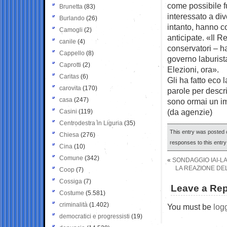
come possibile f
Brunetta
(83)
interessato a div
Burlando
(26)
intanto, hanno co
Camogli
(2)
anticipate. «Il 
canile
(4)
conservatori – ha 
Cappello
(8)
governo laburista
Caprotti
(2)
Elezioni, ora».
Caritas
(6)
Gli ha fatto eco
carovita
(170)
parole per descr
casa
(247)
sono ormai un i
(da agenzie)
Casini
(119)
Centrodestra in Liguria
(35)
This entry was posted o
Chiesa
(276)
responses to this entr
Cina
(10)
Comune
(342)
«
SONDAGGIO IAI-LA
LA REAZIONE DEL
Coop
(7)
Cossiga
(7)
Leave a Rep
Costume
(5.581)
criminalità
(1.402)
You must be
log
democratici e progressisti
(19)