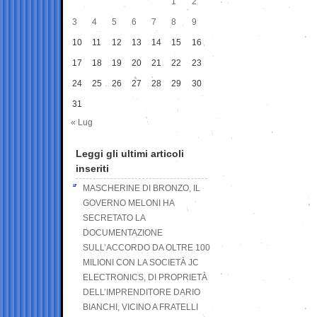
1
2
3
4
5
6
7
8
9
10
11
12
13
14
15
16
17
18
19
20
21
22
23
24
25
26
27
28
29
30
31
« Lug
Leggi gli ultimi articoli
inseriti
MASCHERINE DI BRONZO, IL
GOVERNO MELONI HA
SECRETATO LA
DOCUMENTAZIONE
SULL’ACCORDO DA OLTRE 100
MILIONI CON LA SOCIETÀ JC
ELECTRONICS, DI PROPRIETÀ
DELL’IMPRENDITORE DARIO
BIANCHI, VICINO A FRATELLI