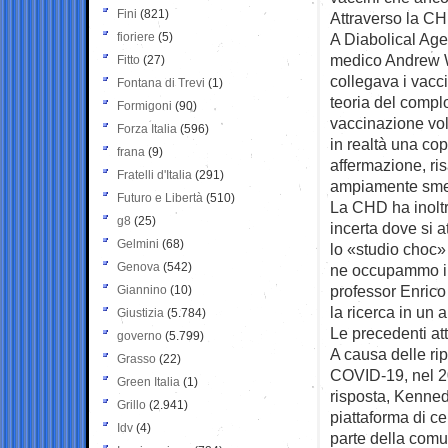
Fini
(821)
Attraverso la CH
fioriere
(5)
A Diabolical Age
medico Andrew Wa
Fitto
(27)
collegava i vacc
Fontana di Trevi
(1)
teoria del compl
Formigoni
(90)
vaccinazione vol
Forza Italia
(596)
in realtà una co
frana
(9)
affermazione, ri
Fratelli d'Italia
(291)
ampiamente smen
Futuro e Libertà
(510)
La CHD ha inoltr
g8
(25)
incerta dove si a
Gelmini
(68)
lo «studio choc»
Genova
(542)
ne occupammo in 
professor Enrico 
Giannino
(10)
la ricerca in un a
Giustizia
(5.784)
Le precedenti att
governo
(5.799)
A causa delle rip
Grasso
(22)
COVID-19, nel 20
Green Italia
(1)
risposta, Kenne
Grillo
(2.941)
piattaforma di ce
Idv
(4)
parte della comu