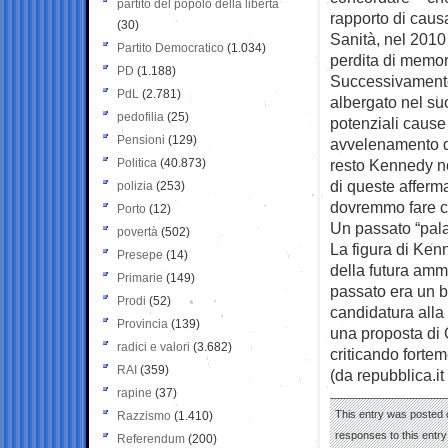
partito del popolo della libertà
rapporto di causa
(30)
Sanità, nel 2010 
Partito Democratico
(1.034)
perdita di memor
PD
(1.188)
Successivamente
PdL
(2.781)
albergato nel su
pedofilia
(25)
potenziali cause
Pensioni
(129)
avvelenamento da
Politica
(40.873)
resto Kennedy n
di queste afferm
polizia
(253)
dovremmo fare co
Porto
(12)
Un passato “pal
povertà
(502)
La figura di Ken
Presepe
(14)
della futura amm
Primarie
(149)
passato era un 
Prodi
(52)
candidatura alla
Provincia
(139)
una proposta di
radici e valori
(3.682)
criticando forte
RAI
(359)
(da repubblica.it 
rapine
(37)
This entry was posted 
Razzismo
(1.410)
responses to this entr
Referendum
(200)