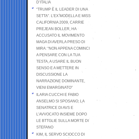
D’ITALIA
“TRUMP È IL LEADER DI UNA
SETTA”. L’EX MODELLA E MISS
CALIFORNIA 2009, CARRIE
PREJEAN BOLLER, HA
ACCUSATO IL MOVIMENTO
MAGA DI AVERLA PRESO DI
MIRA: “NON APPENA COMINCI
A PENSARE CON LA TUA
TESTA, A USARE IL BUON
SENSO E A METTERE IN
DISCUSSIONE LA
NARRAZIONE DOMINANTE,
VIENI EMARGINATO”
ILARIA CUCCHI E FABIO
ANSELMO SI SPOSANO; LA
SENATRICE DI AVS E
L’AVVOCATO INSIEME DOPO
LE BTTGLIE SULLA MORTE DI
STEFANO
KIM, IL SERVO SCIOCCO DI