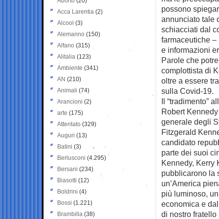
Aborto
(20)
possono spiegars
Acca Larentia
(2)
annunciato tale 
Alcool
(3)
schiacciati dal 
Alemanno
(150)
farmaceutiche – h
Alfano
(315)
e informazioni er
Alitalia
(123)
Parole che potre
Ambiente
(341)
complottista di K
AN
(210)
oltre a essere tr
sulla Covid-19.
Animali
(74)
Il “tradimento” a
Arancioni
(2)
Robert Kennedy J
arte
(175)
generale degli St
Attentato
(329)
Fitzgerald Kenned
Auguri
(13)
candidato repub
Batini
(3)
parte dei suoi c
Berlusconi
(4.295)
Kennedy, Kerry 
Bersani
(234)
pubblicarono la
Biasotti
(12)
un’America piena
Boldrini
(4)
più luminoso, un 
Bossi
(1.221)
economica e dall
di nostro fratel
Brambilla
(38)