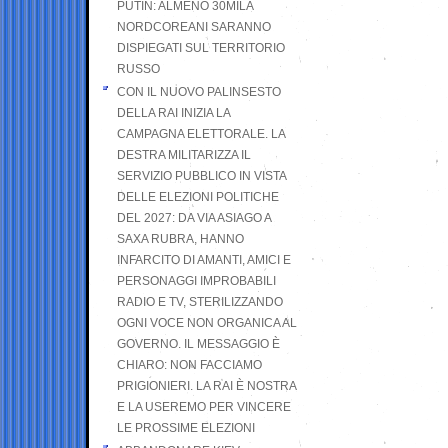
PUTIN: ALMENO 30MILA
NORDCOREANI SARANNO
DISPIEGATI SUL TERRITORIO
RUSSO
CON IL NUOVO PALINSESTO
DELLA RAI INIZIA LA
CAMPAGNA ELETTORALE. LA
DESTRA MILITARIZZA IL
SERVIZIO PUBBLICO IN VISTA
DELLE ELEZIONI POLITICHE
DEL 2027: DA VIA ASIAGO A
SAXA RUBRA, HANNO
INFARCITO DI AMANTI, AMICI E
PERSONAGGI IMPROBABILI
RADIO E TV, STERILIZZANDO
OGNI VOCE NON ORGANICA AL
GOVERNO. IL MESSAGGIO È
CHIARO: NON FACCIAMO
PRIGIONIERI. LA RAI È NOSTRA
E LA USEREMO PER VINCERE
LE PROSSIME ELEZIONI