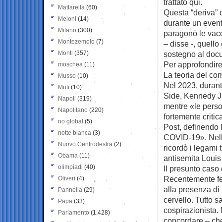
trattato qui.
Mattarella
(60)
Questa “deriva” 
Meloni
(14)
durante un even
Milano
(300)
paragonò le vacc
Montezemolo
(7)
– disse -, quell
Monti
(357)
sostegno al docu
Per approfondire
moschea
(11)
La teoria del com
Musso
(10)
Nel 2023, durant
Muti
(10)
Side, Kennedy Jr
Napoli
(319)
mentre «le perso
Napolitano
(220)
fortemente criti
no global
(5)
Post, definendo 
notte bianca
(3)
COVID-19». Nell’
Nuovo Centrodestra
(2)
ricordò i legami 
Obama
(11)
antisemita Louis
olimpiadi
(40)
Il presunto caso 
Recentemente fec
Oliveri
(4)
alla presenza di
Pannella
(29)
cervello. Tutto s
Papa
(33)
cospirazionista.
Parlamento
(1.428)
concordare – ch