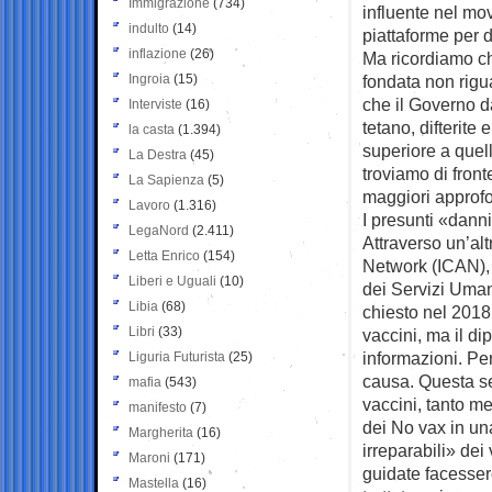
Immigrazione
(734)
influente nel mo
indulto
(14)
piattaforme per d
inflazione
(26)
Ma ricordiamo ch
Ingroia
(15)
fondata non rigu
che il Governo 
Interviste
(16)
tetano, difterit
la casta
(1.394)
superiore a quel
La Destra
(45)
troviamo di front
La Sapienza
(5)
maggiori approfo
Lavoro
(1.316)
I presunti «danni
LegaNord
(2.411)
Attraverso un’a
Letta Enrico
(154)
Network (ICAN), 
Liberi e Uguali
(10)
dei Servizi Uman
Libia
(68)
chiesto nel 2018 
Libri
(33)
vaccini, ma il d
informazioni. Pe
Liguria Futurista
(25)
causa. Questa s
mafia
(543)
vaccini, tanto m
manifesto
(7)
dei No vax in u
Margherita
(16)
irreparabili» de
Maroni
(171)
guidate facesser
Mastella
(16)