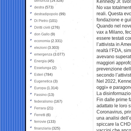
denuncia
(14.528)
Kennedy Jr. svol
No vax totalmente
destra
(573)
reali. Questa ev
destradipopolo
(99)
fondazione e gu
Di Pietro
(101)
Quando nel nove
Diritti civili
(276)
vax a Milano, fec
don Gallo
(9)
essere testati co
economia
(2.331)
l’attivista in Am
elezioni
(3.303)
realtà l’FDA, si
emergenza
(3.077)
avevano superato
Energia
(45)
maggiori approfo
Esselunga
(2)
prevenzione dell
secondo l’attivis
Esteri
(784)
Nel 2022, Kenne
Eugenetica
(3)
oggi» e paragonò
Europa
(1.314)
La disinformazio
Fassino
(13)
Fin dalle prime
federalismo
(167)
adattato le loro s
Ferrara
(21)
Coronavirus, pri
Ferretti
(6)
una analisi dell
ferrovie
(133)
spiccare la CHD, 
finanziaria
(325)
vaccini che anco