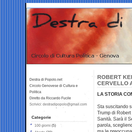
ROBERT KEN
Destra di Popolo.net
CERVELLO A
Circolo Genovese di Cultura e
Politica
LA STORIA CO
Diretto da Riccardo Fucile
Scrivici: destradipopolo@gmail.com
Sta suscitando s
Trump di Robert
Categorie
Sanità. Sarà il S
parola, sceglien
100 giorni
(5)
ma le preoccupaz