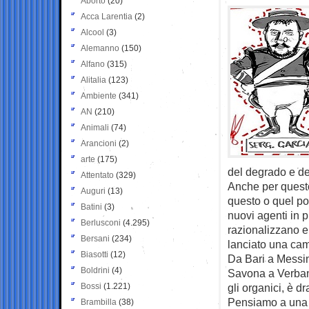
Aborto
(20)
Acca Larentia
(2)
Alcool
(3)
Alemanno
(150)
Alfano
(315)
Alitalia
(123)
Ambiente
(341)
AN
(210)
Animali
(74)
Arancioni
(2)
arte
(175)
del degrado e dei
Attentato
(329)
Anche per questo
Auguri
(13)
questo o quel pol
Batini
(3)
nuovi agenti in p
Berlusconi
(4.295)
razionalizzano e 
Bersani
(234)
lanciato una ca
Biasotti
(12)
Da Bari a Messi
Boldrini
(4)
Savona a Verbania
Bossi
(1.221)
gli organici, è d
Pensiamo a una 
Brambilla
(38)