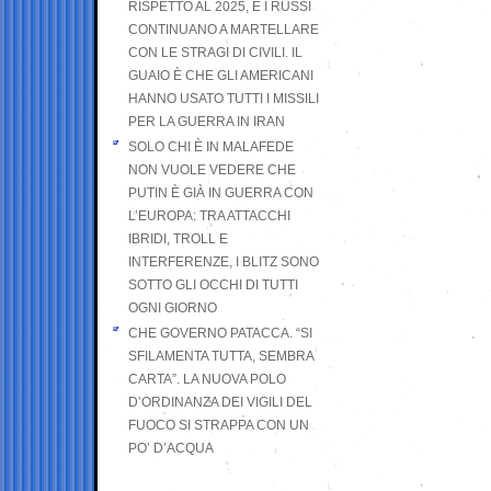
RISPETTO AL 2025, E I RUSSI
CONTINUANO A MARTELLARE
CON LE STRAGI DI CIVILI. IL
GUAIO È CHE GLI AMERICANI
HANNO USATO TUTTI I MISSILI
PER LA GUERRA IN IRAN
SOLO CHI È IN MALAFEDE
NON VUOLE VEDERE CHE
PUTIN È GIÀ IN GUERRA CON
L’EUROPA: TRA ATTACCHI
IBRIDI, TROLL E
INTERFERENZE, I BLITZ SONO
SOTTO GLI OCCHI DI TUTTI
OGNI GIORNO
CHE GOVERNO PATACCA. “SI
SFILAMENTA TUTTA, SEMBRA
CARTA”. LA NUOVA POLO
D’ORDINANZA DEI VIGILI DEL
FUOCO SI STRAPPA CON UN
PO’ D’ACQUA