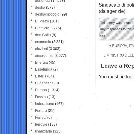
denuncia
(14.528)
Sindacato di poli
destra
(573)
(da agenzie)
destradipopolo
(99)
Di Pietro
(101)
This entry was posted 
Diritti civili
(276)
any responses to this 
don Gallo
(9)
site.
economia
(2.331)
«
EUROPA, ITA
elezioni
(3.303)
IL MINISTRO DEL
emergenza
(3.077)
Energia
(45)
Leave a Rep
Esselunga
(2)
You must be
log
Esteri
(784)
Eugenetica
(3)
Europa
(1.314)
Fassino
(13)
federalismo
(167)
Ferrara
(21)
Ferretti
(6)
ferrovie
(133)
finanziaria
(325)