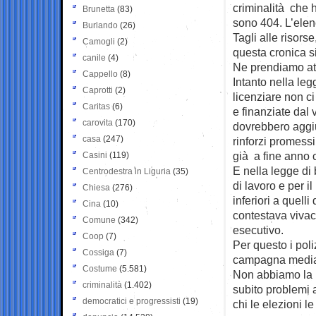
criminalità che h
Brunetta
(83)
sono 404. L’elenc
Burlando
(26)
Tagli alle risor
Camogli
(2)
questa cronica si
canile
(4)
Ne prendiamo at
Cappello
(8)
Intanto nella leg
Caprotti
(2)
licenziare non c
Caritas
(6)
e finanziate dal
carovita
(170)
dovrebbero aggiun
casa
(247)
rinforzi promessi
già a fine anno 
Casini
(119)
E nella legge di 
Centrodestra in Liguria
(35)
di lavoro e per i
Chiesa
(276)
inferiori a quell
Cina
(10)
contestava vivac
Comune
(342)
esecutivo.
Coop
(7)
Per questo i pol
Cossiga
(7)
campagna mediat
Costume
(5.581)
Non abbiamo la 
criminalità
(1.402)
subito problemi 
democratici e progressisti
(19)
chi le elezioni l