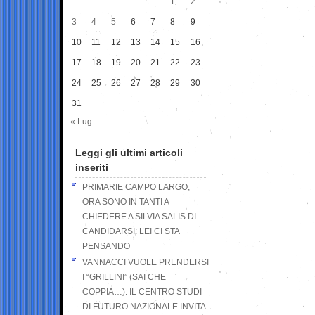
1
2
3
4
5
6
7
8
9
10
11
12
13
14
15
16
17
18
19
20
21
22
23
24
25
26
27
28
29
30
31
« Lug
Leggi gli ultimi articoli
inseriti
PRIMARIE CAMPO LARGO,
ORA SONO IN TANTI A
CHIEDERE A SILVIA SALIS DI
CANDIDARSI: LEI CI STA
PENSANDO
VANNACCI VUOLE PRENDERSI
I “GRILLINI” (SAI CHE
COPPIA…). IL CENTRO STUDI
DI FUTURO NAZIONALE INVITA