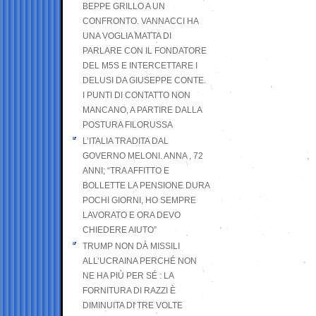
BEPPE GRILLO A UN
CONFRONTO. VANNACCI HA
UNA VOGLIA MATTA DI
PARLARE CON IL FONDATORE
DEL M5S E INTERCETTARE I
DELUSI DA GIUSEPPE CONTE.
I PUNTI DI CONTATTO NON
MANCANO, A PARTIRE DALLA
POSTURA FILORUSSA
L’ITALIA TRADITA DAL
GOVERNO MELONI. ANNA , 72
ANNI; “TRA AFFITTO E
BOLLETTE LA PENSIONE DURA
POCHI GIORNI, HO SEMPRE
LAVORATO E ORA DEVO
CHIEDERE AIUTO”
TRUMP NON DÀ MISSILI
ALL’UCRAINA PERCHÉ NON
NE HA PIÙ PER SÉ : LA
FORNITURA DI RAZZI È
DIMINUITA DI TRE VOLTE