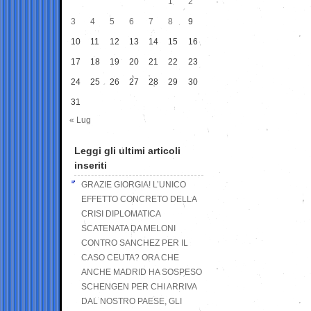
1
2
3
4
5
6
7
8
9
10
11
12
13
14
15
16
17
18
19
20
21
22
23
24
25
26
27
28
29
30
31
« Lug
Leggi gli ultimi articoli
inseriti
GRAZIE GIORGIA! L’UNICO
EFFETTO CONCRETO DELLA
CRISI DIPLOMATICA
SCATENATA DA MELONI
CONTRO SANCHEZ PER IL
CASO CEUTA? ORA CHE
ANCHE MADRID HA SOSPESO
SCHENGEN PER CHI ARRIVA
DAL NOSTRO PAESE, GLI