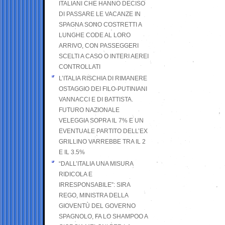
ITALIANI CHE HANNO DECISO
DI PASSARE LE VACANZE IN
SPAGNA SONO COSTRETTI A
LUNGHE CODE AL LORO
ARRIVO, CON PASSEGGERI
SCELTI A CASO O INTERI AEREI
CONTROLLATI
L’ITALIA RISCHIA DI RIMANERE
OSTAGGIO DEI FILO-PUTINIANI
VANNACCI E DI BATTISTA.
FUTURO NAZIONALE
VELEGGIA SOPRA IL 7% E UN
EVENTUALE PARTITO DELL’EX
GRILLINO VARREBBE TRA IL 2
E IL 3.5%
“DALL’ITALIA UNA MISURA
RIDICOLA E
IRRESPONSABILE”: SIRA
REGO, MINISTRA DELLA
GIOVENTÙ DEL GOVERNO
SPAGNOLO, FA LO SHAMPOO A