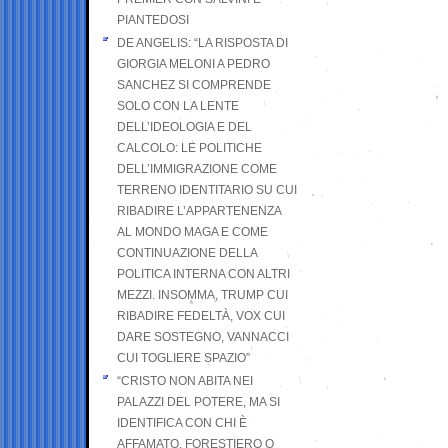
PIANTEDOSI
DE ANGELIS: “LA RISPOSTA DI
GIORGIA MELONI A PEDRO
SANCHEZ SI COMPRENDE
SOLO CON LA LENTE
DELL’IDEOLOGIA E DEL
CALCOLO: LE POLITICHE
DELL’IMMIGRAZIONE COME
TERRENO IDENTITARIO SU CUI
RIBADIRE L’APPARTENENZA
AL MONDO MAGA E COME
CONTINUAZIONE DELLA
POLITICA INTERNA CON ALTRI
MEZZI. INSOMMA, TRUMP CUI
RIBADIRE FEDELTÀ, VOX CUI
DARE SOSTEGNO, VANNACCI
CUI TOGLIERE SPAZIO”
“CRISTO NON ABITA NEI
PALAZZI DEL POTERE, MA SI
IDENTIFICA CON CHI È
AFFAMATO, FORESTIERO O