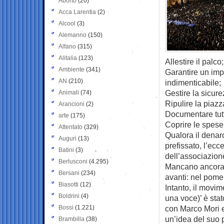
Aborto
(20)
Acca Larentia
(2)
Alcool
(3)
Alemanno
(150)
Alfano
(315)
Alitalia
(123)
Allestire il palco;
Ambiente
(341)
Garantire un imp
AN
(210)
indimenticabile;
Gestire la sicure
Animali
(74)
Ripulire la piazz
Arancioni
(2)
Documentare tutt
arte
(175)
Coprire le spese
Attentato
(329)
Qualora il denaro
Auguri
(13)
prefissato, l’ecc
Batini
(3)
dell’associazion
Berlusconi
(4.295)
Mancano ancora 2
Bersani
(234)
avanti: nel pome
Biasotti
(12)
Intanto, il movi
Boldrini
(4)
una voce)’ è stat
Bossi
(1.221)
con Marco Mori e 
un’idea del suo 
Brambilla
(38)