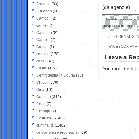
Brunetta
(83)
(da agenzie)
Burlando
(26)
Camogli
(2)
This entry was posted 
canile
(4)
responses to this entr
Cappello
(8)
«
IL GIORNALISTA
Caprotti
(2)
FACEBOOK FA R
Caritas
(6)
carovita
(170)
Leave a Rep
casa
(247)
You must be
log
Casini
(119)
Centrodestra in Liguria
(35)
Chiesa
(276)
Cina
(10)
Comune
(342)
Coop
(7)
Cossiga
(7)
Costume
(5.581)
criminalità
(1.402)
democratici e progressisti
(19)