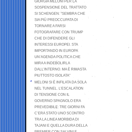
GIORGIA MELONI PER LA
SOSPENSIONE DEL TRATTATO
SI SCHENGEN: “SEMBRA CHE
SIA PIÙ PREOCCUPATA DI
TORNARE A FARSI
FOTOGRAFARE CON TRUMP
CHE DI DIFENDERE GLI
INTERESSI EUROPEI. STA
IMPORTANDO IN EUROPA
UN’AGENDA POLITICA CHE
MIRA A INDEBOLIRLA
DALL’INTERNO. MA È RIMASTA
PIUTTOSTO ISOLATA”
MELONI SI È INFILATA DA SOLA
NEL TUNNEL. L’ESCALATION
DI TENSIONE CON IL
GOVERNO SPAGNOLO ERA
PREVEDIBILE: TRE GIORNI FA
C’ERA STATO UNO SCONTRO
TRA LA LINEA MORBIDA DI
TAJANI E QUELLA DURA DELLA
PREMIER CON SALVINI E