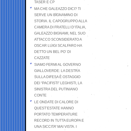
TASER E CP
MA CHE GALEAZZO DICI? TI
SERVE UN BIGNAMINO DI
STORIA. IL CAPOGRUPPO ALLA
CAMERA DI FRATELLI D’ITALIA,
GALEAZZO BIGNAMI, NEL SUO
ATTACCO SCONSIDERATO A
OSCAR LUIGI SCALFARO HA
DETTO UN BEL PO’ DI
CAZZATE
SIAMO FERMI AL GOVERNO
GIALLOVERDE: LA DESTRA
SULLA DIFESA È OSTAGGIO
DEI “PACIFISTI” LEGHISTI, LA
SINISTRA DEL PUTINIANO
CONTE
LE ONDATE DI CALORE DI
QUEST’ESTATE HANNO
PORTATO TEMPERATURE
RECORD IN TUTTA EUROPA E
UNA SICCITA’ MAI VISTA. I