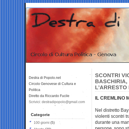
SCONTRI VI
Destra di Popolo.net
BASCHIRIA,
Circolo Genovese di Cultura e
L’ARRESTO 
Politica
Diretto da Riccardo Fucile
IL CREMLINO 
Scrivici: destradipopolo@gmail.com
Nel distretto Ba
Categorie
violenti scontri 
durante una mani
100 giorni
(5)
persone, sono sta