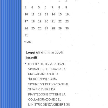
1
2
3
4
5
6
7
8
9
10
11
12
13
14
15
16
17
18
19
20
21
22
23
24
25
26
27
28
29
30
31
« Lug
Leggi gli ultimi articoli
inseriti
IL BLITZ DI SILVIA SALIS AL
VIMINALE CHE SPIAZZA LA
PROPAGANDA SULLA
“PERCEZIONE” DI IN-
SICUREZZA DEI SOVRANISTI:
SI FA RICEVERE DA
PIANTEDOSI E OTTIENE LA
COLLABORAZIONE DEL
MINISTRO SENZA CEDERE SU