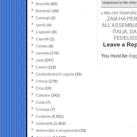
responses to this entr
Brunetta
(83)
Burlando
(26)
«
MELONI TEMPOREG
Camogli
(2)
ZAIA HA PER
ALL’ASSEMBLE
canile
(4)
ITALIA, D
Cappello
(8)
FEDELISS
Caprotti
(2)
Leave a Rep
Caritas
(6)
carovita
(170)
You must be
log
casa
(247)
Casini
(119)
Centrodestra in Liguria
(35)
Chiesa
(276)
Cina
(10)
Comune
(342)
Coop
(7)
Cossiga
(7)
Costume
(5.581)
criminalità
(1.402)
democratici e progressisti
(19)