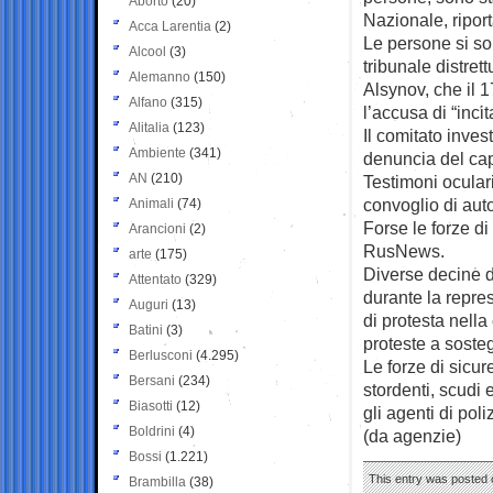
Aborto
(20)
Nazionale, ripor
Acca Larentia
(2)
Le persone si so
Alcool
(3)
tribunale distrett
Alemanno
(150)
Alsynov, che il 
Alfano
(315)
l’accusa di “inci
Alitalia
(123)
Il comitato inves
Ambiente
(341)
denuncia del cap
AN
(210)
Testimoni oculari
convoglio di aut
Animali
(74)
Forse le forze di 
Arancioni
(2)
RusNews.
arte
(175)
Diverse decine d
Attentato
(329)
durante la repre
Auguri
(13)
di protesta nella
Batini
(3)
proteste a soste
Berlusconi
(4.295)
Le forze di sicu
Bersani
(234)
stordenti, scudi 
Biasotti
(12)
gli agenti di poli
Boldrini
(4)
(da agenzie)
Bossi
(1.221)
This entry was posted 
Brambilla
(38)