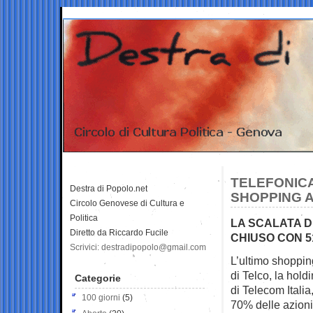
TELEFONICA
Destra di Popolo.net
SHOPPING A 
Circolo Genovese di Cultura e
Politica
LA SCALATA DI
Diretto da Riccardo Fucile
CHIUSO CON 51
Scrivici: destradipopolo@gmail.com
L’ultimo shopping
di Telco, la
holdi
Categorie
di Telecom Itali
100 giorni
(5)
70% delle azioni