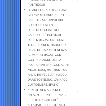
PIANTEDOSI
DE ANGELIS: “LA RISPOSTA DI
GIORGIA MELONI A PEDRO
SANCHEZ SI COMPRENDE
SOLO CON LA LENTE
DELL’IDEOLOGIA E DEL
CALCOLO: LE POLITICHE
DELL’IMMIGRAZIONE COME
TERRENO IDENTITARIO SU CUI
RIBADIRE L’APPARTENENZA
AL MONDO MAGA E COME
CONTINUAZIONE DELLA
POLITICA INTERNA CON ALTRI
MEZZI. INSOMMA, TRUMP CUI
RIBADIRE FEDELTÀ, VOX CUI
DARE SOSTEGNO, VANNACCI
CUI TOGLIERE SPAZIO”
“CRISTO NON ABITA NEI
PALAZZI DEL POTERE, MA SI
IDENTIFICA CON CHI È
AFFAMATO, FORESTIERO O