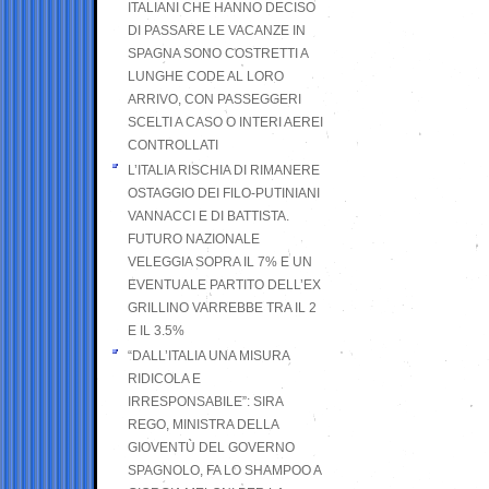
ITALIANI CHE HANNO DECISO
DI PASSARE LE VACANZE IN
SPAGNA SONO COSTRETTI A
LUNGHE CODE AL LORO
ARRIVO, CON PASSEGGERI
SCELTI A CASO O INTERI AEREI
CONTROLLATI
L’ITALIA RISCHIA DI RIMANERE
OSTAGGIO DEI FILO-PUTINIANI
VANNACCI E DI BATTISTA.
FUTURO NAZIONALE
VELEGGIA SOPRA IL 7% E UN
EVENTUALE PARTITO DELL’EX
GRILLINO VARREBBE TRA IL 2
E IL 3.5%
“DALL’ITALIA UNA MISURA
RIDICOLA E
IRRESPONSABILE”: SIRA
REGO, MINISTRA DELLA
GIOVENTÙ DEL GOVERNO
SPAGNOLO, FA LO SHAMPOO A