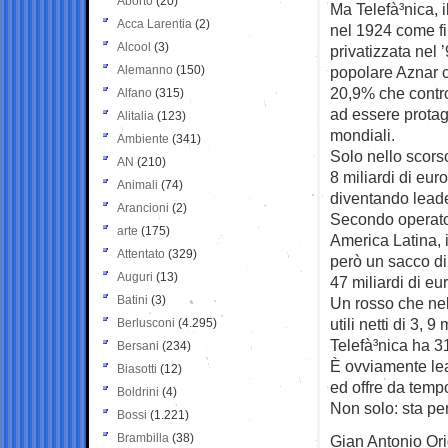
Aborto
(20)
Ma Telefà³nica, 
Acca Larentia
(2)
nel 1924 come fili
Alcool
(3)
privatizzata nel 
Alemanno
(150)
popolare Aznar c
20,9% che contro
Alfano
(315)
ad essere protag
Alitalia
(123)
mondiali.
Ambiente
(341)
Solo nello scors
AN
(210)
8 miliardi di eur
Animali
(74)
diventando lead
Arancioni
(2)
Secondo operato
arte
(175)
America Latina, 
Attentato
(329)
però un sacco di 
Auguri
(13)
47 miliardi di eur
Batini
(3)
Un rosso che nel 
utili netti di 3, 9
Berlusconi
(4.295)
Telefà³nica ha 316
Bersani
(234)
È ovviamente lead
Biasotti
(12)
ed offre da tempo 
Boldrini
(4)
Non solo: sta per 
Bossi
(1.221)
Brambilla
(38)
Gian Antonio Ori