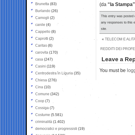
(da
“la Stampa”
Brunetta
(83)
Burlando
(26)
This entry was posted 
Camogli
(2)
any responses to this 
canile
(4)
site.
Cappello
(8)
Caprotti
(2)
«
TELECOM E ALITA
Caritas
(6)
REDDITI DEI PROFE
carovita
(170)
Leave a Rep
casa
(247)
Casini
(119)
You must be
log
Centrodestra in Liguria
(35)
Chiesa
(276)
Cina
(10)
Comune
(342)
Coop
(7)
Cossiga
(7)
Costume
(5.581)
criminalità
(1.402)
democratici e progressisti
(19)