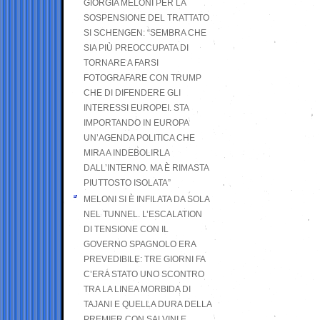
GIORGIA MELONI PER LA
SOSPENSIONE DEL TRATTATO
SI SCHENGEN: “SEMBRA CHE
SIA PIÙ PREOCCUPATA DI
TORNARE A FARSI
FOTOGRAFARE CON TRUMP
CHE DI DIFENDERE GLI
INTERESSI EUROPEI. STA
IMPORTANDO IN EUROPA
UN’AGENDA POLITICA CHE
MIRA A INDEBOLIRLA
DALL’INTERNO. MA È RIMASTA
PIUTTOSTO ISOLATA”
MELONI SI È INFILATA DA SOLA
NEL TUNNEL. L’ESCALATION
DI TENSIONE CON IL
GOVERNO SPAGNOLO ERA
PREVEDIBILE: TRE GIORNI FA
C’ERA STATO UNO SCONTRO
TRA LA LINEA MORBIDA DI
TAJANI E QUELLA DURA DELLA
PREMIER CON SALVINI E