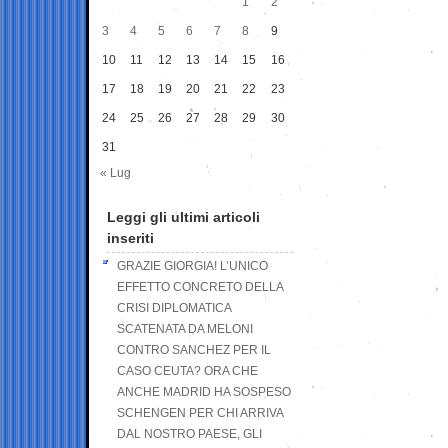
1
2
3
4
5
6
7
8
9
10
11
12
13
14
15
16
17
18
19
20
21
22
23
24
25
26
27
28
29
30
31
« Lug
Leggi gli ultimi articoli
inseriti
GRAZIE GIORGIA! L’UNICO
EFFETTO CONCRETO DELLA
CRISI DIPLOMATICA
SCATENATA DA MELONI
CONTRO SANCHEZ PER IL
CASO CEUTA? ORA CHE
ANCHE MADRID HA SOSPESO
SCHENGEN PER CHI ARRIVA
DAL NOSTRO PAESE, GLI