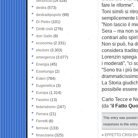
denuncia
(14.528)
fare le riforme”.
destra
(573)
Toni simili si ri
destradipopolo
(99)
semplicemente la
Di Pietro
(101)
”Non lascio il mi
Diritti civili
(276)
Sera – ma non so
don Gallo
(9)
contrari allo spi
economia
(2.331)
Non si può, ha de
considera tradito
elezioni
(3.303)
Lorenzin spiega c
emergenza
(3.077)
i moderati”, “ci
Energia
(45)
“Sono tra i più 
Esselunga
(2)
drammaticissimo 
Esteri
(784)
La Storia giudic
Eugenetica
(3)
possibile essere
Europa
(1.314)
Carlo Tecce e Ne
Fassino
(13)
(da “
il Fatto Qu
federalismo
(167)
Ferrara
(21)
This entry was posted o
Ferretti
(6)
responses to this entr
ferrovie
(133)
«
EFFETTO CRISI D
finanziaria
(325)