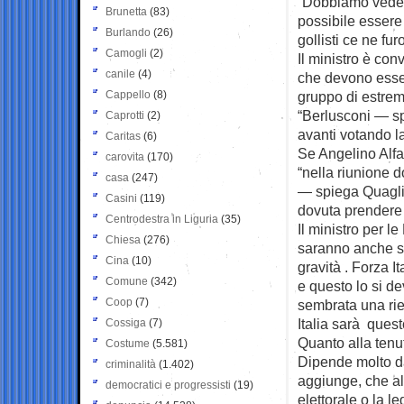
“Dobbiamo veder
Brunetta
(83)
possibile essere 
Burlando
(26)
gollisti ce ne fu
Camogli
(2)
Il ministro è con
canile
(4)
che devono esser
Cappello
(8)
gruppo di estremi
“Berlusconi — sp
Caprotti
(2)
avanti votando la 
Caritas
(6)
Se Angelino Alfan
carovita
(170)
“nella riunione d
casa
(247)
— spiega Quaglia
Casini
(119)
dovuta prendere i
Centrodestra in Liguria
(35)
Il ministro per l
Chiesa
(276)
saranno anche st
Cina
(10)
gravità . Forza I
Comune
(342)
e questo lo si de
Coop
(7)
sembrata una rie
Italia sarà ques
Cossiga
(7)
Quanto alla tenu
Costume
(5.581)
Dipende molto d
criminalità
(1.402)
aggiunge, che all
democratici e progressisti
(19)
elettorale o la l