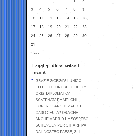
1
2
3
4
5
6
7
8
9
10
11
12
13
14
15
16
17
18
19
20
21
22
23
24
25
26
27
28
29
30
31
« Lug
Leggi gli ultimi articoli
inseriti
GRAZIE GIORGIA! L’UNICO
EFFETTO CONCRETO DELLA
CRISI DIPLOMATICA
SCATENATA DA MELONI
CONTRO SANCHEZ PER IL
CASO CEUTA? ORA CHE
ANCHE MADRID HA SOSPESO
SCHENGEN PER CHI ARRIVA
DAL NOSTRO PAESE, GLI