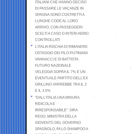
ITALIANI CHE HANNO DECISO
DI PASSARE LE VACANZE IN
SPAGNA SONO COSTRETTI A
LUNGHE CODE AL LORO
ARRIVO, CON PASSEGGERI
SCELTI A CASO O INTERI AEREI
CONTROLLATI
L’ITALIA RISCHIA DI RIMANERE
OSTAGGIO DEI FILO-PUTINIANI
VANNACCI E DI BATTISTA.
FUTURO NAZIONALE
VELEGGIA SOPRA IL 7% E UN
EVENTUALE PARTITO DELL’EX
GRILLINO VARREBBE TRA IL 2
E IL 3.5%
“DALL’ITALIA UNA MISURA
RIDICOLA E
IRRESPONSABILE”: SIRA
REGO, MINISTRA DELLA
GIOVENTÙ DEL GOVERNO
SPAGNOLO, FA LO SHAMPOO A