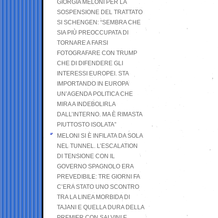
GIORGIA MELONI PER LA
SOSPENSIONE DEL TRATTATO
SI SCHENGEN: “SEMBRA CHE
SIA PIÙ PREOCCUPATA DI
TORNARE A FARSI
FOTOGRAFARE CON TRUMP
CHE DI DIFENDERE GLI
INTERESSI EUROPEI. STA
IMPORTANDO IN EUROPA
UN’AGENDA POLITICA CHE
MIRA A INDEBOLIRLA
DALL’INTERNO. MA È RIMASTA
PIUTTOSTO ISOLATA”
MELONI SI È INFILATA DA SOLA
NEL TUNNEL. L’ESCALATION
DI TENSIONE CON IL
GOVERNO SPAGNOLO ERA
PREVEDIBILE: TRE GIORNI FA
C’ERA STATO UNO SCONTRO
TRA LA LINEA MORBIDA DI
TAJANI E QUELLA DURA DELLA
PREMIER CON SALVINI E