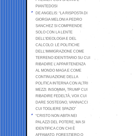
PIANTEDOSI
DE ANGELIS: “LA RISPOSTA DI
GIORGIA MELONI A PEDRO
SANCHEZ SI COMPRENDE
SOLO CON LA LENTE
DELL’IDEOLOGIA E DEL
CALCOLO: LE POLITICHE
DELL’IMMIGRAZIONE COME
TERRENO IDENTITARIO SU CUI
RIBADIRE L’APPARTENENZA
AL MONDO MAGA E COME
CONTINUAZIONE DELLA
POLITICA INTERNA CON ALTRI
MEZZI. INSOMMA, TRUMP CUI
RIBADIRE FEDELTÀ, VOX CUI
DARE SOSTEGNO, VANNACCI
CUI TOGLIERE SPAZIO”
“CRISTO NON ABITA NEI
PALAZZI DEL POTERE, MA SI
IDENTIFICA CON CHI È
AFFAMATO, FORESTIERO O