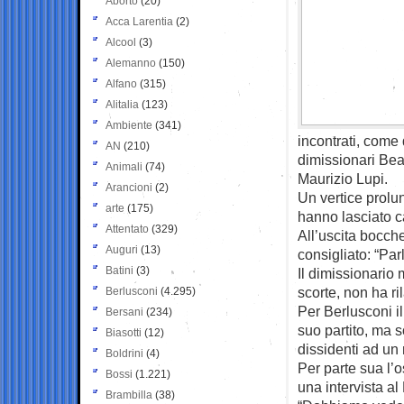
Aborto
(20)
Acca Larentia
(2)
Alcool
(3)
Alemanno
(150)
Alfano
(315)
Alitalia
(123)
Ambiente
(341)
incontrati, come
AN
(210)
dimissionari Bea
Animali
(74)
Maurizio Lupi.
Arancioni
(2)
Un vertice prolu
arte
(175)
hanno lasciato c
Attentato
(329)
All’uscita bocch
Auguri
(13)
consigliato: “Par
Batini
(3)
Il dimissionario m
scorte, non ha ri
Berlusconi
(4.295)
Per Berlusconi i
Bersani
(234)
suo partito, ma s
Biasotti
(12)
dissidenti ad un
Boldrini
(4)
Per parte sua l’o
Bossi
(1.221)
una intervista a
Brambilla
(38)