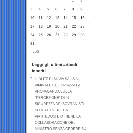
1
2
3
4
5
6
7
8
9
10
11
12
13
14
15
16
17
18
19
20
21
22
23
24
25
26
27
28
29
30
31
« Lug
Leggi gli ultimi articoli
inseriti
IL BLITZ DI SILVIA SALIS AL
VIMINALE CHE SPIAZZA LA
PROPAGANDA SULLA
“PERCEZIONE” DI IN-
SICUREZZA DEI SOVRANISTI:
SI FA RICEVERE DA
PIANTEDOSI E OTTIENE LA
COLLABORAZIONE DEL
MINISTRO SENZA CEDERE SU