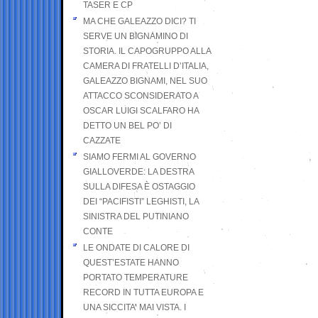
TASER E CP
MA CHE GALEAZZO DICI? TI
SERVE UN BIGNAMINO DI
STORIA. IL CAPOGRUPPO ALLA
CAMERA DI FRATELLI D’ITALIA,
GALEAZZO BIGNAMI, NEL SUO
ATTACCO SCONSIDERATO A
OSCAR LUIGI SCALFARO HA
DETTO UN BEL PO’ DI
CAZZATE
SIAMO FERMI AL GOVERNO
GIALLOVERDE: LA DESTRA
SULLA DIFESA È OSTAGGIO
DEI “PACIFISTI” LEGHISTI, LA
SINISTRA DEL PUTINIANO
CONTE
LE ONDATE DI CALORE DI
QUEST’ESTATE HANNO
PORTATO TEMPERATURE
RECORD IN TUTTA EUROPA E
UNA SICCITA’ MAI VISTA. I