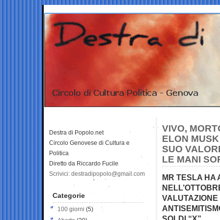
VIVO, MORT
Destra di Popolo.net
ELON MUSK (
Circolo Genovese di Cultura e
SUO VALORE
Politica
LE MANI SO
Diretto da Riccardo Fucile
Scrivici: destradipopolo@gmail.com
MR TESLA HA A
NELL’OTTOBRE
Categorie
VALUTAZIONE 
ANTISEMITISM
100 giorni
(5)
SOLDI “X”