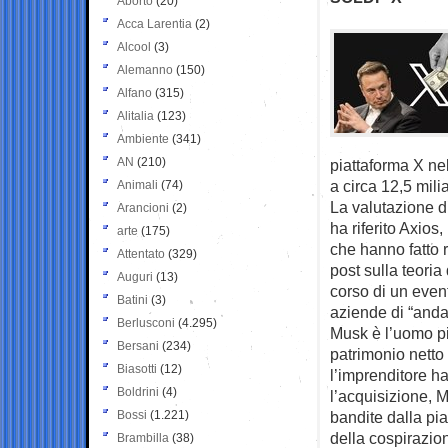
Aborto
(20)
Acca Larentia
(2)
Alcool
(3)
Alemanno
(150)
Alfano
(315)
Alitalia
(123)
Ambiente
(341)
AN
(210)
piattaforma X nel
a circa 12,5 milia
Animali
(74)
La valutazione d
Arancioni
(2)
ha riferito Axios
arte
(175)
che hanno fatto 
Attentato
(329)
post sulla teoria
Auguri
(13)
corso di un even
Batini
(3)
aziende di “andar
Berlusconi
(4.295)
Musk è l’uomo pi
Bersani
(234)
patrimonio netto 
Biasotti
(12)
l’imprenditore ha
Boldrini
(4)
l’acquisizione,
Bossi
(1.221)
bandite dalla pia
della cospirazio
Brambilla
(38)