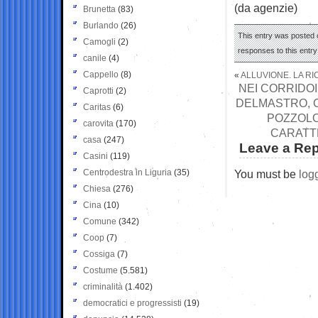
(da agenzie)
Brunetta
(83)
Burlando
(26)
This entry was posted 
Camogli
(2)
responses to this entr
canile
(4)
Cappello
(8)
«
ALLUVIONE. LA RI
NEI CORRIDO
Caprotti
(2)
DELMASTRO, C
Caritas
(6)
POZZOLO
carovita
(170)
CARATTE
casa
(247)
Leave a Rep
Casini
(119)
Centrodestra in Liguria
(35)
You must be
log
Chiesa
(276)
Cina
(10)
Comune
(342)
Coop
(7)
Cossiga
(7)
Costume
(5.581)
criminalità
(1.402)
democratici e progressisti
(19)