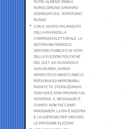
PUTIN: ALMENO 30MILA
NORDCOREANI SARANNO
DISPIEGATI SUL TERRITORIO
RUSSO
CON IL NUOVO PALINSESTO
DELLA RAI INIZIA LA
CAMPAGNA ELETTORALE. LA
DESTRA MILITARIZZA IL
SERVIZIO PUBBLICO IN VISTA
DELLE ELEZIONI POLITICHE
DEL 2027: DA VIA ASIAGO A
SAXA RUBRA, HANNO
INFARCITO DI AMANTI, AMICI E
PERSONAGGI IMPROBABILI
RADIO E TV, STERILIZZANDO
OGNI VOCE NON ORGANICA AL
GOVERNO. IL MESSAGGIO È
CHIARO: NON FACCIAMO
PRIGIONIERI. LA RAI È NOSTRA
E LA USEREMO PER VINCERE
LE PROSSIME ELEZIONI