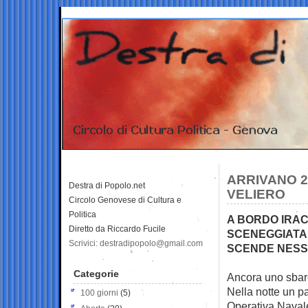
ARRIVANO 2
Destra di Popolo.net
VELIERO
Circolo Genovese di Cultura e
Politica
A BORDO IRAC
Diretto da Riccardo Fucile
SCENEGGIATA 
Scrivici: destradipopolo@gmail.com
SCENDE NES
Categorie
Ancora uno sbarc
Nella notte un p
100 giorni
(5)
Operativa Navale