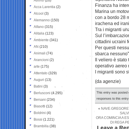
Aborto
(20)
Finanza ha interc
Acca Larentia
(2)
Marina un motov
Alcool
(3)
con a bordo 28 mi
Alemanno
(150)
irachena ed irani
Alfano
(315)
Tra i migranti u
Alitalia
(123)
Sul l’imbarcazio
Ambiente
(341)
cittadini ucraini 
AN
(210)
Per questi nessu
sbarca nessuno”,
Animali
(74)
Il veliero è stat
Arancioni
(2)
operativo aereo 
arte
(175)
I migranti sono 
Attentato
(329)
Auguri
(13)
(da agenzie)
Batini
(3)
This entry was posted o
Berlusconi
(4.295)
responses to this entr
Bersani
(234)
Biasotti
(12)
«
NAVE GREGORETT
Boldrini
(4)
SALV
ORA COMINCIA A E
Bossi
(1.221)
DI REGA P
Brambilla
(38)
Leave a Rep