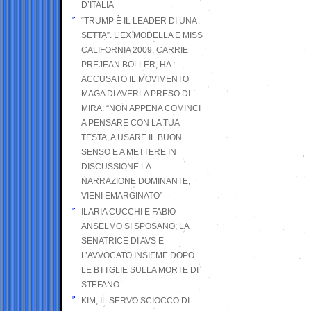
D’ITALIA
“TRUMP È IL LEADER DI UNA
SETTA”. L’EX MODELLA E MISS
CALIFORNIA 2009, CARRIE
PREJEAN BOLLER, HA
ACCUSATO IL MOVIMENTO
MAGA DI AVERLA PRESO DI
MIRA: “NON APPENA COMINCI
A PENSARE CON LA TUA
TESTA, A USARE IL BUON
SENSO E A METTERE IN
DISCUSSIONE LA
NARRAZIONE DOMINANTE,
VIENI EMARGINATO”
ILARIA CUCCHI E FABIO
ANSELMO SI SPOSANO; LA
SENATRICE DI AVS E
L’AVVOCATO INSIEME DOPO
LE BTTGLIE SULLA MORTE DI
STEFANO
KIM, IL SERVO SCIOCCO DI