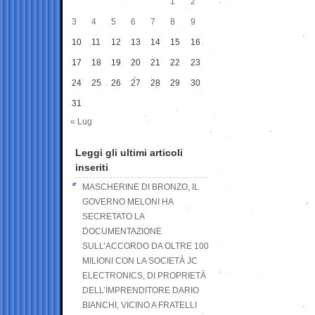
1
2
3
4
5
6
7
8
9
10
11
12
13
14
15
16
17
18
19
20
21
22
23
24
25
26
27
28
29
30
31
« Lug
Leggi gli ultimi articoli
inseriti
MASCHERINE DI BRONZO, IL
GOVERNO MELONI HA
SECRETATO LA
DOCUMENTAZIONE
SULL’ACCORDO DA OLTRE 100
MILIONI CON LA SOCIETÀ JC
ELECTRONICS, DI PROPRIETÀ
DELL’IMPRENDITORE DARIO
BIANCHI, VICINO A FRATELLI