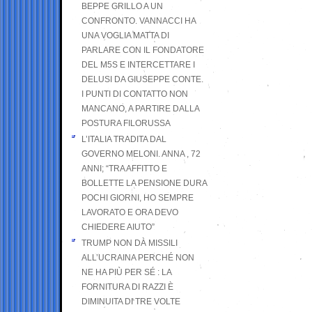
BEPPE GRILLO A UN
CONFRONTO. VANNACCI HA
UNA VOGLIA MATTA DI
PARLARE CON IL FONDATORE
DEL M5S E INTERCETTARE I
DELUSI DA GIUSEPPE CONTE.
I PUNTI DI CONTATTO NON
MANCANO, A PARTIRE DALLA
POSTURA FILORUSSA
L’ITALIA TRADITA DAL
GOVERNO MELONI. ANNA , 72
ANNI; “TRA AFFITTO E
BOLLETTE LA PENSIONE DURA
POCHI GIORNI, HO SEMPRE
LAVORATO E ORA DEVO
CHIEDERE AIUTO”
TRUMP NON DÀ MISSILI
ALL’UCRAINA PERCHÉ NON
NE HA PIÙ PER SÉ : LA
FORNITURA DI RAZZI È
DIMINUITA DI TRE VOLTE