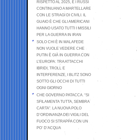
RISPETTO AL 2025, E I RUSSI
CONTINUANO A MARTELLARE
CON LE STRAGI DI CIVILI. IL
GUAIO È CHE GLI AMERICANI
HANNO USATO TUTTI I MISSILI
PER LA GUERRA IN IRAN
SOLO CHI È IN MALAFEDE
NON VUOLE VEDERE CHE
PUTIN È GIÀ IN GUERRA CON
L’EUROPA: TRA ATTACCHI
IBRIDI, TROLL E
INTERFERENZE, I BLITZ SONO
SOTTO GLI OCCHI DI TUTTI
OGNI GIORNO
CHE GOVERNO PATACCA. “SI
SFILAMENTA TUTTA, SEMBRA
CARTA”. LA NUOVA POLO
D’ORDINANZA DEI VIGILI DEL
FUOCO SI STRAPPA CON UN
PO’ D’ACQUA