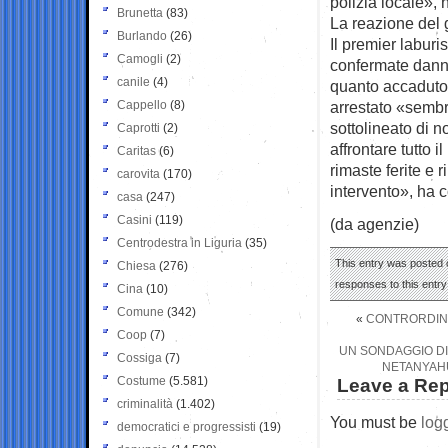
polizia locale», 
Brunetta
(83)
La reazione del
Burlando
(26)
Il premier labur
Camogli
(2)
confermate danno
canile
(4)
quanto accaduto
Cappello
(8)
arrestato «semb
sottolineato di 
Caprotti
(2)
affrontare tutto i
Caritas
(6)
rimaste ferite e r
carovita
(170)
intervento», ha 
casa
(247)
Casini
(119)
(da agenzie)
Centrodestra in Liguria
(35)
This entry was posted 
Chiesa
(276)
responses to this entr
Cina
(10)
Comune
(342)
«
CONTRORDINE
Coop
(7)
UN SONDAGGIO DI 
Cossiga
(7)
NETANYAHU
Costume
(5.581)
Leave a Rep
criminalità
(1.402)
You must be
log
democratici e progressisti
(19)