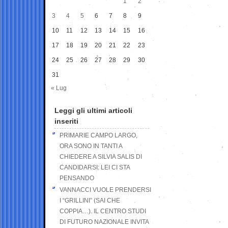
1
2
3
4
5
6
7
8
9
10
11
12
13
14
15
16
17
18
19
20
21
22
23
24
25
26
27
28
29
30
31
« Lug
Leggi gli ultimi articoli
inseriti
PRIMARIE CAMPO LARGO,
ORA SONO IN TANTI A
CHIEDERE A SILVIA SALIS DI
CANDIDARSI: LEI CI STA
PENSANDO
VANNACCI VUOLE PRENDERSI
I “GRILLINI” (SAI CHE
COPPIA…). IL CENTRO STUDI
DI FUTURO NAZIONALE INVITA