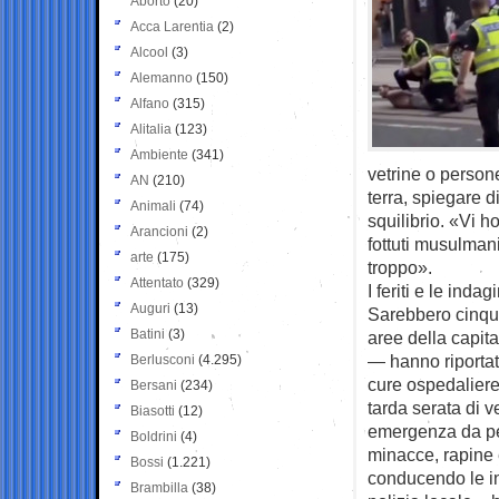
Aborto
(20)
Acca Larentia
(2)
Alcool
(3)
Alemanno
(150)
Alfano
(315)
Alitalia
(123)
Ambiente
(341)
vetrine o persone
AN
(210)
terra, spiegare d
Animali
(74)
squilibrio. «Vi h
Arancioni
(2)
fottuti musulmani
arte
(175)
troppo».
Attentato
(329)
I feriti e le indagi
Auguri
(13)
Sarebbero cinque 
Batini
(3)
aree della capita
— hanno riportato
Berlusconi
(4.295)
cure ospedaliere,
Bersani
(234)
tarda serata di 
Biasotti
(12)
emergenza da pe
Boldrini
(4)
minacce, rapine e
Bossi
(1.221)
conducendo le ind
Brambilla
(38)