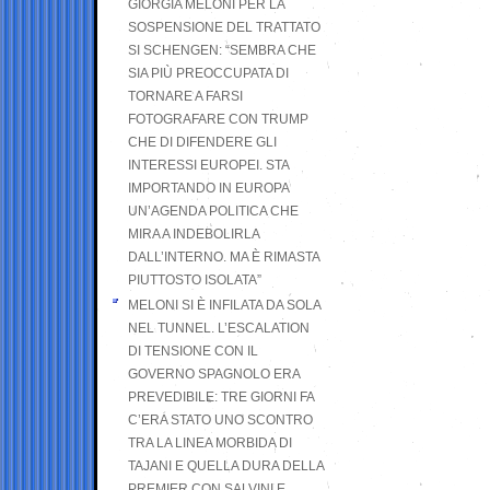
GIORGIA MELONI PER LA
SOSPENSIONE DEL TRATTATO
SI SCHENGEN: “SEMBRA CHE
SIA PIÙ PREOCCUPATA DI
TORNARE A FARSI
FOTOGRAFARE CON TRUMP
CHE DI DIFENDERE GLI
INTERESSI EUROPEI. STA
IMPORTANDO IN EUROPA
UN’AGENDA POLITICA CHE
MIRA A INDEBOLIRLA
DALL’INTERNO. MA È RIMASTA
PIUTTOSTO ISOLATA”
MELONI SI È INFILATA DA SOLA
NEL TUNNEL. L’ESCALATION
DI TENSIONE CON IL
GOVERNO SPAGNOLO ERA
PREVEDIBILE: TRE GIORNI FA
C’ERA STATO UNO SCONTRO
TRA LA LINEA MORBIDA DI
TAJANI E QUELLA DURA DELLA
PREMIER CON SALVINI E