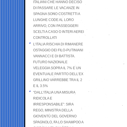
ITALIANI CHE HANNO DECISO
DI PASSARE LE VACANZE IN
SPAGNA SONO COSTRETTI A
LUNGHE CODE AL LORO
ARRIVO, CON PASSEGGERI
SCELTI A CASO O INTERI AEREI
CONTROLLATI
L’ITALIA RISCHIA DI RIMANERE
OSTAGGIO DEI FILO-PUTINIANI
VANNACCI E DI BATTISTA.
FUTURO NAZIONALE
VELEGGIA SOPRA IL 7% E UN
EVENTUALE PARTITO DELL’EX
GRILLINO VARREBBE TRA IL 2
E IL 3.5%
“DALL’ITALIA UNA MISURA
RIDICOLA E
IRRESPONSABILE”: SIRA
REGO, MINISTRA DELLA
GIOVENTÙ DEL GOVERNO
SPAGNOLO, FA LO SHAMPOO A