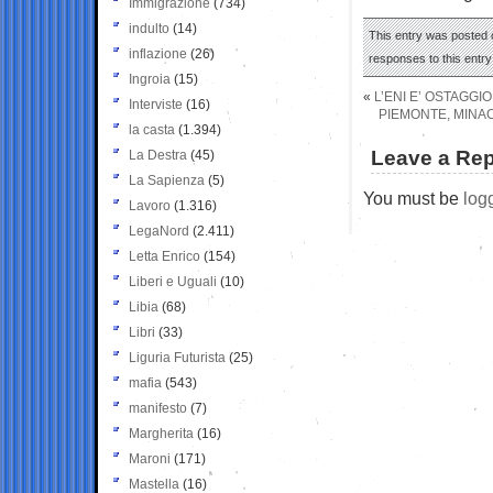
Immigrazione
(734)
indulto
(14)
This entry was posted o
inflazione
(26)
responses to this entr
Ingroia
(15)
«
L’ENI E’ OSTAGGI
Interviste
(16)
PIEMONTE, MINACC
la casta
(1.394)
Leave a Rep
La Destra
(45)
La Sapienza
(5)
You must be
log
Lavoro
(1.316)
LegaNord
(2.411)
Letta Enrico
(154)
Liberi e Uguali
(10)
Libia
(68)
Libri
(33)
Liguria Futurista
(25)
mafia
(543)
manifesto
(7)
Margherita
(16)
Maroni
(171)
Mastella
(16)