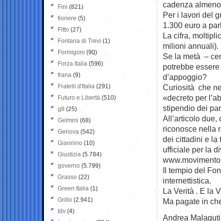
cadenza almeno 
Fini
(821)
Per i lavori del 
fioriere
(5)
1.300 euro a par
Fitto
(27)
La cifra, moltipl
Fontana di Trevi
(1)
milioni annuali).
Formigoni
(90)
Se la metà – ce
Forza Italia
(596)
potrebbe essere
frana
(9)
d’appoggio?
Fratelli d'Italia
(291)
Curiosità che ne
«decreto per l’ab
Futuro e Libertà
(510)
stipendio dei pa
g8
(25)
All’articolo due,
Gelmini
(68)
riconosce nella 
Genova
(542)
dei cittadini e 
Giannino
(10)
ufficiale per la d
Giustizia
(5.784)
www.movimento5s
governo
(5.799)
Il tempio del Fo
Grasso
(22)
internettistica.
Green Italia
(1)
La Verità . E la V
Grillo
(2.941)
Ma pagate in c
Idv
(4)
Andrea Malaguti