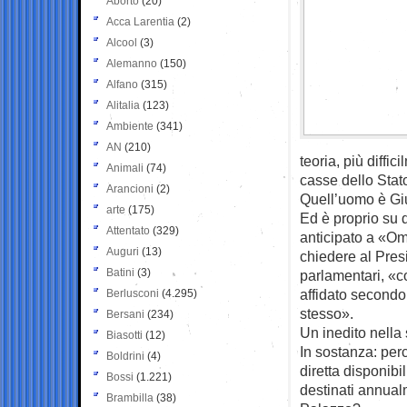
Aborto
(20)
Acca Larentia
(2)
Alcool
(3)
Alemanno
(150)
Alfano
(315)
Alitalia
(123)
Ambiente
(341)
AN
(210)
teoria, più diffic
Animali
(74)
casse dello Stat
Arancioni
(2)
Quell’uomo è Gi
arte
(175)
Ed è proprio su 
Attentato
(329)
anticipato a «O
Auguri
(13)
chiedere al Pres
Batini
(3)
parlamentari, «c
affidato secondo
Berlusconi
(4.295)
stesso».
Bersani
(234)
Un inedito nella 
Biasotti
(12)
In sostanza: perc
Boldrini
(4)
diretta disponibi
Bossi
(1.221)
destinati annual
Brambilla
(38)