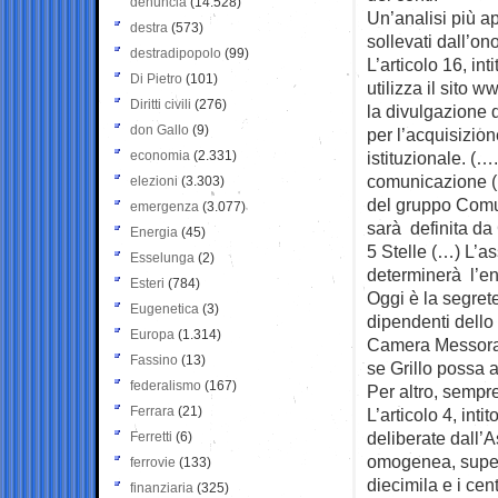
denuncia
(14.528)
Un’analisi più ap
destra
(573)
sollevati dall’on
destradipopolo
(99)
L’articolo 16, in
Di Pietro
(101)
utilizza il sito
Diritti civili
(276)
la divulgazione 
don Gallo
(9)
per l’acquisizione
economia
(2.331)
istituzionale. (…
comunicazione (…
elezioni
(3.303)
del gruppo Comun
emergenza
(3.077)
sarà definita da
Energia
(45)
5 Stelle (…) L’a
Esselunga
(2)
determinerà l’en
Esteri
(784)
Oggi è la segret
Eugenetica
(3)
dipendenti dello
Europa
(1.314)
Camera Messora e
Fassino
(13)
se Grillo possa a
federalismo
(167)
Per altro, sempr
Ferrara
(21)
L’articolo 4, int
deliberate dall’
Ferretti
(6)
omogenea, supera
ferrovie
(133)
diecimila e i ce
finanziaria
(325)