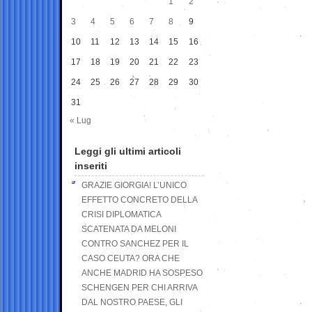
1
2
3
4
5
6
7
8
9
10
11
12
13
14
15
16
17
18
19
20
21
22
23
24
25
26
27
28
29
30
31
« Lug
Leggi gli ultimi articoli
inseriti
GRAZIE GIORGIA! L’UNICO
EFFETTO CONCRETO DELLA
CRISI DIPLOMATICA
SCATENATA DA MELONI
CONTRO SANCHEZ PER IL
CASO CEUTA? ORA CHE
ANCHE MADRID HA SOSPESO
SCHENGEN PER CHI ARRIVA
DAL NOSTRO PAESE, GLI