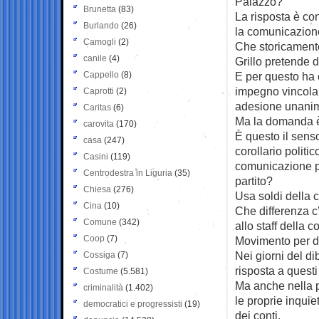
Palazzo?
Brunetta
(83)
La risposta è con
Burlando
(26)
la comunicazion
Camogli
(2)
Che storicamente
canile
(4)
Grillo pretende d
Cappello
(8)
E per questo ha 
impegno vincolant
Caprotti
(2)
adesione unanime
Caritas
(6)
Ma la domanda è
carovita
(170)
È questo il senso
casa
(247)
corollario politic
Casini
(119)
comunicazione po
Centrodestra in Liguria
(35)
partito?
Chiesa
(276)
Usa soldi della c
Cina
(10)
Che differenza c’
Comune
(342)
allo staff della 
Coop
(7)
Movimento per di
Nei giorni del di
Cossiga
(7)
risposta a questi
Costume
(5.581)
Ma anche nella p
criminalità
(1.402)
le proprie inquie
democratici e progressisti
(19)
dei conti.