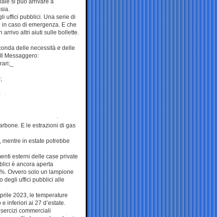
ale si può arrivare a
sia.
 uffici pubblici. Una serie di
o in caso di emergenza. E che
ivo altri aiuti sulle bollette.
onda delle necessità e delle
 Il Messaggero:
rari;_
;
arbone. E le estrazioni di gas
, mentre in estate potrebbe
menti esterni delle case private
blici è ancora aperta
 40%. Ovvero solo un lampione
 degli uffici pubblici alle
aprile 2023, le temperature
e inferiori ai 27 d’estate.
 esercizi commerciali