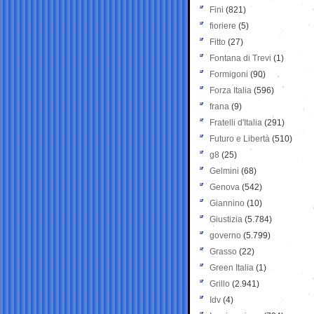
Fini
(821)
fioriere
(5)
Fitto
(27)
Fontana di Trevi
(1)
Formigoni
(90)
Forza Italia
(596)
frana
(9)
Fratelli d'Italia
(291)
Futuro e Libertà
(510)
g8
(25)
Gelmini
(68)
Genova
(542)
Giannino
(10)
Giustizia
(5.784)
governo
(5.799)
Grasso
(22)
Green Italia
(1)
Grillo
(2.941)
Idv
(4)