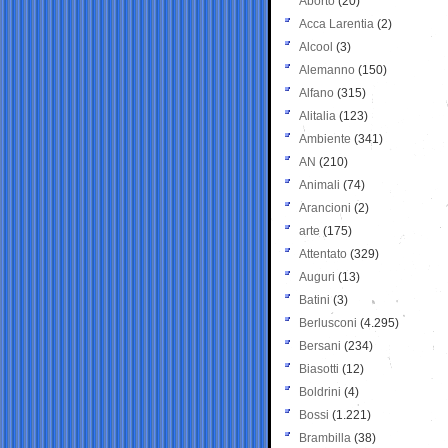
Aborto
(20)
Acca Larentia
(2)
Alcool
(3)
Alemanno
(150)
Alfano
(315)
Alitalia
(123)
Ambiente
(341)
AN
(210)
Animali
(74)
Arancioni
(2)
arte
(175)
Attentato
(329)
Auguri
(13)
Batini
(3)
Berlusconi
(4.295)
Bersani
(234)
Biasotti
(12)
Boldrini
(4)
Bossi
(1.221)
Brambilla
(38)