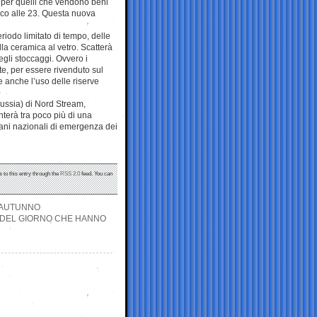
 per quelli che vendono beni
uoco alle 23. Questa nuova
eriodo limitato di tempo, delle
alla ceramica al vetro. Scatterà
negli stoccaggi. Ovvero i
te, per essere rivenduto sul
 anche l’uso delle riserve
Russia) di Nord Stream,
nterà tra poco più di una
piani nazionali di emergenza dei
 to this entry through the
RSS 2.0
feed. You can
N AUTUNNO
ITI DEL GIORNO CHE HANNO