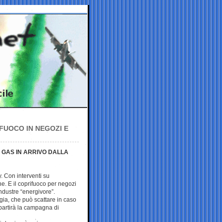
FUOCO IN NEGOZI E
L GAS IN ARRIVO DALLA
 Con interventi su
e. E il coprifuoco per negozi
industre “energivore”.
ia, che può scattare in caso
o partirà la campagna di