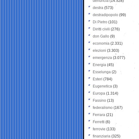
denuncia
(14.528)
destra
(573)
destradipopolo
(99)
Di Pietro
(101)
Diritti civili
(276)
don Gallo
(9)
economia
(2.331)
elezioni
(3.303)
emergenza
(3.077)
Energia
(45)
Esselunga
(2)
Esteri
(784)
Eugenetica
(3)
Europa
(1.314)
Fassino
(13)
federalismo
(167)
Ferrara
(21)
Ferretti
(6)
ferrovie
(133)
finanziaria
(325)