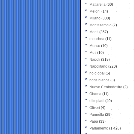
Mattarella
(60)
Meloni
(14)
Milano
(300)
Montezemolo
(7)
Monti
(357)
moschea
(11)
Musso
(10)
Muti
(10)
Napoli
(319)
Napolitano
(220)
no global
(5)
notte bianca
(3)
Nuovo Centrodestra
(2)
Obama
(11)
olimpiadi
(40)
Oliveri
(4)
Pannella
(29)
Papa
(33)
Parlamento
(1.428)