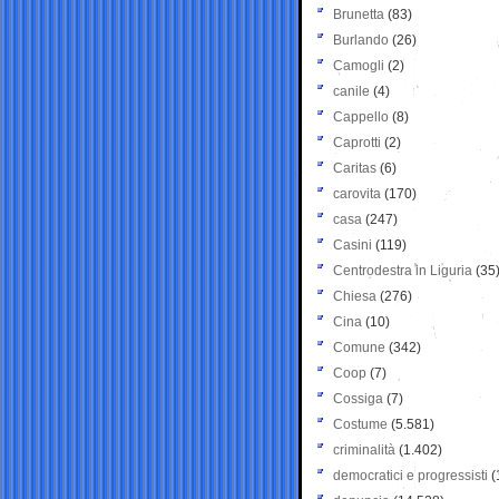
Brunetta
(83)
Burlando
(26)
Camogli
(2)
canile
(4)
Cappello
(8)
Caprotti
(2)
Caritas
(6)
carovita
(170)
casa
(247)
Casini
(119)
Centrodestra in Liguria
(35
Chiesa
(276)
Cina
(10)
Comune
(342)
Coop
(7)
Cossiga
(7)
Costume
(5.581)
criminalità
(1.402)
democratici e progressisti
(