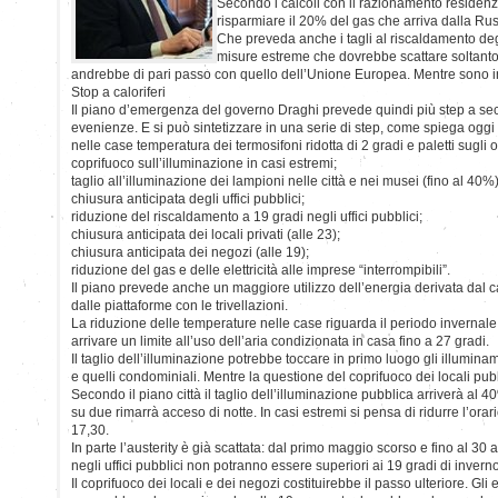
Secondo i calcoli con il razionamento residenzi
risparmiare il 20% del gas che arriva dalla Rus
Che preveda anche i tagli al riscaldamento degli
misure estreme che dovrebbe scattare soltant
andrebbe di pari passo con quello dell’Unione Europea. Mentre sono in arr
Stop a caloriferi
Il piano d’emergenza del governo Draghi prevede quindi più step a sec
evenienze. E si può sintetizzare in una serie di step, come spiega oggi
nelle case temperatura dei termosifoni ridotta di 2 gradi e paletti sugli o
coprifuoco sull’illuminazione in casi estremi;
taglio all’illuminazione dei lampioni nelle città e nei musei (fino al 40%)
chiusura anticipata degli uffici pubblici;
riduzione del riscaldamento a 19 gradi negli uffici pubblici;
chiusura anticipata dei locali privati (alle 23);
chiusura anticipata dei negozi (alle 19);
riduzione del gas e delle elettricità alle imprese “interrompibili”.
Il piano prevede anche un maggiore utilizzo dell’energia derivata dal c
dalle piattaforme con le trivellazioni.
La riduzione delle temperature nelle case riguarda il periodo invernale
arrivare un limite all’uso dell’aria condizionata in casa fino a 27 gradi.
Il taglio dell’illuminazione potrebbe toccare in primo luogo gli illumina
e quelli condominiali. Mentre la questione del coprifuoco dei locali pub
Secondo il piano città il taglio dell’illuminazione pubblica arriverà al
su due rimarrà acceso di notte. In casi estremi si pensa di ridurre l’orario
17,30.
In parte l’austerity è già scattata: dal primo maggio scorso e fino al 30 
negli uffici pubblici non potranno essere superiori ai 19 gradi di inverno 
Il coprifuoco dei locali e dei negozi costituirebbe il passo ulteriore. Gli