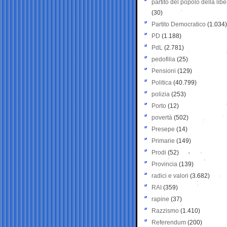
partito del popolo della libe
(30)
Partito Democratico
(1.034)
PD
(1.188)
PdL
(2.781)
pedofilia
(25)
Pensioni
(129)
Politica
(40.799)
polizia
(253)
Porto
(12)
povertà
(502)
Presepe
(14)
Primarie
(149)
Prodi
(52)
Provincia
(139)
radici e valori
(3.682)
RAI
(359)
rapine
(37)
Razzismo
(1.410)
Referendum
(200)