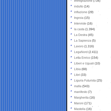
Immigrazione
(734)
indulto
(14)
inflazione
(26)
Ingroia
(15)
Interviste
(16)
la casta
(1.394)
La Destra
(45)
La Sapienza
(5)
Lavoro
(1.316)
LegaNord
(2.411)
Letta Enrico
(154)
Liberi e Uguali
(10)
Libia
(68)
Libri
(33)
Liguria Futurista
(25)
mafia
(543)
manifesto
(7)
Margherita
(16)
Maroni
(171)
Mastella
(16)