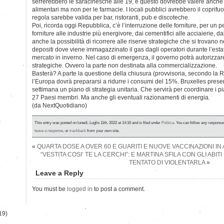
serrerebbero le saracinesche alle 19, e questo dovrebbe valere anche
alimentari ma non per le farmacie. I locali pubblici avrebbero il coprif
regola sarebbe valida per bar, ristoranti, pub e discoteche.
Poi, ricorda oggi Repubblica, c’è l’interruzione delle forniture, per un p
forniture alle industrie più energivore, dai cementifici alle acciaierie, d
anche la possibilità di ricorrere alle riserve strategiche che si trovano 
depositi dove viene immagazzinato il gas dagli operatori durante l’esta
mercato in inverno. Nel caso di emergenza, il governo potrà autorizzare
strategiche. Ovvero la parte non destinata alla commercializzazione.
Basterà? A parte la questione della chiusura (provvisoria, secondo la 
l’Europa dovrà prepararsi a ridurre i consumi del 15%. Bruxelles prese
settimana un piano di strategia unitaria. Che servirà per coordinare i 
27 Paesi membri. Ma anche gli eventuali razionamenti di energia.
(da NextQuotidiano)
)
This entry was posted on lunedì, Luglio 11th, 2022 at 14:16 and is filed under
Politica
. You can follow any responses
leave a response
, or
trackback
from your own site.
«
QUARTA DOSE A OVER 60 E GUARITI E NUOVE VACCINAZIONI I
“VESTITA COSI’ TE LA CERCHI”: E MARTINA SFILA CON GLI AB
TENTATO DI VIOLENTARLA
»
Leave a Reply
You must be
logged in
to post a comment.
19)