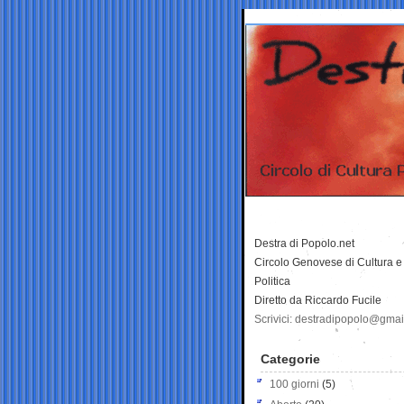
Destra di Popolo.net
Circolo Genovese di Cultura e
Politica
Diretto da Riccardo Fucile
Scrivici: destradipopolo@gma
Categorie
100 giorni
(5)