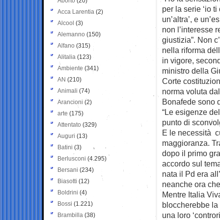
Aborto
(20)
per la serie ‘io
ti
Acca Larentia
(2)
un’altra’, e un’e
Alcool
(3)
non l’interesse r
Alemanno
(150)
giustizia”. Non c
Alfano
(315)
nella riforma del
Alitalia
(123)
in vigore, secon
Ambiente
(341)
ministro della Gi
AN
(210)
Corte costituziona
norma voluta dal
Animali
(74)
Bonafede sono d
Arancioni
(2)
“Le esigenze del
arte
(175)
punto di sconvolg
Attentato
(329)
E le necessità cu
Auguri
(13)
maggioranza. Tra 
Batini
(3)
dopo il primo gra
Berlusconi
(4.295)
accordo sul tema
Bersani
(234)
nata il Pd era al
Biasotti
(12)
neanche ora che
Boldrini
(4)
Mentre Italia Viv
Bossi
(1.221)
bloccherebbe la 
una loro ‘contror
Brambilla
(38)