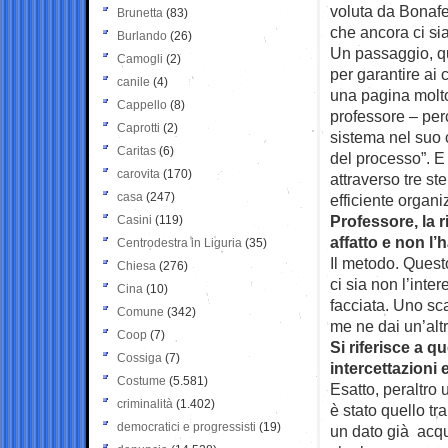
voluta da Bonaf
Brunetta
(83)
che ancora ci sia
Burlando
(26)
Un passaggio, qu
Camogli
(2)
per garantire ai c
canile
(4)
una pagina molto 
Cappello
(8)
professore – perc
Caprotti
(2)
sistema nel suo
Caritas
(6)
del processo”. E
carovita
(170)
attraverso tre st
casa
(247)
efficiente organi
Professore, la 
Casini
(119)
affatto e non l
Centrodestra in Liguria
(35)
Il metodo. Questo
Chiesa
(276)
ci sia non l’inte
Cina
(10)
facciata. Uno sca
Comune
(342)
me ne dai un’altr
Coop
(7)
Si riferisce a q
Cossiga
(7)
intercettazioni 
Costume
(5.581)
Esatto, peraltro
criminalità
(1.402)
è stato quello t
democratici e progressisti
(19)
un dato già acqu