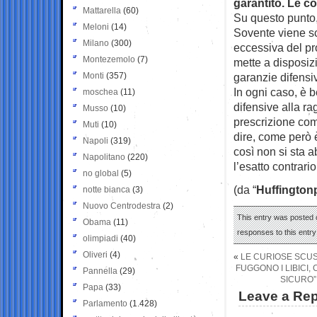
garantito. Le c
Mattarella
(60)
Su questo punto,
Meloni
(14)
Sovente viene sc
Milano
(300)
eccessiva del pr
Montezemolo
(7)
mette a disposizi
Monti
(357)
garanzie difensi
In ogni caso, è 
moschea
(11)
difensive alla r
Musso
(10)
prescrizione com
Muti
(10)
dire, come però è
Napoli
(319)
così non si sta a
Napolitano
(220)
l’esatto contrario
no global
(5)
(da “
Huffington
notte bianca
(3)
Nuovo Centrodestra
(2)
This entry was posted o
Obama
(11)
responses to this entr
olimpiadi
(40)
Oliveri
(4)
«
LE CURIOSE SCUS
FUGGONO I LIBICI
Pannella
(29)
SICURO”
Papa
(33)
Leave a Rep
Parlamento
(1.428)