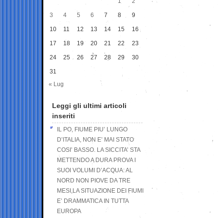
1
2
3
4
5
6
7
8
9
10
11
12
13
14
15
16
17
18
19
20
21
22
23
24
25
26
27
28
29
30
31
« Lug
Leggi gli ultimi articoli
inseriti
IL PO, FIUME PIU’ LUNGO
D’ITALIA, NON E’ MAI STATO
COSI’ BASSO. LA SICCITA’ STA
METTENDO A DURA PROVA I
SUOI VOLUMI D’ACQUA: AL
NORD NON PIOVE DA TRE
MESI,LA SITUAZIONE DEI FIUMI
E’ DRAMMATICA IN TUTTA
EUROPA