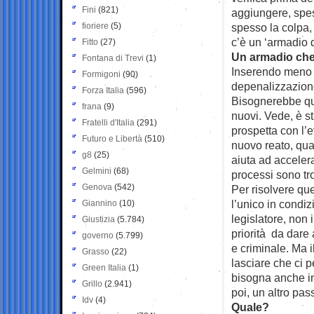
Fini
(821)
aggiungere, spess
fioriere
(5)
spesso la colpa,
c’è un ‘armadio d
Fitto
(27)
Un armadio che,
Fontana di Trevi
(1)
Inserendo meno fa
Formigoni
(90)
depenalizzazione
Forza Italia
(596)
Bisognerebbe quin
frana
(9)
nuovi. Vede, è st
Fratelli d'Italia
(291)
prospetta con l’
Futuro e Libertà
(510)
nuovo reato, qua
g8
(25)
aiuta ad accelera
Gelmini
(68)
processi sono tro
Genova
(542)
Per risolvere qu
l’unico in condiz
Giannino
(10)
legislatore, non 
Giustizia
(5.784)
priorità da dare 
governo
(5.799)
e criminale. Ma il
Grasso
(22)
lasciare che ci 
Green Italia
(1)
bisogna anche in
Grillo
(2.941)
poi, un altro pas
Idv
(4)
Quale?