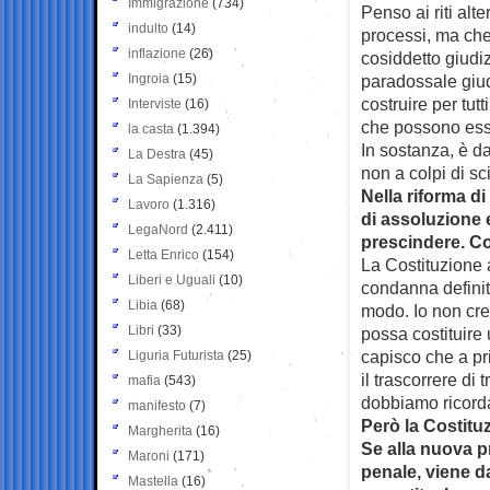
Immigrazione
(734)
Penso ai riti al
indulto
(14)
processi, ma che 
inflazione
(26)
cosiddetto giudi
Ingroia
(15)
paradossale giud
costruire per tut
Interviste
(16)
che possono esser
la casta
(1.394)
In sostanza, è d
La Destra
(45)
non a colpi di sc
La Sapienza
(5)
Nella riforma d
Lavoro
(1.316)
di assoluzione 
LegaNord
(2.411)
prescindere. C
Letta Enrico
(154)
La Costituzione 
Liberi e Uguali
(10)
condanna definiti
Libia
(68)
modo. Io non cre
Libri
(33)
possa costituire
capisco che a pr
Liguria Futurista
(25)
il trascorrere di 
mafia
(543)
dobbiamo ricorda
manifesto
(7)
Però la Costitu
Margherita
(16)
Se alla nuova p
Maroni
(171)
penale, viene d
Mastella
(16)