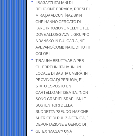
I RAGAZZI ITALIANI DI
RELIGIONE EBRAICA, PRESI DI
MIRA DA ALCUNI NAZISKIN
CHE HANNO CERCATO DI
FARE IRRUZIONE NELL’HOTEL
DOVE ALLOGGIAVA IL GRUPPO
A BANSKO IN BULGARIA, NE
AVEVANO COMBINATE DI TUTTI
COLORI
TIRA UNA BRUTTA ARIA PER
GLI EBREI IN ITALIA. IN UN
LOCALE DI BASTIA UMBRA, IN
PROVINCIA DI PERUGIA, E’
STATO ESPOSTO UN
CARTELLO ANTISEMITA: “NON
SONO GRADITI ISRAELIANI E
SOSTENITORI DELLA
SUDDETTA PSEUDO-NAZIONE
AUTRICE DI PULIZIA ETNICA,
DEPORTAZIONE E GENOCIDI
GLI EX “MAGA”? UNA