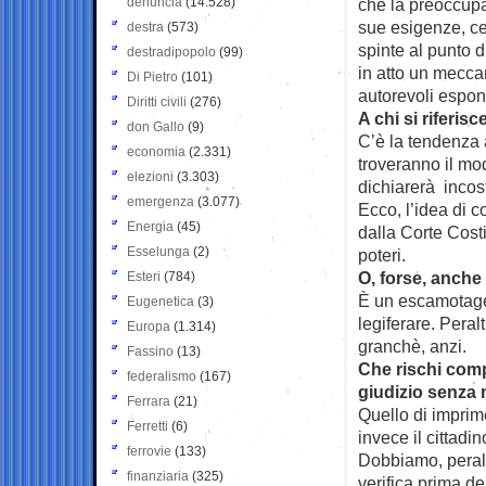
denuncia
(14.528)
che la preoccupaz
sue esigenze, ce
destra
(573)
spinte al punto d
destradipopolo
(99)
in atto un mecca
Di Pietro
(101)
autorevoli espon
Diritti civili
(276)
A chi si riferisc
don Gallo
(9)
C’è la tendenza a
economia
(2.331)
troveranno il mo
elezioni
(3.303)
dichiarerà incos
emergenza
(3.077)
Ecco, l’idea di 
Energia
(45)
dalla Corte Costit
Esselunga
(2)
poteri.
O, forse, anch
Esteri
(784)
È un escamotage 
Eugenetica
(3)
legiferare. Pera
Europa
(1.314)
granchè, anzi.
Fassino
(13)
Che rischi comp
federalismo
(167)
giudizio senza
Ferrara
(21)
Quello di imprim
Ferretti
(6)
invece il cittadin
ferrovie
(133)
Dobbiamo, peralt
finanziaria
(325)
verifica prima de