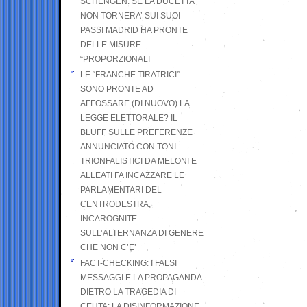
SCHENGEN. SE LA DUCETTA
NON TORNERA’ SUI SUOI
PASSI MADRID HA PRONTE
DELLE MISURE
“PROPORZIONALI
LE “FRANCHE TIRATRICI”
SONO PRONTE AD
AFFOSSARE (DI NUOVO) LA
LEGGE ELETTORALE? IL
BLUFF SULLE PREFERENZE
ANNUNCIATO CON TONI
TRIONFALISTICI DA MELONI E
ALLEATI FA INCAZZARE LE
PARLAMENTARI DEL
CENTRODESTRA,
INCAROGNITE
SULL’ALTERNANZA DI GENERE
CHE NON C’E’
FACT-CHECKING: I FALSI
MESSAGGI E LA PROPAGANDA
DIETRO LA TRAGEDIA DI
CEUTA: LA DISINFORMAZIONE