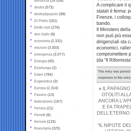
denuncia
(14.528)
A complicare il 
destra
(573)
statali è ferma: 
destradipopolo
(99)
Firenze, i colloq
Di Pietro
(101)
bando.
Diritti civili
(276)
Il Ministero dell
don Gallo
(9)
non può più ess
economia
(2.331)
dirigenziali sta
economici, rallen
elezioni
(3.303)
compromettere pro
emergenza
(3.077)
(da “Il Riformista
Energia
(45)
Esselunga
(2)
This entry was posted o
Esteri
(784)
responses to this entr
Eugenetica
(3)
«
IL PAPAGNO
Europa
(1.314)
OTOLITI ALL
Fassino
(13)
ANCORA L’AP
federalismo
(167)
E FA TRAPE
Ferrara
(21)
DELL’ETERNO
Ferretti
(6)
ferrovie
(133)
“IL NIPOTE D
finanziaria
(325)