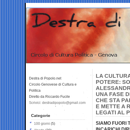
LA CULTURA
Destra di Popolo.net
POTERE: SO
Circolo Genovese di Cultura e
ALESSANDRO
Politica
UNA FASE D
Diretto da Riccardo Fucile
CHE STA PA
Scrivici: destradipopolo@gmail.com
E METTE A 
LEGATI AL 
Categorie
SIAMO FUORI 
100 giorni
(5)
INCARICHI DIR