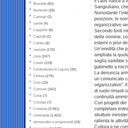
Il caos nasce a v
Brunetta
(83)
Sangiuliano, che 
Burlando
(26)
Nonostante l’inte
Camogli
(2)
posizioni, le no
canile
(4)
organizzativo se
Cappello
(8)
Secondo fonti int
delle nomine, con
Caprotti
(2)
esterni o privi de
Caritas
(6)
Un’eredità che pa
carovita
(170)
ampliata la quota 
casa
(247)
soglia sarebbe s
Casini
(119)
gabinetto a riscr
Centrodestra in Liguria
(35)
La denuncia arri
Chiesa
(276)
un comunicato c
Cina
(10)
organizzativo”. I
Comune
(342)
di ruolo rimasti 
Coop
(7)
continuità ammini
Con progetti de
Cossiga
(7)
completare entro
Costume
(5.581)
strutture minister
criminalità
(1.402)
rallenta le attiv
democratici e progressisti
(19)
Cultura e ne com