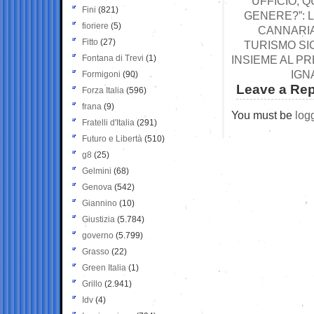
UFFICIO, 
Fini
(821)
GENERE?”: 
fioriere
(5)
CANNARIA
Fitto
(27)
TURISMO SIC
Fontana di Trevi
(1)
INSIEME AL P
IGN
Formigoni
(90)
Leave a Rep
Forza Italia
(596)
frana
(9)
You must be
log
Fratelli d'Italia
(291)
Futuro e Libertà
(510)
g8
(25)
Gelmini
(68)
Genova
(542)
Giannino
(10)
Giustizia
(5.784)
governo
(5.799)
Grasso
(22)
Green Italia
(1)
Grillo
(2.941)
Idv
(4)