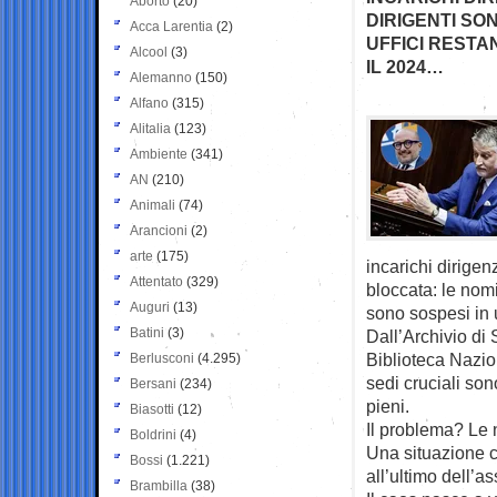
Aborto
(20)
DIRIGENTI SO
Acca Larentia
(2)
UFFICI RESTA
Alcool
(3)
IL 2024…
Alemanno
(150)
Alfano
(315)
Alitalia
(123)
Ambiente
(341)
AN
(210)
Animali
(74)
Arancioni
(2)
arte
(175)
incarichi dirige
Attentato
(329)
bloccata: le nomi
Auguri
(13)
sono sospesi in u
Batini
(3)
Dall’Archivio di
Biblioteca Nazio
Berlusconi
(4.295)
sedi cruciali son
Bersani
(234)
pieni.
Biasotti
(12)
Il problema? Le 
Boldrini
(4)
Una situazione ch
Bossi
(1.221)
all’ultimo dell’a
Brambilla
(38)