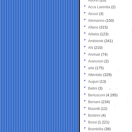
Aborto
(20)
Acca Larentia
(2)
Alcool
(3)
Alemanno
(150)
Alfano
(315)
Alitalia
(123)
Ambiente
(341)
AN
(210)
Animali
(74)
Arancioni
(2)
arte
(175)
Attentato
(329)
Auguri
(13)
Batini
(3)
Berlusconi
(4.295)
Bersani
(234)
Biasotti
(12)
Boldrini
(4)
Bossi
(1.221)
Brambilla
(38)