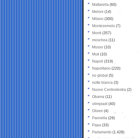
Mattarella
(60)
Meloni
(14)
Milano
(300)
Montezemolo
(7)
Monti
(357)
moschea
(11)
Musso
(10)
Muti
(10)
Napoli
(319)
Napolitano
(220)
no global
(5)
notte bianca
(3)
Nuovo Centrodestra
(2)
Obama
(11)
olimpiadi
(40)
Oliveri
(4)
Pannella
(29)
Papa
(33)
Parlamento
(1.428)