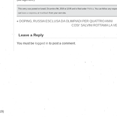
This entry was posted on lunedì, Dicembre 9th, 2019 at 12:06 and is filed under
Politica
. You can follow any respo
can
leave a response
, or
trackback
from your own site.
«
DOPING, RUSSIA ESCLUSA DA OLIMPIADI PER QUATTRO ANNI
COSI’ SALVINI ROTTAMA LA V
Leave a Reply
You must be
logged in
to post a comment.
)
19)