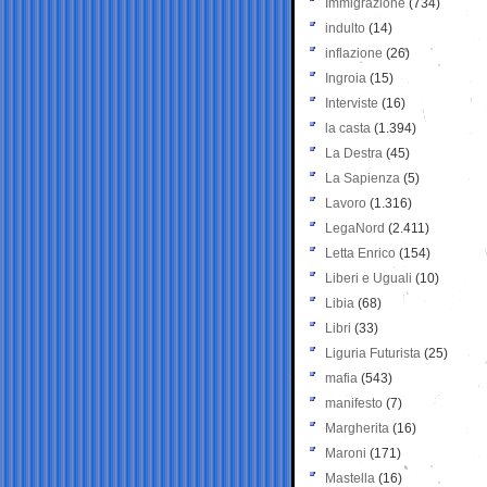
Immigrazione
(734)
indulto
(14)
inflazione
(26)
Ingroia
(15)
Interviste
(16)
la casta
(1.394)
La Destra
(45)
La Sapienza
(5)
Lavoro
(1.316)
LegaNord
(2.411)
Letta Enrico
(154)
Liberi e Uguali
(10)
Libia
(68)
Libri
(33)
Liguria Futurista
(25)
mafia
(543)
manifesto
(7)
Margherita
(16)
Maroni
(171)
Mastella
(16)