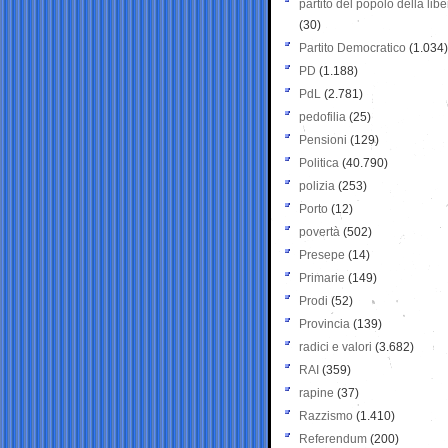
partito del popolo della libe
(30)
Partito Democratico
(1.034)
PD
(1.188)
PdL
(2.781)
pedofilia
(25)
Pensioni
(129)
Politica
(40.790)
polizia
(253)
Porto
(12)
povertà
(502)
Presepe
(14)
Primarie
(149)
Prodi
(52)
Provincia
(139)
radici e valori
(3.682)
RAI
(359)
rapine
(37)
Razzismo
(1.410)
Referendum
(200)