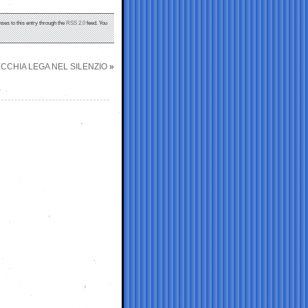
nses to this entry through the
RSS 2.0
feed. You
ECCHIA LEGA NEL SILENZIO
»