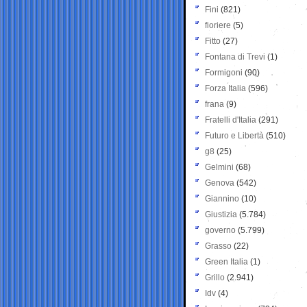
Fini
(821)
fioriere
(5)
Fitto
(27)
Fontana di Trevi
(1)
Formigoni
(90)
Forza Italia
(596)
frana
(9)
Fratelli d'Italia
(291)
Futuro e Libertà
(510)
g8
(25)
Gelmini
(68)
Genova
(542)
Giannino
(10)
Giustizia
(5.784)
governo
(5.799)
Grasso
(22)
Green Italia
(1)
Grillo
(2.941)
Idv
(4)