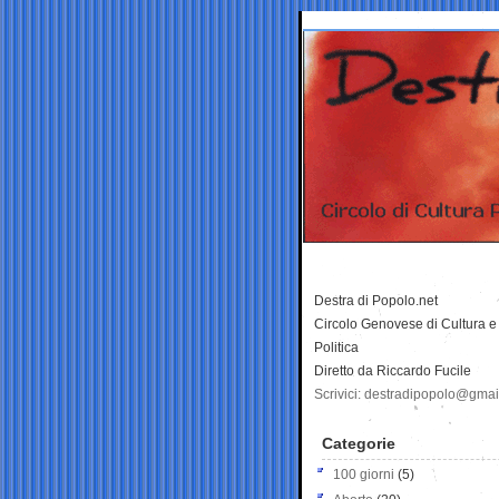
Destra di Popolo.net
Circolo Genovese di Cultura e
Politica
Diretto da Riccardo Fucile
Scrivici: destradipopolo@gma
Categorie
100 giorni
(5)