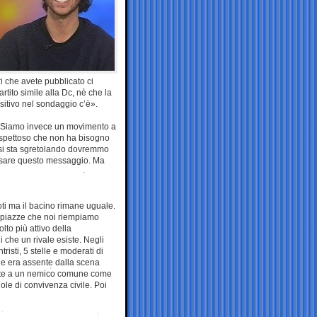
i che avete pubblicato ci
rtito simile alla Dc, nè che la
sitivo nel sondaggio c’è».
i. Siamo invece un movimento a
rispettoso che non ha bisogno
he si sta sgretolando dovremmo
passare questo messaggio. Ma
oti ma il bacino rimane uguale.
Le piazze che noi riempiamo
to più attivo della
 che un rivale esiste. Negli
risti, 5 stelle e moderati di
 che era assente dalla scena
ronte a un nemico comune come
gole di convivenza civile. Poi