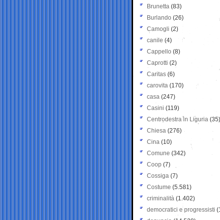
Brunetta
(83)
Burlando
(26)
Camogli
(2)
canile
(4)
Cappello
(8)
Caprotti
(2)
Caritas
(6)
carovita
(170)
casa
(247)
Casini
(119)
Centrodestra in Liguria
(35
Chiesa
(276)
Cina
(10)
Comune
(342)
Coop
(7)
Cossiga
(7)
Costume
(5.581)
criminalità
(1.402)
democratici e progressisti
(