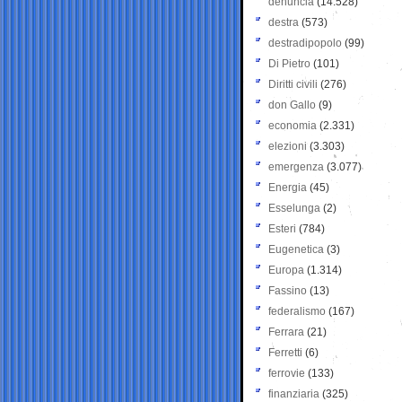
denuncia
(14.528)
destra
(573)
destradipopolo
(99)
Di Pietro
(101)
Diritti civili
(276)
don Gallo
(9)
economia
(2.331)
elezioni
(3.303)
emergenza
(3.077)
Energia
(45)
Esselunga
(2)
Esteri
(784)
Eugenetica
(3)
Europa
(1.314)
Fassino
(13)
federalismo
(167)
Ferrara
(21)
Ferretti
(6)
ferrovie
(133)
finanziaria
(325)