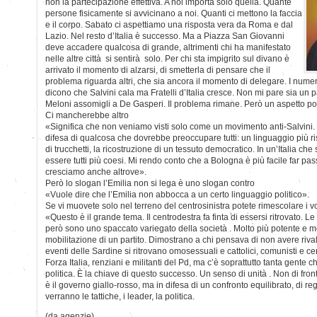
non la partecipazione effettiva. A noi importa solo quella. Quante
persone fisicamente si avvicinano a noi. Quanti ci mettono la faccia
e il corpo. Sabato ci aspettiamo una risposta vera da Roma e dal
Lazio. Nel resto d’Italia è successo. Ma a Piazza San Giovanni
deve accadere qualcosa di grande, altrimenti chi ha manifestato
nelle altre città si sentirà solo. Per chi sta impigrito sul divano è
arrivato il momento di alzarsi, di smetterla di pensare che il
problema riguarda altri, che sia ancora il momento di delegare. I numer
dicono che Salvini cala ma Fratelli d’Italia cresce. Non mi pare sia un pa
Meloni assomigli a De Gasperi. Il problema rimane. Però un aspetto po
Ci mancherebbe altro
«Significa che non veniamo visti solo come un movimento anti-Salvin
difesa di qualcosa che dovrebbe preoccupare tutti: un linguaggio più 
di trucchetti, la ricostruzione di un tessuto democratico. In un’Italia c
essere tutti più coesi. Mi rendo conto che a Bologna è più facile far 
cresciamo anche altrove».
Però lo slogan l’Emilia non si lega è uno slogan contro
«Vuole dire che l’Emilia non abbocca a un certo linguaggio politico».
Se vi muovete solo nel terreno del centrosinistra potete rimescolare i v
«Questo è il grande tema. Il centrodestra fa finta di essersi ritrovato. 
però sono uno spaccato variegato della società . Molto più potente e mol
mobilitazione di un partito. Dimostrano a chi pensava di non avere rivali
eventi delle Sardine si ritrovano omosessuali e cattolici, comunisti e cent
Forza Italia, renziani e militanti del Pd, ma c’è soprattutto tanta gente
politica. È la chiave di questo successo. Un senso di unità . Non di f
è il governo giallo-rosso, ma in difesa di un confronto equilibrato, di re
verranno le tattiche, i leader, la politica.
(da agenzie)