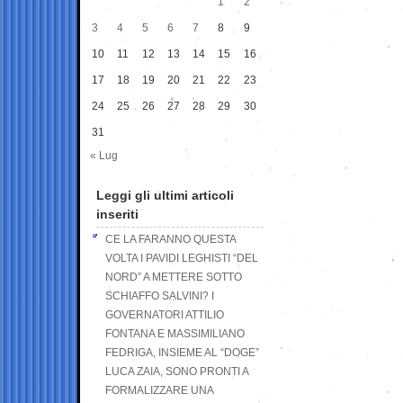
1
2
3
4
5
6
7
8
9
10
11
12
13
14
15
16
17
18
19
20
21
22
23
24
25
26
27
28
29
30
31
« Lug
Leggi gli ultimi articoli
inseriti
CE LA FARANNO QUESTA
VOLTA I PAVIDI LEGHISTI “DEL
NORD” A METTERE SOTTO
SCHIAFFO SALVINI? I
GOVERNATORI ATTILIO
FONTANA E MASSIMILIANO
FEDRIGA, INSIEME AL “DOGE”
LUCA ZAIA, SONO PRONTI A
FORMALIZZARE UNA