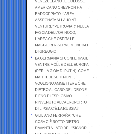
VENEZUELANO .IL COLOSSO
AMERICANO CHEVRON HA
RADDOPPIATO L’AREA
ASSEGNATA ALLA JOINT
VENTURE “PETROPIAR” NELLA
FASCIA DELL’ORINOCO,
L’AREA CHE OSPITA LE
MAGGIORI RISERVE MONDIALI
DI GREGGIO
LA GERMANIA SI CONFERMA IL
VENTRE MOLLE DELL’EUROPA
(PER LA GIOIA DI PUTIN). COME
MAI I TEDESCHI NON
VOGLIONO AMMETTERE CHE
DIETRO AL CASO DEL DRONE
PIENO DI ESPLOSIVO
RINVENUTO ALL’AEROPORTO
DI LIPSIA C’È LA RUSSIA?
GIULIANO FERRARA: ’CHE
COSA C’È SOTTO DIETRO
DAVANTI A LATO DEL “SIGNOR