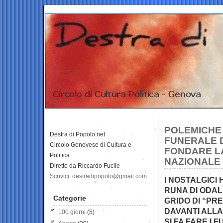
POLEMICHE 
Destra di Popolo.net
FUNERALE D
Circolo Genovese di Cultura e
FONDARE LA
Politica
NAZIONALE
Diretto da Riccardo Fucile
Scrivici: destradipopolo@gmail.com
I NOSTALGICI
RUNA DI ODAL
Categorie
GRIDO DI “PR
DAVANTI ALLA
100 giorni
(5)
SI FA FARE I 