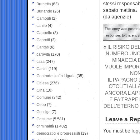
stessi responsab
Brunetta
(83)
sabato mattina.
Burlando
(26)
(da agenzie)
Camogli
(2)
canile
(4)
This entry was posted o
Cappello
(8)
responses to this entr
Caprotti
(2)
«
IL RISIKO D
Caritas
(6)
NUMERO UNO 
carovita
(170)
MINACCIA 
casa
(247)
VUOLE IMPORR
Casini
(119)
NON
Centrodestra in Liguria
(35)
IL PAPAGNO 
Chiesa
(276)
OTOLITI ALL
Cina
(10)
ANCORA L’AP
Comune
(342)
E FA TRAPE
Coop
(7)
DELL’ETERNO
Cossiga
(7)
Leave a Rep
Costume
(5.581)
criminalità
(1.402)
You must be
log
democratici e progressisti
(19)