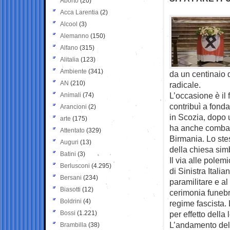
Aborto
(20)
Acca Larentia
(2)
Alcool
(3)
Alemanno
(150)
Alfano
(315)
Alitalia
(123)
Ambiente
(341)
da un centinaio 
AN
(210)
radicale.
L’occasione è il
Animali
(74)
contribuì a fond
Arancioni
(2)
in Scozia, dopo u
arte
(175)
ha anche combatt
Attentato
(329)
Birmania. Lo ste
Auguri
(13)
della chiesa simb
Batini
(3)
Il via alle polem
Berlusconi
(4.295)
di Sinistra Italia
Bersani
(234)
paramilitare e al
Biasotti
(12)
cerimonia funebr
Boldrini
(4)
regime fascista.
Bossi
(1.221)
per effetto della
L’andamento dell
Brambilla
(38)