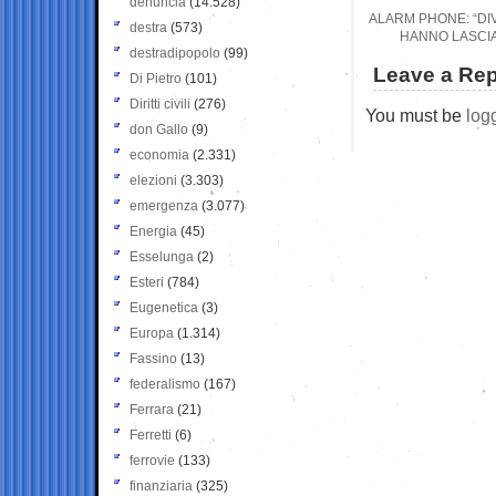
denuncia
(14.528)
ALARM PHONE: “DIV
destra
(573)
HANNO LASCIA
destradipopolo
(99)
Leave a Rep
Di Pietro
(101)
Diritti civili
(276)
You must be
log
don Gallo
(9)
economia
(2.331)
elezioni
(3.303)
emergenza
(3.077)
Energia
(45)
Esselunga
(2)
Esteri
(784)
Eugenetica
(3)
Europa
(1.314)
Fassino
(13)
federalismo
(167)
Ferrara
(21)
Ferretti
(6)
ferrovie
(133)
finanziaria
(325)