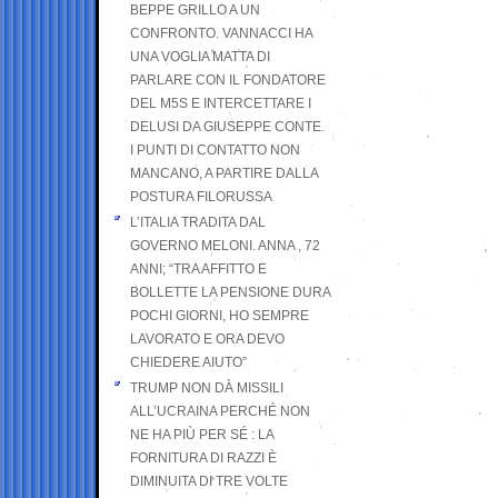
BEPPE GRILLO A UN
CONFRONTO. VANNACCI HA
UNA VOGLIA MATTA DI
PARLARE CON IL FONDATORE
DEL M5S E INTERCETTARE I
DELUSI DA GIUSEPPE CONTE.
I PUNTI DI CONTATTO NON
MANCANO, A PARTIRE DALLA
POSTURA FILORUSSA
L’ITALIA TRADITA DAL
GOVERNO MELONI. ANNA , 72
ANNI; “TRA AFFITTO E
BOLLETTE LA PENSIONE DURA
POCHI GIORNI, HO SEMPRE
LAVORATO E ORA DEVO
CHIEDERE AIUTO”
TRUMP NON DÀ MISSILI
ALL’UCRAINA PERCHÉ NON
NE HA PIÙ PER SÉ : LA
FORNITURA DI RAZZI È
DIMINUITA DI TRE VOLTE