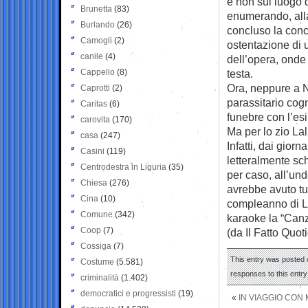
e non sul luogo d
Brunetta
(83)
enumerando, alla 
Burlando
(26)
concluso la conci
Camogli
(2)
ostentazione di u
canile
(4)
dell’opera, onde
Cappello
(8)
testa.
Ora, neppure a Na
Caprotti
(2)
parassitario cog
Caritas
(6)
funebre con l’esi
carovita
(170)
Ma per lo zio Lal
casa
(247)
Infatti, dai gior
Casini
(119)
letteralmente sch
Centrodestra in Liguria
(35)
per caso, all’und
Chiesa
(276)
avrebbe avuto tu
Cina
(10)
compleanno di La
Comune
(342)
karaoke la “Canzo
Coop
(7)
(da Il Fatto Quot
Cossiga
(7)
This entry was posted 
Costume
(5.581)
responses to this entr
criminalità
(1.402)
democratici e progressisti
(19)
«
IN VIAGGIO CON