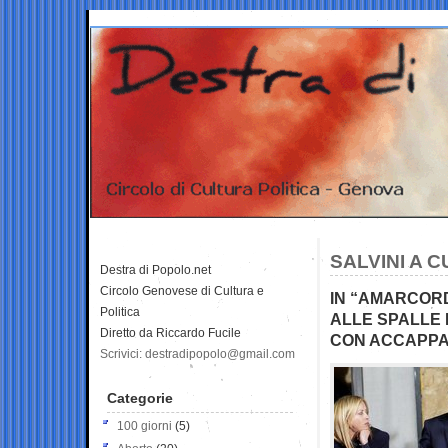
SALVINI A 
Destra di Popolo.net
Circolo Genovese di Cultura e
IN “AMARCORD”
Politica
ALLE SPALLE 
Diretto da Riccardo Fucile
CON ACCAPPA
Scrivici: destradipopolo@gmail.com
Categorie
100 giorni
(5)