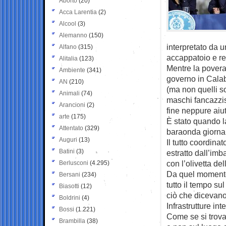
Aborto
(20)
Acca Larentia
(2)
Alcool
(3)
Alemanno
(150)
interpretato da 
Alfano
(315)
accappatoio e re
Alitalia
(123)
Mentre la povera 
Ambiente
(341)
governo in Calabr
AN
(210)
(ma non quelli so
Animali
(74)
maschi fancazzist
Arancioni
(2)
fine neppure aiu
arte
(175)
È stato quando l
Attentato
(329)
baraonda giornal
Auguri
(13)
Il tutto coordina
Batini
(3)
estratto dall’imb
con l’olivetta del
Berlusconi
(4.295)
Da quel momento 
Bersani
(234)
tutto il tempo su
Biasotti
(12)
ciò che dicevano 
Boldrini
(4)
Infrastrutture i
Bossi
(1.221)
Come se si trov
Brambilla
(38)