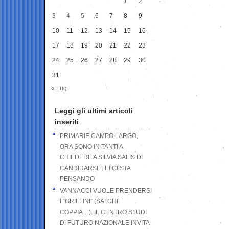
1
2
3
4
5
6
7
8
9
10
11
12
13
14
15
16
17
18
19
20
21
22
23
24
25
26
27
28
29
30
31
« Lug
Leggi gli ultimi articoli
inseriti
PRIMARIE CAMPO LARGO,
ORA SONO IN TANTI A
CHIEDERE A SILVIA SALIS DI
CANDIDARSI: LEI CI STA
PENSANDO
VANNACCI VUOLE PRENDERSI
I “GRILLINI” (SAI CHE
COPPIA…). IL CENTRO STUDI
DI FUTURO NAZIONALE INVITA