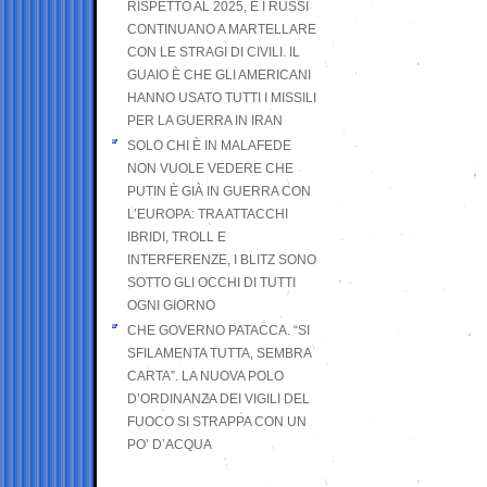
RISPETTO AL 2025, E I RUSSI
CONTINUANO A MARTELLARE
CON LE STRAGI DI CIVILI. IL
GUAIO È CHE GLI AMERICANI
HANNO USATO TUTTI I MISSILI
PER LA GUERRA IN IRAN
SOLO CHI È IN MALAFEDE
NON VUOLE VEDERE CHE
PUTIN È GIÀ IN GUERRA CON
L’EUROPA: TRA ATTACCHI
IBRIDI, TROLL E
INTERFERENZE, I BLITZ SONO
SOTTO GLI OCCHI DI TUTTI
OGNI GIORNO
CHE GOVERNO PATACCA. “SI
SFILAMENTA TUTTA, SEMBRA
CARTA”. LA NUOVA POLO
D’ORDINANZA DEI VIGILI DEL
FUOCO SI STRAPPA CON UN
PO’ D’ACQUA