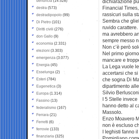
denuncia
(14.528)
dichiarazione pu
Financial Times, 
destra
(573)
rassicuri sulla s
destradipopolo
(99)
Sembra che glie
Di Pietro
(101)
ruvido carattere.
Diritti civili
(276)
ma avrebbero anc
don Gallo
(9)
sempre messo nel
economia
(2.331)
Non c’è però sol
elezioni
(3.303)
Nel primo giorno 
emergenza
(3.077)
mancare e troppe
Energia
(45)
La Lega vuole le 
Esselunga
(2)
accertarsi che si
che sogna Di Mai
Esteri
(784)
dipartimento all
Eugenetica
(3)
Silvio Berlusconi
Europa
(1.314)
I 5 Stelle invece
Fassino
(13)
hanno detto al c
federalismo
(167)
Massolo.
Ferrara
(21)
Enzo Moavero Mil
Ferretti
(6)
non è escluso ch
ferrovie
(133)
I leghisti fanno
finanziaria
(325)
Pomigliano come