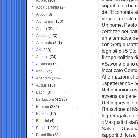
Aborto
(20)
soprattutto chi 
Acca Larentia
(2)
dell’Economia att
Alcool
(3)
nervi di queste o
Alemanno
(150)
Un nome, Paolo 
Alfano
(315)
certezze del patt
Alitalia
(123)
un’alternativa p
Ambiente
(341)
con Sergio Mattar
AN
(210)
leghisti e i 5 St
Il capo politico
Animali
(74)
«Savona è uno de
Arancioni
(2)
incaricato Conte 
arte
(175)
Affermazioni che
Attentato
(329)
«spetteranno» non
Auguri
(13)
Nelle riunioni ri
Batini
(3)
avverta da parte 
Berlusconi
(4.295)
Detto questo, è r
Bersani
(234)
l’irritazione di 
Biasotti
(12)
le prerogative de
Boldrini
(4)
«Ma quali diktat
Bossi
(1.221)
Salvini: «Savona
rapporti di forza
Brambilla
(38)