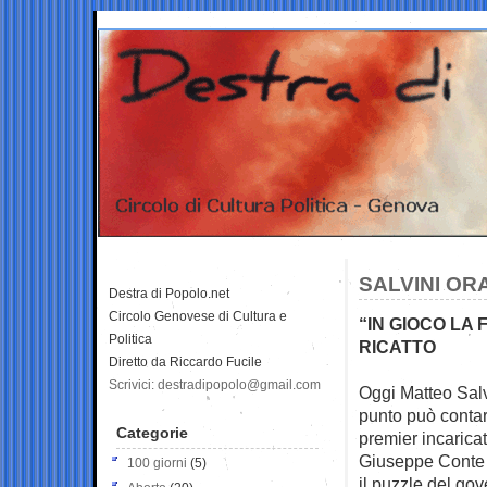
SALVINI OR
Destra di Popolo.net
Circolo Genovese di Cultura e
“IN GIOCO LA 
Politica
RICATTO
Diretto da Riccardo Fucile
Scrivici: destradipopolo@gmail.com
Oggi Matteo Salv
punto può conta
Categorie
premier incarica
Giuseppe Conte v
100 giorni
(5)
il puzzle del go