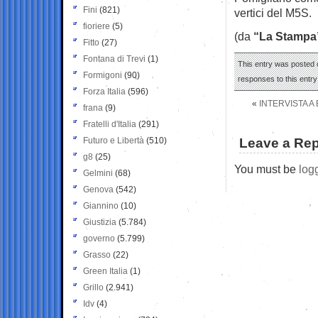
Fini
(821)
vertici del M5S.
fioriere
(5)
(da
“La Stampa
Fitto
(27)
Fontana di Trevi
(1)
This entry was posted o
Formigoni
(90)
responses to this entr
Forza Italia
(596)
«
INTERVISTA 
frana
(9)
Fratelli d'Italia
(291)
Futuro e Libertà
(510)
Leave a Rep
g8
(25)
You must be
log
Gelmini
(68)
Genova
(542)
Giannino
(10)
Giustizia
(5.784)
governo
(5.799)
Grasso
(22)
Green Italia
(1)
Grillo
(2.941)
Idv
(4)