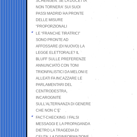
SCHENGEN. SE LA DUCETTA
NON TORNERA’ SUI SUOI
PASSI MADRID HA PRONTE
DELLE MISURE
“PROPORZIONALI
LE “FRANCHE TIRATRICI”
SONO PRONTE AD
AFFOSSARE (DI NUOVO) LA
LEGGE ELETTORALE? IL
BLUFF SULLE PREFERENZE
ANNUNCIATO CON TONI
TRIONFALISTICI DA MELONI E
ALLEATI FA INCAZZARE LE
PARLAMENTARI DEL
CENTRODESTRA,
INCAROGNITE
SULL’ALTERNANZA DI GENERE
CHE NON C’E’
FACT-CHECKING: I FALSI
MESSAGGI E LA PROPAGANDA
DIETRO LA TRAGEDIA DI
CEUTA: LA DISINFORMAZIONE