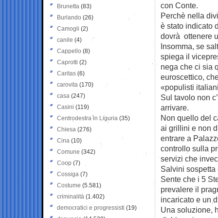
con Conte.
Brunetta
(83)
Perchè nella div
Burlando
(26)
è stato indicato 
Camogli
(2)
dovrà ottenere u
canile
(4)
Insomma, se salt
Cappello
(8)
spiega il vicepr
Caprotti
(2)
nega che ci sia 
Caritas
(6)
euroscettico, che
carovita
(170)
«populisti italia
casa
(247)
Sul tavolo non c
arrivare.
Casini
(119)
Non quello del c
Centrodestra in Liguria
(35)
ai grillini e non
Chiesa
(276)
entrare a Palazz
Cina
(10)
controllo sulla 
Comune
(342)
servizi che inve
Coop
(7)
Salvini sospetta 
Cossiga
(7)
Sente che i 5 S
Costume
(5.581)
prevalere il pra
criminalità
(1.402)
incaricato e un d
democratici e progressisti
(19)
Una soluzione, 