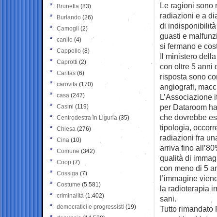
Le ragioni sono 
Brunetta
(83)
radiazioni e a d
Burlando
(26)
di indisponibilit
Camogli
(2)
guasti e malfunz
canile
(4)
si fermano e cos
Cappello
(8)
Il ministero dell
Caprotti
(2)
con oltre 5 anni 
Caritas
(6)
risposta sono co
carovita
(170)
angiografi, macch
casa
(247)
L’Associazione it
per Dataroom ha 
Casini
(119)
che dovrebbe ess
Centrodestra in Liguria
(35)
tipologia, occorr
Chiesa
(276)
radiazioni fra u
Cina
(10)
arriva fino all’
Comune
(342)
qualità di immag
Coop
(7)
con meno di 5 an
Cossiga
(7)
l’immagine viene 
Costume
(5.581)
la radioterapia i
criminalità
(1.402)
sani.
democratici e progressisti
(19)
Tutto rimandato 