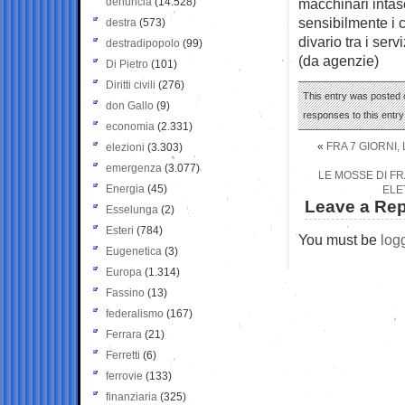
denuncia
(14.528)
macchinari intase
sensibilmente i c
destra
(573)
divario tra i serv
destradipopolo
(99)
(da agenzie)
Di Pietro
(101)
Diritti civili
(276)
This entry was posted o
don Gallo
(9)
responses to this entr
economia
(2.331)
«
FRA 7 GIORNI
elezioni
(3.303)
emergenza
(3.077)
LE MOSSE DI FR
Energia
(45)
ELE
Leave a Rep
Esselunga
(2)
Esteri
(784)
You must be
log
Eugenetica
(3)
Europa
(1.314)
Fassino
(13)
federalismo
(167)
Ferrara
(21)
Ferretti
(6)
ferrovie
(133)
finanziaria
(325)