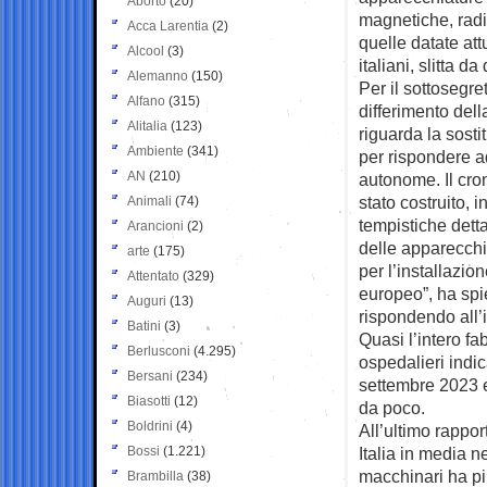
Aborto
(20)
magnetiche, radi
Acca Larentia
(2)
quelle datate att
Alcool
(3)
italiani, slitta 
Alemanno
(150)
Per il sottosegre
Alfano
(315)
differimento de
Alitalia
(123)
riguarda la sost
Ambiente
(341)
per rispondere a
AN
(210)
autonome. Il cro
stato costruito, 
Animali
(74)
tempistiche dett
Arancioni
(2)
delle apparecchia
arte
(175)
per l’installazio
Attentato
(329)
europeo”, ha sp
Auguri
(13)
rispondendo all’
Batini
(3)
Quasi l’intero f
Berlusconi
(4.295)
ospedalieri indi
Bersani
(234)
settembre 2023 e
Biasotti
(12)
da poco.
Boldrini
(4)
All’ultimo rappor
Bossi
(1.221)
Italia in media n
macchinari ha più
Brambilla
(38)