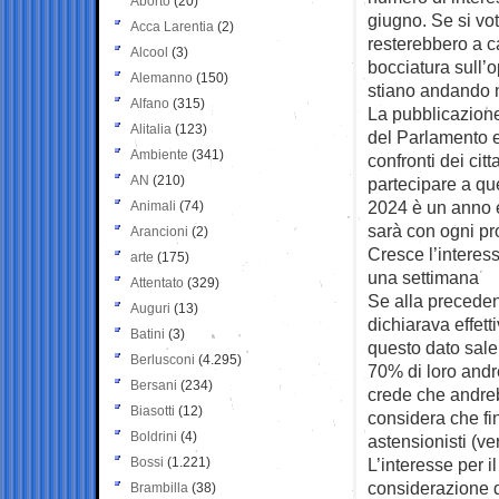
Aborto
(20)
giugno. Se si vo
Acca Larentia
(2)
resterebbero a ca
Alcool
(3)
bocciatura sull’
Alemanno
(150)
stiano andando n
Alfano
(315)
La pubblicazione
Alitalia
(123)
del Parlamento e
Ambiente
(341)
confronti dei cit
AN
(210)
partecipare a qu
2024 è un anno el
Animali
(74)
sarà con ogni pro
Arancioni
(2)
Cresce l’interess
arte
(175)
una settimana
Attentato
(329)
Se alla precedent
Auguri
(13)
dichiarava effet
Batini
(3)
questo dato sale
Berlusconi
(4.295)
70% di loro andre
Bersani
(234)
crede che andreb
Biasotti
(12)
considera che fin
Boldrini
(4)
astensionisti (ver
Bossi
(1.221)
L’interesse per il
considerazione de
Brambilla
(38)