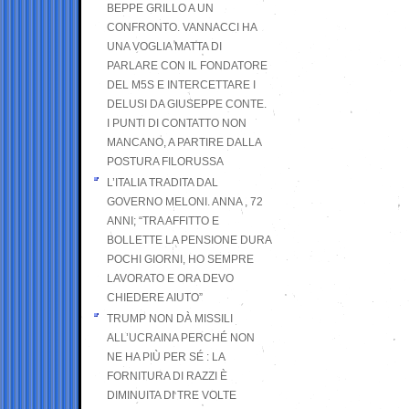
BEPPE GRILLO A UN
CONFRONTO. VANNACCI HA
UNA VOGLIA MATTA DI
PARLARE CON IL FONDATORE
DEL M5S E INTERCETTARE I
DELUSI DA GIUSEPPE CONTE.
I PUNTI DI CONTATTO NON
MANCANO, A PARTIRE DALLA
POSTURA FILORUSSA
L’ITALIA TRADITA DAL
GOVERNO MELONI. ANNA , 72
ANNI; “TRA AFFITTO E
BOLLETTE LA PENSIONE DURA
POCHI GIORNI, HO SEMPRE
LAVORATO E ORA DEVO
CHIEDERE AIUTO”
TRUMP NON DÀ MISSILI
ALL’UCRAINA PERCHÉ NON
NE HA PIÙ PER SÉ : LA
FORNITURA DI RAZZI È
DIMINUITA DI TRE VOLTE