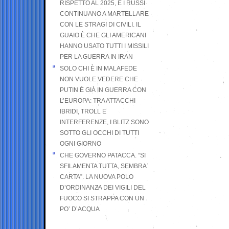
RISPETTO AL 2025, E I RUSSI
CONTINUANO A MARTELLARE
CON LE STRAGI DI CIVILI. IL
GUAIO È CHE GLI AMERICANI
HANNO USATO TUTTI I MISSILI
PER LA GUERRA IN IRAN
SOLO CHI È IN MALAFEDE
NON VUOLE VEDERE CHE
PUTIN È GIÀ IN GUERRA CON
L’EUROPA: TRA ATTACCHI
IBRIDI, TROLL E
INTERFERENZE, I BLITZ SONO
SOTTO GLI OCCHI DI TUTTI
OGNI GIORNO
CHE GOVERNO PATACCA. “SI
SFILAMENTA TUTTA, SEMBRA
CARTA”. LA NUOVA POLO
D’ORDINANZA DEI VIGILI DEL
FUOCO SI STRAPPA CON UN
PO’ D’ACQUA