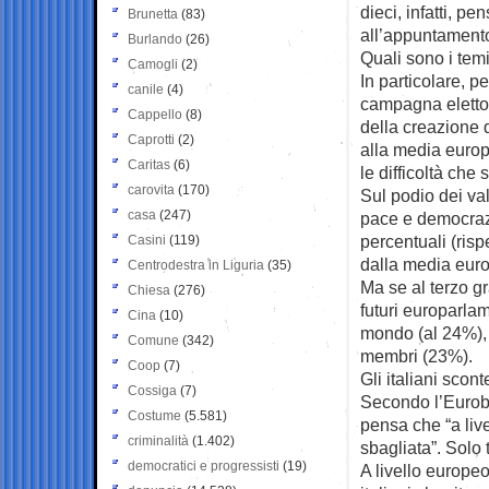
dieci, infatti, p
Brunetta
(83)
all’appuntamento
Burlando
(26)
Quali sono i temi 
Camogli
(2)
In particolare, p
canile
(4)
campagna elettor
Cappello
(8)
della creazione d
Caprotti
(2)
alla media europ
Caritas
(6)
le difficoltà che 
carovita
(170)
Sul podio dei va
casa
(247)
pace e democrazi
percentuali (ris
Casini
(119)
dalla media eur
Centrodestra in Liguria
(35)
Ma se al terzo gr
Chiesa
(276)
futuri europarlame
Cina
(10)
mondo (al 24%), pe
Comune
(342)
membri (23%).
Coop
(7)
Gli italiani scon
Cossiga
(7)
Secondo l’Eurobar
Costume
(5.581)
pensa che “a liv
criminalità
(1.402)
sbagliata”. Solo 
democratici e progressisti
(19)
A livello europeo