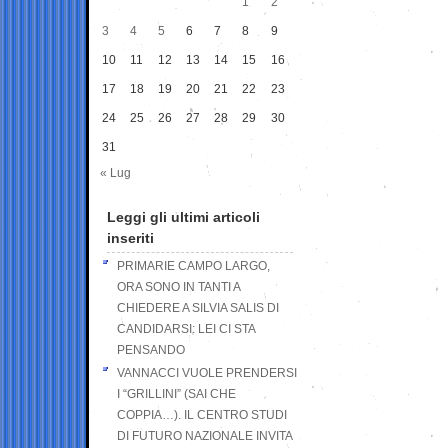
1
2
3
4
5
6
7
8
9
10
11
12
13
14
15
16
17
18
19
20
21
22
23
24
25
26
27
28
29
30
31
« Lug
Leggi gli ultimi articoli
inseriti
PRIMARIE CAMPO LARGO,
ORA SONO IN TANTI A
CHIEDERE A SILVIA SALIS DI
CANDIDARSI: LEI CI STA
PENSANDO
VANNACCI VUOLE PRENDERSI
I “GRILLINI” (SAI CHE
COPPIA…). IL CENTRO STUDI
DI FUTURO NAZIONALE INVITA