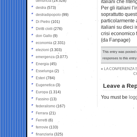
denuncia
(14.528)
italiani che rite
Per gli italiani 
destra
(573)
soprattutto ques
destradipopolo
(99)
particolarmente 
Di Pietro
(101)
italiani su dieci 
Diritti civili
(276)
crisi economico f
don Gallo
(9)
(da Fanpage)
economia
(2.331)
elezioni
(3.303)
This entry was posted o
emergenza
(3.077)
responses to this entr
Energia
(45)
«
LA CONFERENZA S
Esselunga
(2)
C
Esteri
(784)
Leave a Rep
Eugenetica
(3)
Europa
(1.314)
You must be
log
Fassino
(13)
federalismo
(167)
Ferrara
(21)
Ferretti
(6)
ferrovie
(133)
finanziaria
(325)