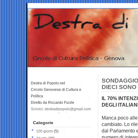
SONDAGGIO
Destra di Popolo.net
DIECI SONO
Circolo Genovese di Cultura e
Politica
IL 70% INTEN
Diretto da Riccardo Fucile
DEGLI ITALIA
Scrivici: destradipopolo@gmail.com
Manca poco alle 
Categorie
cambiato. Lo ril
dal Parlamento 
100 giorni
(5)
numero di intere