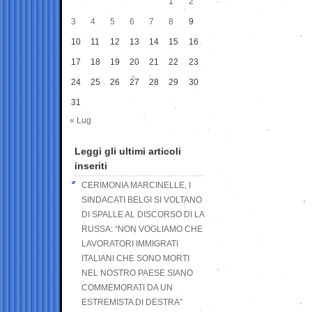
1
2
3
4
5
6
7
8
9
10
11
12
13
14
15
16
17
18
19
20
21
22
23
24
25
26
27
28
29
30
31
« Lug
Leggi gli ultimi articoli
inseriti
CERIMONIA MARCINELLE, I
SINDACATI BELGI SI VOLTANO
DI SPALLE AL DISCORSO DI LA
RUSSA: “NON VOGLIAMO CHE
LAVORATORI IMMIGRATI
ITALIANI CHE SONO MORTI
NEL NOSTRO PAESE SIANO
COMMEMORATI DA UN
ESTREMISTA DI DESTRA”