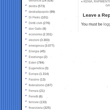
denuncia
(14.528)
«
KENIA, RAPIMENTO
GA
destra
(573)
destradipopolo
(99)
Leave a Rep
Di Pietro
(101)
Diritti civili
(276)
You must be
log
don Gallo
(9)
economia
(2.331)
elezioni
(3.303)
emergenza
(3.077)
Energia
(45)
Esselunga
(2)
Esteri
(784)
Eugenetica
(3)
Europa
(1.314)
Fassino
(13)
federalismo
(167)
Ferrara
(21)
Ferretti
(6)
ferrovie
(133)
finanziaria
(325)