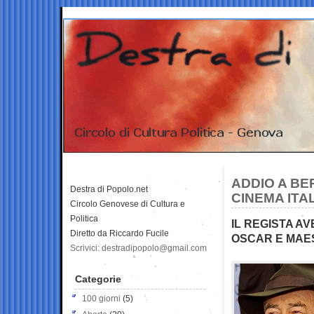
ADDIO A BE
Destra di Popolo.net
CINEMA ITA
Circolo Genovese di Cultura e
Politica
IL REGISTA A
Diretto da Riccardo Fucile
OSCAR E MAES
Scrivici: destradipopolo@gmail.com
Categorie
100 giorni
(5)