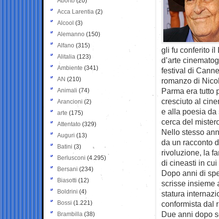
Aborto
(20)
Acca Larentia
(2)
Alcool
(3)
Alemanno
(150)
Alfano
(315)
gli fu conferito 
Alitalia
(123)
d’arte cinematog
Ambiente
(341)
festival di Cannes
AN
(210)
romanzo di Nico
Parma era tutto p
Animali
(74)
cresciuto al cine
Arancioni
(2)
e alla poesia da
arte
(175)
cerca del mistero
Attentato
(329)
Nello stesso an
Auguri
(13)
da un racconto d
Batini
(3)
rivoluzione, la 
Berlusconi
(4.295)
di cineasti in cu
Bersani
(234)
Dopo anni di spe
Biasotti
(12)
scrisse insieme a
Boldrini
(4)
statura internazi
Bossi
(1.221)
conformista dal 
Due anni dopo sc
Brambilla
(38)