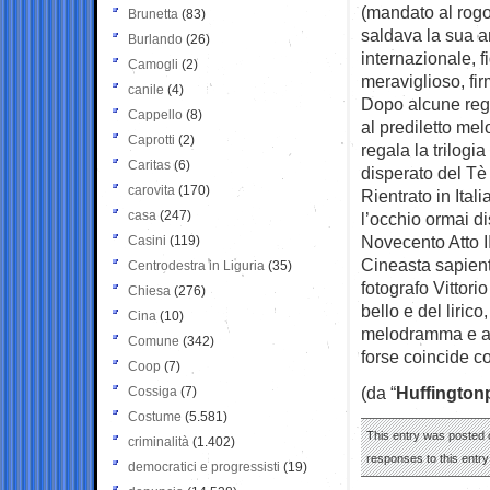
(mandato al rogo 
Brunetta
(83)
saldava la sua an
Burlando
(26)
internazionale, 
Camogli
(2)
meraviglioso, fir
canile
(4)
Dopo alcune regi
Cappello
(8)
al prediletto me
Caprotti
(2)
regala la trilogi
Caritas
(6)
disperato del Tè
carovita
(170)
Rientrato in Ital
casa
(247)
l’occhio ormai d
Novecento Atto II
Casini
(119)
Cineasta sapiente
Centrodestra in Liguria
(35)
fotografo Vittori
Chiesa
(276)
bello e del liric
Cina
(10)
melodramma e alla
Comune
(342)
forse coincide c
Coop
(7)
(da “
Huffington
Cossiga
(7)
Costume
(5.581)
This entry was posted 
criminalità
(1.402)
responses to this entr
democratici e progressisti
(19)