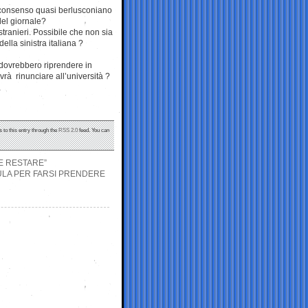
o consenso quasi berlusconiano
del giornale?
stranieri. Possibile che non sia
ella sinistra italiana ?
 dovrebbero riprendere in
vrà rinunciare all’università ?
 to this entry through the
RSS 2.0
feed. You can
LE RESTARE”
AULA PER FARSI PRENDERE