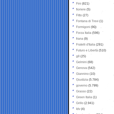
Fini
(821)
fioriere
(5)
Fitto
(27)
Fontana di Trevi
(1)
Formigoni
(90)
Forza Italia
(596)
frana
(9)
Fratelli d'Italia
(291)
Futuro e Libertà
(510)
g8
(25)
Gelmini
(68)
Genova
(542)
Giannino
(10)
Giustizia
(5.784)
governo
(5.799)
Grasso
(22)
Green Italia
(1)
Grillo
(2.941)
Idv
(4)