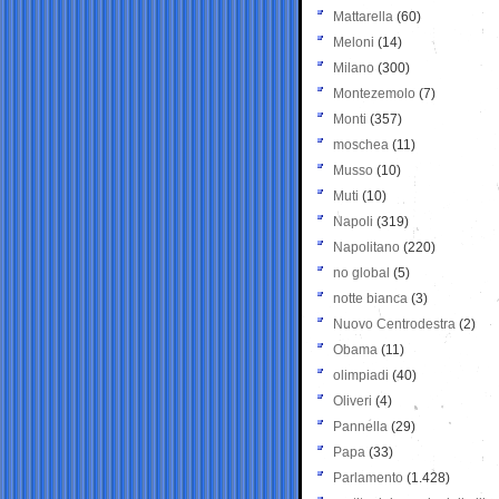
Mattarella
(60)
Meloni
(14)
Milano
(300)
Montezemolo
(7)
Monti
(357)
moschea
(11)
Musso
(10)
Muti
(10)
Napoli
(319)
Napolitano
(220)
no global
(5)
notte bianca
(3)
Nuovo Centrodestra
(2)
Obama
(11)
olimpiadi
(40)
Oliveri
(4)
Pannella
(29)
Papa
(33)
Parlamento
(1.428)