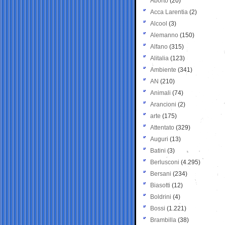
Aborto
(20)
Acca Larentia
(2)
Alcool
(3)
Alemanno
(150)
Alfano
(315)
Alitalia
(123)
Ambiente
(341)
AN
(210)
Animali
(74)
Arancioni
(2)
arte
(175)
Attentato
(329)
Auguri
(13)
Batini
(3)
Berlusconi
(4.295)
Bersani
(234)
Biasotti
(12)
Boldrini
(4)
Bossi
(1.221)
Brambilla
(38)