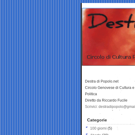
Destra di Popolo.net
Circolo Genovese di Cultura e
Politica
Diretto da Riccardo Fucile
Scrivici: destradipopolo@gma
Categorie
100 giorni
(5)