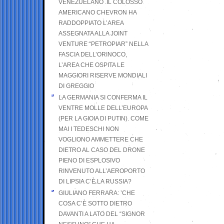
VENEZUELANO .IL COLOSSO
AMERICANO CHEVRON HA
RADDOPPIATO L’AREA
ASSEGNATA ALLA JOINT
VENTURE “PETROPIAR” NELLA
FASCIA DELL’ORINOCO,
L’AREA CHE OSPITA LE
MAGGIORI RISERVE MONDIALI
DI GREGGIO
LA GERMANIA SI CONFERMA IL
VENTRE MOLLE DELL’EUROPA
(PER LA GIOIA DI PUTIN). COME
MAI I TEDESCHI NON
VOGLIONO AMMETTERE CHE
DIETRO AL CASO DEL DRONE
PIENO DI ESPLOSIVO
RINVENUTO ALL’AEROPORTO
DI LIPSIA C’È LA RUSSIA?
GIULIANO FERRARA: ’CHE
COSA C’È SOTTO DIETRO
DAVANTI A LATO DEL “SIGNOR