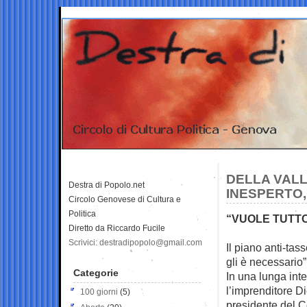
DELLA VALL
Destra di Popolo.net
INESPERTO,
Circolo Genovese di Cultura e
Politica
“VUOLE TUTTO
Diretto da Riccardo Fucile
Scrivici: destradipopolo@gmail.com
Il piano anti-tas
gli è necessario”
Categorie
In una lunga inte
l’imprenditore D
100 giorni
(5)
presidente del C