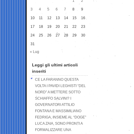
1
2
3
4
5
6
7
8
9
10
11
12
13
14
15
16
17
18
19
20
21
22
23
24
25
26
27
28
29
30
31
« Lug
Leggi gli ultimi articoli
inseriti
CE LA FARANNO QUESTA
VOLTA I PAVIDI LEGHISTI “DEL
NORD” A METTERE SOTTO
SCHIAFFO SALVINI? I
GOVERNATORI ATTILIO
FONTANA E MASSIMILIANO
FEDRIGA, INSIEME AL “DOGE”
LUCA ZAIA, SONO PRONTI A
FORMALIZZARE UNA