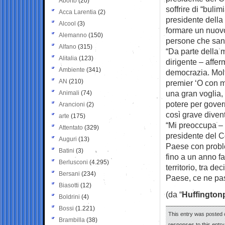
Aborto
(20)
soffrire di “bulimi
Acca Larentia
(2)
presidente della
Alcool
(3)
formare un nuov
Alemanno
(150)
persone che san
Alfano
(315)
“Da parte della 
Alitalia
(123)
dirigente – affer
Ambiente
(341)
democrazia. Molte
AN
(210)
premier ‘O con m
una gran voglia, 
Animali
(74)
potere per gover
Arancioni
(2)
così grave divent
arte
(175)
“Mi preoccupa – 
Attentato
(329)
presidente del C
Auguri
(13)
Paese con proble
Batini
(3)
fino a un anno fa
Berlusconi
(4.295)
territorio, tra de
Bersani
(234)
Paese, ce ne pa
Biasotti
(12)
(da “
Huffington
Boldrini
(4)
Bossi
(1.221)
This entry was posted o
Brambilla
(38)
responses to this entr