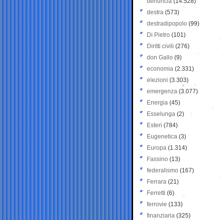
denuncia
(14.528)
destra
(573)
destradipopolo
(99)
Di Pietro
(101)
Diritti civili
(276)
don Gallo
(9)
economia
(2.331)
elezioni
(3.303)
emergenza
(3.077)
Energia
(45)
Esselunga
(2)
Esteri
(784)
Eugenetica
(3)
Europa
(1.314)
Fassino
(13)
federalismo
(167)
Ferrara
(21)
Ferretti
(6)
ferrovie
(133)
finanziaria
(325)