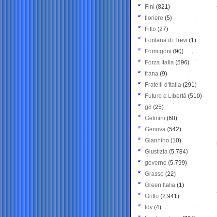
Fini
(821)
fioriere
(5)
Fitto
(27)
Fontana di Trevi
(1)
Formigoni
(90)
Forza Italia
(596)
frana
(9)
Fratelli d'Italia
(291)
Futuro e Libertà
(510)
g8
(25)
Gelmini
(68)
Genova
(542)
Giannino
(10)
Giustizia
(5.784)
governo
(5.799)
Grasso
(22)
Green Italia
(1)
Grillo
(2.941)
Idv
(4)