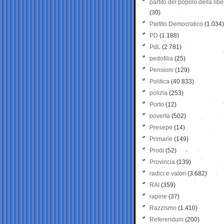
partito del popolo della libe
(30)
Partito Democratico
(1.034)
PD
(1.188)
PdL
(2.781)
pedofilia
(25)
Pensioni
(129)
Politica
(40.833)
polizia
(253)
Porto
(12)
povertà
(502)
Presepe
(14)
Primarie
(149)
Prodi
(52)
Provincia
(139)
radici e valori
(3.682)
RAI
(359)
rapine
(37)
Razzismo
(1.410)
Referendum
(200)