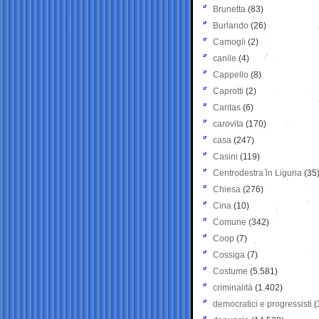
Brunetta
(83)
Burlando
(26)
Camogli
(2)
canile
(4)
Cappello
(8)
Caprotti
(2)
Caritas
(6)
carovita
(170)
casa
(247)
Casini
(119)
Centrodestra in Liguria
(35
Chiesa
(276)
Cina
(10)
Comune
(342)
Coop
(7)
Cossiga
(7)
Costume
(5.581)
criminalità
(1.402)
democratici e progressisti
(