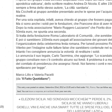
apostolica vaticana’, dello scrittore reatino Andrea Di Nicola. E altre 150
sempre a firma dello stesso autore, ‘La città sanitaria’.
Ma Cicchetti al gruppo avrebbe presentato anche le spese per l’acquisto 
reatine.
Per una sola ospitata, infatti, aveva chiesto al gruppo che fossero paga
Ma ci sono anche i soldi per le fondazioni, che Francone dice di aver r
Dopo la nota associazione “Mario Ruggero Lazzaroni” che Fiorito dice d
50mila euro, ne spunta una seconda.
Si tratta della fondazione Roma Laboratorio di Comunità , che avrebbe
E poi ci sarebbero 100mila euro pagati all’associazione dei giovani d
l’organizzatore della celeberrima festa romana. Per lunedì prossimo Fio
Viterbo per l’indagine sulle fatture false che sarebbero contenute nel s
Intanto l’ex consigliere annuncia la volontà di restituire i soldi.
Lo annuncia il suo legale, Carlo Taormina, che aggiunge: “Lo scandalo 
gruppo consiliare non c’è controllo alcuno sui fondi. Il problema è a m
)
del comitato di presidenza che assegna i fondi. Noi faremo i conti e rest
spettavano per legge”.
Marco Lillo e Valeria Pacelli
(da “
Il Fatto Quotidiano”
)
This entry was posted on sabato, Settembre 22nd, 2012 at 13:20 and is filed under
PdL
,
Roma
. You can follow any
feed. You can
leave a response
, or
trackback
from your own site.
«
ELEZIONI SICILIA: NEI SONDAGGI MICCICHEâ€™ PERDE IL 2
SICILIA SE NE VANNO I LIBERALI
19)
GIOIELLI, VINI E ANCHE UNA SMART: TUTTE LE SPESE FOLLI D
DELLA REGIONE LAZIO
»