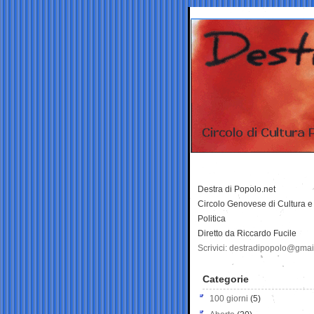
Destra di Popolo.net
Circolo Genovese di Cultura e
Politica
Diretto da Riccardo Fucile
Scrivici: destradipopolo@gma
Categorie
100 giorni
(5)