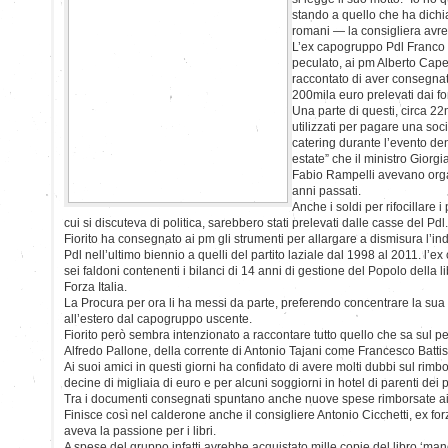
stando a quello che ha dichi
romani — la consigliera avr
L’ex capogruppo Pdl Franco F
peculato, ai pm Alberto Caper
raccontato di aver consegna
200mila euro prelevati dai f
Una parte di questi, circa 22
utilizzati per pagare una soc
catering durante l’evento d
estate” che il ministro Giorgi
Fabio Rampelli avevano orga
anni passati.
Anche i soldi per rifocillare i
cui si discuteva di politica, sarebbero stati prelevati dalle casse del Pdl.
Fiorito ha consegnato ai pm gli strumenti per allargare a dismisura l’in
Pdl nell’ultimo biennio a quelli del partito laziale dal 1998 al 2011. l
sei faldoni contenenti i bilanci di 14 anni di gestione del Popolo della l
Forza Italia.
La Procura per ora li ha messi da parte, preferendo concentrare la sua at
all’estero dal capogruppo uscente.
Fiorito però sembra intenzionato a raccontare tutto quello che sa sul p
Alfredo Pallone, della corrente di Antonio Tajani come Francesco Battist
Ai suoi amici in questi giorni ha confidato di avere molti dubbi sul rim
decine di migliaia di euro e per alcuni soggiorni in hotel di parenti dei po
Tra i documenti consegnati spuntano anche nuove spese rimborsate ai 
Finisce così nel calderone anche il consigliere Antonio Cicchetti, ex for
aveva la passione per i libri.
A spese del gruppo infatti avrebbe acquistato mille copie del libro ‘mano