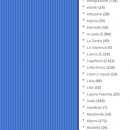
Immigrazione
(734)
indulto
(14)
inflazione
(26)
Ingroia
(15)
Interviste
(16)
la casta
(1.394)
La Destra
(45)
La Sapienza
(5)
Lavoro
(1.316)
LegaNord
(2.411)
Letta Enrico
(154)
Liberi e Uguali
(10)
Libia
(68)
Libri
(33)
Liguria Futurista
(25)
mafia
(543)
manifesto
(7)
Margherita
(16)
Maroni
(171)
Mastella
(16)