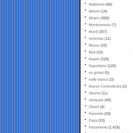
Mattarella
(60)
Meloni
(14)
Milano
(300)
Montezemolo
(7)
Monti
(357)
moschea
(11)
Musso
(10)
Muti
(10)
Napoli
(319)
Napolitano
(220)
no global
(5)
notte bianca
(3)
Nuovo Centrodestra
(2)
Obama
(11)
olimpiadi
(40)
Oliveri
(4)
Pannella
(29)
Papa
(33)
Parlamento
(1.428)