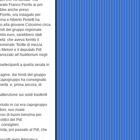
arato Franco Fiorito ai pm
ebbe anche preso.
iorito, ora indagato per
na e Alberto Pioletti ha
to alla giovane Colosimo circa
ondi del gruppo regionale.
mila euro, sarebbero stati
ietà che aveva fornito il
enominato “Notte di mezza
a Meloni e il deputato Pdl
nizzato all’Auditorium negli
 partecipanti a quella serata in
dagine: dai fondi del gruppo
’ex capogruppo ha consegnato
ibertà e, prima ancora, di
tenzione sui soldi trasferiti
eriodo in cui era capogruppo
oni, suo rivale.
borso di buoni benzina per
litici del Pdl.
consiglieri.
zista, poi passato al Pdl, che
scritti della Biblioteca