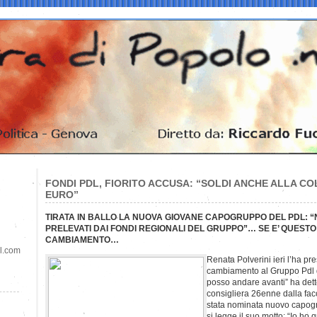
FONDI PDL, FIORITO ACCUSA: “SOLDI ANCHE ALLA COL
EURO”
TIRATA IN BALLO LA NUOVA GIOVANE CAPOGRUPPO DEL PDL: “
PRELEVATI DAI FONDI REGIONALI DEL GRUPPO”… SE E’ QUESTO 
CAMBIAMENTO…
il.com
Renata Polverini ieri l’ha pr
cambiamento al Gruppo Pdl 
posso andare avanti” ha dett
consigliera 26enne dalla fac
stata nominata nuovo capogru
si legge il suo motto: “Io h