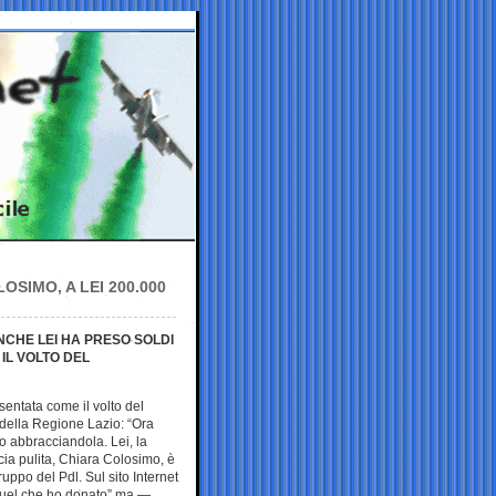
OSIMO, A LEI 200.000
NCHE LEI HA PRESO SOLDI
IL VOLTO DEL
esentata come il volto del
della Regione Lazio: “Ora
o abbracciandola. Lei, la
cia pulita, Chiara Colosimo, è
ppo del Pdl. Sul sito Internet
o quel che ho donato” ma —