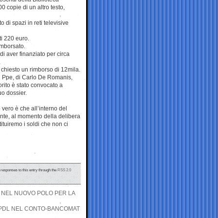
0 copie di un altro testo,
di spazi in reti televisive
ti 220 euro.
imborsato.
i aver finanziato per circa
 chiesto un rimborso di 12mila.
el Ppe, di Carlo De Romanis,
rito è stato convocato a
uo dossier.
vero è che all’interno del
onte, al momento della delibera
ituiremo i soldi che non ci
 responses to this entry through the
RSS 2.0
%, NEL NUOVO POLO PER LA
EL PDL NEL CONTO-BANCOMAT