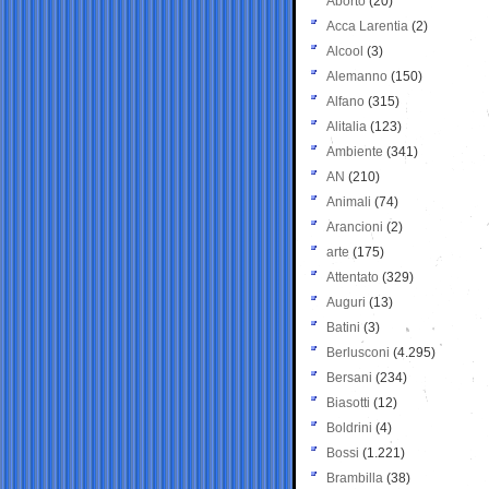
Aborto
(20)
Acca Larentia
(2)
Alcool
(3)
Alemanno
(150)
Alfano
(315)
Alitalia
(123)
Ambiente
(341)
AN
(210)
Animali
(74)
Arancioni
(2)
arte
(175)
Attentato
(329)
Auguri
(13)
Batini
(3)
Berlusconi
(4.295)
Bersani
(234)
Biasotti
(12)
Boldrini
(4)
Bossi
(1.221)
Brambilla
(38)