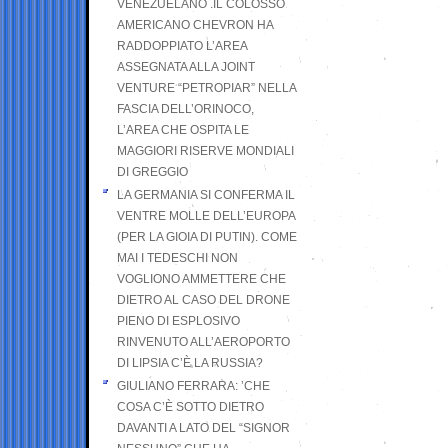
VENEZUELANO .IL COLOSSO
AMERICANO CHEVRON HA
RADDOPPIATO L’AREA
ASSEGNATA ALLA JOINT
VENTURE “PETROPIAR” NELLA
FASCIA DELL’ORINOCO,
L’AREA CHE OSPITA LE
MAGGIORI RISERVE MONDIALI
DI GREGGIO
LA GERMANIA SI CONFERMA IL
VENTRE MOLLE DELL’EUROPA
(PER LA GIOIA DI PUTIN). COME
MAI I TEDESCHI NON
VOGLIONO AMMETTERE CHE
DIETRO AL CASO DEL DRONE
PIENO DI ESPLOSIVO
RINVENUTO ALL’AEROPORTO
DI LIPSIA C’È LA RUSSIA?
GIULIANO FERRARA: ’CHE
COSA C’È SOTTO DIETRO
DAVANTI A LATO DEL “SIGNOR