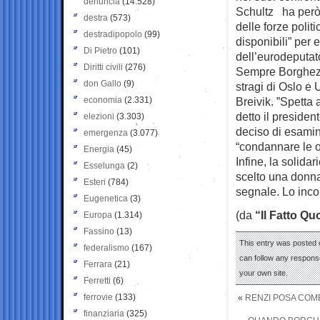
denuncia
(14.528)
Schultz ha però r
destra
(573)
delle forze polit
destradipopolo
(99)
disponibili” per 
Di Pietro
(101)
dell’eurodeputat
Diritti civili
(276)
Sempre Borghezio
don Gallo
(9)
stragi di Oslo e
economia
(2.331)
Breivik. ”Spetta 
detto il preside
elezioni
(3.303)
deciso di esamina
emergenza
(3.077)
“condannare le o
Energia
(45)
Infine, la solida
Esselunga
(2)
scelto una donna
Esteri
(784)
segnale. Lo inco
Eugenetica
(3)
(da
“Il Fatto Qu
Europa
(1.314)
Fassino
(13)
This entry was posted 
federalismo
(167)
can follow any response
Ferrara
(21)
your own site.
Ferretti
(6)
ferrovie
(133)
«
RENZI POSA COME
finanziaria
(325)