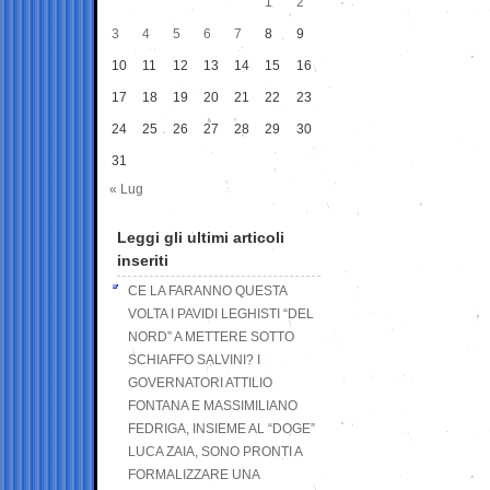
1
2
3
4
5
6
7
8
9
10
11
12
13
14
15
16
17
18
19
20
21
22
23
24
25
26
27
28
29
30
31
« Lug
Leggi gli ultimi articoli
inseriti
CE LA FARANNO QUESTA
VOLTA I PAVIDI LEGHISTI “DEL
NORD” A METTERE SOTTO
SCHIAFFO SALVINI? I
GOVERNATORI ATTILIO
FONTANA E MASSIMILIANO
FEDRIGA, INSIEME AL “DOGE”
LUCA ZAIA, SONO PRONTI A
FORMALIZZARE UNA