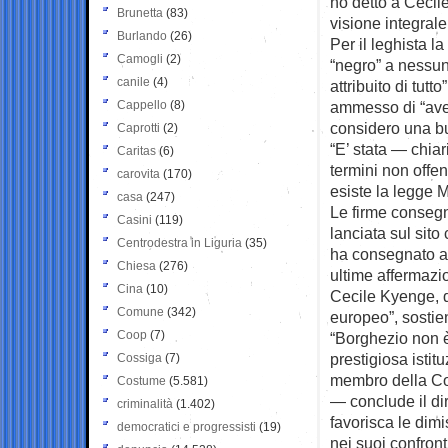
ho detto a Ceci
Brunetta
(83)
visione integral
Burlando
(26)
Per il leghista l
Camogli
(2)
“negro” a nessu
canile
(4)
attribuito di tut
Cappello
(8)
ammesso di “aver
considero una bu
Caprotti
(2)
“E’ stata — chiar
Caritas
(6)
termini non offe
carovita
(170)
esiste la legge 
casa
(247)
Le firme conseg
Casini
(119)
lanciata sul sito
Centrodestra in Liguria
(35)
ha consegnato a
Chiesa
(276)
ultime affermazio
Cina
(10)
Cecile Kyenge, 
Comune
(342)
europeo”, sostie
Coop
(7)
“Borghezio non è
prestigiosa isti
Cossiga
(7)
membro della Com
Costume
(5.581)
— conclude il di
criminalità
(1.402)
favorisca le dim
democratici e progressisti
(19)
nei suoi confront