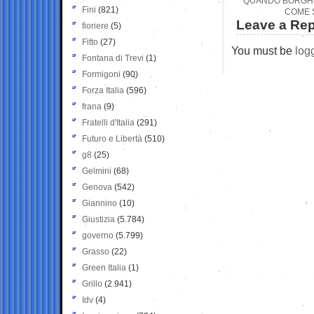
QUANDO BORGHEZ
Fini
(821)
COME S
Leave a Rep
fioriere
(5)
Fitto
(27)
You must be
log
Fontana di Trevi
(1)
Formigoni
(90)
Forza Italia
(596)
frana
(9)
Fratelli d'Italia
(291)
Futuro e Libertà
(510)
g8
(25)
Gelmini
(68)
Genova
(542)
Giannino
(10)
Giustizia
(5.784)
governo
(5.799)
Grasso
(22)
Green Italia
(1)
Grillo
(2.941)
Idv
(4)