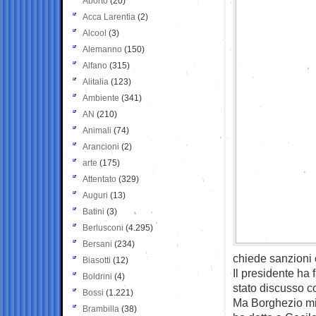
Aborto
(20)
Acca Larentia
(2)
Alcool
(3)
Alemanno
(150)
Alfano
(315)
Alitalia
(123)
Ambiente
(341)
AN
(210)
Animali
(74)
Arancioni
(2)
arte
(175)
Attentato
(329)
Auguri
(13)
Batini
(3)
Berlusconi
(4.295)
Bersani
(234)
chiede sanzioni c
Biasotti
(12)
Il presidente ha 
Boldrini
(4)
stato discusso c
Bossi
(1.221)
Ma Borghezio min
Brambilla
(38)