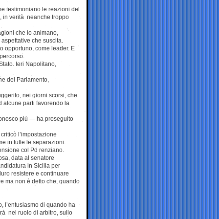
me testimoniano le reazioni del
ig, in verità neanche troppo
ragioni che lo animano,
 aspettative che suscita.
nto opportuno, come leader. E
 percorso.
Stato. Ieri Napolitano,
ione del Parlamento,
ggerito, nei giorni scorsi, che
ad alcune parti favorendo la
conosco più — ha proseguito
 criticò l’impostazione
me in tutte le separazioni.
rensione col Pd renziano.
osa, data al senatore
ndidatura in Sicilia per
duro resistere e continuare
ere ma non è detto che, quando
vato, l’entusiasmo di quando ha
à nel ruolo di arbitro, sullo