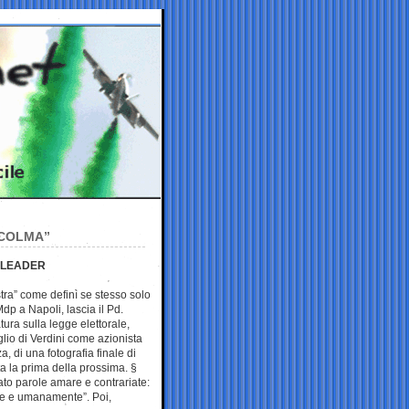
’ COLMA”
 LEADER
stra” come definì se stesso solo
dp a Napoli, lascia il Pd.
tura sulla legge elettorale,
oglio di Verdini come azionista
, di una fotografia finale di
a la prima della prossima. §
ato parole amare e contrariate:
te e umanamente”. Poi,