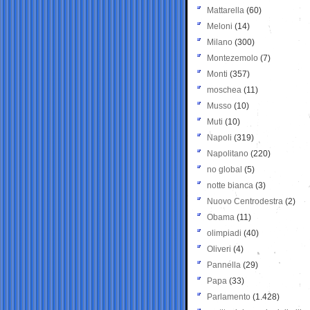
Mattarella
(60)
Meloni
(14)
Milano
(300)
Montezemolo
(7)
Monti
(357)
moschea
(11)
Musso
(10)
Muti
(10)
Napoli
(319)
Napolitano
(220)
no global
(5)
notte bianca
(3)
Nuovo Centrodestra
(2)
Obama
(11)
olimpiadi
(40)
Oliveri
(4)
Pannella
(29)
Papa
(33)
Parlamento
(1.428)