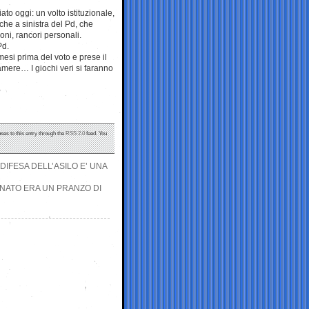
to oggi: un volto istituzionale,
 che a sinistra del Pd, che
oni, rancori personali.
Pd.
esi prima del voto e prese il
amere… I giochi veri si faranno
ses to this entry through the
RSS 2.0
feed. You
DIFESA DELL’ASILO E’ UNA
ENATO ERA UN PRANZO DI