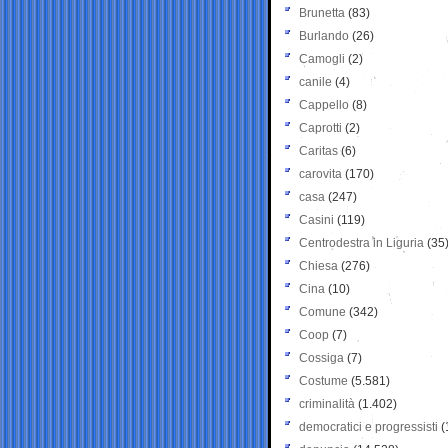
Brunetta
(83)
Burlando
(26)
Camogli
(2)
canile
(4)
Cappello
(8)
Caprotti
(2)
Caritas
(6)
carovita
(170)
casa
(247)
Casini
(119)
Centrodestra in Liguria
(35
Chiesa
(276)
Cina
(10)
Comune
(342)
Coop
(7)
Cossiga
(7)
Costume
(5.581)
criminalità
(1.402)
democratici e progressisti
(