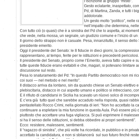
l’iscrizione al gruppo “misto”.
Gesto eclatante, inaspettato, co
Pd, di Martina, Zanda, e tutti i b
addolorate.
Un gesto molto “politico”, nelle 
nell’impatto che determina, nelle
Con tutto ciò (o quasi) che è a sinistra del Pd che lo aspetta, al mome
che vede, nella mossa, un segnale, un giudizio comune e l’inizio di un
Il giorno dello strappo non è casuale. Pesa, innanzitutto, il senso dello 
presidente emerito.
Oggi il presidente del Senato: le 8 fiducie in dieci giorni, la compress
rappresentano, al tempo, ferite per le istituzioni e precedenti pericolosi.
Il presidente del Senato, proprio come l’Emerito, aveva fatto capire e su
tutte queste fiducie erano evitabili e che, magari, si potevano limitare 
discussione sul resto.
Pesa lo snaturamento del Pd: “In questo Partito democratico non mi ri
coi suoi — nel metodo e nel merito”.
Il distacco arriva da lontano, sin da quando chiese un Senato elettivo e
plebiscitaria, distacco in cui aspetto umano e politico si intrecciano, co
E il rifiuto di candidarsi in Sicilia ha scavato un nuovo solco di incomp
E c’era già tutto quel che sarebbe accaduto nella risposta, quasi rabbi
pentastellato Rocco Crimi, nella giornata di ieri: “Non ho accettato la ca
continuare a espletare la mia funzione in questa Aula. Può essere più 
piuttosto che accettare una fuga vigliacca. Si può esprimere il maless
si ha il senso delle istituzioni, si debba obbedire ai propri sentimenti”.
Ecco: resistere, malessere, sentimenti.
Il “ragazzo di sinistra”, che più volte ha ricordato, in pubblico e in pri
accettato la candidatura, e non si sbilancerà sul suo futuro finchè rester