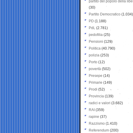
partito del popolo della libe
(30)
Partito Democratico
(1.034)
PD
(1.188)
PdL
(2.781)
pedofilia
(25)
Pensioni
(129)
Politica
(40.790)
polizia
(253)
Porto
(12)
povertà
(502)
Presepe
(14)
Primarie
(149)
Prodi
(52)
Provincia
(139)
radici e valori
(3.682)
RAI
(359)
rapine
(37)
Razzismo
(1.410)
Referendum
(200)