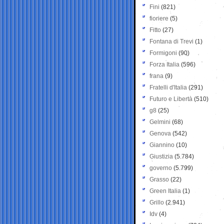
Fini
(821)
fioriere
(5)
Fitto
(27)
Fontana di Trevi
(1)
Formigoni
(90)
Forza Italia
(596)
frana
(9)
Fratelli d'Italia
(291)
Futuro e Libertà
(510)
g8
(25)
Gelmini
(68)
Genova
(542)
Giannino
(10)
Giustizia
(5.784)
governo
(5.799)
Grasso
(22)
Green Italia
(1)
Grillo
(2.941)
Idv
(4)