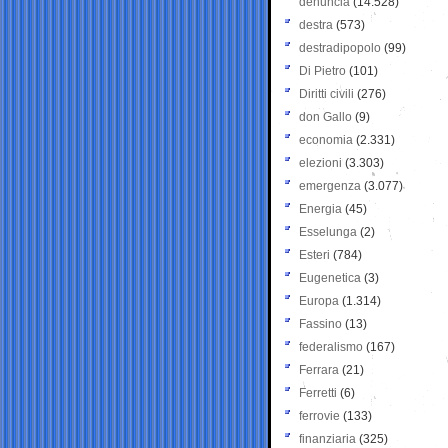
denuncia
(14.528)
destra
(573)
destradipopolo
(99)
Di Pietro
(101)
Diritti civili
(276)
don Gallo
(9)
economia
(2.331)
elezioni
(3.303)
emergenza
(3.077)
Energia
(45)
Esselunga
(2)
Esteri
(784)
Eugenetica
(3)
Europa
(1.314)
Fassino
(13)
federalismo
(167)
Ferrara
(21)
Ferretti
(6)
ferrovie
(133)
finanziaria
(325)