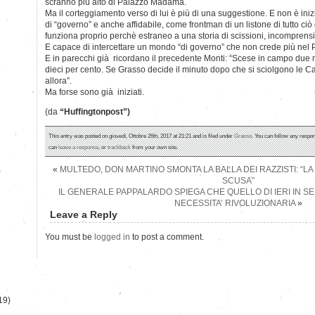
scranno più alto di Palazzo Madama.
Ma il corteggiamento verso di lui è più di una suggestione. E non è inizia
di “governo” e anche affidabile, come frontman di un listone di tutto ciò
funziona proprio perchè estraneo a una storia di scissioni, incomprensi
E capace di intercettare un mondo “di governo” che non crede più nel 
E in parecchi già ricordano il precedente Monti: “Scese in campo due m
dieci per cento. Se Grasso decide il minuto dopo che si sciolgono le C
allora”.
Ma forse sono già iniziati.
(da
“Huffingtonpost”)
This entry was posted on giovedì, Ottobre 26th, 2017 at 21:21 and is filed under
Grasso
. You can follow any respon
can
leave a response
, or
trackback
from your own site.
«
MULTEDO, DON MARTINO SMONTA LA BALLA DEI RAZZISTI: “LA 
)
SCUSA”
IL GENERALE PAPPALARDO SPIEGA CHE QUELLO DI IERI IN S
NECESSITA’ RIVOLUZIONARIA
»
Leave a Reply
You must be
logged in
to post a comment.
19)