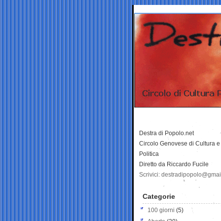
Destra di Popolo.net
Circolo Genovese di Cultura e
Politica
Diretto da Riccardo Fucile
Scrivici: destradipopolo@gma
Categorie
100 giorni
(5)