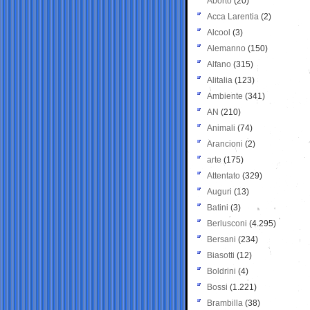
Aborto
(20)
Acca Larentia
(2)
Alcool
(3)
Alemanno
(150)
Alfano
(315)
Alitalia
(123)
Ambiente
(341)
AN
(210)
Animali
(74)
Arancioni
(2)
arte
(175)
Attentato
(329)
Auguri
(13)
Batini
(3)
Berlusconi
(4.295)
Bersani
(234)
Biasotti
(12)
Boldrini
(4)
Bossi
(1.221)
Brambilla
(38)