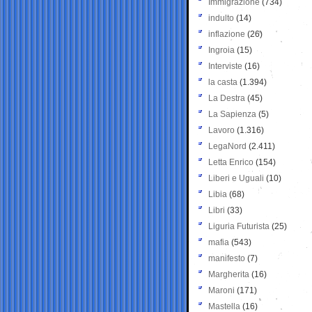
Immigrazione
(734)
indulto
(14)
inflazione
(26)
Ingroia
(15)
Interviste
(16)
la casta
(1.394)
La Destra
(45)
La Sapienza
(5)
Lavoro
(1.316)
LegaNord
(2.411)
Letta Enrico
(154)
Liberi e Uguali
(10)
Libia
(68)
Libri
(33)
Liguria Futurista
(25)
mafia
(543)
manifesto
(7)
Margherita
(16)
Maroni
(171)
Mastella
(16)