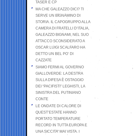
TASER E CP
MA CHE GALEAZZO DICI? TI
SERVE UN BIGNAMINO DI
STORIA. IL CAPOGRUPPO ALLA
CAMERA DI FRATELLI D’ITALIA,
GALEAZZO BIGNAMI, NEL SUO
ATTACCO SCONSIDERATO A
OSCAR LUIGI SCALFARO HA
DETTO UN BEL PO’ DI
CAZZATE
SIAMO FERMI AL GOVERNO
GIALLOVERDE: LA DESTRA
SULLA DIFESA È OSTAGGIO
DEI “PACIFISTI” LEGHISTI, LA
SINISTRA DEL PUTINIANO
CONTE
LE ONDATE DI CALORE DI
QUEST’ESTATE HANNO
PORTATO TEMPERATURE
RECORD IN TUTTA EUROPA E
UNA SICCITA’ MAI VISTA. I