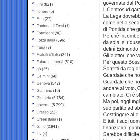
governate dal Pd
Fini
(821)
Il Centrosud gara
fioriere
(5)
La Lega dovrebbe
Fitto
(27)
come nella seco
Fontana di Trevi
(1)
di Pontida che g
Formigoni
(90)
Perchè incombe 
Forza Italia
(596)
da sola, si ridus
frana
(9)
definì Edmondo B
Fratelli d'Italia
(291)
Gli elettori che 
Per questo Bossi
Futuro e Libertà
(510)
Sorretti da ragio
g8
(25)
Guardate che non
Gelmini
(68)
Guardate che no
Genova
(542)
andare al voto. O
Giannino
(10)
cambiato. Ci è s
Giustizia
(5.784)
Ma poi, aggiungi
governo
(5.799)
suo partito ad ab
Grasso
(22)
Costringere alle d
Green Italia
(1)
E tutti i suoi uom
Grillo
(2.941)
finanziario, pubb
Sarebbe difficil
Idv
(4)