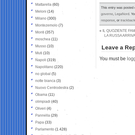
Mattarella
(60)
This entry was posted o
Meloni
(14)
governo
,
LegaNord
. Y
Milano
(300)
response
, or
trackbac
Montezemolo
(7)
«
IL QUOZIENTE FAM
Monti
(357)
LA RUSSA ARRIVA
moschea
(11)
Musso
(10)
Leave a Rep
Muti
(10)
You must be
log
Napoli
(319)
Napolitano
(220)
no global
(5)
notte bianca
(3)
Nuovo Centrodestra
(2)
Obama
(11)
olimpiadi
(40)
Oliveri
(4)
Pannella
(29)
Papa
(33)
Parlamento
(1.428)