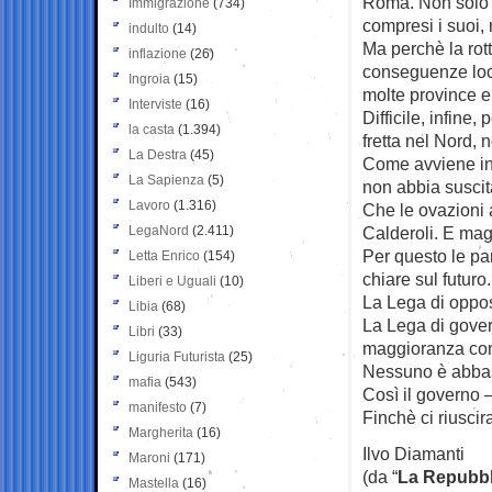
Roma. Non solo p
Immigrazione
(734)
compresi i suoi,
indulto
(14)
Ma perchè la rot
inflazione
(26)
conseguenze loca
Ingroia
(15)
molte province e
Interviste
(16)
Difficile, infine
la casta
(1.394)
fretta nel Nord, 
La Destra
(45)
Come avviene in t
La Sapienza
(5)
non abbia suscit
Lavoro
(1.316)
Che le ovazioni 
LegaNord
(2.411)
Calderoli. E mag
Per questo le par
Letta Enrico
(154)
chiare sul futuro.
Liberi e Uguali
(10)
La Lega di oppos
Libia
(68)
La Lega di gover
Libri
(33)
maggioranza cond
Liguria Futurista
(25)
Nessuno è abbast
mafia
(543)
Così il governo –
manifesto
(7)
Finchè ci riuscir
Margherita
(16)
Ilvo Diamanti
Maroni
(171)
(da “
La Repubbl
Mastella
(16)