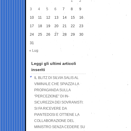
1
2
3
4
5
6
7
8
9
10
11
12
13
14
15
16
17
18
19
20
21
22
23
24
25
26
27
28
29
30
31
« Lug
Leggi gli ultimi articoli
inseriti
IL BLITZ DI SILVIA SALIS AL
VIMINALE CHE SPIAZZA LA
PROPAGANDA SULLA
“PERCEZIONE” DI IN-
SICUREZZA DEI SOVRANISTI:
SI FA RICEVERE DA
PIANTEDOSI E OTTIENE LA
COLLABORAZIONE DEL
MINISTRO SENZA CEDERE SU