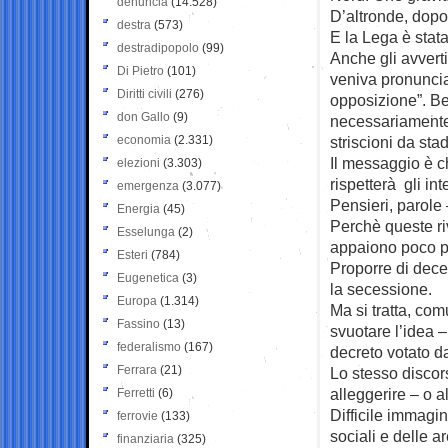
denuncia
(14.528)
D’altronde, dopo 
destra
(573)
E la Lega è stata
destradipopolo
(99)
Anche gli avverti
Di Pietro
(101)
veniva pronuncia
Diritti civili
(276)
opposizione”. Be
don Gallo
(9)
necessariamente i
economia
(2.331)
striscioni da st
Il messaggio è c
elezioni
(3.303)
rispetterà gli in
emergenza
(3.077)
Pensieri, parole –
Energia
(45)
Perchè queste ri
Esselunga
(2)
appaiono poco pr
Esteri
(784)
Proporre di dece
Eugenetica
(3)
la secessione.
Europa
(1.314)
Ma si tratta, com
Fassino
(13)
svuotare l’idea 
federalismo
(167)
decreto votato d
Ferrara
(21)
Lo stesso discors
alleggerire – o a
Ferretti
(6)
Difficile immagi
ferrovie
(133)
sociali e delle 
finanziaria
(325)