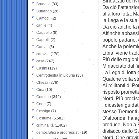
Sindacato del Nor
Brunetta
(83)
Da ciò l’attenzi
Burlando
(26)
alla loro lotta. M
Camogli
(2)
la Lega e la sua
canile
(4)
Da ciò anche la m
Cappello
(8)
Affinchè abbassin
popolo padano. Ar
Caprotti
(2)
Anche la polemica
Caritas
(6)
Libia, viene trad
carovita
(170)
Più delle ragion
casa
(247)
Minacciato dall’
Casini
(119)
La Lega di lotta 
Centrodestra in Liguria
(35)
Qualche volta st
Chiesa
(276)
Ai militanti di 
Cina
(10)
risposto promett
Comune
(342)
Nord. Più preci
Coop
(7)
I dicasteri guida
stesso Tremonti 
Cossiga
(7)
D’altronde, ha a
Costume
(5.581)
produce. Non a R
criminalità
(1.402)
distacco dallo St
democratici e progressisti
(19)
Nord. Che gravit