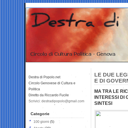
LE DUE LEGH
Destra di Popolo.net
E DI GOVER
Circolo Genovese di Cultura e
Politica
MA TRA LE RIC
Diretto da Riccardo Fucile
INTERESSI DI
Scrivici: destradipopolo@gmail.com
SINTESI
Categorie
100 giorni
(5)