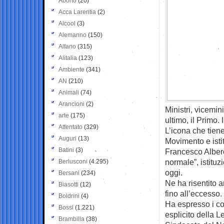
Aborto
(20)
Acca Larentia
(2)
Alcool
(3)
Alemanno
(150)
Alfano
(315)
Alitalia
(123)
Ambiente
(341)
AN
(210)
Animali
(74)
Arancioni
(2)
Ministri, vicemin
arte
(175)
ultimo, il Primo.
Attentato
(329)
L’icona che tien
Auguri
(13)
Movimento e isti
Batini
(3)
Francesco Alberon
normale”, istituz
Berlusconi
(4.295)
oggi.
Bersani
(234)
Ne ha risentito
Biasotti
(12)
fino all’eccesso.
Boldrini
(4)
Ha espresso i co
Bossi
(1.221)
esplicito della L
Brambilla
(38)