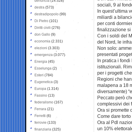
denuncia
(14.528)
sociali, 9 al fon
destra
(573)
In quest’ultima v
destradipopolo
(99)
miliardi a bilanc
Di Pietro
(101)
per conti dormie
Diritti civili
(276)
finalizzazione si
don Gallo
(9)
Con i soldi del 
economia
(2.331)
del Nord, le infra
Non solo: ammess
elezioni
(3.303)
presentati proget
emergenza
(3.077)
In pratica i fond
Energia
(45)
istituzionali. R
Esselunga
(2)
per i progetti ch
Esteri
(784)
Regioni che hanno
Eugenetica
(3)
malapena a 18 mil
Europa
(1.314)
diversamente) “e
Fassino
(13)
Peccato però che
federalismo
(167)
complessivi dei f
Ferrara
(21)
Ora si promette d
Come dare torto 
Ferretti
(6)
Ora al Pdl nazion
ferrovie
(133)
un 10% elettoral
finanziaria
(325)