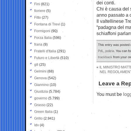
dei conti.
Fini
(821)
Chi è causa del 
fioriere
(5)
anno passato a c
Fitto
(27)
Il valtellinese T
Fontana di Trevi
(1)
“padagna del mag
Formigoni
(90)
schiaffoni parlam
Forza Italia
(596)
frana
(9)
This entry was posted o
Fratelli d'Italia
(291)
PdL
,
polizia
. You can f
trackback
from your ow
Futuro e Libertà
(510)
g8
(25)
«
IL MINISTRO MATT
Gelmini
(68)
NEL REGOLAMENT
Genova
(542)
Leave a Rep
Giannino
(10)
Giustizia
(5.784)
You must be
log
governo
(5.799)
Grasso
(22)
Green Italia
(1)
Grillo
(2.941)
Idv
(4)