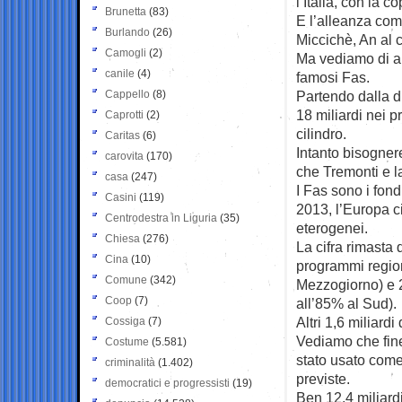
l’Italia, con la c
Brunetta
(83)
E l’alleanza com
Burlando
(26)
Miccichè, An al
Camogli
(2)
Ma vediamo di an
canile
(4)
famosi Fas.
Cappello
(8)
Partendo dalla d
18 miliardi nei 
Caprotti
(2)
cilindro.
Caritas
(6)
Intanto bisogner
carovita
(170)
che Tremonti e l
casa
(247)
I Fas sono i fond
Casini
(119)
2013, l’Europa ci 
Centrodestra in Liguria
(35)
eterogenei.
Chiesa
(276)
La cifra rimasta 
Cina
(10)
programmi regiona
Comune
(342)
Mezzogiorno) e 2
Coop
(7)
all’85% al Sud).
Altri 1,6 miliardi
Cossiga
(7)
Vediamo che fine 
Costume
(5.581)
stato usato com
criminalità
(1.402)
previste.
democratici e progressisti
(19)
Ben 12,4 miliardi