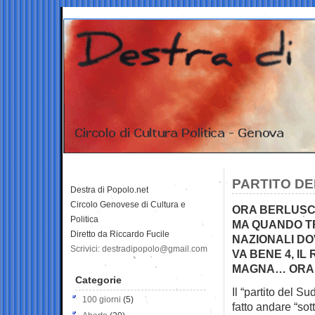
PARTITO DE
Destra di Popolo.net
Circolo Genovese di Cultura e
ORA BERLUSCO
Politica
MA QUANDO TR
Diretto da Riccardo Fucile
NAZIONALI DO
Scrivici: destradipopolo@gmail.com
VA BENE 4, I
MAGNA… ORA 
Categorie
Il “partito del S
100 giorni
(5)
fatto andare “sot