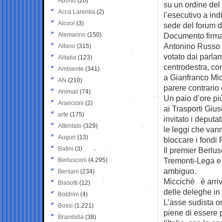
Aborto
(20)
su un ordine de
Acca Larentia
(2)
l’esecutivo a ind
Alcool
(3)
sede del forum d
Alemanno
(150)
Documento firma
Antonino Russo d
Alfano
(315)
votato dai parlam
Alitalia
(123)
centrodestra, com
Ambiente
(341)
a Gianfranco Mic
AN
(210)
parere contrario
Animali
(74)
Un paio d’ore più
Arancioni
(2)
ai Trasporti Gi
arte
(175)
invitato i deputat
Attentato
(329)
le leggi che van
Auguri
(13)
bloccare i fondi 
Batini
(3)
Il premier Berlus
Tremonti-Lega e
Berlusconi
(4.295)
ambiguo.
Bersani
(234)
Miccichè è arriva
Biasotti
(12)
delle deleghe in 
Boldrini
(4)
L’asse sudista o
Bossi
(1.221)
piene di essere 
Brambilla
(38)