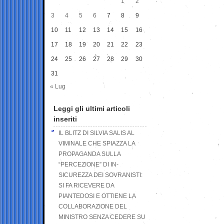
1
2
3
4
5
6
7
8
9
10
11
12
13
14
15
16
17
18
19
20
21
22
23
24
25
26
27
28
29
30
31
« Lug
Leggi gli ultimi articoli
inseriti
IL BLITZ DI SILVIA SALIS AL
VIMINALE CHE SPIAZZA LA
PROPAGANDA SULLA
“PERCEZIONE” DI IN-
SICUREZZA DEI SOVRANISTI:
SI FA RICEVERE DA
PIANTEDOSI E OTTIENE LA
COLLABORAZIONE DEL
MINISTRO SENZA CEDERE SU