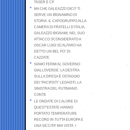
TASER E CP
MA CHE GALEAZZO DICI? TI
SERVE UN BIGNAMINO DI
STORIA. IL CAPOGRUPPO ALLA
CAMERA DI FRATELLI D’ITALIA,
GALEAZZO BIGNAMI, NEL SUO
ATTACCO SCONSIDERATO A
OSCAR LUIGI SCALFARO HA
DETTO UN BEL PO’ DI
CAZZATE
SIAMO FERMI AL GOVERNO
GIALLOVERDE: LA DESTRA
SULLA DIFESA È OSTAGGIO
DEI “PACIFISTI” LEGHISTI, LA
SINISTRA DEL PUTINIANO
CONTE
LE ONDATE DI CALORE DI
QUEST’ESTATE HANNO
PORTATO TEMPERATURE
RECORD IN TUTTA EUROPA E
UNA SICCITA’ MAI VISTA. I