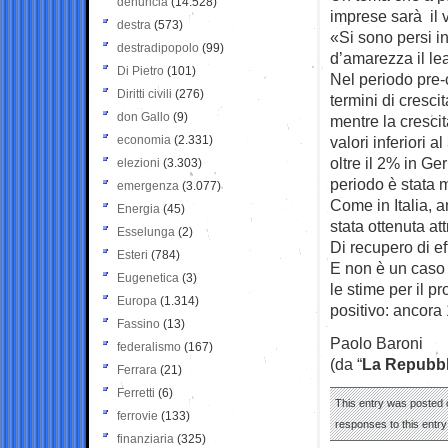
denuncia
(14.528)
imprese sarà il 
destra
(573)
«Si sono persi i
destradipopolo
(99)
d’amarezza il lea
Di Pietro
(101)
Nel periodo pre-c
Diritti civili
(276)
termini di cresci
don Gallo
(9)
mentre la crescit
economia
(2.331)
valori inferiori 
oltre il 2% in Ger
elezioni
(3.303)
periodo è stata 
emergenza
(3.077)
Come in Italia, a
Energia
(45)
stata ottenuta a
Esselunga
(2)
Di recupero di e
Esteri
(784)
E non è un caso 
Eugenetica
(3)
le stime per il
Europa
(1.314)
positivo: ancora 
Fassino
(13)
Paolo Baroni
federalismo
(167)
(da “
La Repubbl
Ferrara
(21)
Ferretti
(6)
This entry was posted o
ferrovie
(133)
responses to this entr
finanziaria
(325)