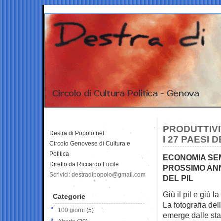
PRODUTTIVIT
Destra di Popolo.net
I 27 PAESI 
Circolo Genovese di Cultura e
Politica
ECONOMIA SEM
Diretto da Riccardo Fucile
PROSSIMO ANN
Scrivici: destradipopolo@gmail.com
DEL PIL
Giù il pil e giù l
Categorie
La fotografia del
100 giorni
(5)
emerge dalle stati