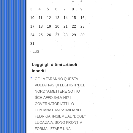
1
2
3
4
5
6
7
8
9
10
11
12
13
14
15
16
17
18
19
20
21
22
23
24
25
26
27
28
29
30
31
« Lug
Leggi gli ultimi articoli
inseriti
CE LA FARANNO QUESTA
VOLTA I PAVIDI LEGHISTI “DEL
NORD” A METTERE SOTTO
SCHIAFFO SALVINI? I
GOVERNATORI ATTILIO
FONTANA E MASSIMILIANO
FEDRIGA, INSIEME AL “DOGE”
LUCA ZAIA, SONO PRONTI A
FORMALIZZARE UNA