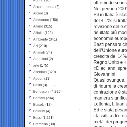
Aborto
(20)
oltremodo scons
Acca Larentia
(2)
Nel periodo 2001
Alcool
(3)
Pil in Italia è s
Alemanno
(150)
del 4,1%: si tratta
revisione delle s
Alfano
(315)
risultato più mode
Alitalia
(123)
economie europ
Ambiente
(341)
Basti pensare ch
AN
(210)
dell’Unione euro
Animali
(74)
crescita del 14%
Arancioni
(2)
Regno Unito e +
arte
(175)
«Dieci anni sprec
Attentato
(329)
Giovannini.
Auguri
(13)
Quasi ovunque, ri
Batini
(3)
di ridurre la cre
contrazione è st
Berlusconi
(4.295)
maniera significa
Bersani
(234)
Lettonia, Lituani
Biasotti
(12)
Ed è stata pesant
Boldrini
(4)
classifica di cre
Bossi
(1.221)
metà dei progres
Brambilla
(38)