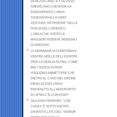
VENEZUELANO .IL COLOSSO
AMERICANO CHEVRON HA
RADDOPPIATO L’AREA
ASSEGNATA ALLA JOINT
VENTURE “PETROPIAR” NELLA
FASCIA DELL’ORINOCO,
L’AREA CHE OSPITA LE
MAGGIORI RISERVE MONDIALI
DI GREGGIO
LA GERMANIA SI CONFERMA IL
VENTRE MOLLE DELL’EUROPA
(PER LA GIOIA DI PUTIN). COME
MAI I TEDESCHI NON
VOGLIONO AMMETTERE CHE
DIETRO AL CASO DEL DRONE
PIENO DI ESPLOSIVO
RINVENUTO ALL’AEROPORTO
DI LIPSIA C’È LA RUSSIA?
GIULIANO FERRARA: ’CHE
COSA C’È SOTTO DIETRO
DAVANTI A LATO DEL “SIGNOR