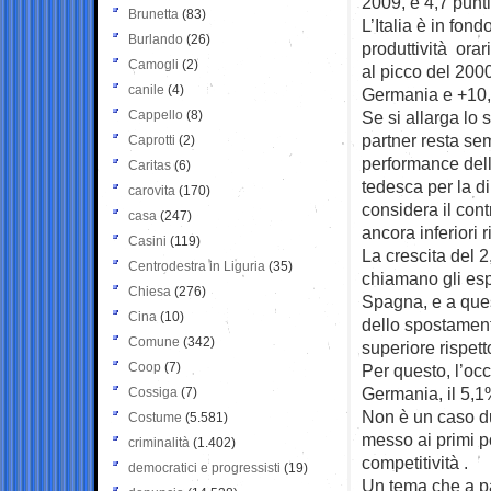
2009, e 4,7 punt
Brunetta
(83)
L’Italia è in fon
Burlando
(26)
produttività orar
Camogli
(2)
al picco del 200
canile
(4)
Germania e +10,
Cappello
(8)
Se si allarga lo 
partner resta se
Caprotti
(2)
performance dell’I
Caritas
(6)
tedesca per la d
carovita
(170)
considera il cont
casa
(247)
ancora inferiori
Casini
(119)
La crescita del 
Centrodestra in Liguria
(35)
chiamano gli espe
Chiesa
(276)
Spagna, e a ques
Cina
(10)
dello spostamento
Comune
(342)
superiore rispett
Coop
(7)
Per questo, l’occ
Germania, il 5,1
Cossiga
(7)
Non è un caso du
Costume
(5.581)
messo ai primi po
criminalità
(1.402)
competitività .
democratici e progressisti
(19)
Un tema che a pa