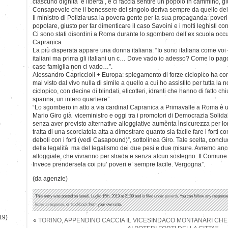
ciascuno dignità e libertà , e ci faccia sentire un popolo in cammino, gi
Consapevole che il benessere del singolo deriva sempre da quello della 
Il ministro di Polizia usa la povera gente per la sua propaganda: poveri c
popolare, giusto per far dimenticare il caso Savoini e i molti leghisti c
Ci sono stati disordini a Roma durante lo sgombero dell’ex scuola occu
Capranica
La più disperata appare una donna italiana: “Io sono italiana come voi 
italiani ma prima gli italiani un c… Dove vado io adesso? Come lo pago
case famiglia non ci vado…”.
Alessandro Capriccioli + Europa: spiegamento di forze ciclopico ha c
mai visto dal vivo nulla di simile a quello a cui ho assistito per tutta la
ciclopico, con decine di blindati, elicotteri, idranti che hanno di fatto 
spanna, un intero quartiere”.
“Lo sgombero in atto a via cardinal Capranica a Primavalle a Roma è 
Mario Giro già viceministro e oggi tra i promotori di Democrazia Solidal
)
senza aver previsto alternative alloggiative aumenta insicurezza per loro
tratta di una scorciatoia atta a dimostrare quanto sia facile fare i forti c
deboli con i forti (vedi Casapound)”, sottolinea Giro. Tale scelta, concl
della legalità ma del legalismo dei due pesi e due misure. Avremo an
alloggiate, che vivranno per strada e senza alcun sostegno. Il Comun
Invece prendersela coi piu’ poveri e’ sempre facile. Vergogna”.
(da agenzie)
This entry was posted on lunedì, Luglio 15th, 2019 at 21:09 and is filed under
povertà
. You can follow any response
leave a response
, or
trackback
from your own site.
19)
«
TORINO, APPENDINO CACCIA IL VICESINDACO MONTANARI CHE 