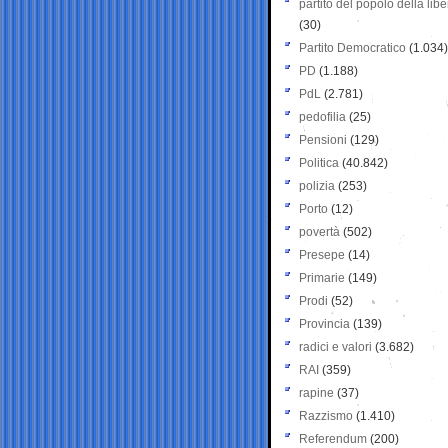
partito del popolo della libe
(30)
Partito Democratico
(1.034)
PD
(1.188)
PdL
(2.781)
pedofilia
(25)
Pensioni
(129)
Politica
(40.842)
polizia
(253)
Porto
(12)
povertà
(502)
Presepe
(14)
Primarie
(149)
Prodi
(52)
Provincia
(139)
radici e valori
(3.682)
RAI
(359)
rapine
(37)
Razzismo
(1.410)
Referendum
(200)