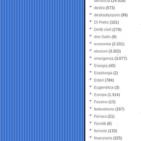
denuncia
(14.528)
destra
(573)
destradipopolo
(99)
Di Pietro
(101)
Diritti civili
(276)
don Gallo
(9)
economia
(2.331)
elezioni
(3.303)
emergenza
(3.077)
Energia
(45)
Esselunga
(2)
Esteri
(784)
Eugenetica
(3)
Europa
(1.314)
Fassino
(13)
federalismo
(167)
Ferrara
(21)
Ferretti
(6)
ferrovie
(133)
finanziaria
(325)