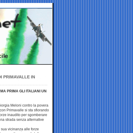
DI PRIMAVALLE IN
 MA PRIMA GLI ITALIANI UN
 Giorgia Meloni contro la povera
on Primavalle si sta sfiorando
 forze inaudito per sgomberare
 una strada senza alternative
sua vicinanza alle forze