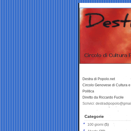
Destra di Popolo.net
Circolo Genovese di Cultura e
Politica
Diretto da Riccardo Fucile
Scrivici: destradipopolo@gma
Categorie
100 giorni
(5)