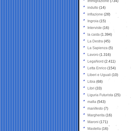
Immigrazione
(734)
indulto
(14)
inflazione
(26)
Ingroia
(15)
Interviste
(16)
la casta
(1.394)
La Destra
(45)
La Sapienza
(5)
Lavoro
(1.316)
LegaNord
(2.411)
Letta Enrico
(154)
Liberi e Uguali
(10)
Libia
(68)
Libri
(33)
Liguria Futurista
(25)
mafia
(543)
manifesto
(7)
Margherita
(16)
Maroni
(171)
Mastella
(16)