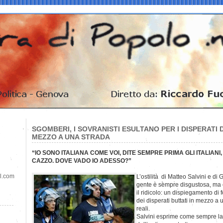
SGOMBERI, I SOVRANISTI ESULTANO PER I DISPERATI 
MEZZO A UNA STRADA
“IO SONO ITALIANA COME VOI, DITE SEMPRE PRIMA GLI ITALIANI,
CAZZO. DOVE VADO IO ADESSO?”
il.com
L’ostilità di Matteo Salvini e di
gente è sempre disgustosa, ma c
il ridicolo: un dispiegamento di
dei disperati buttati in mezzo a
reali.
Salvini esprime come sempre la 