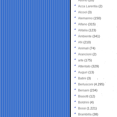
Aborto
(20)
Acca Larentia
(2)
Alcool
(3)
Alemanno
(150)
Alfano
(315)
Alitalia
(123)
Ambiente
(341)
AN
(210)
Animali
(74)
Arancioni
(2)
arte
(175)
Attentato
(329)
Auguri
(13)
Batini
(3)
Berlusconi
(4.295)
Bersani
(234)
Biasotti
(12)
Boldrini
(4)
Bossi
(1.221)
Brambilla
(38)