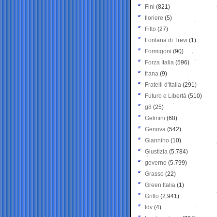
Fini
(821)
fioriere
(5)
Fitto
(27)
Fontana di Trevi
(1)
Formigoni
(90)
Forza Italia
(596)
frana
(9)
Fratelli d'Italia
(291)
Futuro e Libertà
(510)
g8
(25)
Gelmini
(68)
Genova
(542)
Giannino
(10)
Giustizia
(5.784)
governo
(5.799)
Grasso
(22)
Green Italia
(1)
Grillo
(2.941)
Idv
(4)