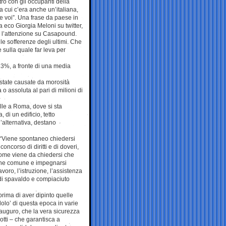
tro con gli occupanti della
a cui c’era anche un’italiana,
e voi”. Una frase da paese in
fa eco Giorgia Meloni su twitter,
e l’attenzione su Casapound.
e sofferenze degli ultimi. Che
 sulla quale far leva per
,13%, a fronte di una media
 state causate da morosità
 o assoluta al pari di milioni di
alle a Roma, dove si sta
di un edificio, tetto
n’alternativa, destano
 “Viene spontaneo chiedersi
oncorso di diritti e di doveri,
come viene da chiedersi che
 bene comune e impegnarsi
avoro, l’istruzione, l’assistenza
 di spavaldo e compiaciuto
prima di aver dipinto quelle
olo’ di questa epoca in varie
auguro, che la vera sicurezza
tti – che garantisca a