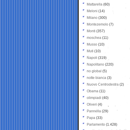
Mattarella
(60)
Meloni
(14)
Milano
(300)
Montezemolo
(7)
Monti
(357)
moschea
(11)
Musso
(10)
Muti
(10)
Napoli
(319)
Napolitano
(220)
no global
(5)
notte bianca
(3)
Nuovo Centrodestra
(2)
Obama
(11)
olimpiadi
(40)
Oliveri
(4)
Pannella
(29)
Papa
(33)
Parlamento
(1.428)