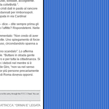
usto, solidale, accogliente.
collettività “.
risti dati in pasto al rancore
ondannati per rimborsopoli.
pata in via Cardinal
– dice – dite sempre prima gli
 l’affitto? Rispondetemi. Nelle
ommentato: “Non credo di aver
 notte. Uno spiegamento di forze
chiuso, circondandolo spanna a
uno scandalo”. Lo afferma
e. “Buttare in strada gente
 e per tutta la cittadinanza. Si
on i deboli nel mentre si è
ude Giro, “non va nel senso
cor più persone precariamente
e di Roma doveva opporsi.
s to this entry through the
RSS 2.0
feed. You can
ATTACCA: “ORMAI E’ LEGATA