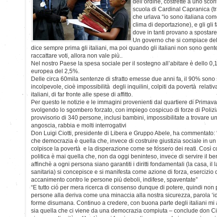
dell’ordine, costrette a uno scon
scuola di Cardinal Capranica (tr
che urlava “io sono italiana com
clima di deportazione), e gli gli 
dove in tanti provano a spostar
Un governo che si compiace dell
dice sempre prima gli italiani, ma poi quando gli italiani non sono gente
raccattare voti, allora non vale più..
Nel nostro Paese la spesa sociale per il sostegno all’abitare è dello 0
europea del 2,5%.
Delle circa 60mila sentenze di sfratto emesse due anni fa, il 90% sono
incolpevole, cioè impossibilità degli inquilini, colpiti da povertà relativa
italiani, di far fronte alle spese di affitto.
Per questo le notizie e le immagini provenienti dal quartiere di Primav
svolgendo lo sgombero forzato, con impiego cospicuo di forze di Polizia, 
provvisorio di 340 persone, inclusi bambini, impossibilitate a trovare u
angoscia, rabbia e molti interrogativi
Don Luigi Ciotti, presidente di Libera e Gruppo Abele, ha commentato:
che democrazia è quella che, invece di costruire giustizia sociale in un c
colpisce la povertà e la disperazione come se fossero dei reati. Così 
politica è mai quella che, non da oggi beninteso, invece di servire il
affinchè a ogni persona siano garantiti i diritti fondamentali (la casa, il l
sanitaria) si concepisce e si manifesta come azione di forza, esercizio
accanimento contro le persone più deboli, indifese, spaventate”
“E tutto ciò per mera ricerca di consenso dunque di potere, quindi non 
persone alla deriva come una minaccia alla nostra sicurezza, parola ‘id
forme disumana. Continuo a credere, con buona parte degli italiani mi 
sia quella che ci viene da una democrazia compiuta – conclude don Cio