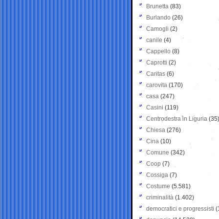
Brunetta
(83)
Burlando
(26)
Camogli
(2)
canile
(4)
Cappello
(8)
Caprotti
(2)
Caritas
(6)
carovita
(170)
casa
(247)
Casini
(119)
Centrodestra in Liguria
(35
Chiesa
(276)
Cina
(10)
Comune
(342)
Coop
(7)
Cossiga
(7)
Costume
(5.581)
criminalità
(1.402)
democratici e progressisti
(