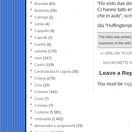
“Ho visto due don
Brunetta
(83)
Ci hanno fatto e
Burlando
(26)
che in auto”, scr
Camogli
(2)
canile
(4)
(da “Huffingtonpo
Cappello
(8)
This entry was posted 
Caprotti
(2)
responses to this entr
Caritas
(6)
carovita
(170)
«
I GRILLINI “SCO
casa
(247)
SALVINI METTE I
Casini
(119)
Centrodestra in Liguria
(35)
Leave a Rep
Chiesa
(276)
You must be
log
Cina
(10)
Comune
(342)
Coop
(7)
Cossiga
(7)
Costume
(5.581)
criminalità
(1.402)
democratici e progressisti
(19)