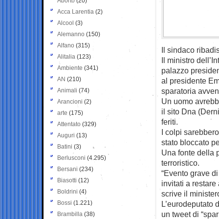
Aborto
(20)
Acca Larentia
(2)
Alcool
(3)
Alemanno
(150)
Alfano
(315)
Il sindaco ribadi
Alitalia
(123)
Il ministro dell’
Ambiente
(341)
palazzo presiden
AN
(210)
al presidente E
sparatoria avven
Animali
(74)
Un uomo avrebbe a
Arancioni
(2)
il sito Dna (Dern
arte
(175)
feriti.
Attentato
(329)
I colpi sarebbero
Auguri
(13)
stato bloccato p
Batini
(3)
Una fonte della p
Berlusconi
(4.295)
terroristico.
Bersani
(234)
“Evento grave di
Biasotti
(12)
invitati a restar
Boldrini
(4)
scrive il minister
Bossi
(1.221)
L’eurodeputato d
un tweet di “spari
Brambilla
(38)