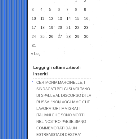
1
2
3
4
5
6
7
8
9
10
11
12
13
14
15
16
17
18
19
20
21
22
23
24
25
26
27
28
29
30
31
« Lug
Leggi gli ultimi articoli
inseriti
CERIMONIA MARCINELLE, I
SINDACATI BELGI SI VOLTANO
DI SPALLE AL DISCORSO DI LA
RUSSA: “NON VOGLIAMO CHE
LAVORATORI IMMIGRATI
ITALIANI CHE SONO MORTI
NEL NOSTRO PAESE SIANO
COMMEMORATI DA UN
ESTREMISTA DI DESTRA”