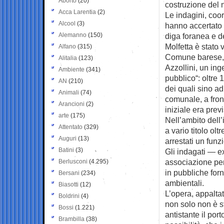
Aborto
(20)
costruzione del n
Acca Larentia
(2)
Le indagini, coor
Alcool
(3)
hanno accertato 
Alemanno
(150)
diga foranea e d
Molfetta è stato 
Alfano
(315)
Comune barese, a
Alitalia
(123)
Azzollini, un ing
Ambiente
(341)
pubblico“: oltre 
AN
(210)
dei quali sino ad
Animali
(74)
comunale, a front
Arancioni
(2)
iniziale era previ
arte
(175)
Nell’ambito dell
Attentato
(329)
a vario titolo olt
Auguri
(13)
arrestati un funz
Batini
(3)
Gli indagati — e
associazione per 
Berlusconi
(4.295)
in pubbliche forni
Bersani
(234)
ambientali.
Biasotti
(12)
L’opera, appalta
Boldrini
(4)
non solo non è s
Bossi
(1.221)
antistante il port
Brambilla
(38)