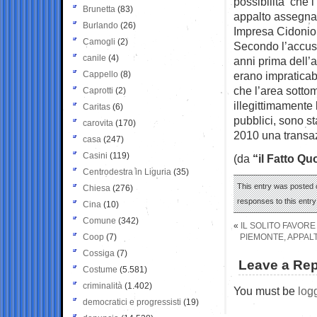
possibilità che i
Brunetta
(83)
appalto assegnat
Burlando
(26)
Impresa Cidonio
Camogli
(2)
Secondo l’accusa
canile
(4)
anni prima dell’a
Cappello
(8)
erano impraticab
che l’area sotto
Caprotti
(2)
illegittimamente 
Caritas
(6)
pubblici, sono st
carovita
(170)
2010 una transazi
casa
(247)
Casini
(119)
(da
“il Fatto Qu
Centrodestra in Liguria
(35)
This entry was posted o
Chiesa
(276)
responses to this entr
Cina
(10)
Comune
(342)
«
IL SOLITO FAVORE
Coop
(7)
PIEMONTE, APPALT
Cossiga
(7)
Leave a Rep
Costume
(5.581)
criminalità
(1.402)
You must be
log
democratici e progressisti
(19)