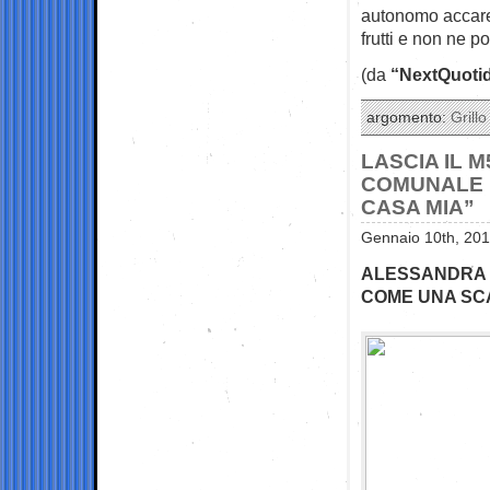
autonomo accarez
frutti e non ne p
(da
“NextQuotid
argomento:
Grillo
LASCIA IL 
COMUNALE D
CASA MIA”
Gennaio 10th, 201
ALESSANDRA R
COME UNA SCA