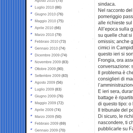
Agosto 2010
(75)
sindaca.
Luglio 2010
(86)
Nel racconto del
Giugno 2010
(76)
pomeriggio passat
Maggio 2010
(75)
alle richieste su
Aprile 2010
(66)
All’epoca sulla g
su quelle chat si
Marzo 2010
(79)
omissis; anche g
Febbraio 2010
(73)
cimici in Campido
Gennaio 2010
(74)
questo ieri si so
Dicembre 2009
(74)
Frongia, ora ass
Novembre 2009
(83)
conversazione: s
Ottobre 2009
(90)
Il problema è che
Settembre 2009
(83)
consiglieri di m
Agosto 2009
(56)
l’amministrazion
Luglio 2009
(83)
E ieri sera, duran
Giugno 2009
(76)
battage è riparti
Maggio 2009
(72)
di questo tipo: o
Il tribunale del 
Aprile 2009
(74)
Di sicuro, le ric
Marzo 2009
(50)
nascondere, ti c
Febbraio 2009
(69)
pubblicarle su F
Gennaio 2009
(70)