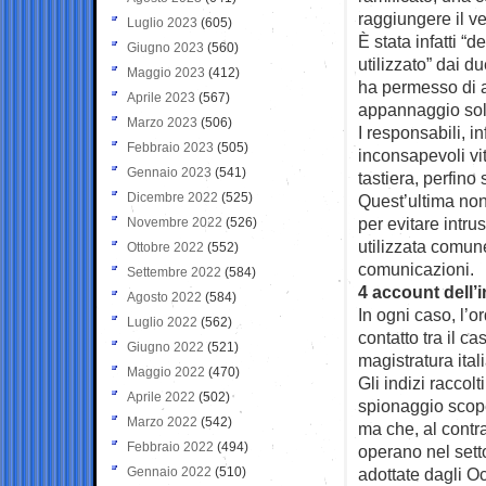
raggiungere il ver
Luglio 2023
(605)
È stata infatti “
Giugno 2023
(560)
utilizzato” dai d
Maggio 2023
(412)
ha permesso di a
Aprile 2023
(567)
appannaggio solo
Marzo 2023
(506)
I responsabili, in
Febbraio 2023
(505)
inconsapevoli vit
Gennaio 2023
(541)
tastiera, perfino
Dicembre 2022
(525)
Quest’ultima non 
per evitare intrus
Novembre 2022
(526)
utilizzata comun
Ottobre 2022
(552)
comunicazioni.
Settembre 2022
(584)
4 account dell’
Agosto 2022
(584)
In ogni caso, l’o
Luglio 2022
(562)
contatto tra il ca
Giugno 2022
(521)
magistratura ital
Maggio 2022
(470)
Gli indizi raccol
Aprile 2022
(502)
spionaggio scoper
Marzo 2022
(542)
ma che, al contra
Febbraio 2022
(494)
operano nel setto
Gennaio 2022
(510)
adottate dagli O