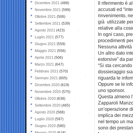
Il riferimento è 
Dicembre 2021
(488)
accusati ed “inte
Novembre 2021
(599)
rinvenimento, nel
Ottobre 2021
(506)
già utilizzate pe
Settembre 2021
(539)
relative alla cos
Agosto 2021
(423)
In ogni caso, pre
Luglio 2021
(577)
procedimenti pen
Giugno 2021
(559)
Nessuna attività
Maggio 2021
(556)
Un altro dato in
Aprile 2021
(506)
estorsive” da par
Marzo 2021
(647)
“Si sta cercando 
dossieraggio sia
Febbraio 2021
(570)
riguarda le infor
Gennaio 2021
(605)
Oppure se le info
Dicembre 2020
(619)
uno sponsor.
Novembre 2020
(575)
Questa almeno l’
Ottobre 2020
(638)
Zapparoli Manzoni
Settembre 2020
(465)
un’operazione di 
Agosto 2020
(588)
implica dei mezzi
Luglio 2020
(597)
nel tempo un mal
Giugno 2020
(580)
sono dei prestan
Maggio 2020
(618)