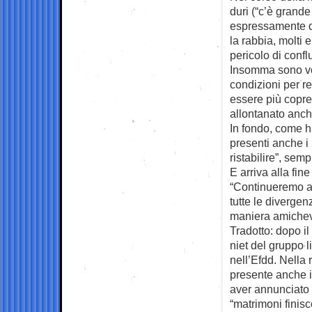
duri (“c’è grande
espressamente d
la rabbia, molti 
pericolo di confl
Insomma sono vol
condizioni per r
essere più copre
allontanato anche
In fondo, come h
presenti anche i
ristabilire”, semp
E arriva alla fin
“Continueremo a 
tutte le divergen
maniera amichev
Tradotto: dopo il 
niet del gruppo li
nell’Efdd. Nella 
presente anche i
aver annunciato 
“matrimoni finis