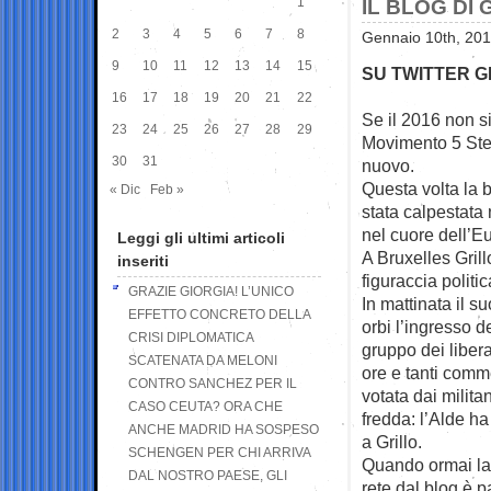
1
IL BLOG DI
2
3
4
5
6
7
8
Gennaio 10th, 201
9
10
11
12
13
14
15
SU TWITTER G
16
17
18
19
20
21
22
Se il 2016 non si
23
24
25
26
27
28
29
Movimento 5 Ste
30
31
nuovo.
Questa volta la 
« Dic
Feb »
stata calpestata 
nel cuore dell’E
Leggi gli ultimi articoli
A Bruxelles Gril
inseriti
figuraccia politi
GRAZIE GIORGIA! L’UNICO
In mattinata il s
EFFETTO CONCRETO DELLA
orbi l’ingresso d
CRISI DIPLOMATICA
gruppo dei liber
SCATENATA DA MELONI
ore e tanti comme
CONTRO SANCHEZ PER IL
votata dai militan
CASO CEUTA? ORA CHE
fredda: l’Alde ha
ANCHE MADRID HA SOSPESO
a Grillo.
SCHENGEN PER CHI ARRIVA
Quando ormai la f
DAL NOSTRO PAESE, GLI
rete dal blog è pa