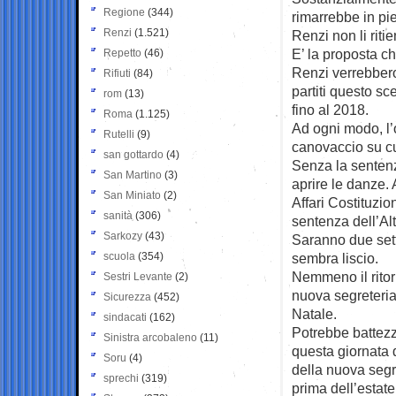
Regione
(344)
rimarrebbe in pi
Renzi
(1.521)
Renzi non li ritie
E’ la proposta 
Repetto
(46)
Renzi verrebbero
Rifiuti
(84)
partiti questo sc
rom
(13)
fino al 2018.
Roma
(1.125)
Ad ogni modo, l’
Rutelli
(9)
canovaccio su cui
san gottardo
(4)
Senza la sentenz
San Martino
(3)
aprire le danze.
San Miniato
(2)
Affari Costituzio
sanità
(306)
sentenza dell’Al
Sarkozy
(43)
Saranno due setti
scuola
(354)
sembra liscio.
Nemmeno il ritor
Sestri Levante
(2)
nuova segreteria
Sicurezza
(452)
Natale.
sindacati
(162)
Potrebbe battezz
Sinistra arcobaleno
(11)
questa giornata 
Soru
(4)
della nuova segr
sprechi
(319)
prima dell’estate