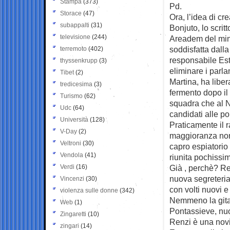
Stampa
(373)
Pd.
Storace
(47)
Ora, l’idea di cr
subappalti
(31)
Bonjuto, lo scrit
televisione
(244)
Areadem del mini
soddisfatta dall
terremoto
(402)
responsabile Est
thyssenkrupp
(3)
eliminare i parla
Tibet
(2)
Martina, ha liber
tredicesima
(3)
fermento dopo il
Turismo
(62)
squadra che al N
Udc
(64)
candidati alle pol
Università
(128)
Praticamente il 
V-Day
(2)
maggioranza non
Veltroni
(30)
capro espiatorio 
Vendola
(41)
riunita pochissi
Verdi
(16)
Già , perchè? Re
nuova segreteria.
Vincenzi
(30)
con volti nuovi 
violenza sulle donne
(342)
Nemmeno la gita
Web
(1)
Pontassieve, nuov
Zingaretti
(10)
Renzi è una novi
zingari
(14)