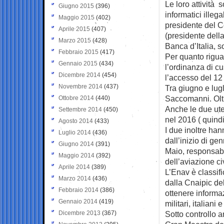
Le loro attività 
Giugno 2015
(396)
informatici illeg
Maggio 2015
(402)
presidente del Co
Aprile 2015
(407)
(presidente dell
Marzo 2015
(428)
Banca d’Italia, 
Febbraio 2015
(417)
Per quanto rigua
Gennaio 2015
(434)
l’ordinanza di c
Dicembre 2014
(454)
l’accesso del 12
Novembre 2014
(437)
Tra giugno e lug
Saccomanni. Oltr
Ottobre 2014
(440)
Anche le due ute
Settembre 2014
(450)
nel 2016 ( quindi
Agosto 2014
(433)
I due inoltre han
Luglio 2014
(436)
dall’inizio di g
Giugno 2014
(391)
Maio, responsabi
Maggio 2014
(392)
dell’aviazione ci
Aprile 2014
(389)
L’Enav è classifi
Marzo 2014
(436)
dalla Cnaipic de
Febbraio 2014
(386)
ottenere informazi
Gennaio 2014
(419)
militari, italiani e
Dicembre 2013
(367)
Sotto controllo a