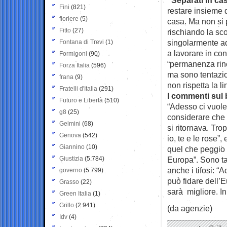
Fini
(821)
restare insieme d
fioriere
(5)
casa. Ma non si 
Fitto
(27)
rischiando la sc
singolarmente ad 
Fontana di Trevi
(1)
a lavorare in con
Formigoni
(90)
“permanenza rine
Forza Italia
(596)
ma sono tentazio
frana
(9)
non rispetta la l
Fratelli d'Italia
(291)
I commenti sul 
Futuro e Libertà
(510)
“Adesso ci vuole
g8
(25)
considerare che 
Gelmini
(68)
si ritornava. Tro
Genova
(542)
io, te e le rose”
Giannino
(10)
quel che peggio p
Giustizia
(5.784)
Europa”. Sono ta
anche i tifosi: “
governo
(5.799)
può fidare dell’
Grasso
(22)
sarà migliore. In 
Green Italia
(1)
Grillo
(2.941)
(da agenzie)
Idv
(4)