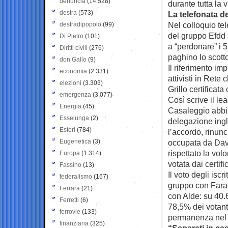
denuncia
(14.528)
durante tutta la
destra
(573)
La telefonata d
Nel colloquio te
destradipopolo
(99)
del gruppo Efdd 
Di Pietro
(101)
a “perdonare” i 
Diritti civili
(276)
paghino lo scott
don Gallo
(9)
Il riferimento imp
economia
(2.331)
attivisti in Rete
elezioni
(3.303)
Grillo certificata
emergenza
(3.077)
Così scrive il l
Energia
(45)
Casaleggio abbi
Esselunga
(2)
delegazione ingl
Esteri
(784)
l’accordo, rinunc
Eugenetica
(3)
occupata da Davi
rispettato la vo
Europa
(1.314)
votata dai certif
Fassino
(13)
Il voto degli iscr
federalismo
(167)
gruppo con Farag
Ferrara
(21)
con Alde: su 40.65
Ferretti
(6)
78,5% dei votanti
ferrovie
(133)
permanenza nel gr
finanziaria
(325)
“Separati in ca