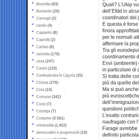
Quali? L’Ukip vuo
Brunetta
(83)
dell’Efdd in alc
Burlando
(26)
coordinatori del g
Camogli
(2)
E questa è forse
canile
(4)
finora approfitta
Cappello
(8)
per le normali at
Caprotti
(2)
affermare la pro
Caritas
(6)
Tra gli eurodeput
carovita
(170)
coordinamento de
casa
(247)
Envi (ambiente) 
Casini
(119)
in particolare di d
Centrodestra in Liguria
(35)
Si tratta delle c
più da quelle dei
Chiesa
(276)
Ma si può anche
Cina
(10)
più euroscettich
Comune
(342)
dell’immigrazion
Coop
(7)
questioni politi
Cossiga
(7)
L’esatto contrari
Costume
(5.581)
naufragato con l
criminalità
(1.402)
Farage avrebbe a
democratici e progressisti
(19)
definito partico