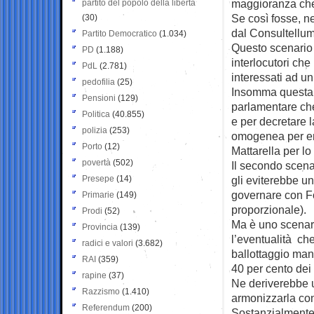
maggioranza che 
partito del popolo della libertà
Se così fosse, n
(30)
dal Consultellum
Partito Democratico
(1.034)
Questo scenario
PD
(1.188)
interlocutori che
PdL
(2.781)
interessati ad un
pedofilia
(25)
Insomma questa s
Pensioni
(129)
parlamentare che
Politica
(40.855)
e per decretare 
polizia
(253)
omogenea per en
Porto
(12)
Mattarella per lo
povertà
(502)
Il secondo scena
Presepe
(14)
gli eviterebbe u
governare con Fo
Primarie
(149)
proporzionale).
Prodi
(52)
Ma è uno scenari
Provincia
(139)
l’eventualità che
radici e valori
(3.682)
ballottaggio man
RAI
(359)
40 per cento dei
rapine
(37)
Ne deriverebbe u
Razzismo
(1.410)
armonizzarla con
Referendum
(200)
Sostanzialmente