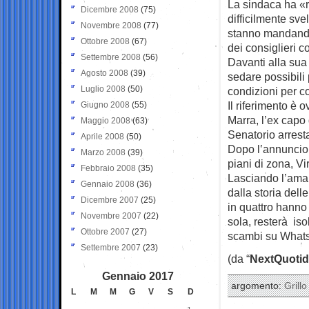
La sindaca ha «re
Dicembre 2008
(75)
difficilmente sve
Novembre 2008
(77)
stanno mandando i
Ottobre 2008
(67)
dei consiglieri
Settembre 2008
(56)
Davanti alla sua 
Agosto 2008
(39)
sedare possibili
Luglio 2008
(50)
condizioni per cos
Il riferimento è 
Giugno 2008
(55)
Marra, l’ex capo
Maggio 2008
(63)
Senatorio arrest
Aprile 2008
(50)
Dopo l’annuncio 
Marzo 2008
(39)
piani di zona, Vi
Febbraio 2008
(35)
Lasciando l’amaro
Gennaio 2008
(36)
dalla storia del
Dicembre 2007
(25)
in quattro hanno 
Novembre 2007
(22)
sola, resterà is
Ottobre 2007
(27)
scambi su Whats
Settembre 2007
(23)
(da “
NextQuotid
Gennaio 2017
argomento:
Grillo
L
M
M
G
V
S
D