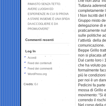
che non avrà inte
RIMASTO SENZA TETTO.
Tuttavia aderend
AVERE LUOGHI ED
completamente la 
ESPERIENZE IN CUI SI PROVA
I Non Iscritti d
A STARE INSIEME È UNA SFIDA
Gruppo misto del
DA ACCOGLIERE E DA
delegazione di e
PROMUOVERE”
praticamente null
sulle politiche a
Commenti recenti
l’attività della d
comunicazione.
Beppe Grillo tra
Log In
non si placata aff
Accedi
Dal canto loro i 
Feed dei contenuti
che ha voluto pa
Feed dei commenti
formalmente facc
WordPress.org
più le condizioni
per noi è un da
Credits:
G.I
Pedicini fa part
mossa di Grillo 
movimento: “Si è 
correndo il risc
Nel corso della r