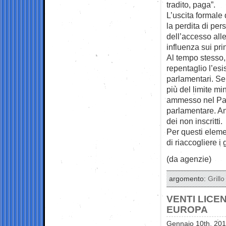
tradito, paga”.
L’uscita formale
la perdita di per
dell’accesso all
influenza sui pri
Al tempo stesso, 
repentaglio l’es
parlamentari. Se
più del limite mi
ammesso nel Par
parlamentare. Anc
dei non inscritti.
Per questi eleme
di riaccogliere i gr
(da agenzie)
argomento:
Grillo
VENTI LICEN
EUROPA
Gennaio 10th, 201