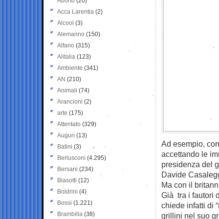
Aborto
(20)
Acca Larentia
(2)
Alcool
(3)
Alemanno
(150)
Alfano
(315)
Alitalia
(123)
Ambiente
(341)
AN
(210)
Animali
(74)
Arancioni
(2)
arte
(175)
Attentato
(329)
Auguri
(13)
Ad esempio, come
Batini
(3)
accettando le imm
Berlusconi
(4.295)
presidenza del g
Bersani
(234)
Davide Casaleggi
Biasotti
(12)
Ma con il britanni
Boldrini
(4)
Già tra i fautori 
Bossi
(1.221)
chiede infatti di
Brambilla
(38)
grillini nel suo g