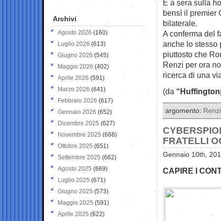
E a sera sulla ho
bensì il premier
Archivi
bilaterale.
Agosto 2026
(160)
A conferma del f
anche lo stesso 
Luglio 2026
(613)
piuttosto che R
Giugno 2026
(545)
Renzi per ora no
Maggio 2026
(402)
ricerca di una vi
Aprile 2026
(591)
Marzo 2026
(641)
(da
“Huffington
Febbraio 2026
(617)
argomento:
Renzi
Gennaio 2026
(652)
Dicembre 2025
(627)
CYBERSPIONA
Novembre 2025
(668)
FRATELLI 
Ottobre 2025
(651)
Gennaio 10th, 201
Settembre 2025
(662)
Agosto 2025
(669)
CAPIRE I CONT
Luglio 2025
(671)
Giugno 2025
(573)
Maggio 2025
(591)
Aprile 2025
(622)