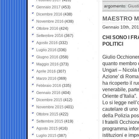
argomento:
Giusti
Gennaio 2017
(453)
Dicembre 2016
(438)
MAESTRO MA
Novembre 2016
(438)
Gennaio 10th, 201
Ottobre 2016
(424)
Settembre 2016
(367)
CHI SONO I F
Agosto 2016
(332)
POLITICI
Luglio 2016
(336)
Giulio Occhionero
Giugno 2016
(358)
quanto membro d
Maggio 2016
(373)
Ungari – Nicola 
Aprile 2016
(307)
Azione’ di Roma,
Marzo 2016
(369)
ha ricoperto il r
Febbraio 2016
(335)
venerabile, part
Gennaio 2016
(404)
Oriente d’Italia”.
Dicembre 2015
(412)
Lo si legge nell
Novembre 2015
(401)
cautelare di uno 
Ottobre 2015
(422)
della Polizia pos
Settembre 2015
(419)
I fratelli Occhi
programma inform
Agosto 2015
(416)
istituzioni e imp
Luglio 2015
(387)