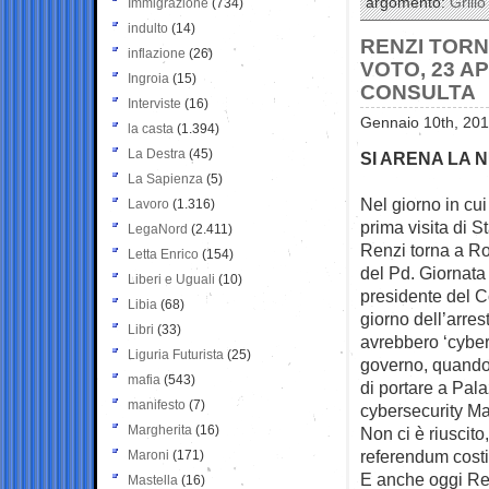
argomento:
Grillo
Immigrazione
(734)
indulto
(14)
RENZI TORN
inflazione
(26)
VOTO, 23 AP
Ingroia
(15)
CONSULTA
Interviste
(16)
Gennaio 10th, 201
la casta
(1.394)
La Destra
(45)
SI ARENA LA 
La Sapienza
(5)
Nel giorno in cui
Lavoro
(1.316)
prima visita di St
LegaNord
(2.411)
Renzi torna a Ro
Letta Enrico
(154)
del Pd. Giornata
Liberi e Uguali
(10)
presidente del C
Libia
(68)
giorno dell’arrest
Libri
(33)
avrebbero ‘cybers
Liguria Futurista
(25)
governo, quando 
mafia
(543)
di portare a Pala
manifesto
(7)
cybersecurity Ma
Margherita
(16)
Non ci è riuscito
referendum costi
Maroni
(171)
E anche oggi Ren
Mastella
(16)