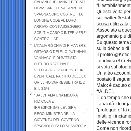
ITALIANI CHE HANNO DECISO
“L’establishment
DI PASSARE LE VACANZE IN
Questa volta però
SPAGNA SONO COSTRETTI A
su Twitter #estab
LUNGHE CODE AL LORO
scusa utilizzata d
ARRIVO, CON PASSEGGERI
Associato a ques
SCELTI A CASO O INTERI AEREI
argomento più dis
CONTROLLATI
Su questo tema si
L’ITALIA RISCHIA DI RIMANERE
sulla debacle di 
OSTAGGIO DEI FILO-PUTINIANI
Il profilo @Koti
VANNACCI E DI BATTISTA.
condivisi (87 ret
FUTURO NAZIONALE
si vota sul blog 
VELEGGIA SOPRA IL 7% E UN
Un altro account
EVENTUALE PARTITO DELL’EX
postato il seguen
GRILLINO VARREBBE TRA IL 2
Maio: è caduto da
E IL 3.5%
#ALDE”.
“DALL’ITALIA UNA MISURA
È da tempo che r
RIDICOLA E
capacità di org
IRRESPONSABILE”: SIRA
“proteggere” la 
REGO, MINISTRA DELLA
Infatti gli incia
GIOVENTÙ DEL GOVERNO
delle vicende ro
SPAGNOLO, FA LO SHAMPOO A
Come non ricorda