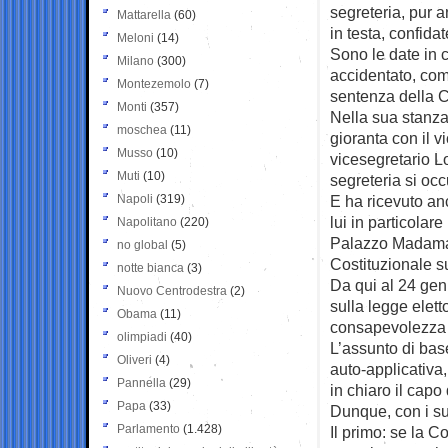
segreteria, pur 
Mattarella
(60)
in testa, confidat
Meloni
(14)
Sono le date in c
Milano
(300)
accidentato, com
Montezemolo
(7)
sentenza della Co
Monti
(357)
Nella sua stanza 
moschea
(11)
gioranta con il v
Musso
(10)
vicesegretario 
Muti
(10)
segreteria si oc
Napoli
(319)
E ha ricevuto a
lui in particolar
Napolitano
(220)
Palazzo Madama. 
no global
(5)
Costituzionale su
notte bianca
(3)
Da qui al 24 gen
Nuovo Centrodestra
(2)
sulla legge elett
Obama
(11)
consapevolezza 
olimpiadi
(40)
L’assunto di bas
Oliveri
(4)
auto-applicativa
Pannella
(29)
in chiaro il capo
Papa
(33)
Dunque, con i suo
Parlamento
(1.428)
Il primo: se la C