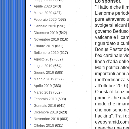
Lo sponsor.
Aprile 2020
(643)
”Il fatto è che i
L’enorme periodo
Marzo 2020
(437)
pure attraverso u
Febbraio 2020
(593)
svolgersi alcuni i
Gennaio 2020
(596)
governo Berluscon
Dicembre 2019
(542)
vaticana e il ca
Novembre 2019
(316)
riguardato alcun
Ottobre 2019
(631)
Bonus Pastor del
Settembre 2019
(617)
l’ex cardinale vi
Agosto 2019
(639)
linea d’aria dall
Luglio 2019
(654)
Molti politici at
Giugno 2019
(598)
importanti anni a
(nell’ordinanza si
Maggio 2019
(527)
all’ottobre 2016)
Aprile 2019
(383)
Questa dilatazion
Marzo 2019
(562)
primo è che qual
Febbraio 2019
(598)
modo che rimanes
Gennaio 2019
(641)
che non sono nel
Dicembre 2018
(623)
hacking”. Tra i 
Novembre 2018
(603)
eyepyramid.com,
Ottobre 2018
(631)
neanche una pers