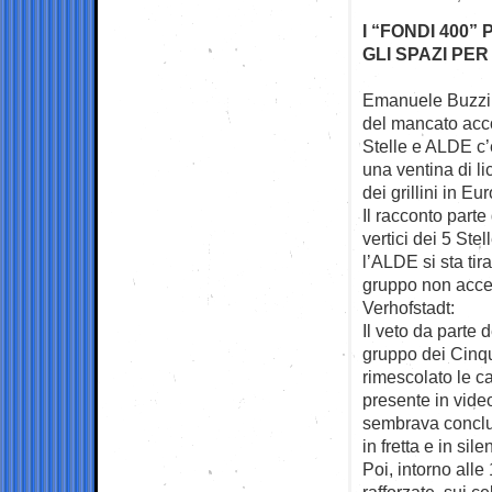
I “FONDI 400”
GLI SPAZI PER
Emanuele Buzzi su
del mancato acc
Stelle e ALDE c’
una ventina di li
dei grillini in Eu
Il racconto parte
vertici dei 5 St
l’ALDE si sta tir
gruppo non accet
Verhofstadt:
Il veto da parte 
gruppo dei Cinqu
rimescolato le c
presente in vide
sembrava conclu
in fretta e in sil
Poi, intorno alle
rafforzate, sui c