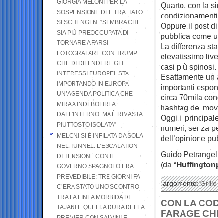
GIORGIA MELONI PER LA
Quarto, con la s
SOSPENSIONE DEL TRATTATO
condizionamenti 
SI SCHENGEN: “SEMBRA CHE
Oppure il post di
SIA PIÙ PREOCCUPATA DI
pubblica come un d
TORNARE A FARSI
La differenza sta
FOTOGRAFARE CON TRUMP
elevatissimo live
CHE DI DIFENDERE GLI
casi più spinosi.
INTERESSI EUROPEI. STA
Esattamente un an
IMPORTANDO IN EUROPA
importanti espone
UN’AGENDA POLITICA CHE
circa 70mila cond
MIRA A INDEBOLIRLA
hashtag del mov
DALL’INTERNO. MA È RIMASTA
Oggi il principal
PIUTTOSTO ISOLATA”
numeri, senza pe
MELONI SI È INFILATA DA SOLA
dell’opinione pub
NEL TUNNEL. L’ESCALATION
Guido Petrangel
DI TENSIONE CON IL
(da “
Huffington
GOVERNO SPAGNOLO ERA
PREVEDIBILE: TRE GIORNI FA
argomento:
Grillo
C’ERA STATO UNO SCONTRO
TRA LA LINEA MORBIDA DI
CON LA COD
TAJANI E QUELLA DURA DELLA
FARAGE CHE
PREMIER CON SALVINI E