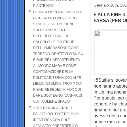
Gennaio 10th, 201
PIANTEDOSI
DE ANGELIS: “LA RISPOSTA DI
E ALLA FINE I
GIORGIA MELONI A PEDRO
FARSA (PER OR
SANCHEZ SI COMPRENDE
SOLO CON LA LENTE
DELL’IDEOLOGIA E DEL
CALCOLO: LE POLITICHE
DELL’IMMIGRAZIONE COME
TERRENO IDENTITARIO SU CUI
RIBADIRE L’APPARTENENZA
AL MONDO MAGA E COME
CONTINUAZIONE DELLA
POLITICA INTERNA CON ALTRI
I 5Stelle si trov
MEZZI. INSOMMA, TRUMP CUI
non hanno apprez
RIBADIRE FEDELTÀ, VOX CUI
in Ue, ma anche 
DARE SOSTEGNO, VANNACCI
Per questo, per e
CUI TOGLIERE SPAZIO”
cenere e ha chia
“CRISTO NON ABITA NEI
rimanere nel gru
PALAZZI DEL POTERE, MA SI
avesse detto che
IDENTIFICA CON CHI È
anni e mezzo sen
AFFAMATO, FORESTIERO O