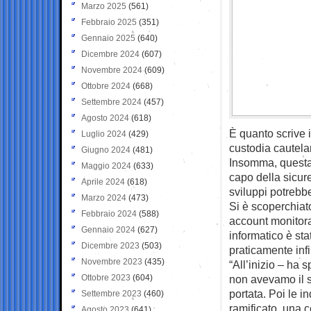
Marzo 2025
(561)
Febbraio 2025
(351)
Gennaio 2025
(640)
Dicembre 2024
(607)
Novembre 2024
(609)
Ottobre 2024
(668)
Settembre 2024
(457)
Agosto 2024
(618)
È quanto scrive 
Luglio 2024
(429)
custodia cautela
Giugno 2024
(481)
Insomma, questa 
Maggio 2024
(633)
capo della sicur
Aprile 2024
(618)
sviluppi potrebb
Marzo 2024
(473)
Si è scoperchiat
Febbraio 2024
(588)
account monitorat
Gennaio 2024
(627)
informatico è st
Dicembre 2023
(503)
praticamente infi
Novembre 2023
(435)
“All’inizio – ha 
Ottobre 2023
(604)
non avevamo il s
portata. Poi le 
Settembre 2023
(460)
ramificato, una c
Agosto 2023
(641)