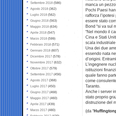
Settembre 2018
(586)
manca un pezzo
Agosto 2018
(362)
Pochi Paesi hann
Luglio 2018
(562)
rafforza l’ipotes
essere stato com
Giugno 2018
(563)
Bond “si va sul 
Maggio 2018
(634)
“Nel mondo il ca
Aprile 2018
(547)
Cina e Stati Unit
Marzo 2018
(599)
scala industrial
Febbraio 2018
(571)
Una dei due arre
Gennaio 2018
(607)
essendo nata negl
Dicembre 2017
(578)
d’origini. Entramb
Novembre 2017
(632)
L’ingegnere nucl
Ottobre 2017
(579)
istituzioni finan
Settembre 2017
(456)
quale fanno parte
come consulente 
Agosto 2017
(368)
Taranto.
Luglio 2017
(450)
Anche i server in
Giugno 2017
(468)
stato proprio gra
Maggio 2017
(460)
distruzione del m
Aprile 2017
(439)
Marzo 2017
(480)
(da “
Huffington
Febbraio 2017
(420)