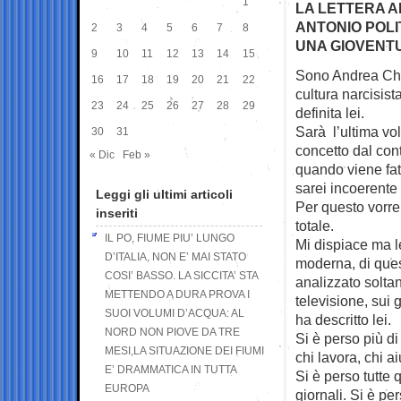
1
LA LETTERA AL
ANTONIO POLIT
2
3
4
5
6
7
8
UNA GIOVENTU
9
10
11
12
13
14
15
Sono Andrea Chim
16
17
18
19
20
21
22
cultura narcisist
23
24
25
26
27
28
29
definita lei.
Sarà l’ultima vo
30
31
concetto dal cont
« Dic
Feb »
quando viene fatto
sarei incoerente 
Leggi gli ultimi articoli
Per questo vorrei
inseriti
totale.
IL PO, FIUME PIU’ LUNGO
Mi dispiace ma l
D’ITALIA, NON E’ MAI STATO
moderna, di ques
COSI’ BASSO. LA SICCITA’ STA
analizzato soltant
METTENDO A DURA PROVA I
televisione, sui 
SUOI VOLUMI D’ACQUA: AL
ha descritto lei.
NORD NON PIOVE DA TRE
Si è perso più di
MESI,LA SITUAZIONE DEI FIUMI
chi lavora, chi ai
E’ DRAMMATICA IN TUTTA
Si è perso tutte 
EUROPA
giornali. Si è pe