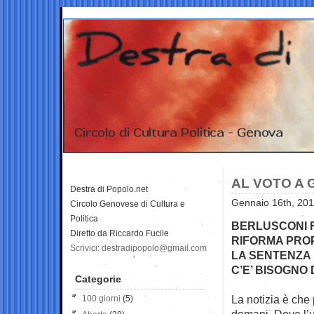
AL VOTO A 
Destra di Popolo.net
Gennaio 16th, 201
Circolo Genovese di Cultura e
Politica
BERLUSCONI F
Diretto da Riccardo Fucile
RIFORMA PROP
Scrivici: destradipopolo@gmail.com
LA SENTENZA
C’E’ BISOGNO
Categorie
La notizia è che 
100 giorni
(5)
domani. Dove l’