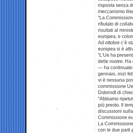
risposta senza du
meccanismo ille
“La Commissione 
rifiutato di colla
risultati al mini
europea, e color
Ad ottobre c’è s
europea si è att
“L’Ue ha presenta
delle nostre. Ha 
— ha continuato 
gennaio, inizi fe
vi è nessuna pos
commissione Ue”,
Dobrindt di chied
“Abbiamo ripetuta
più presto. Il t
discussioni sulla
Commissione eur
La Commissione e
con le due parti 