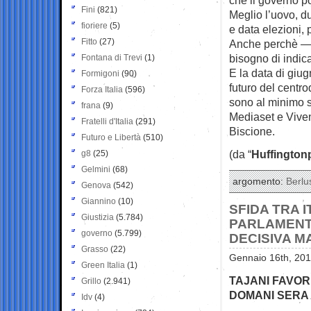
Fini
(821)
Meglio l’uovo, d
fioriere
(5)
e data elezioni, p
Fitto
(27)
Anche perchè — 
bisogno di indica
Fontana di Trevi
(1)
E la data di giug
Formigoni
(90)
futuro del centro
Forza Italia
(596)
sono al minimo s
frana
(9)
Mediaset e Viven
Fratelli d'Italia
(291)
Biscione.
Futuro e Libertà
(510)
(da “
Huffington
g8
(25)
Gelmini
(68)
argomento:
Berlu
Genova
(542)
Giannino
(10)
SFIDA TRA 
Giustizia
(5.784)
PARLAMENT
governo
(5.799)
DECISIVA M
Grasso
(22)
Gennaio 16th, 201
Green Italia
(1)
TAJANI FAVORI
Grillo
(2.941)
DOMANI SERA
Idv
(4)