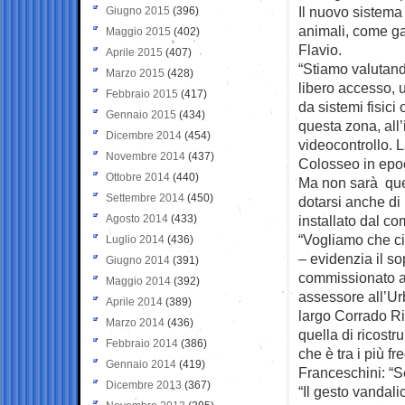
Il nuovo sistema
Giugno 2015
(396)
animali, come gat
Maggio 2015
(402)
Flavio.
Aprile 2015
(407)
“Stiamo valutando
Marzo 2015
(428)
libero accesso, 
Febbraio 2015
(417)
da sistemi fisici
Gennaio 2015
(434)
questa zona, all’
Dicembre 2014
(454)
videocontrollo. 
Novembre 2014
(437)
Colosseo in epoc
Ottobre 2014
(440)
Ma non sarà ques
Settembre 2014
(450)
dotarsi anche di
Agosto 2014
(433)
installato dal co
“Vogliamo che ci
Luglio 2014
(436)
– evidenzia il so
Giugno 2014
(391)
commissionato al
Maggio 2014
(392)
assessore all’Urb
Aprile 2014
(389)
largo Corrado Ric
Marzo 2014
(436)
quella di ricostr
Febbraio 2014
(386)
che è tra i più f
Gennaio 2014
(419)
Franceschini: “S
Dicembre 2013
(367)
“Il gesto vandal