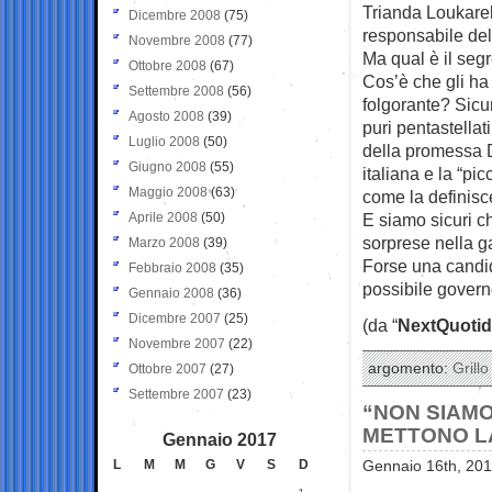
Trianda Loukarel
Dicembre 2008
(75)
responsabile del
Novembre 2008
(77)
Ma qual è il seg
Ottobre 2008
(67)
Cos’è che gli ha 
Settembre 2008
(56)
folgorante? Sicur
Agosto 2008
(39)
puri pentastellat
Luglio 2008
(50)
della promessa Di
Giugno 2008
(55)
italiana e la “p
Maggio 2008
(63)
come la definisc
Aprile 2008
(50)
E siamo sicuri ch
sorprese nella g
Marzo 2008
(39)
Forse una candid
Febbraio 2008
(35)
possibile govern
Gennaio 2008
(36)
Dicembre 2007
(25)
(da “
NextQuotid
Novembre 2007
(22)
argomento:
Grillo
Ottobre 2007
(27)
Settembre 2007
(23)
“NON SIAMO 
METTONO LA
Gennaio 2017
L
M
M
G
V
S
D
Gennaio 16th, 201