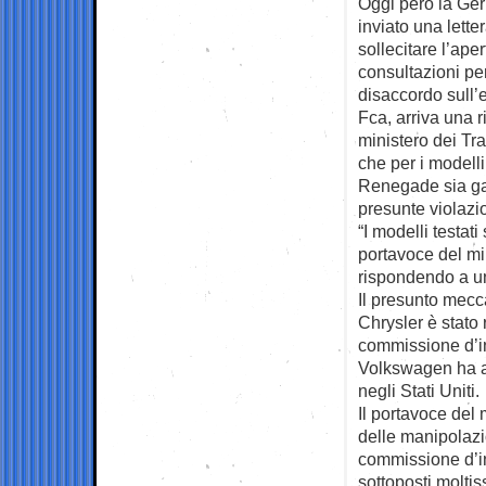
Oggi però la Ge
inviato una lette
sollecitare l’aper
consultazioni per
disaccordo sull’e
Fca, arriva una ri
ministero dei Tr
che per i modell
Renegade sia gara
presunte violazio
“I modelli testat
portavoce del mi
rispondendo a 
Il presunto mecc
Chrysler è stato 
commissione d’in
Volkswagen ha am
negli Stati Uniti.
Il portavoce del 
delle manipolazio
commissione d’in
sottoposti moltis