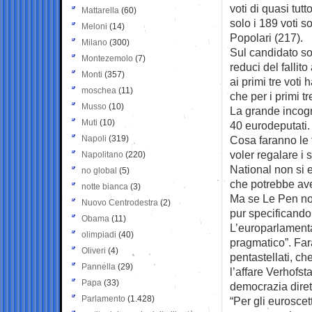
voti di quasi tutt
Mattarella
(60)
solo i 189 voti so
Meloni
(14)
Popolari (217).
Milano
(300)
Sul candidato so
Montezemolo
(7)
reduci del fallit
Monti
(357)
ai primi tre voti
moschea
(11)
che per i primi t
Musso
(10)
La grande incogni
Muti
(10)
40 eurodeputati.
Napoli
(319)
Cosa faranno le f
voler regalare i 
Napolitano
(220)
National non si 
no global
(5)
che potrebbe ave
notte bianca
(3)
Ma se Le Pen non
Nuovo Centrodestra
(2)
pur specificando
Obama
(11)
L’europarlamentar
olimpiadi
(40)
pragmatico”. Far
Oliveri
(4)
pentastellati, ch
Pannella
(29)
l’affare Verhofst
Papa
(33)
democrazia dirett
Parlamento
(1.428)
“Per gli euroscett