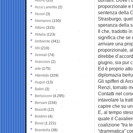
Aborto
(20)
proporzionale e 
Acca Larentia
(2)
sentenza della C
Alcool
(3)
Strasburgo, quell
Alemanno
(150)
speranza della s
Alfano
(315)
Il che, tradotto 
Alitalia
(123)
significa che se
Ambiente
(341)
arrivare una prop
AN
(210)
proporzionale, al
Animali
(74)
direbbe d’accord
Arancioni
(2)
giugno, sia pur 
Ed è proprio att
arte
(175)
diplomazia berlu
Attentato
(329)
Gli spifferi di A
Auguri
(13)
Renzi, tornato mo
Batini
(3)
Contatti nel cors
Berlusconi
(4.295)
intavolare la trat
Bersani
(234)
capire che su un
Biasotti
(12)
E, al tempo stess
Boldrini
(4)
quale il Cavalie
Bossi
(1.221)
coalizione “tra l
Brambilla
(38)
“drammatica” com