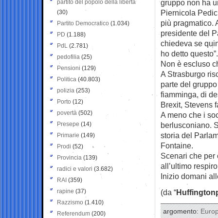
gruppo non ha un c
partito del popolo della libertà
Piernicola Pedic
(30)
più pragmatico. A
Partito Democratico
(1.034)
presidente del P
PD
(1.188)
chiedeva se quin
PdL
(2.781)
ho detto questo”.
pedofilia
(25)
Non è escluso che
Pensioni
(129)
A Strasburgo ris
Politica
(40.803)
parte del gruppo 
polizia
(253)
fiamminga, di de
Porto
(12)
Brexit, Stevens f
povertà
(502)
A meno che i soci
Presepe
(14)
berlusconiano. S
storia del Parla
Primarie
(149)
Fontaine.
Prodi
(52)
Scenari che per 
Provincia
(139)
all’ultimo respiro
radici e valori
(3.682)
Inizio domani all
RAI
(359)
rapine
(37)
(da “
Huffington
Razzismo
(1.410)
argomento:
Euro
Referendum
(200)