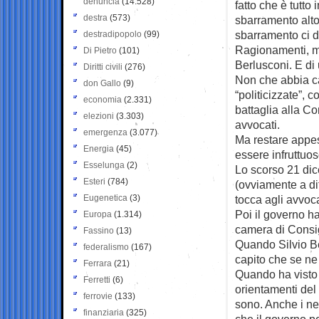
denuncia
(14.528)
fatto che è tutto
destra
(573)
sbarramento alto
sbarramento ci d
destradipopolo
(99)
Ragionamenti, mo
Di Pietro
(101)
Berlusconi. E di
Diritti civili
(276)
Non che abbia ca
don Gallo
(9)
“politicizzate”, 
economia
(2.331)
battaglia alla C
elezioni
(3.303)
avvocati.
emergenza
(3.077)
Ma restare appes
Energia
(45)
essere infruttuos
Esselunga
(2)
Lo scorso 21 dic
Esteri
(784)
(ovviamente a di
Eugenetica
(3)
tocca agli avvoc
Poi il governo h
Europa
(1.314)
camera di Consig
Fassino
(13)
Quando Silvio Be
federalismo
(167)
capito che se ne 
Ferrara
(21)
Quando ha visto 
Ferretti
(6)
orientamenti del
ferrovie
(133)
sono. Anche i ne
finanziaria
(325)
che il governo po