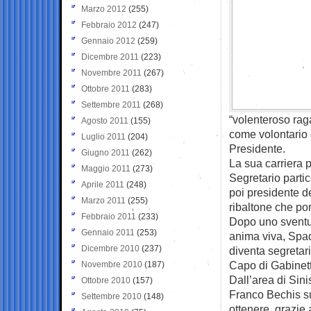
Marzo 2012
(255)
Febbraio 2012
(247)
Gennaio 2012
(259)
Dicembre 2011
(223)
Novembre 2011
(267)
Ottobre 2011
(283)
Settembre 2011
(268)
“volenteroso rag
Agosto 2011
(155)
come volontario 
Luglio 2011
(204)
Presidente.
Giugno 2011
(262)
La sua carriera p
Maggio 2011
(273)
Segretario parti
Aprile 2011
(248)
poi presidente d
Marzo 2011
(255)
ribaltone che po
Febbraio 2011
(233)
Dopo uno sventur
Gennaio 2011
(253)
anima viva, Spad
Dicembre 2010
(237)
diventa segretar
Capo di Gabinetto
Novembre 2010
(187)
Dall’area di Sin
Ottobre 2010
(157)
Franco Bechis su
Settembre 2010
(148)
ottenere, grazie 