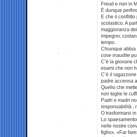
Freud e non in M
È dunque perfino
E che il conflitt
scolastico. A par
maggioranza dei n
impegno, costanz
tempo.
Chiunque abbia f
cose inaudite pur 
C’è la giovane ch
esami che non ha 
C’è il ragazzone
padre accenna al
Quello che mette 
non toglie le cuff
Padri e madri non
responsabilità , 
O trasformarsi in
Lo spaesamento 
nelle nostre con
figlio». «Far far