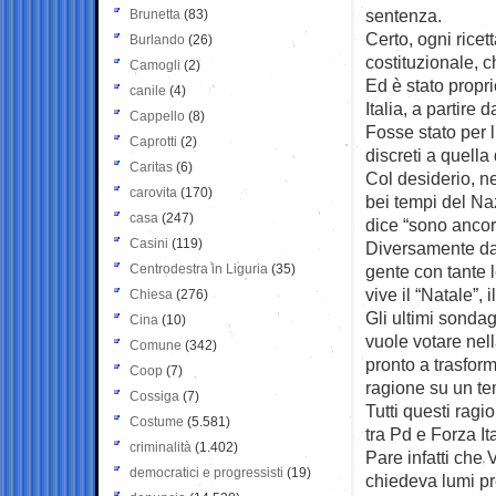
sentenza.
Brunetta
(83)
Certo, ogni ricet
Burlando
(26)
costituzionale, c
Camogli
(2)
Ed è stato propr
canile
(4)
Italia, a partire
Cappello
(8)
Fosse stato per 
Caprotti
(2)
discreti a quella
Caritas
(6)
Col desiderio, n
carovita
(170)
bei tempi del Naz
casa
(247)
dice “sono ancor
Casini
(119)
Diversamente da
Centrodestra in Liguria
(35)
gente con tante l
vive il “Natale”, 
Chiesa
(276)
Gli ultimi sondag
Cina
(10)
vuole votare nel
Comune
(342)
pronto a trasfor
Coop
(7)
ragione su un te
Cossiga
(7)
Tutti questi rag
Costume
(5.581)
tra Pd e Forza It
criminalità
(1.402)
Pare infatti che
democratici e progressisti
(19)
chiedeva lumi pr