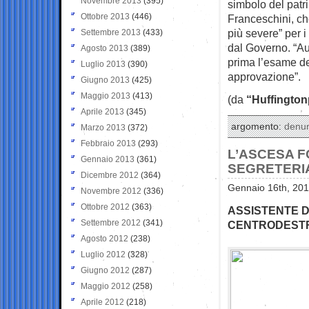
Novembre 2013
(395)
simbolo del patri
Ottobre 2013
(446)
Franceschini, ch
più severe” per i
Settembre 2013
(433)
dal Governo. “Au
Agosto 2013
(389)
prima l’esame del
Luglio 2013
(390)
approvazione”.
Giugno 2013
(425)
Maggio 2013
(413)
(da
“Huffington
Aprile 2013
(345)
argomento:
denu
Marzo 2013
(372)
Febbraio 2013
(293)
L’ASCESA F
Gennaio 2013
(361)
SEGRETERIA
Dicembre 2012
(364)
Gennaio 16th, 201
Novembre 2012
(336)
Ottobre 2012
(363)
ASSISTENTE D
Settembre 2012
(341)
CENTRODESTR
Agosto 2012
(238)
Luglio 2012
(328)
Giugno 2012
(287)
Maggio 2012
(258)
Aprile 2012
(218)