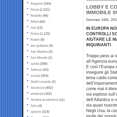
Regione
(344)
LOBBY E CON
Renzi
(1.521)
IMMOBILE S
Repetto
(46)
Gennaio 16th, 201
Rifiuti
(84)
rom
(13)
IN EUROPA NO
CONTROLLI SO
Roma
(1.125)
AIUTARE LE 
Rutelli
(9)
INQUINANTI
san gottardo
(4)
San Martino
(3)
Troppo peso ai s
San Miniato
(2)
all’Agenzia euro
sanità
(306)
E così l’Europa 
Sarkozy
(43)
inseguire gli Sta
scuola
(354)
tema caldo come
Sestri Levante
(2)
dell’inquinament
Sicurezza
(452)
come mai il die
sia esploso sull
sindacati
(162)
dell’Atlantico e 
Sinistra arcobaleno
(11)
sia quasi riuscit
Soru
(4)
Negli Usa, la cas
sprechi
(319)
multe dei singol