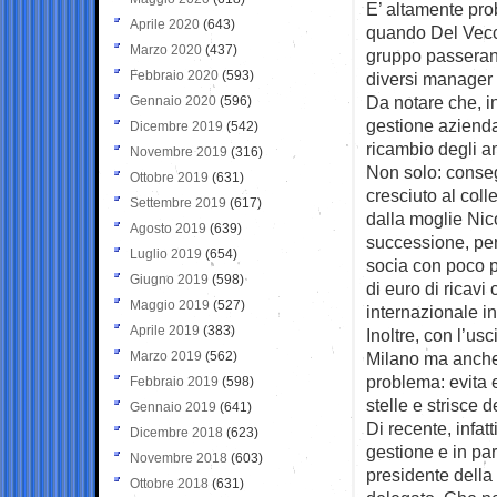
E’ altamente pro
Aprile 2020
(643)
quando Del Vecch
Marzo 2020
(437)
gruppo passeran
Febbraio 2020
(593)
diversi manager 
Da notare che, i
Gennaio 2020
(596)
gestione aziendal
Dicembre 2019
(542)
ricambio degli a
Novembre 2019
(316)
Non solo: conseg
Ottobre 2019
(631)
cresciuto al coll
Settembre 2019
(617)
dalla moglie Nic
Agosto 2019
(639)
successione, perc
Luglio 2019
(654)
socia con poco p
Giugno 2019
(598)
di euro di ricavi
Maggio 2019
(527)
internazionale in
Aprile 2019
(383)
Inoltre, con l’us
Marzo 2019
(562)
Milano ma anche 
problema: evita e
Febbraio 2019
(598)
stelle e strisce 
Gennaio 2019
(641)
Di recente, infat
Dicembre 2018
(623)
gestione e in par
Novembre 2018
(603)
presidente della
Ottobre 2018
(631)