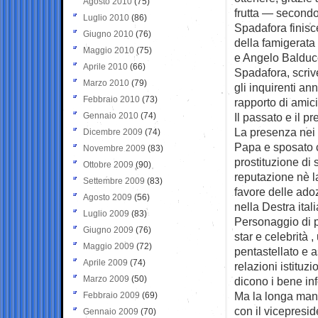
Agosto 2010
(75)
frutta — second
Luglio 2010
(86)
Spadafora finisc
Giugno 2010
(76)
della famigerata 
Maggio 2010
(75)
e Angelo Balducci
Aprile 2010
(66)
Spadafora, scrive
Marzo 2010
(79)
gli inquirenti a
Febbraio 2010
(73)
rapporto di amici
Gennaio 2010
(74)
Il passato e il p
La presenza nei b
Dicembre 2009
(74)
Papa e sposato c
Novembre 2009
(83)
prostituzione di 
Ottobre 2009
(90)
reputazione nè l
Settembre 2009
(83)
favore delle ado
Agosto 2009
(56)
nella Destra ital
Luglio 2009
(83)
Personaggio di pr
Giugno 2009
(76)
star e celebrità ,
Maggio 2009
(72)
pentastellato e 
Aprile 2009
(74)
relazioni istitu
Marzo 2009
(50)
dicono i bene in
Ma la longa manu
Febbraio 2009
(69)
con il vicepresid
Gennaio 2009
(70)