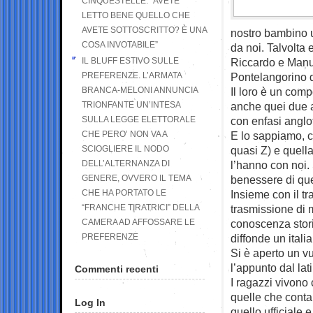
CINQUESTELLE: “AVETE
LETTO BENE QUELLO CHE
AVETE SOTTOSCRITTO? È UNA
nostro bambino u
COSA INVOTABILE”
da noi. Talvolta 
IL BLUFF ESTIVO SULLE
Riccardo e Manuel
PREFERENZE. L’ARMATA
Pontelangorino d
BRANCA-MELONI ANNUNCIA
Il loro è un comp
TRIONFANTE UN’INTESA
anche quei due a
SULLA LEGGE ELETTORALE
con enfasi anglof
CHE PERO’ NON VA A
E lo sappiamo, c
SCIOGLIERE IL NODO
quasi Z) e quella
DELL’ALTERNANZA DI
l’hanno con noi
GENERE, OVVERO IL TEMA
benessere di que
CHE HA PORTATO LE
Insieme con il tra
“FRANCHE TIRATRICI” DELLA
trasmissione di mo
CAMERA AD AFFOSSARE LE
conoscenza storic
PREFERENZE
diffonde un ital
Si è aperto un v
l’appunto dal lat
Commenti recenti
I ragazzi vivono
quelle che contan
Log In
quello ufficiale 