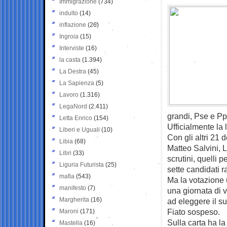
Immigrazione
(734)
indulto
(14)
inflazione
(26)
Ingroia
(15)
Interviste
(16)
la casta
(1.394)
La Destra
(45)
La Sapienza
(5)
Lavoro
(1.316)
LegaNord
(2.411)
grandi, Pse e Pp
Letta Enrico
(154)
Ufficialmente la 
Liberi e Uguali
(10)
Con gli altri 21
Libia
(68)
Matteo Salvini, 
Libri
(33)
scrutini, quelli
Liguria Futurista
(25)
sette candidati r
mafia
(543)
Ma la votazione u
manifesto
(7)
una giornata di 
Margherita
(16)
ad eleggere il s
Fiato sospeso.
Maroni
(171)
Sulla carta ha la
Mastella
(16)