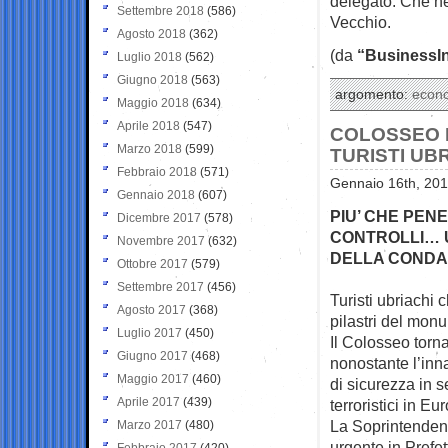
delegato. Che ne
Settembre 2018
(586)
Vecchio.
Agosto 2018
(362)
(da
“BusinessIn
Luglio 2018
(562)
Giugno 2018
(563)
argomento:
econ
Maggio 2018
(634)
Aprile 2018
(547)
COLOSSEO I
Marzo 2018
(599)
TURISTI UB
Febbraio 2018
(571)
Gennaio 16th, 201
Gennaio 2018
(607)
PIU’ CHE PEN
Dicembre 2017
(578)
CONTROLLI… U
Novembre 2017
(632)
DELLA CONDA
Ottobre 2017
(579)
Settembre 2017
(456)
Turisti ubriachi 
Agosto 2017
(368)
pilastri del mon
Luglio 2017
(450)
Il Colosseo torna 
Giugno 2017
(468)
nonostante l’inn
Maggio 2017
(460)
di sicurezza in se
Aprile 2017
(439)
terroristici in Eu
La Soprintenden
Marzo 2017
(480)
urgente in Prefet
Febbraio 2017
(420)