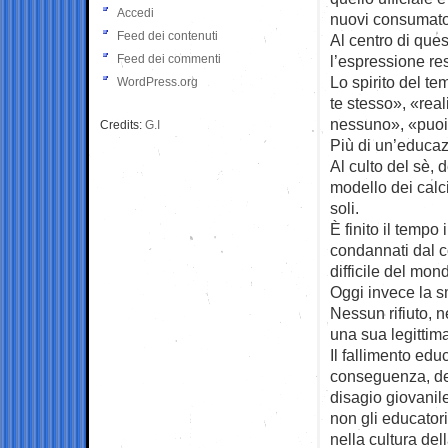
Accedi
nuovi consumato
Feed dei contenuti
Al centro di que
Feed dei commenti
l’espressione re
Lo spirito del t
WordPress.org
te stesso», «real
nessuno», «puoi a
Credits:
G.I
Più di un’educaz
Al culto del sè, 
modello dei calcia
soli.
È finito il tempo
condannati dal c
difficile del mon
Oggi invece la s
Nessun rifiuto, 
una sua legittim
Il fallimento ed
conseguenza, dell
disagio giovanile
non gli educator
nella cultura del