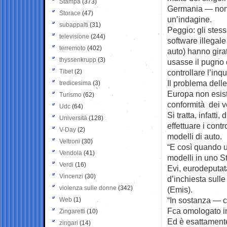
Stampa
(373)
Germania — nono
Storace
(47)
un’indagine.
subappalti
(31)
Peggio: gli stess
televisione
(244)
software illegale
terremoto
(402)
auto) hanno girat
thyssenkrupp
(3)
usasse il pugno d
Tibet
(2)
controllare l’inq
Il problema delle
tredicesima
(3)
Europa non esist
Turismo
(62)
conformità dei ve
Udc
(64)
Si tratta, infatt
Università
(128)
effettuare i cont
V-Day
(2)
modelli di auto.
Veltroni
(30)
“E così quando u
Vendola
(41)
modelli in uno S
Verdi
(16)
Evi, eurodeputa
Vincenzi
(30)
d’inchiesta sulle
violenza sulle donne
(342)
(Emis).
“In sostanza — 
Web
(1)
Fca omologato in 
Zingaretti
(10)
Ed è esattamente
zingari
(14)