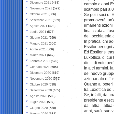
Dicembre 2021
(488)
cambio azioni Es
Novembre 2021
(599)
scambio pari a 0,
Se poi i soci di 
Ottobre 2021
(506)
promuoverà un’of
Settembre 2021
(539)
rimanenti azioni
Agosto 2021
(423)
finalizzata all’u
Luglio 2021
(577)
dell’occhialeria 
Giugno 2021
(559)
In pratica, chi ad
Maggio 2021
(556)
Essilor per ogni 
Aprile 2021
(506)
Ed Essilor si tr
Marzo 2021
(647)
Luxottica, di cui
Febbraio 2021
(570)
diritti di voto p
Gennaio 2021
(605)
In altri termini,
Dicembre 2020
(619)
del nuovo gruppo
azionariato diff
Novembre 2020
(575)
Quanto ai poteri
Ottobre 2020
(638)
tra Luxottica ed 
Settembre 2020
(465)
Se, infatti, da 
Agosto 2020
(588)
presidente esecu
Luglio 2020
(597)
dall’altra, l’at
Giugno 2020
(580)
anni, sarà suo v
Maggio 2020
(618)