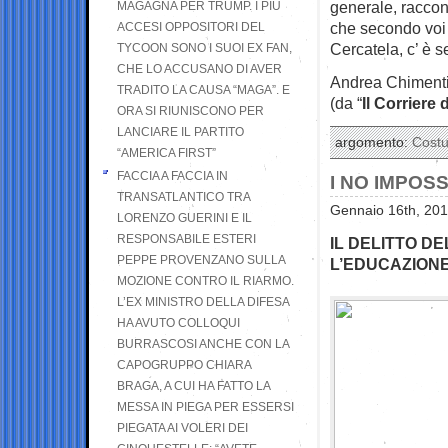
generale, raccon
MAGAGNA PER TRUMP. I PIÙ
che secondo voi 
ACCESI OPPOSITORI DEL
Cercatela, c’ è 
TYCOON SONO I SUOI EX FAN,
CHE LO ACCUSANO DI AVER
Andrea Chiment
TRADITO LA CAUSA “MAGA”. E
(da “
Il Corriere 
ORA SI RIUNISCONO PER
LANCIARE IL PARTITO
argomento:
Cost
“AMERICA FIRST”
FACCIA A FACCIA IN
I NO IMPOSS
TRANSATLANTICO TRA
Gennaio 16th, 201
LORENZO GUERINI E IL
RESPONSABILE ESTERI
IL DELITTO D
PEPPE PROVENZANO SULLA
L’EDUCAZIONE
MOZIONE CONTRO IL RIARMO.
L’EX MINISTRO DELLA DIFESA
HA AVUTO COLLOQUI
BURRASCOSI ANCHE CON LA
CAPOGRUPPO CHIARA
BRAGA, A CUI HA FATTO LA
MESSA IN PIEGA PER ESSERSI
PIEGATA AI VOLERI DEI