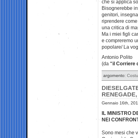
che si applica sol
Bisognerebbe inv
genitori, insegnan
riprendere come 
una critica di ma
Ma i miei figli c
e compreremo un a
popolare/ La vog
Antonio Polito
(da
“il Corriere
argomento:
Cost
DIESELGATE:
RENEGADE,
Gennaio 16th, 201
IL MINISTRO 
NEI CONFRONT
Sono mesi che va