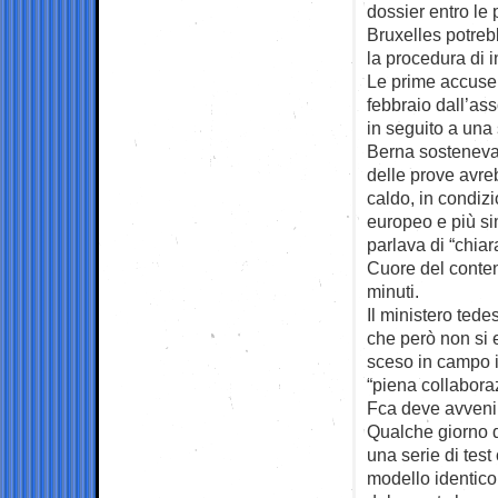
dossier entro le 
Bruxelles potreb
la procedura di i
Le prime accuse a
febbraio dall’as
in seguito a una 
Berna sosteneva 
delle prove avreb
caldo, in condiz
europeo e più si
parlava di “chiar
Cuore del conten
minuti.
Il ministero ted
che però non si 
sceso in campo i
“piena collaboraz
Fca deve avvenir
Qualche giorno do
una serie di test 
modello identico 