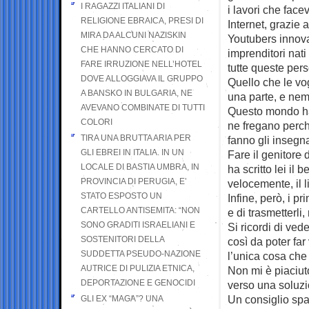
I RAGAZZI ITALIANI DI
i lavori che face
RELIGIONE EBRAICA, PRESI DI
Internet, grazie a
MIRA DA ALCUNI NAZISKIN
Youtubers innovat
CHE HANNO CERCATO DI
imprenditori nati
FARE IRRUZIONE NELL’HOTEL
tutte queste per
DOVE ALLOGGIAVA IL GRUPPO
Quello che le vog
A BANSKO IN BULGARIA, NE
una parte, e ne
AVEVANO COMBINATE DI TUTTI
Questo mondo ha 
COLORI
ne fregano perchè
TIRA UNA BRUTTA ARIA PER
fanno gli insegna
GLI EBREI IN ITALIA. IN UN
Fare il genitore 
LOCALE DI BASTIA UMBRA, IN
ha scritto lei i
PROVINCIA DI PERUGIA, E’
velocemente, il l
STATO ESPOSTO UN
Infine, però, i p
CARTELLO ANTISEMITA: “NON
e di trasmetterli,
SONO GRADITI ISRAELIANI E
Si ricordi di ved
SOSTENITORI DELLA
così da poter far
SUDDETTA PSEUDO-NAZIONE
l’unica cosa che 
AUTRICE DI PULIZIA ETNICA,
Non mi è piaciut
DEPORTAZIONE E GENOCIDI
verso una soluzi
Un consiglio spa
GLI EX “MAGA”? UNA