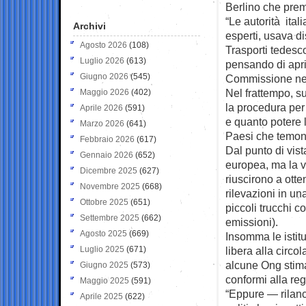
Berlino che prem
“Le autorità ita
Archivi
esperti, usava di
Agosto 2026
(108)
Trasporti tedesc
Luglio 2026
(613)
pensando di apri
Giugno 2026
(545)
Commissione nel r
Nel frattempo, s
Maggio 2026
(402)
la procedura per
Aprile 2026
(591)
e quanto potere l
Marzo 2026
(641)
Paesi che temono
Febbraio 2026
(617)
Dal punto di vist
Gennaio 2026
(652)
europea, ma la v
Dicembre 2025
(627)
riuscirono a otte
Novembre 2025
(668)
rilevazioni in una
Ottobre 2025
(651)
piccoli trucchi c
Settembre 2025
(662)
emissioni).
Agosto 2025
(669)
Insomma le istit
Luglio 2025
(671)
libera alla circol
alcune Ong stima
Giugno 2025
(573)
conformi alla reg
Maggio 2025
(591)
“Eppure — rilanc
Aprile 2025
(622)