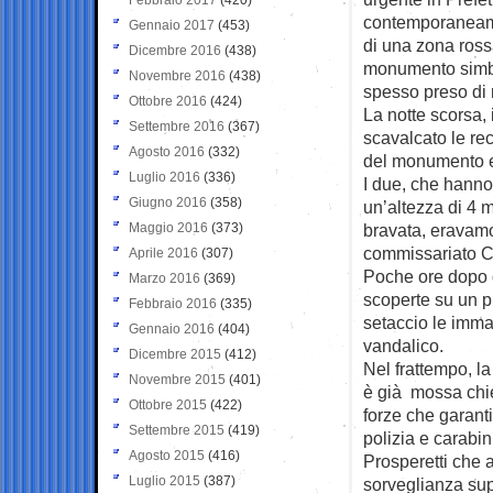
contemporaneame
Gennaio 2017
(453)
di una zona ross
Dicembre 2016
(438)
monumento simb
Novembre 2016
(438)
spesso preso di m
Ottobre 2016
(424)
La notte scorsa, 
Settembre 2016
(367)
scavalcato le rec
Agosto 2016
(332)
del monumento el
Luglio 2016
(336)
I due, che hanno
Giugno 2016
(358)
un’altezza di 4 m
Maggio 2016
(373)
bravata, eravamo 
commissariato Ce
Aprile 2016
(307)
Poche ore dopo d
Marzo 2016
(369)
scoperte su un p
Febbraio 2016
(335)
setaccio le immag
Gennaio 2016
(404)
vandalico.
Dicembre 2015
(412)
Nel frattempo, l
Novembre 2015
(401)
è già mossa chie
Ottobre 2015
(422)
forze che garant
Settembre 2015
(419)
polizia e carabi
Agosto 2015
(416)
Prosperetti che 
Luglio 2015
(387)
sorveglianza sup