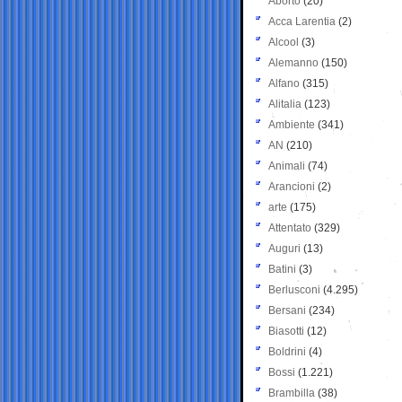
Aborto
(20)
Acca Larentia
(2)
Alcool
(3)
Alemanno
(150)
Alfano
(315)
Alitalia
(123)
Ambiente
(341)
AN
(210)
Animali
(74)
Arancioni
(2)
arte
(175)
Attentato
(329)
Auguri
(13)
Batini
(3)
Berlusconi
(4.295)
Bersani
(234)
Biasotti
(12)
Boldrini
(4)
Bossi
(1.221)
Brambilla
(38)