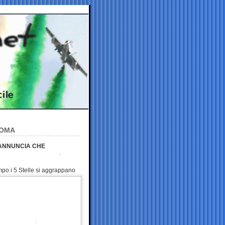
ROMA
 ANNUNCIA CHE
mpo i 5 Stelle si aggrappano