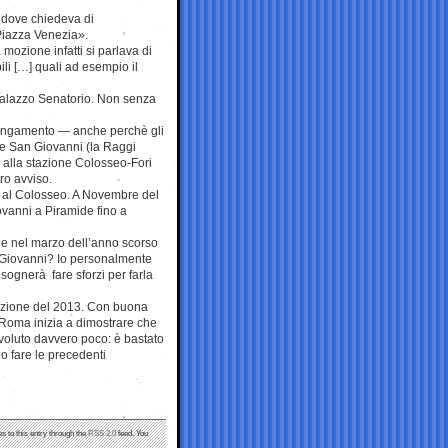
e dove chiedeva di
Piazza Venezia».
mozione infatti si parlava di
ili […] quali ad esempio il
 Palazzo Senatorio. Non senza
rolungamento — anche perchè gli
ltre San Giovanni (la Raggi
o alla stazione Colosseo-Fori
tro avviso.
o al Colosseo. A Novembre del
ovanni a Piramide fino a
he nel marzo dell’anno scorso
n Giovanni? Io personalmente
sognerà fare sforzi per farla
mozione del 2013. Con buona
«Roma inizia a dimostrare che
 voluto davvero poco: è bastato
o fare le precedenti
s to this entry through the
RSS 2.0
feed. You