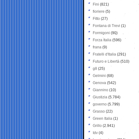
Fini
(821)
fioriere
(5)
Fitto
(27)
Fontana di Trevi
(1)
Formigoni
(90)
Forza Italia
(596)
frana
(9)
Fratelli d'Italia
(291)
Futuro e Libertà
(510)
g8
(25)
Gelmini
(68)
Genova
(542)
Giannino
(10)
Giustizia
(5.784)
governo
(5.799)
Grasso
(22)
Green Italia
(1)
Grillo
(2.941)
Idv
(4)