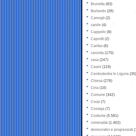
Brunetta
(83)
Burlando
(26)
Camogli
(2)
canile
(4)
Cappello
(8)
Caprotti
(2)
Caritas
(6)
carovita
(170)
casa
(247)
Casini
(119)
Centrodestra in Liguria
(35
Chiesa
(276)
Cina
(10)
Comune
(342)
Coop
(7)
Cossiga
(7)
Costume
(5.581)
criminalità
(1.402)
democratici e progressisti
(