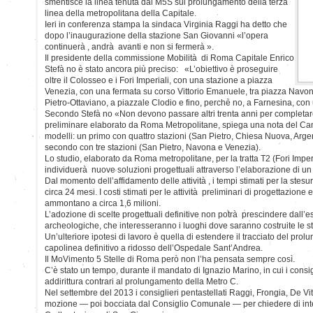
smentisce la linea tenuta dal M5S sul prolungamento della terza
linea della metropolitana della Capitale.
Ieri in conferenza stampa la sindaca Virginia Raggi ha detto che
dopo l’inaugurazione della stazione San Giovanni «l’opera
continuerà , andrà avanti e non si fermerà ».
Il presidente della commissione Mobilità di Roma Capitale Enrico
Stefà no è stato ancora più preciso: «L’obiettivo è proseguire
oltre il Colosseo e i Fori Imperiali, con una stazione a piazza
Venezia, con una fermata su corso Vittorio Emanuele, tra piazza Navon
Pietro-Ottaviano, a piazzale Clodio e fino, perchè no, a Farnesina, co
Secondo Stefà no «Non devono passare altri trenta anni per completa
preliminare elaborato da Roma Metropolitane, spiega una nota del Cam
modelli: un primo con quattro stazioni (San Pietro, Chiesa Nuova, Arge
secondo con tre stazioni (San Pietro, Navona e Venezia).
Lo studio, elaborato da Roma metropolitane, per la tratta T2 (Fori Imper
individuerà nuove soluzioni progettuali attraverso l’elaborazione di un pr
Dal momento dell’affidamento delle attività , i tempi stimati per la ste
circa 24 mesi. I costi stimati per le attività preliminari di progettazione
ammontano a circa 1,6 milioni.
L’adozione di scelte progettuali definitive non potrà prescindere dall’e
archeologiche, che interesseranno i luoghi dove saranno costruite le staz
Un’ulteriore ipotesi di lavoro è quella di estendere il tracciato del prol
capolinea definitivo a ridosso dell’Ospedale Sant’Andrea.
Il MoVimento 5 Stelle di Roma però non l’ha pensata sempre così.
C’è stato un tempo, durante il mandato di Ignazio Marino, in cui i consig
addirittura contrari al prolungamento della Metro C.
Nel settembre del 2013 i consiglieri pentastellati Raggi, Frongia, De V
mozione — poi bocciata dal Consiglio Comunale — per chiedere di inte