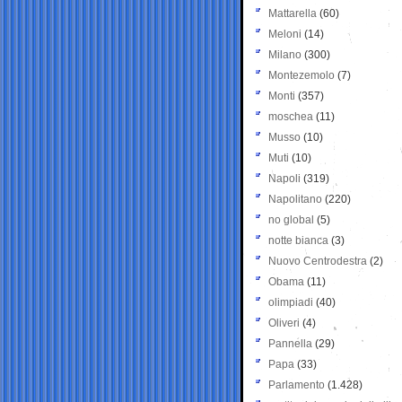
Mattarella
(60)
Meloni
(14)
Milano
(300)
Montezemolo
(7)
Monti
(357)
moschea
(11)
Musso
(10)
Muti
(10)
Napoli
(319)
Napolitano
(220)
no global
(5)
notte bianca
(3)
Nuovo Centrodestra
(2)
Obama
(11)
olimpiadi
(40)
Oliveri
(4)
Pannella
(29)
Papa
(33)
Parlamento
(1.428)