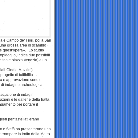
a e Campo de’ Fiori, poi a San
n una grossa area di scambio».
re quest’opera». Lo studio
pidoglio, indica due possibili
ntina e piazza Venezia) e un
iali-Clodio Mazzini)
ogetto di fattibilità .
sura e approvazione sono di
 e di indagine archeologica
secuzione di indagini
ioni e le gallerie della tratta.
ungamento per portare il
lieri pentastellati erano
ito e Stefà no presentarono una
rrompere la tratta della Metro