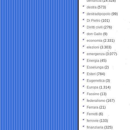
denuncia
(14.528)
destra
(573)
destradipopolo
(99)
Di Pietro
(101)
Diritti civili
(276)
don Gallo
(9)
economia
(2.331)
elezioni
(3.303)
emergenza
(3.077)
Energia
(45)
Esselunga
(2)
Esteri
(784)
Eugenetica
(3)
Europa
(1.314)
Fassino
(13)
federalismo
(167)
Ferrara
(21)
Ferretti
(6)
ferrovie
(133)
finanziaria
(325)