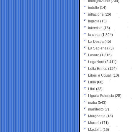
Immigrazione
(734)
indulto
(14)
inflazione
(26)
Ingroia
(15)
Interviste
(16)
la casta
(1.394)
La Destra
(45)
La Sapienza
(5)
Lavoro
(1.316)
LegaNord
(2.411)
Letta Enrico
(154)
Liberi e Uguali
(10)
Libia
(68)
Libri
(33)
Liguria Futurista
(25)
mafia
(543)
manifesto
(7)
Margherita
(16)
Maroni
(171)
Mastella
(16)