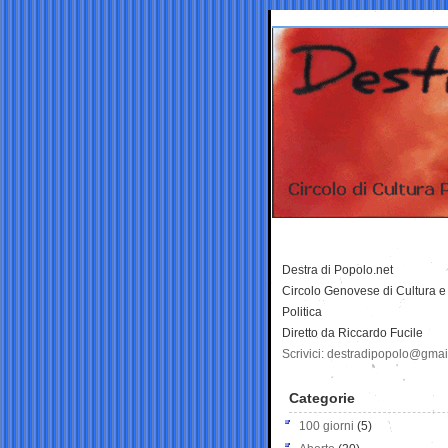
Destra di Popolo.net
Circolo Genovese di Cultura e
Politica
Diretto da Riccardo Fucile
Scrivici: destradipopolo@gma
Categorie
100 giorni
(5)