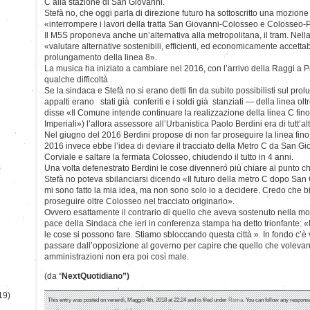
C alla stazione di San Giovanni.
Stefà no, che oggi parla di direzione futuro ha sottoscritto una mozion
«interrompere i lavori della tratta San Giovanni-Colosseo e Colosseo-
Il M5S proponeva anche un’alternativa alla metropolitana, il tram. Nella 
«valutare alternative sostenibili, efficienti, ed economicamente accettab
prolungamento della linea 8».
La musica ha iniziato a cambiare nel 2016, con l’arrivo della Raggi a
qualche difficoltà .
Se la sindaca e Stefà no si erano detti fin da subito possibilisti sul p
appalti erano stati già conferiti e i soldi già stanziati — della linea o
disse «Il Comune intende continuare la realizzazione della linea C fin
Imperiali») l’allora assessore all’Urbanistica Paolo Berdini era di tutt’al
Nel giugno del 2016 Berdini propose di non far proseguire la linea fin
2016 invece ebbe l’idea di deviare il tracciato della Metro C da San Gi
Corviale e saltare la fermata Colosseo, chiudendo il tutto in 4 anni.
)
Una volta defenestrato Berdini le cose divennero più chiare al punto c
Stefà no poteva sbilanciarsi dicendo «Il futuro della metro C dopo Sa
mi sono fatto la mia idea, ma non sono solo io a decidere. Credo che bi
proseguire oltre Colosseo nel tracciato originario».
Ovvero esattamente il contrario di quello che aveva sostenuto nella 
pace della Sindaca che ieri in conferenza stampa ha detto trionfante: 
le cose si possono fare. Stiamo sbloccando questa città ». In fondo c’è
passare dall’opposizione al governo per capire che quello che volevan
amministrazioni non era poi così male.
(da “
NextQuotidiano”)
19)
This entry was posted on venerdì, Maggio 4th, 2018 at 22:24 and is filed under
Roma
. You can follow any response