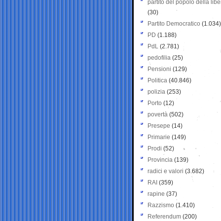
partito del popolo della libe
(30)
Partito Democratico
(1.034)
PD
(1.188)
PdL
(2.781)
pedofilia
(25)
Pensioni
(129)
Politica
(40.846)
polizia
(253)
Porto
(12)
povertà
(502)
Presepe
(14)
Primarie
(149)
Prodi
(52)
Provincia
(139)
radici e valori
(3.682)
RAI
(359)
rapine
(37)
Razzismo
(1.410)
Referendum
(200)