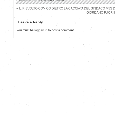
can
leave a response
, or
trackback
from your own site.
«
IL RISVOLTO COMICO DIETRO LA CACCIATA DEL SINDACO M5S 
GIORDANO FUORI 
Leave a Reply
You must be
logged in
to post a comment.