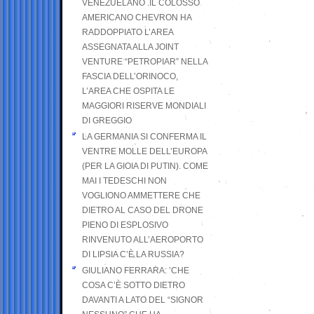
VENEZUELANO .IL COLOSSO
AMERICANO CHEVRON HA
RADDOPPIATO L’AREA
ASSEGNATA ALLA JOINT
VENTURE “PETROPIAR” NELLA
FASCIA DELL’ORINOCO,
L’AREA CHE OSPITA LE
MAGGIORI RISERVE MONDIALI
DI GREGGIO
LA GERMANIA SI CONFERMA IL
VENTRE MOLLE DELL’EUROPA
(PER LA GIOIA DI PUTIN). COME
MAI I TEDESCHI NON
VOGLIONO AMMETTERE CHE
DIETRO AL CASO DEL DRONE
PIENO DI ESPLOSIVO
RINVENUTO ALL’AEROPORTO
DI LIPSIA C’È LA RUSSIA?
GIULIANO FERRARA: ’CHE
COSA C’È SOTTO DIETRO
DAVANTI A LATO DEL “SIGNOR