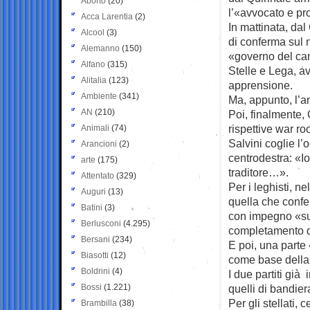
Aborto
(20)
l’«avvocato e p
Acca Larentia
(2)
In mattinata, dal
Alcool
(3)
di conferma sul 
Alemanno
(150)
«governo del c
Alfano
(315)
Stelle e Lega, a
Alitalia
(123)
apprensione.
Ambiente
(341)
Ma, appunto, l’a
AN
(210)
Poi, finalmente, 
rispettive war ro
Animali
(74)
Salvini coglie l
Arancioni
(2)
centrodestra: «Io 
arte
(175)
traditore…».
Attentato
(329)
Per i leghisti, n
Auguri
(13)
quella che confe
Batini
(3)
con impegno «sui 
Berlusconi
(4.295)
completamento d
Bersani
(234)
E poi, una parte 
Biasotti
(12)
come base della
Boldrini
(4)
I due partiti già
Bossi
(1.221)
quelli di bandier
Per gli stellati, c
Brambilla
(38)