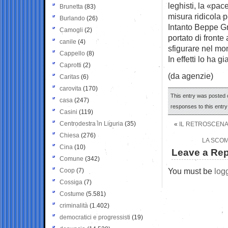
leghisti, la «pac
Brunetta
(83)
misura ridicola p
Burlando
(26)
Intanto Beppe Gr
Camogli
(2)
portato di front
canile
(4)
sfigurare nel mo
Cappello
(8)
In effetti lo ha 
Caprotti
(2)
(da agenzie)
Caritas
(6)
carovita
(170)
This entry was posted o
casa
(247)
responses to this entr
Casini
(119)
Centrodestra in Liguria
(35)
«
IL RETROSCENA 
Chiesa
(276)
LA SCOM
Cina
(10)
Leave a Rep
Comune
(342)
You must be
log
Coop
(7)
Cossiga
(7)
Costume
(5.581)
criminalità
(1.402)
democratici e progressisti
(19)