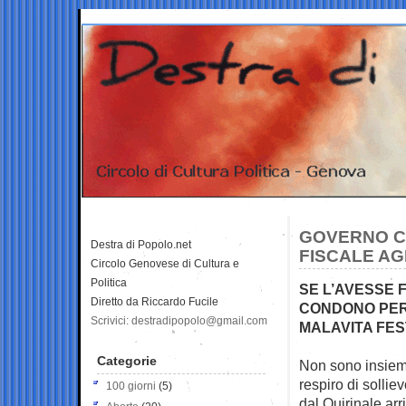
GOVERNO CO
Destra di Popolo.net
FISCALE AG
Circolo Genovese di Cultura e
Politica
SE L’AVESSE
Diretto da Riccardo Fucile
CONDONO PER 
Scrivici: destradipopolo@gmail.com
MALAVITA FE
Categorie
Non sono insieme
respiro di sollie
100 giorni
(5)
dal Quirinale ar