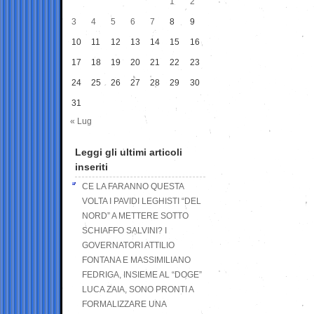
1
2
3
4
5
6
7
8
9
10
11
12
13
14
15
16
17
18
19
20
21
22
23
24
25
26
27
28
29
30
31
« Lug
Leggi gli ultimi articoli
inseriti
CE LA FARANNO QUESTA
VOLTA I PAVIDI LEGHISTI “DEL
NORD” A METTERE SOTTO
SCHIAFFO SALVINI? I
GOVERNATORI ATTILIO
FONTANA E MASSIMILIANO
FEDRIGA, INSIEME AL “DOGE”
LUCA ZAIA, SONO PRONTI A
FORMALIZZARE UNA