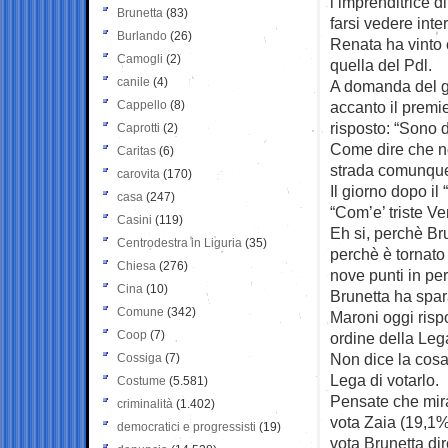
l’imprenditrice d
Brunetta
(83)
farsi vedere inte
Burlando
(26)
Renata ha vinto c
Camogli
(2)
quella del Pdl.
canile
(4)
A domanda del gi
Cappello
(8)
accanto il premie
risposto: “Sono 
Caprotti
(2)
Come dire che non
Caritas
(6)
strada comunqu
carovita
(170)
Il giorno dopo il
casa
(247)
“Com’e’ triste V
Casini
(119)
Eh si, perchè Bru
Centrodestra in Liguria
(35)
perchè è tornato
Chiesa
(276)
nove punti in pe
Cina
(10)
Brunetta ha spara
Comune
(342)
Maroni oggi risp
Coop
(7)
ordine della Leg
Non dice la cosa
Cossiga
(7)
Lega di votarlo.
Costume
(5.581)
Pensate che mira
criminalità
(1.402)
vota Zaia (19,1%
democratici e progressisti
(19)
vota Brunetta di