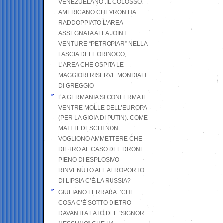
VENEZUELANO .IL COLOSSO
AMERICANO CHEVRON HA
RADDOPPIATO L’AREA
ASSEGNATA ALLA JOINT
VENTURE “PETROPIAR” NELLA
FASCIA DELL’ORINOCO,
L’AREA CHE OSPITA LE
MAGGIORI RISERVE MONDIALI
DI GREGGIO
LA GERMANIA SI CONFERMA IL
VENTRE MOLLE DELL’EUROPA
(PER LA GIOIA DI PUTIN). COME
MAI I TEDESCHI NON
VOGLIONO AMMETTERE CHE
DIETRO AL CASO DEL DRONE
PIENO DI ESPLOSIVO
RINVENUTO ALL’AEROPORTO
DI LIPSIA C’È LA RUSSIA?
GIULIANO FERRARA: ’CHE
COSA C’È SOTTO DIETRO
DAVANTI A LATO DEL “SIGNOR