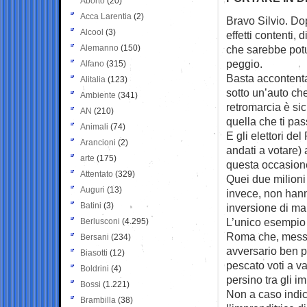
Aborto
(20)
Acca Larentia
(2)
Bravo Silvio. Do
Alcool
(3)
effetti contenti, d
Alemanno
(150)
che sarebbe pot
peggio.
Alfano
(315)
Basta accontentar
Alitalia
(123)
sotto un’auto ch
Ambiente
(341)
retromarcia è si
AN
(210)
quella che ti pas
Animali
(74)
E gli elettori del
Arancioni
(2)
andati a votare)
arte
(175)
questa occasion
Attentato
(329)
Quei due milioni
Auguri
(13)
invece, non han
Batini
(3)
inversione di ma
L’unico esempio d
Berlusconi
(4.295)
Roma che, messa 
Bersani
(234)
avversario ben pi
Biasotti
(12)
pescato voti a va
Boldrini
(4)
persino tra gli 
Bossi
(1.221)
Non a caso indic
Brambilla
(38)