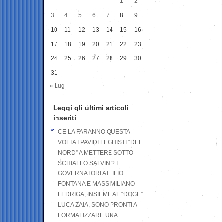
1
2
3
4
5
6
7
8
9
10
11
12
13
14
15
16
17
18
19
20
21
22
23
24
25
26
27
28
29
30
31
« Lug
Leggi gli ultimi articoli
inseriti
CE LA FARANNO QUESTA
VOLTA I PAVIDI LEGHISTI “DEL
NORD” A METTERE SOTTO
SCHIAFFO SALVINI? I
GOVERNATORI ATTILIO
FONTANA E MASSIMILIANO
FEDRIGA, INSIEME AL “DOGE”
LUCA ZAIA, SONO PRONTI A
FORMALIZZARE UNA