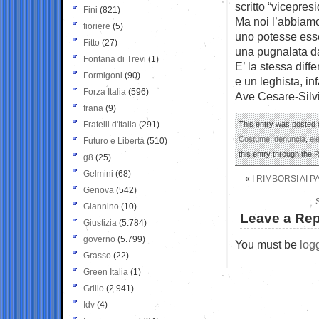
scritto “vicepresi
Fini
(821)
Ma noi l’abbiamo
fioriere
(5)
uno potesse esse
Fitto
(27)
una pugnalata da
Fontana di Trevi
(1)
E’ la stessa diff
Formigoni
(90)
e un leghista, infa
Forza Italia
(596)
Ave Cesare-Silvi
frana
(9)
Fratelli d'Italia
(291)
This entry was posted 
Costume
,
denuncia
,
el
Futuro e Libertà
(510)
this entry through the
R
g8
(25)
Gelmini
(68)
«
I RIMBORSI AI P
Genova
(542)
Giannino
(10)
Leave a Rep
Giustizia
(5.784)
governo
(5.799)
You must be
log
Grasso
(22)
Green Italia
(1)
Grillo
(2.941)
Idv
(4)