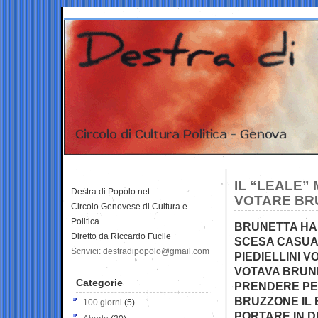
IL “LEALE”
Destra di Popolo.net
VOTARE BRU
Circolo Genovese di Cultura e
Politica
BRUNETTA HA 
Diretto da Riccardo Fucile
SCESA CASUAL
Scrivici: destradipopolo@gmail.com
PIEDIELLINI 
VOTAVA BRUN
Categorie
PRENDERE PER
BRUZZONE IL 
100 giorni
(5)
PORTARE IN D