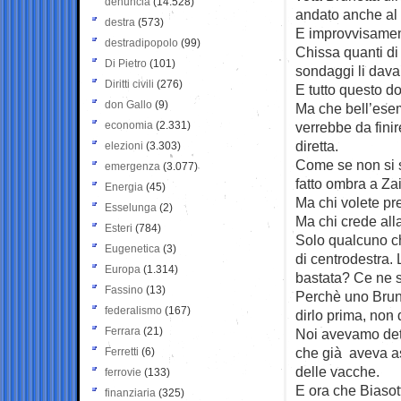
denuncia
(14.528)
andato anche al 
destra
(573)
E improvvisament
destradipopolo
(99)
Chissa quanti di
Di Pietro
(101)
sondaggi li davan
Diritti civili
(276)
E tutto questo d
don Gallo
(9)
Ma che bell’esemp
economia
(2.331)
verrebbe da finir
diretta.
elezioni
(3.303)
Come se non si s
emergenza
(3.077)
fatto ombra a Z
Energia
(45)
Ma chi volete pre
Esselunga
(2)
Ma chi crede all
Esteri
(784)
Solo qualcuno ch
Eugenetica
(3)
di centrodestra.
Europa
(1.314)
bastata? Ce ne sa
Fassino
(13)
Perchè uno Brun
federalismo
(167)
dirlo prima, non 
Ferrara
(21)
Noi avevamo dett
che già aveva as
Ferretti
(6)
delle vacche.
ferrovie
(133)
E ora che Biasott
finanziaria
(325)