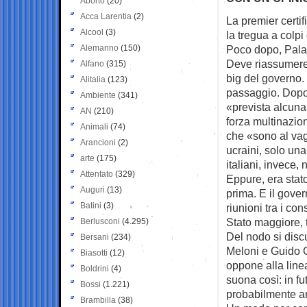
Aborto
(20)
Acca Larentia
(2)
La premier certif
Alcool
(3)
la tregua
a colpi 
Alemanno
(150)
Poco dopo, Pala
Deve riassumere 
Alfano
(315)
big del governo.
Alitalia
(123)
passaggio. Dopo 
Ambiente
(341)
«prevista alcuna
AN
(210)
forza multinazion
Animali
(74)
che «sono al vagl
Arancioni
(2)
ucraini, solo una
arte
(175)
italiani, invece,
Attentato
(329)
Eppure, era stat
Auguri
(13)
prima. E il gover
Batini
(3)
riunioni tra i con
Stato maggiore, t
Berlusconi
(4.295)
Del nodo si disc
Bersani
(234)
Meloni e Guido Cr
Biasotti
(12)
oppone alla line
Boldrini
(4)
suona così: in fu
Bossi
(1.221)
probabilmente an
Brambilla
(38)