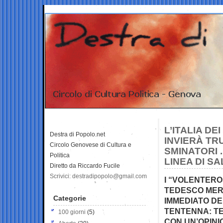
L’ITALIA DE
Destra di Popolo.net
INVIERÀ TR
Circolo Genovese di Cultura e
SMINATORI .
Politica
LINEA DI SA
Diretto da Riccardo Fucile
Scrivici: destradipopolo@gmail.com
I “VOLENTERO
TEDESCO MERZ
Categorie
IMMEDIATO DE
TENTENNA: TE
100 giorni
(5)
CON UN’OPINI