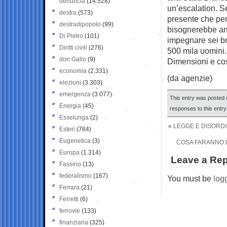
denuncia
(14.528)
un’escalation. S
destra
(573)
presente che per
destradipopolo
(99)
bisognerebbe and
Di Pietro
(101)
impegnare sei br
Diritti civili
(276)
500 mila uomini.
don Gallo
(9)
Dimensioni e cost
economia
(2.331)
(da agenzie)
elezioni
(3.303)
emergenza
(3.077)
This entry was posted o
Energia
(45)
responses to this entr
Esselunga
(2)
«
LEGGE E DISORDIN
Esteri
(784)
Eugenetica
(3)
COSA FARANNO L
Europa
(1.314)
Leave a Rep
Fassino
(13)
federalismo
(167)
You must be
log
Ferrara
(21)
Ferretti
(6)
ferrovie
(133)
finanziaria
(325)