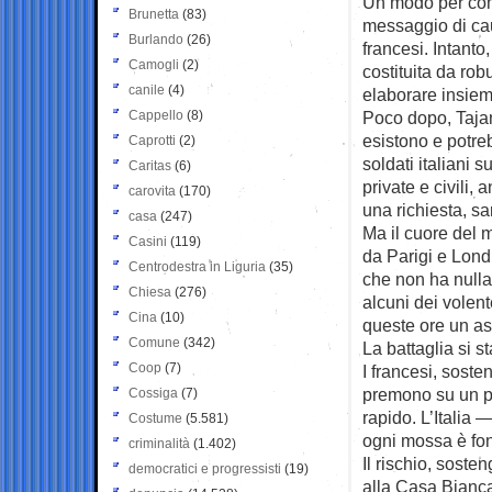
Un modo per comp
Brunetta
(83)
messaggio di caut
Burlando
(26)
francesi. Intanto
Camogli
(2)
costituita da rob
canile
(4)
elaborare insieme
Cappello
(8)
Poco dopo, Tajan
esistono e potre
Caprotti
(2)
soldati italiani
Caritas
(6)
private e civili,
carovita
(170)
una richiesta, s
casa
(247)
Ma il cuore del 
Casini
(119)
da Parigi e Lond
Centrodestra in Liguria
(35)
che non ha nulla
Chiesa
(276)
alcuni dei volen
Cina
(10)
queste ore un a
Comune
(342)
La battaglia si s
Coop
(7)
I francesi, soste
premono su un pr
Cossiga
(7)
rapido. L’Italia
Costume
(5.581)
ogni mossa è fo
criminalità
(1.402)
Il rischio, sost
democratici e progressisti
(19)
alla Casa Bianca 