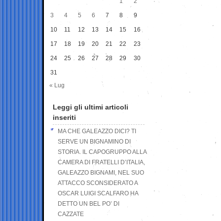
1
2
3
4
5
6
7
8
9
10
11
12
13
14
15
16
17
18
19
20
21
22
23
24
25
26
27
28
29
30
31
« Lug
Leggi gli ultimi articoli
inseriti
MA CHE GALEAZZO DICI? TI
SERVE UN BIGNAMINO DI
STORIA. IL CAPOGRUPPO ALLA
CAMERA DI FRATELLI D’ITALIA,
GALEAZZO BIGNAMI, NEL SUO
ATTACCO SCONSIDERATO A
OSCAR LUIGI SCALFARO HA
DETTO UN BEL PO’ DI
CAZZATE