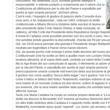
concluderà nel settembre 2020, richiede grande impegno e
responsabilità e intendo portarlo a compimento per il valore che la
Costituzione gli attribuisce per la vita del Paese e soprattutto per
quella di ogni singola persona”, dichiarò allora.
Com’è noto, l’impegno di giudice di palazzo della Consulta dura
nove anni, e lei, babyboomer , nata nel 1963, ordinario di diritto
costituzionale a Milano Bicocca (relatore della sua tesi di laurea un
altro presidente della Corte Valerio Onida), è stata nominata, lei
cattolica, all’Alta Corte dal Presidente della Repubblica Giorgio Napol
Il nome di Cartabia come possibile premier non era uscito a caso, ma 
che avrebbe potuto garantire la discontinuità chiesta dal Pd per una po
Già nel 2018 aveva pensato alla giurista il Presidente Sergio Mattarel
neutrale per traghettare il Paese verso nuove elezioni.
Già da queste poche note emerge il primo tratto decisivo del nuovo pr
Costituzionale (che ha scritto un libro a quattro mani con Luciano Violan
levatura altissima, al di sopra delle parti, centrata sui valori della Costi
Ma la riga finale del suo comunicato di agosto, il riferimento ai valore c
per la vita del Paese, e soprattutto per quella di ogni singola persona”,
preoccupazione umana costante nell’esercizio della sua funzione di gi
Il giudice non come asettica “bocca della legge”, ma il giudice “con il 
come il mitico re biblico dell’Antico Testamento, esempio estremo di sa
vera madre di un neonato conteso tra due donne, ordinò di tagliare in 
poi avvenne, che la vera madre sarebbe stata quella che avrebbe lasciat
affinchè vivesse.
Tanto che Marta Cartabia ha curato un volume proprio dedicato a “La
diritto nei discorsi di Benedetto XVI” insieme ad Andrea Simoncini dell’
Un altro tratto distintivo della Cartabia è il rapporto molto stretto con i
Mattarella, nonostante siano quasi “opposti”. Lui, uomo, più anziano, sic