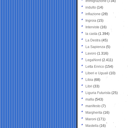
Immigrazione
(734)
indulto
(14)
inflazione
(26)
Ingroia
(15)
Interviste
(16)
la casta
(1.394)
La Destra
(45)
La Sapienza
(5)
Lavoro
(1.316)
LegaNord
(2.411)
Letta Enrico
(154)
Liberi e Uguali
(10)
Libia
(68)
Libri
(33)
Liguria Futurista
(25)
mafia
(543)
manifesto
(7)
Margherita
(16)
Maroni
(171)
Mastella
(16)