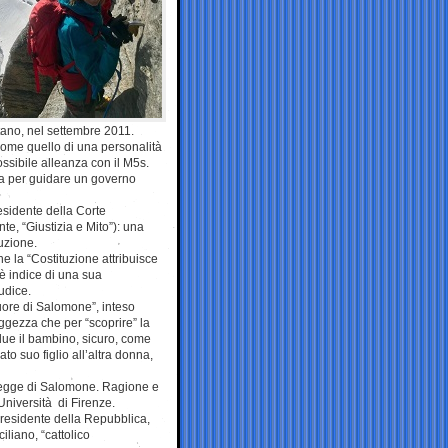
itano, nel settembre 2011.
come quello di una personalità
ssibile alleanza con il M5s.
la per guidare un governo
esidente della Corte
te, “Giustizia e Mito”): una
tuzione.
he la “Costituzione attribuisce
 è indice di una sua
udice.
cuore di Salomone”, inteso
ggezza che per “scoprire” la
due il bambino, sicuro, come
o suo figlio all’altra donna,
 legge di Salomone. Ragione e
Università di Firenze.
l Presidente della Repubblica,
iliano, “cattolico