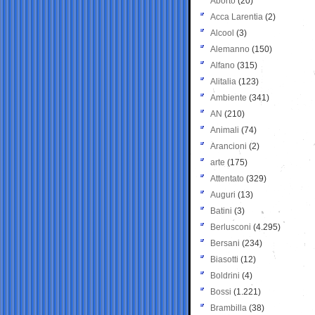
Aborto
(20)
Acca Larentia
(2)
Alcool
(3)
Alemanno
(150)
Alfano
(315)
Alitalia
(123)
Ambiente
(341)
AN
(210)
Animali
(74)
Arancioni
(2)
arte
(175)
Attentato
(329)
Auguri
(13)
Batini
(3)
Berlusconi
(4.295)
Bersani
(234)
Biasotti
(12)
Boldrini
(4)
Bossi
(1.221)
Brambilla
(38)