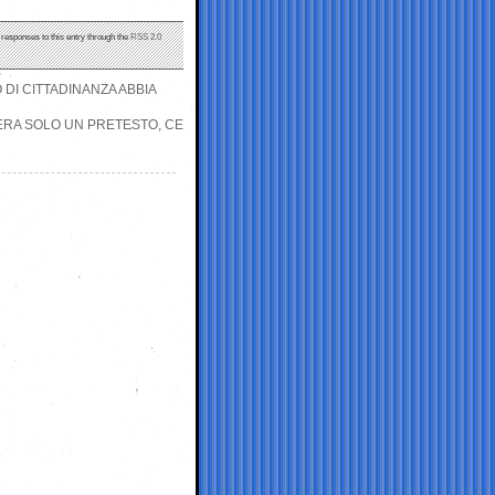
 responses to this entry through the
RSS 2.0
 DI CITTADINANZA ABBIA
 ERA SOLO UN PRETESTO, CE