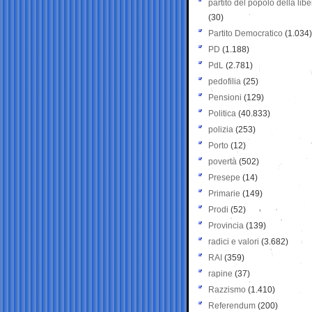
partito del popolo della libe
(30)
Partito Democratico
(1.034)
PD
(1.188)
PdL
(2.781)
pedofilia
(25)
Pensioni
(129)
Politica
(40.833)
polizia
(253)
Porto
(12)
povertà
(502)
Presepe
(14)
Primarie
(149)
Prodi
(52)
Provincia
(139)
radici e valori
(3.682)
RAI
(359)
rapine
(37)
Razzismo
(1.410)
Referendum
(200)