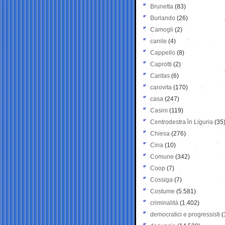
Brunetta
(83)
Burlando
(26)
Camogli
(2)
canile
(4)
Cappello
(8)
Caprotti
(2)
Caritas
(6)
carovita
(170)
casa
(247)
Casini
(119)
Centrodestra in Liguria
(35
Chiesa
(276)
Cina
(10)
Comune
(342)
Coop
(7)
Cossiga
(7)
Costume
(5.581)
criminalità
(1.402)
democratici e progressisti
(