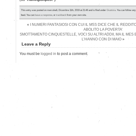
This entry was posted on mercoledì, Dicembre 11th, 2019 at 21:46 and is filed under
Giustizia
. You can follow any
feed. You can
leave a response
, or
trackback
from your own site.
«
I NUMERI FANTASIOSI CON CUI IL M5S DICE CHE IL REDDITO
ABOLITO LA POVERTA’
SMOTTAMENTO CINQUESTELLE, VOCI SU ALTRI ADDII, MA IL MES
L’HANNO CON DI MAIO
»
Leave a Reply
You must be
logged in
to post a comment.