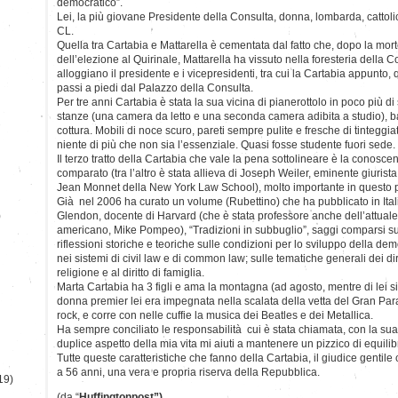
democratico”.
Lei, la più giovane Presidente della Consulta, donna, lombarda, cattolica
CL.
Quella tra Cartabia e Mattarella è cementata dal fatto che, dopo la mor
dell’elezione al Quirinale, Mattarella ha vissuto nella foresteria della 
alloggiano il presidente e i vicepresidenti, tra cui la Cartabia appunt
passi a piedi dal Palazzo della Consulta.
Per tre anni Cartabia è stata la sua vicina di pianerottolo in poco più d
stanze (una camera da letto e una seconda camera adibita a studio), b
cottura. Mobili di noce scuro, pareti sempre pulite e fresche di tintegg
niente di più che non sia l’essenziale. Quasi fosse studente fuori sede.
Il terzo tratto della Cartabia che vale la pena sottolineare è la conoscen
comparato (tra l’altro è stata allieva di Joseph Weiler, eminente giurista
Jean Monnet della New York Law School), molto importante in questo pe
Già nel 2006 ha curato un volume (Rubettino) che ha pubblicato in Ital
)
Glendon, docente di Harvard (che è stata professore anche dell’attuale
americano, Mike Pompeo), “Tradizioni in subbuglio”, saggi comparsi su 
riflessioni storiche e teoriche sulle condizioni per lo sviluppo della dem
nei sistemi di civil law e di common law; sulle tematiche generali dei diri
religione e al diritto di famiglia.
Marta Cartabia ha 3 figli e ama la montagna (ad agosto, mentre di lei 
donna premier lei era impegnata nella scalata della vetta del Gran Parad
rock, e corre con nelle cuffie la musica dei Beatles e dei Metallica.
Ha sempre conciliato le responsabilità cui è stata chiamata, con la su
duplice aspetto della mia vita mi aiuti a mantenere un pizzico di equilibr
Tutte queste caratteristiche che fanno della Cartabia, il giudice gentil
a 56 anni, una vera e propria riserva della Repubblica.
19)
(da “
Huffingtonpost”)