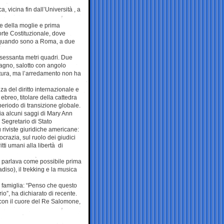
, vicina fin dall’Università , a
te della moglie e prima
Corte Costituzionale, dove
o, quando sono a Roma, a due
i sessanta metri quadri. Due
agno, salotto con angolo
iatura, ma l’arredamento non ha
za del diritto internazionale e
 ebreo, titolare della cattedra
riodo di transizione globale.
ia alcuni saggi di Mary Ann
 Segretario di Stato
riviste giuridiche americane:
ocrazia, sul ruolo dei giudici
tti umani alla libertà di
si parlava come possibile prima
iso), il trekking e la musica
a famiglia: “Penso che questo
io”, ha dichiarato di recente.
e con il cuore del Re Salomone,