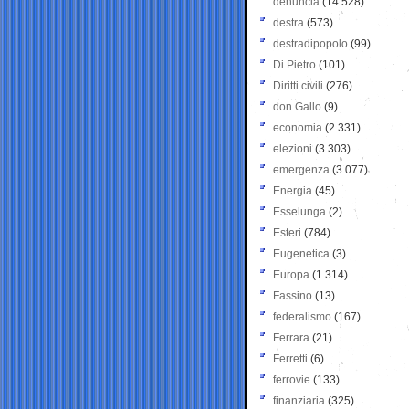
denuncia
(14.528)
destra
(573)
destradipopolo
(99)
Di Pietro
(101)
Diritti civili
(276)
don Gallo
(9)
economia
(2.331)
elezioni
(3.303)
emergenza
(3.077)
Energia
(45)
Esselunga
(2)
Esteri
(784)
Eugenetica
(3)
Europa
(1.314)
Fassino
(13)
federalismo
(167)
Ferrara
(21)
Ferretti
(6)
ferrovie
(133)
finanziaria
(325)