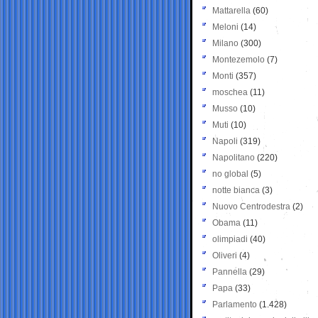
Mattarella
(60)
Meloni
(14)
Milano
(300)
Montezemolo
(7)
Monti
(357)
moschea
(11)
Musso
(10)
Muti
(10)
Napoli
(319)
Napolitano
(220)
no global
(5)
notte bianca
(3)
Nuovo Centrodestra
(2)
Obama
(11)
olimpiadi
(40)
Oliveri
(4)
Pannella
(29)
Papa
(33)
Parlamento
(1.428)