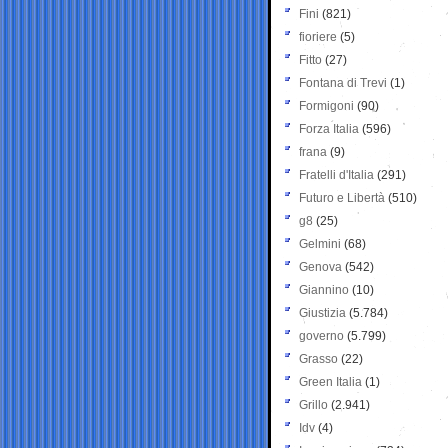
Fini
(821)
fioriere
(5)
Fitto
(27)
Fontana di Trevi
(1)
Formigoni
(90)
Forza Italia
(596)
frana
(9)
Fratelli d'Italia
(291)
Futuro e Libertà
(510)
g8
(25)
Gelmini
(68)
Genova
(542)
Giannino
(10)
Giustizia
(5.784)
governo
(5.799)
Grasso
(22)
Green Italia
(1)
Grillo
(2.941)
Idv
(4)