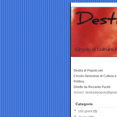
Destra di Popolo.net
Circolo Genovese di Cultura e
Politica
Diretto da Riccardo Fucile
Scrivici: destradipopolo@gma
Categorie
100 giorni
(5)