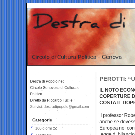
PEROTTI: “
Destra di Popolo.net
Circolo Genovese di Cultura e
IL NOTO ECON
Politica
COPERTURE DI
Diretto da Riccardo Fucile
COSTA IL DOPP
Scrivici: destradipopolo@gmail.com
Il professor Rob
Categorie
anche se doves
Europea nei cont
100 giorni
(5)
legge di bilancio