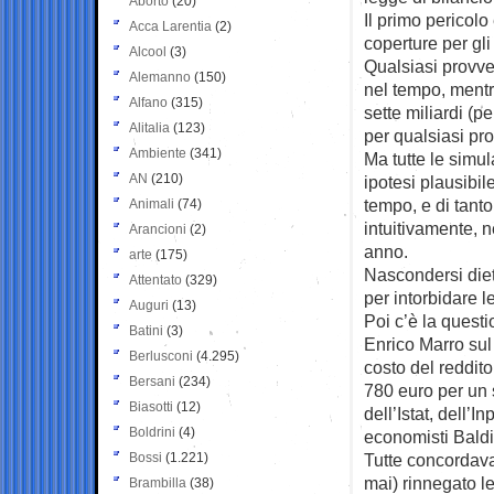
Aborto
(20)
Il primo pericol
Acca Larentia
(2)
coperture per gli
Alcool
(3)
Qualsiasi provve
Alemanno
(150)
nel tempo, mentre
Alfano
(315)
sette miliardi (p
Alitalia
(123)
per qualsiasi pr
Ambiente
(341)
Ma tutte le simul
AN
(210)
ipotesi plausibi
tempo, e di tanto
Animali
(74)
intuitivamente, 
Arancioni
(2)
anno.
arte
(175)
Nascondersi dietro
Attentato
(329)
per intorbidare 
Auguri
(13)
Poi c’è la questi
Batini
(3)
Enrico Marro sul
Berlusconi
(4.295)
costo del reddito
Bersani
(234)
780 euro per un 
Biasotti
(12)
dell’Istat, dell’
Boldrini
(4)
economisti Baldi
Bossi
(1.221)
Tutte concordavan
mai) rinnegato le
Brambilla
(38)