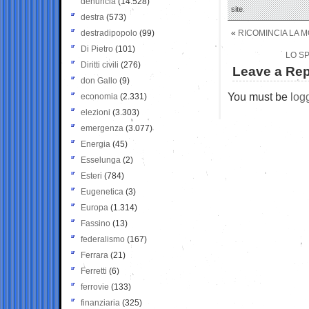
denuncia
(14.528)
site.
destra
(573)
destradipopolo
(99)
«
RICOMINCIA LA M
Di Pietro
(101)
LO S
Diritti civili
(276)
Leave a Rep
don Gallo
(9)
You must be
log
economia
(2.331)
elezioni
(3.303)
emergenza
(3.077)
Energia
(45)
Esselunga
(2)
Esteri
(784)
Eugenetica
(3)
Europa
(1.314)
Fassino
(13)
federalismo
(167)
Ferrara
(21)
Ferretti
(6)
ferrovie
(133)
finanziaria
(325)