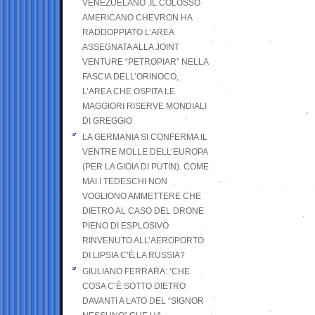
VENEZUELANO .IL COLOSSO
AMERICANO CHEVRON HA
RADDOPPIATO L’AREA
ASSEGNATA ALLA JOINT
VENTURE “PETROPIAR” NELLA
FASCIA DELL’ORINOCO,
L’AREA CHE OSPITA LE
MAGGIORI RISERVE MONDIALI
DI GREGGIO
LA GERMANIA SI CONFERMA IL
VENTRE MOLLE DELL’EUROPA
(PER LA GIOIA DI PUTIN). COME
MAI I TEDESCHI NON
VOGLIONO AMMETTERE CHE
DIETRO AL CASO DEL DRONE
PIENO DI ESPLOSIVO
RINVENUTO ALL’AEROPORTO
DI LIPSIA C’È LA RUSSIA?
GIULIANO FERRARA: ’CHE
COSA C’È SOTTO DIETRO
DAVANTI A LATO DEL “SIGNOR