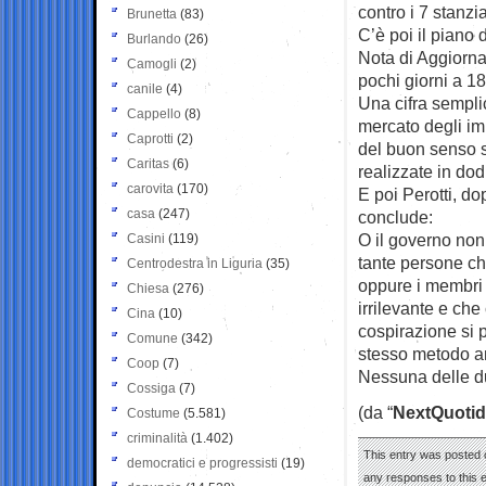
contro i 7 stanzia
Brunetta
(83)
C’è poi il piano 
Burlando
(26)
Nota di Aggiorn
Camogli
(2)
pochi giorni a 1
canile
(4)
Una cifra sempli
Cappello
(8)
mercato degli im
Caprotti
(2)
del buon senso 
Caritas
(6)
realizzate in dod
carovita
(170)
E poi Perotti, do
casa
(247)
conclude:
O il governo non
Casini
(119)
tante persone ch
Centrodestra in Liguria
(35)
oppure i membri d
Chiesa
(276)
irrilevante e che 
Cina
(10)
cospirazione si p
Comune
(342)
stesso metodo an
Coop
(7)
Nessuna delle du
Cossiga
(7)
(da “
NextQuotid
Costume
(5.581)
criminalità
(1.402)
This entry was posted 
democratici e progressisti
(19)
any responses to this 