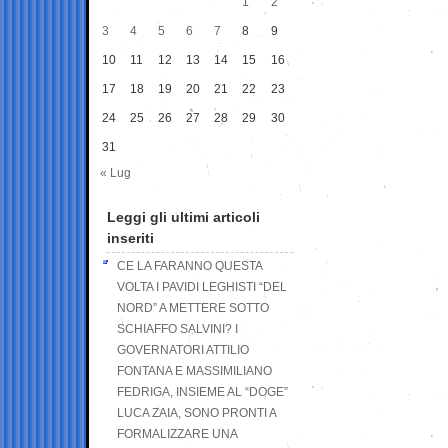
1
2
3
4
5
6
7
8
9
10
11
12
13
14
15
16
17
18
19
20
21
22
23
24
25
26
27
28
29
30
31
« Lug
Leggi gli ultimi articoli
inseriti
CE LA FARANNO QUESTA
VOLTA I PAVIDI LEGHISTI “DEL
NORD” A METTERE SOTTO
SCHIAFFO SALVINI? I
GOVERNATORI ATTILIO
FONTANA E MASSIMILIANO
FEDRIGA, INSIEME AL “DOGE”
LUCA ZAIA, SONO PRONTI A
FORMALIZZARE UNA