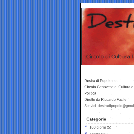
Destra di Popolo.net
Circolo Genovese di Cultura e
Politica
Diretto da Riccardo Fucile
Scrivici: destradipopolo@gma
Categorie
100 giorni
(5)