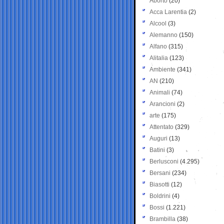
Aborto
(20)
Acca Larentia
(2)
Alcool
(3)
Alemanno
(150)
Alfano
(315)
Alitalia
(123)
Ambiente
(341)
AN
(210)
Animali
(74)
Arancioni
(2)
arte
(175)
Attentato
(329)
Auguri
(13)
Batini
(3)
Berlusconi
(4.295)
Bersani
(234)
Biasotti
(12)
Boldrini
(4)
Bossi
(1.221)
Brambilla
(38)