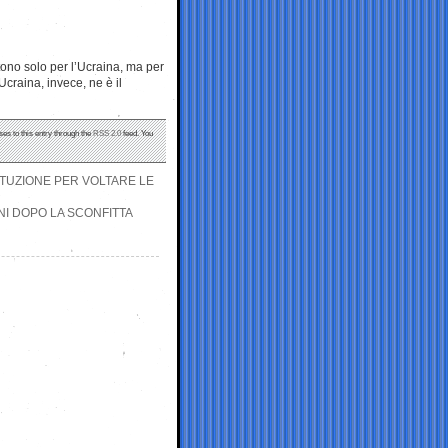
ono solo per l’Ucraina, ma per
’Ucraina, invece, ne è il
ses to this entry through the
RSS 2.0
feed. You
ITUZIONE PER VOLTARE LE
NI DOPO LA SCONFITTA