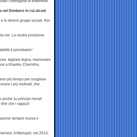
iato l’immagine di estremisti
to nel Donbass in cui alcuni
 in diversi gruppi sociali. Noi
 da me. La nostra posizione
abilità ti prendiamo”.
cee, tagliare legna, manovrare
ure a Kharkiv, Chernihiv,
iamo più tempo per scegliere
onare i più motivati, che
a anche su principi morali
 dire che i ragazzi
razione sempre nuova e
francesi. A Mariupol, nel 2014,