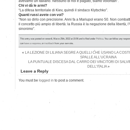
avevamo un italiano. Nessuno di noi è pagato, siamo volontari”.
Chi vi dà le armi?
“La difesa territoriale di Kiev, quindi il sindaco Klytschko”.
Quanti russi avete con voi?
“Non so dirlo con precisione. Anni fa a Mariupol erano 50. Non combatt
il concetto più ampio di libertà: la Russia è la negazione della libertà, l
sinonimo”.
This entry was posted on venerdì, Marzo 25th, 2022 at 15:56 and is filed under
Politica
. You can follow any respon
can
leave a response
, or
trackback
from your own site.
«
LA LEZIONE DI LILIANA SEGRE A QUELLI CHE USANO LA COST
SPALLE ALL’UCRAINA
LA PUNTUALE DISCESA DAL CARRO DEI VINCITORI DI SALVI
DELL’ITALIA
»
Leave a Reply
You must be
logged in
to post a comment.