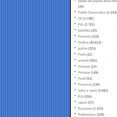
partito del popolo della libe
(30)
Partito Democratico
(1.034)
PD
(1.188)
PdL
(2.781)
pedofilia
(25)
Pensioni
(129)
Politica
(40.813)
polizia
(253)
Porto
(12)
povertà
(502)
Presepe
(14)
Primarie
(149)
Prodi
(52)
Provincia
(139)
radici e valori
(3.682)
RAI
(359)
rapine
(37)
Razzismo
(1.410)
Referendum
(200)