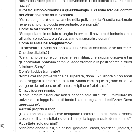
nostra posizione per loro era sconveniente. Ecco perché ci hanno affibb
nazisti”.
Il vostro simbolo rimanda a quell’ideologia. E ci sono foto del conflit
dei vostri sventolano la svastica.
“Gente del genere si trova anche nella polizia, nella Guardia nazionale e
ne avevamo una piccola percentuale, ora non più”.
Come fa ad esserne certo
“Sottoponiamo le reclute a lunghe interviste. Il nazismo è lontanissimo
ufficiale, come Azov, è un’altra: siamo nazionalisti ucraini”.
Come si entra nel Reggimento?
“Ti presenti qui, vieni sottoposto a una serie di domande e se hai certe 
Che tipo di abilità?
“Cerchiamo persone con esperienze militari, che sappiano scavare trin
gli escavatori. Abbiamo campi di addestramento in posti segreti e strutt
Nikolaev, Sumy”.
)
Com’è l’addestramento?
“Prima c’erano prove fisiche da superare, dopo il 24 febbraio non abb
solo i soggetti altamente qualificati. Siamo comunque in grado di selezi
vengono da noi perché offriamo disciplina e fratellanza”.
Ci faccia un esempio.
“Costruiamo relazioni che non si basano solo sul curriculum militare m
universali. Io leggo Kant e diffondo i suoi insegnamenti nell’Azov. Devo
apprezzano”.
Perché proprio Kant?
(Cita a memoria) “Due cose riempiono l’animo di ammirazione e vene
crescente: il cielo stellato sopra di me, e la legge morale dentro di me”.
Accettate solo ucraini?
19)
“Abbiamo anche russi, bielorussi, georgiani, croati, americani, inglesi, 