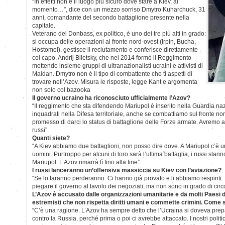
“In effetti non è il luogo più sicuro dove stare a Kiev, al
momento…”, dice con un mezzo sorriso Dmytro Kuharchuck, 31
anni, comandante del secondo battaglione presente nella
capitale.
Veterano del Donbass, ex politico, è uno dei tre più alti in grado:
si occupa delle operazioni al fronte nord-ovest (Irpin, Bucha,
Hostomel), gestisce il reclutamento e conferisce direttamente
col capo, Andrij Biletsky, che nel 2014 formò il Reggimento
mettendo insieme gruppi di ultranazionalisti ucraini e attivisti di
Maidan. Dmytro non è il tipo di combattente che ti aspetti di
trovare nell’Azov. Misura le risposte, legge Kant e argomenta
non solo col bazooka
Il governo ucraino ha riconosciuto ufficialmente l’Azov?
“Il reggimento che sta difendendo Mariupol è inserito nella Guardia na
inquadrati nella Difesa territoriale, anche se combattiamo sul fronte nor
promesso di darci lo status di battaglione delle Forze armate. Avremo ar
russi”.
Quanti siete?
“A Kiev abbiamo due battaglioni, non posso dire dove. A Mariupol c’è u
uomini. Purtroppo per alcuni di loro sarà l’ultima battaglia, i russi st
Mariupol. L’Azov rimarrà lì fino alla fine”.
I russi lanceranno un’offensiva massiccia su Kiev con l’aviazione?
“Se lo faranno perderanno. Ci hanno già provato e li abbiamo respinti. L
piegare il governo al tavolo dei negoziati, ma non sono in grado di cir
L’Azov è accusato dalle organizzazioni umanitarie e da molti Paesi 
estremisti che non rispetta diritti umani e commette crimini. Come 
“C’è una ragione. L’Azov ha sempre detto che l’Ucraina si doveva prep
contro la Russia, perché prima o poi ci avrebbe attaccato. I nostri politi