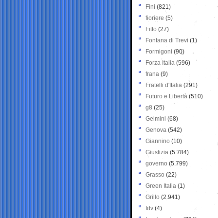
Fini
(821)
fioriere
(5)
Fitto
(27)
Fontana di Trevi
(1)
Formigoni
(90)
Forza Italia
(596)
frana
(9)
Fratelli d'Italia
(291)
Futuro e Libertà
(510)
g8
(25)
Gelmini
(68)
Genova
(542)
Giannino
(10)
Giustizia
(5.784)
governo
(5.799)
Grasso
(22)
Green Italia
(1)
Grillo
(2.941)
Idv
(4)