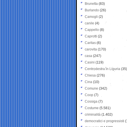
Brunetta
(83)
Burlando
(26)
Camogli
(2)
canile
(4)
Cappello
(8)
Caprotti
(2)
Caritas
(6)
carovita
(170)
casa
(247)
Casini
(119)
Centrodestra in Liguria
(35
Chiesa
(276)
Cina
(10)
Comune
(342)
Coop
(7)
Cossiga
(7)
Costume
(5.581)
criminalità
(1.402)
democratici e progressisti
(