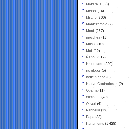
Mattarella
(60)
Meloni
(14)
Milano
(300)
Montezemolo
(7)
Monti
(357)
moschea
(11)
Musso
(10)
Muti
(10)
Napoli
(319)
Napolitano
(220)
no global
(5)
notte bianca
(3)
Nuovo Centrodestra
(2)
Obama
(11)
olimpiadi
(40)
Oliveri
(4)
Pannella
(29)
Papa
(33)
Parlamento
(1.428)