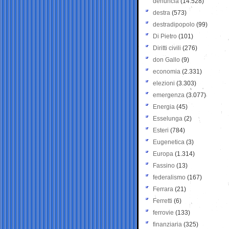
denuncia
(14.528)
destra
(573)
destradipopolo
(99)
Di Pietro
(101)
Diritti civili
(276)
don Gallo
(9)
economia
(2.331)
elezioni
(3.303)
emergenza
(3.077)
Energia
(45)
Esselunga
(2)
Esteri
(784)
Eugenetica
(3)
Europa
(1.314)
Fassino
(13)
federalismo
(167)
Ferrara
(21)
Ferretti
(6)
ferrovie
(133)
finanziaria
(325)