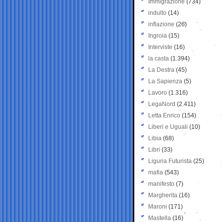
Immigrazione
(734)
indulto
(14)
inflazione
(26)
Ingroia
(15)
Interviste
(16)
la casta
(1.394)
La Destra
(45)
La Sapienza
(5)
Lavoro
(1.316)
LegaNord
(2.411)
Letta Enrico
(154)
Liberi e Uguali
(10)
Libia
(68)
Libri
(33)
Liguria Futurista
(25)
mafia
(543)
manifesto
(7)
Margherita
(16)
Maroni
(171)
Mastella
(16)