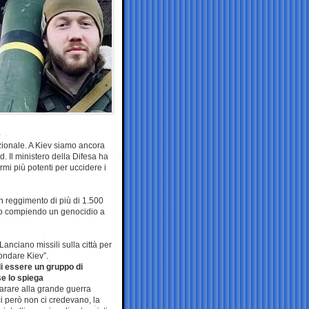
zionale. A Kiev siamo ancora
d. Il ministero della Difesa ha
mi più potenti per uccidere i
n reggimento di più di 1.500
anno compiendo un genocidio a
anciano missili sulla città per
condare Kiev”.
di essere un gruppo di
se lo spiega
arare alla grande guerra
ci però non ci credevano, la